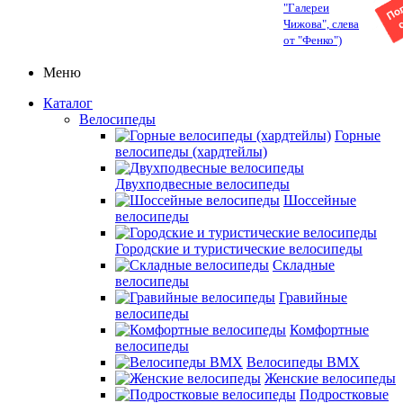
"Галереи
Чижова", слева
от "Фенко")
Меню
Каталог
Велосипеды
Горные
велосипеды (хардтейлы)
Двухподвесные велосипеды
Шоссейные
велосипеды
Городские и туристические велосипеды
Складные
велосипеды
Гравийные
велосипеды
Комфортные
велосипеды
Велосипеды BMX
Женские велосипеды
Подростковые