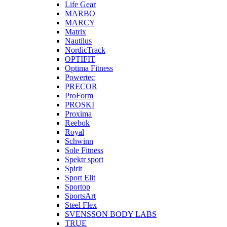
Life Gear
MARBO
MARCY
Matrix
Nautilus
NordicTrack
OPTIFIT
Optima Fitness
Powertec
PRECOR
ProForm
PROSKI
Proxima
Reebok
Royal
Schwinn
Sole Fitness
Spektr sport
Spirit
Sport Elit
Sportop
SportsArt
Steel Flex
SVENSSON BODY LABS
TRUE