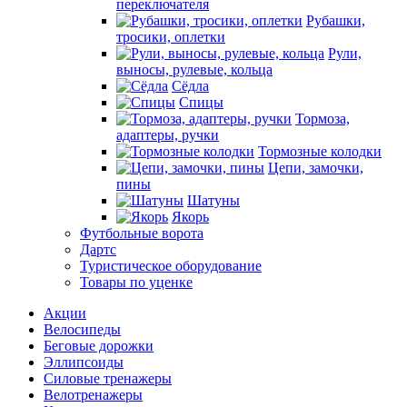
переключателя
Рубашки,
тросики, оплетки
Рули,
выносы, рулевые, кольца
Сёдла
Спицы
Тормоза,
адаптеры, ручки
Тормозные колодки
Цепи, замочки,
пины
Шатуны
Якорь
Футбольные ворота
Дартс
Туристическое оборудование
Товары по уценке
Акции
Велосипеды
Беговые дорожки
Эллипсоиды
Силовые тренажеры
Велотренажеры