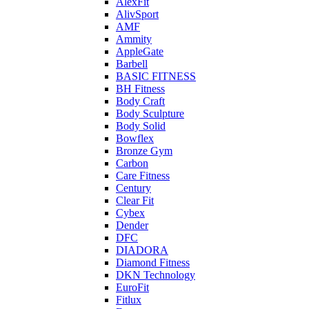
AlexFit
AlivSport
AMF
Ammity
AppleGate
Barbell
BASIC FITNESS
BH Fitness
Body Craft
Body Sculpture
Body Solid
Bowflex
Bronze Gym
Carbon
Care Fitness
Century
Clear Fit
Cybex
Dender
DFC
DIADORA
Diamond Fitness
DKN Technology
EuroFit
Fitlux