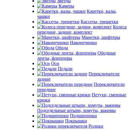
Звезды
Камеры
Каретки, валы,
чашки
Кассеты, трещетки
Колеса
передние, задние, комплект
Манетки, шифтеры
Наконечники
Обода
Ободные
ленты, флипперы
Оси
Педали
Переключатели
задние
Переключатели
передние
Петухи, сменные
крюки
Подседельные штыри, хомуты, зажимы
Подшипники
Покрышки
Ролики