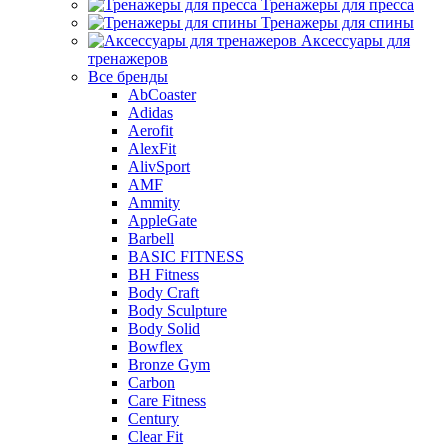
Тренажеры для пресса
Тренажеры для спины
Аксессуары для
тренажеров
Все бренды
AbCoaster
Adidas
Aerofit
AlexFit
AlivSport
AMF
Ammity
AppleGate
Barbell
BASIC FITNESS
BH Fitness
Body Craft
Body Sculpture
Body Solid
Bowflex
Bronze Gym
Carbon
Care Fitness
Century
Clear Fit