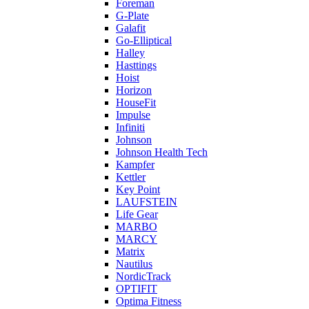
Foreman
G-Plate
Galafit
Go-Elliptical
Halley
Hasttings
Hoist
Horizon
HouseFit
Impulse
Infiniti
Johnson
Johnson Health Tech
Kampfer
Kettler
Key Point
LAUFSTEIN
Life Gear
MARBO
MARCY
Matrix
Nautilus
NordicTrack
OPTIFIT
Optima Fitness