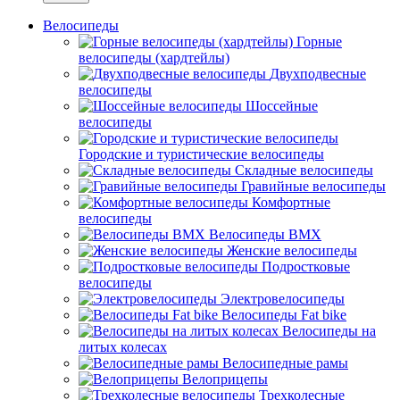
Велосипеды
Горные
велосипеды (хардтейлы)
Двухподвесные
велосипеды
Шоссейные
велосипеды
Городские и туристические велосипеды
Складные велосипеды
Гравийные велосипеды
Комфортные
велосипеды
Велосипеды BMX
Женские велосипеды
Подростковые
велосипеды
Электровелосипеды
Велосипеды Fat bike
Велосипеды на
литых колесах
Велосипедные рамы
Велоприцепы
Трехколесные