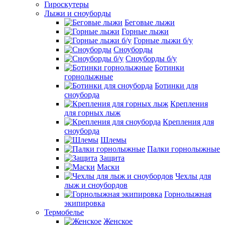
Гироскутеры
Лыжи и сноуборды
Беговые лыжи
Горные лыжи
Горные лыжи б/у
Сноуборды
Сноуборды б/у
Ботинки
горнолыжные
Ботинки для
сноуборда
Крепления
для горных лыж
Крепления для
сноуборда
Шлемы
Палки горнолыжные
Защита
Маски
Чехлы для
лыж и сноубордов
Горнолыжная
экипировка
Термобелье
Женское