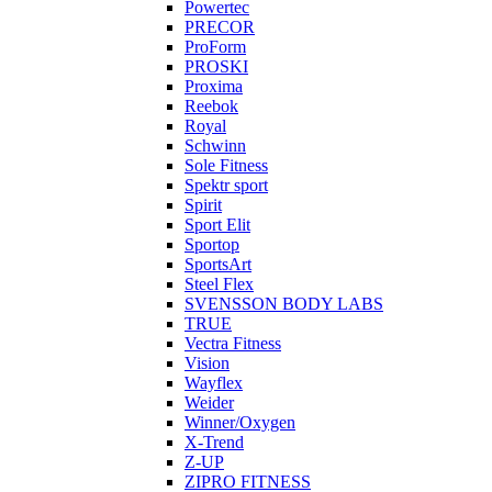
Powertec
PRECOR
ProForm
PROSKI
Proxima
Reebok
Royal
Schwinn
Sole Fitness
Spektr sport
Spirit
Sport Elit
Sportop
SportsArt
Steel Flex
SVENSSON BODY LABS
TRUE
Vectra Fitness
Vision
Wayflex
Weider
Winner/Oxygen
X-Trend
Z-UP
ZIPRO FITNESS