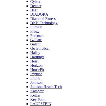
Cybex
Dender
DFC
DIADORA
Diamond Fitness
DKN Technology
EuroFit
Fitlux
Foreman
G-Plate
Galafit
Go-Elliptical
Halley
Hasttings
Hoist
Horizon
HouseFit
Impulse
Infiniti
Johnson
Johnson Health Tech
Kampfer
Kettler
Key Point
LAUFSTEIN