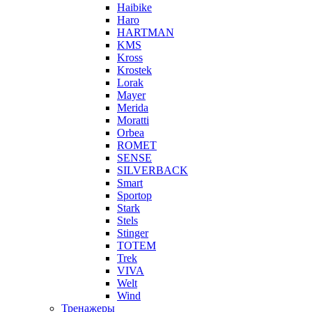
Haibike
Haro
HARTMAN
KMS
Kross
Krostek
Lorak
Mayer
Merida
Moratti
Orbea
ROMET
SENSE
SILVERBACK
Smart
Sportop
Stark
Stels
Stinger
TOTEM
Trek
VIVA
Welt
Wind
Тренажеры