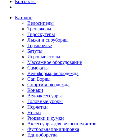
Контакты
Каталог
Велосипеды
Тренажеры
Гироскутеры
Лыжи и сноуборды
Термобелье
Батуты
Игровые столы
Массажное оборудование
Самокаты
Велоформа, велоодежда
Сап Борды
Спортивная одежда
Коньки
Велоаксессуары
Головные уборы
Перчатки
Носки
Рюкзаки и сумки
Аксессуары для велосипедистов
Футбольная экипировка
Единоборства