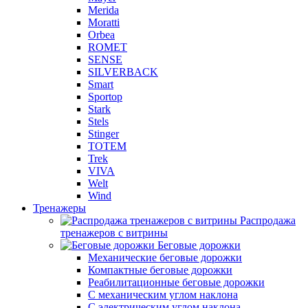
Merida
Moratti
Orbea
ROMET
SENSE
SILVERBACK
Smart
Sportop
Stark
Stels
Stinger
TOTEM
Trek
VIVA
Welt
Wind
Тренажеры
Распродажа
тренажеров с витрины
Беговые дорожки
Механические беговые дорожки
Компактные беговые дорожки
Реабилитационные беговые дорожки
С механическим углом наклона
С электрическим углом наклона