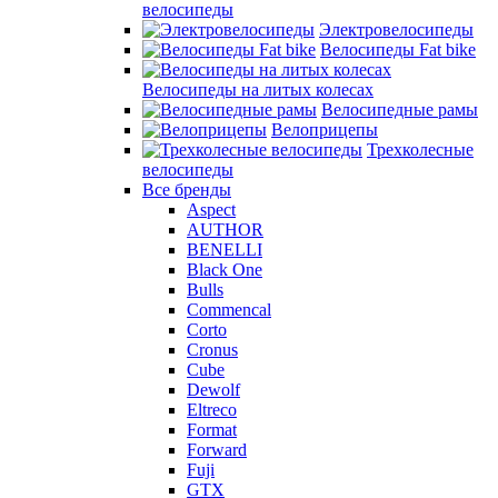
велосипеды
Электровелосипеды
Велосипеды Fat bike
Велосипеды на литых колесах
Велосипедные рамы
Велоприцепы
Трехколесные
велосипеды
Все бренды
Aspect
AUTHOR
BENELLI
Black One
Bulls
Commencal
Corto
Cronus
Cube
Dewolf
Eltreco
Format
Forward
Fuji
GTX