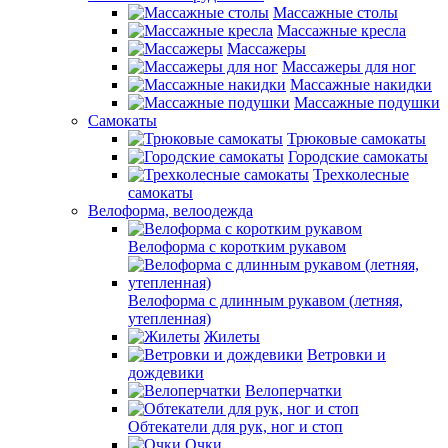
Массажные столы
Массажные кресла
Массажеры
Массажеры для ног
Массажные накидки
Массажные подушки
Самокаты
Трюковые самокаты
Городские самокаты
Трехколесные
самокаты
Велоформа, велоодежда
Велоформа с коротким рукавом
Велоформа с длинным рукавом (летняя,
утепленная)
Жилеты
Ветровки и
дождевики
Велоперчатки
Обтекатели для рук, ног и стоп
Очки