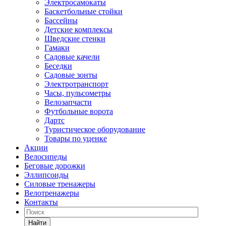
Электросамокаты
Баскетбольные стойки
Бассейны
Детские комплексы
Шведские стенки
Гамаки
Садовые качели
Беседки
Садовые зонты
Электротранспорт
Часы, пульсометры
Велозапчасти
Футбольные ворота
Дартс
Туристическое оборудование
Товары по уценке
Акции
Велосипеды
Беговые дорожки
Эллипсоиды
Силовые тренажеры
Велотренажеры
Контакты
Найти