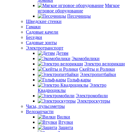
домики
Мягкое
игровое оборудование
Песочницы
Шведские стенки
Гамаки
Садовые качели
Беседки
Садовые зонты
Электротранспорт
Детям
Экомобилики
Электро велорикши
Скейты и Ролики
Электропитбайки
Гольф-кары
Электро
Квадроциклы
Электромобили
Электроскутеры
Часы, пульсометры
Велозапчасти
Вилки
Втулки
Защита