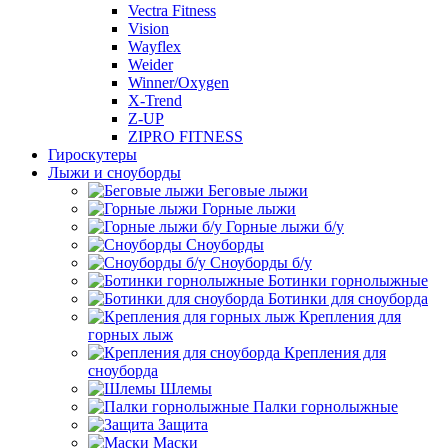
Vectra Fitness
Vision
Wayflex
Weider
Winner/Oxygen
X-Trend
Z-UP
ZIPRO FITNESS
Гироскутеры
Лыжи и сноуборды
Беговые лыжи
Горные лыжи
Горные лыжи б/у
Сноуборды
Сноуборды б/у
Ботинки горнолыжные
Ботинки для сноуборда
Крепления для
горных лыж
Крепления для
сноуборда
Шлемы
Палки горнолыжные
Защита
Маски