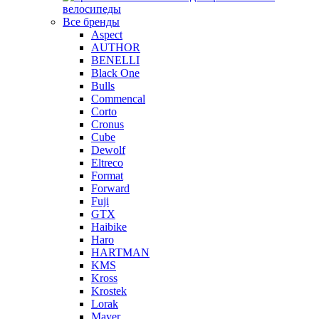
велосипеды
Все бренды
Aspect
AUTHOR
BENELLI
Black One
Bulls
Commencal
Corto
Cronus
Cube
Dewolf
Eltreco
Format
Forward
Fuji
GTX
Haibike
Haro
HARTMAN
KMS
Kross
Krostek
Lorak
Mayer