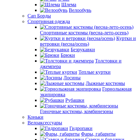
Шлема
Велообувь
Сап Борды
Спортивная одежда
Спортивные костюмы (весна-лето-осень)
Куртки и
ветровки (весна/осень)
Безрукавки
Брюки
Толстовки и
джемпера
Теплые куртки
Лосины
Лыжные костюмы
Горнолыжная
экипировка
Рубашки
Гоночные костюмы, комбинезоны
Коньки
Велоаксессуары
Гидропаки
Фары, габариты
Сумки и бардачки