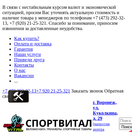
В связи с нестабильным курсом валют и экономической
ситуацией, просим Вас уточнять актуальную стоимость и
наличие товара у менеджеров по телефонам
+7 (473) 292-32-
13, +7 (920) 21-25-321
. Спасибо за понимание, приносим
извинения за доставленные неудобства.
Как купить?
Оплата и доставка
Гарантия
Наши услуги
Приведи друга
Контакты
О нас
Вакансии
...
+7 473 292-32-13
+7 920 21-25-321
Заказать звонок
Обратная
связь
г. Воронеж,
ул.
Куколкина,
д. 29
(напротив
центра