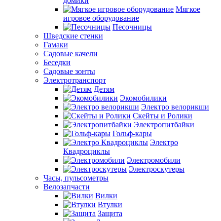
домики
Мягкое
игровое оборудование
Песочницы
Шведские стенки
Гамаки
Садовые качели
Беседки
Садовые зонты
Электротранспорт
Детям
Экомобилики
Электро велорикши
Скейты и Ролики
Электропитбайки
Гольф-кары
Электро
Квадроциклы
Электромобили
Электроскутеры
Часы, пульсометры
Велозапчасти
Вилки
Втулки
Защита