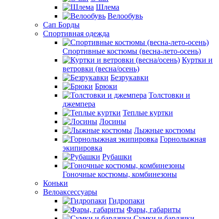
Шлема
Велообувь
Сап Борды
Спортивная одежда
Спортивные костюмы (весна-лето-осень)
Куртки и
ветровки (весна/осень)
Безрукавки
Брюки
Толстовки и
джемпера
Теплые куртки
Лосины
Лыжные костюмы
Горнолыжная
экипировка
Рубашки
Гоночные костюмы, комбинезоны
Коньки
Велоаксессуары
Гидропаки
Фары, габариты
Сумки и бардачки