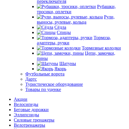
переключателя
Рубашки,
тросики, оплетки
Рули,
выносы, рулевые, кольца
Сёдла
Спицы
Тормоза,
адаптеры, ручки
Тормозные колодки
Цепи, замочки,
пины
Шатуны
Якорь
Футбольные ворота
Дартс
Туристическое оборудование
Товары по уценке
Акции
Велосипеды
Беговые дорожки
Эллипсоиды
Силовые тренажеры
Велотренажеры