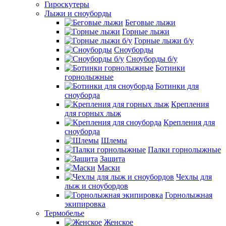
Гироскутеры
Лыжи и сноуборды
Беговые лыжи
Горные лыжи
Горные лыжи б/у
Сноуборды
Сноуборды б/у
Ботинки
горнолыжные
Ботинки для
сноуборда
Крепления
для горных лыж
Крепления для
сноуборда
Шлемы
Палки горнолыжные
Защита
Маски
Чехлы для
лыж и сноубордов
Горнолыжная
экипировка
Термобелье
Женское