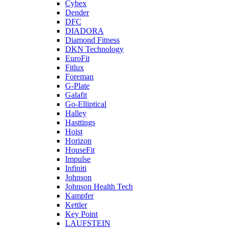
Cybex
Dender
DFC
DIADORA
Diamond Fitness
DKN Technology
EuroFit
Fitlux
Foreman
G-Plate
Galafit
Go-Elliptical
Halley
Hasttings
Hoist
Horizon
HouseFit
Impulse
Infiniti
Johnson
Johnson Health Tech
Kampfer
Kettler
Key Point
LAUFSTEIN