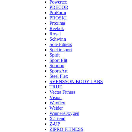
Powertec
PRECOR
ProForm
PROSKI
Proxima
Reebok
Royal
Schwinn
Sole Fitness
Spektr sport
Spirit
Sport Elit
Sportop
SportsArt
Steel Flex
SVENSSON BODY LABS
TRUE
Vectra Fitness
Vision
Wayflex
Weider
Winner/Oxygen
X-Trend
Z-UP
ZIPRO FITNESS