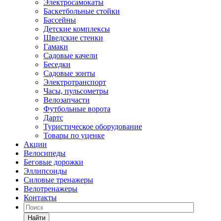
Электросамокаты
Баскетбольные стойки
Бассейны
Детские комплексы
Шведские стенки
Гамаки
Садовые качели
Беседки
Садовые зонты
Электротранспорт
Часы, пульсометры
Велозапчасти
Футбольные ворота
Дартс
Туристическое оборудование
Товары по уценке
Акции
Велосипеды
Беговые дорожки
Эллипсоиды
Силовые тренажеры
Велотренажеры
Контакты
Найти