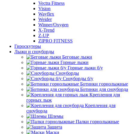
Vectra Fitness
Vision
Wayflex
Weider
Winner/Oxygen
X-Trend
Z-UP
ZIPRO FITNESS
Гироскутеры
Лыжи и сноуборды
Беговые лыжи
Горные лыжи
Горные лыжи б/у
Сноуборды
Сноуборды б/у
Ботинки горнолыжные
Ботинки для сноуборда
Крепления для
горных лыж
Крепления для
сноуборда
Шлемы
Палки горнолыжные
Защита
Маски