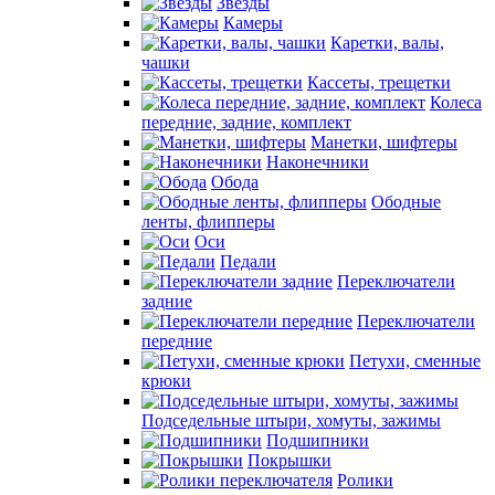
Звезды
Камеры
Каретки, валы,
чашки
Кассеты, трещетки
Колеса
передние, задние, комплект
Манетки, шифтеры
Наконечники
Обода
Ободные
ленты, флипперы
Оси
Педали
Переключатели
задние
Переключатели
передние
Петухи, сменные
крюки
Подседельные штыри, хомуты, зажимы
Подшипники
Покрышки
Ролики