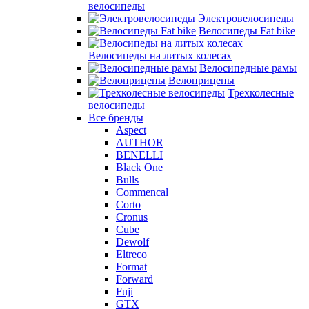
велосипеды
Электровелосипеды
Велосипеды Fat bike
Велосипеды на литых колесах
Велосипедные рамы
Велоприцепы
Трехколесные
велосипеды
Все бренды
Aspect
AUTHOR
BENELLI
Black One
Bulls
Commencal
Corto
Cronus
Cube
Dewolf
Eltreco
Format
Forward
Fuji
GTX