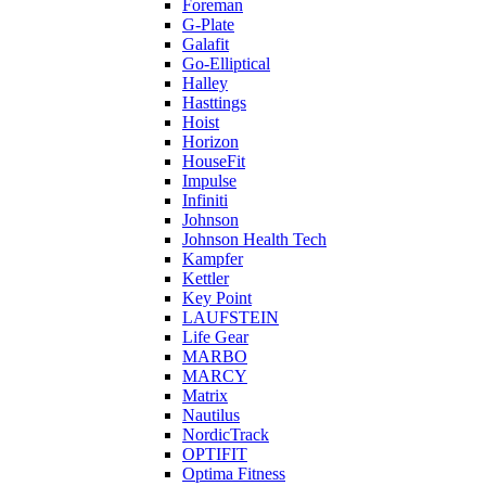
Foreman
G-Plate
Galafit
Go-Elliptical
Halley
Hasttings
Hoist
Horizon
HouseFit
Impulse
Infiniti
Johnson
Johnson Health Tech
Kampfer
Kettler
Key Point
LAUFSTEIN
Life Gear
MARBO
MARCY
Matrix
Nautilus
NordicTrack
OPTIFIT
Optima Fitness