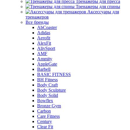
Тренажеры для пресса
Тренажеры для спины
Аксессуары для
тренажеров
Все бренды
AbCoaster
Adidas
Aerofit
AlexFit
AlivSport
AMF
Ammity
AppleGate
Barbell
BASIC FITNESS
BH Fitness
Body Craft
Body Sculpture
Body Solid
Bowflex
Bronze Gym
Carbon
Care Fitness
Century
Clear Fit