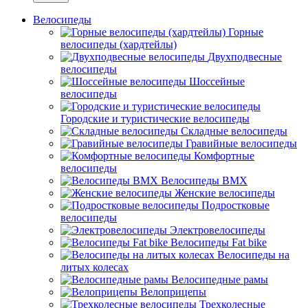
Велосипеды
Горные
велосипеды (хардтейлы)
Двухподвесные
велосипеды
Шоссейные
велосипеды
Городские и туристические велосипеды
Складные велосипеды
Гравийные велосипеды
Комфортные
велосипеды
Велосипеды BMX
Женские велосипеды
Подростковые
велосипеды
Электровелосипеды
Велосипеды Fat bike
Велосипеды на
литых колесах
Велосипедные рамы
Велоприцепы
Трехколесные