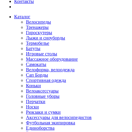
Контакты
Каталог
Велосипеды
Тренажеры
Гироскутеры
Лыжи и сноуборды
Термобелье
Батуты
Игровые столы
Массажное оборудование
Самокаты
Велоформа, велоодежда
Сап Борды
Спортивная одежда
Коньки
Велоаксессуары
Головные уборы
Перчатки
Носки
Рюкзаки и сумки
Аксессуары для велосипедистов
Футбольная экипировка
Единоборства