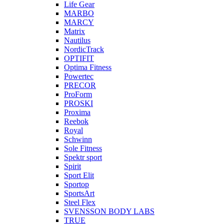
Life Gear
MARBO
MARCY
Matrix
Nautilus
NordicTrack
OPTIFIT
Optima Fitness
Powertec
PRECOR
ProForm
PROSKI
Proxima
Reebok
Royal
Schwinn
Sole Fitness
Spektr sport
Spirit
Sport Elit
Sportop
SportsArt
Steel Flex
SVENSSON BODY LABS
TRUE