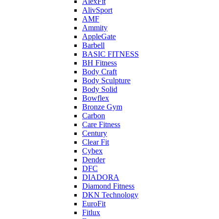
AlexFit
AlivSport
AMF
Ammity
AppleGate
Barbell
BASIC FITNESS
BH Fitness
Body Craft
Body Sculpture
Body Solid
Bowflex
Bronze Gym
Carbon
Care Fitness
Century
Clear Fit
Cybex
Dender
DFC
DIADORA
Diamond Fitness
DKN Technology
EuroFit
Fitlux