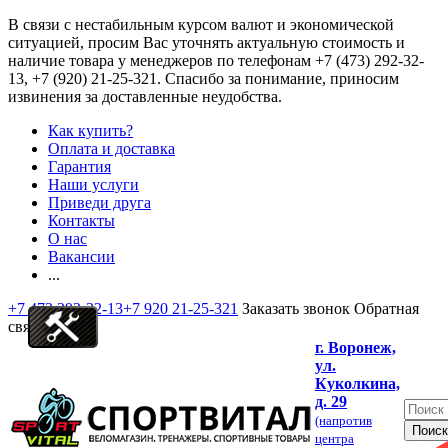
В связи с нестабильным курсом валют и экономической
ситуацией, просим Вас уточнять актуальную стоимость и
наличие товара у менеджеров по телефонам
+7 (473) 292-32-
13, +7 (920) 21-25-321
. Спасибо за понимание, приносим
извинения за доставленные неудобства.
Как купить?
Оплата и доставка
Гарантия
Наши услуги
Приведи друга
Контакты
О нас
Вакансии
...
+7 473 292-32-13
+7 920 21-25-321
Заказать звонок
Обратная
связь
г. Воронеж,
ул.
Куколкина,
д. 29
(напротив
центра