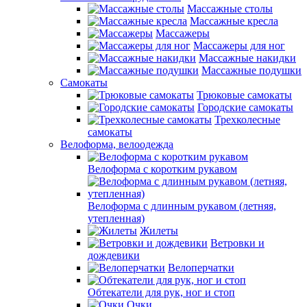
Массажные столы
Массажные кресла
Массажеры
Массажеры для ног
Массажные накидки
Массажные подушки
Самокаты
Трюковые самокаты
Городские самокаты
Трехколесные
самокаты
Велоформа, велоодежда
Велоформа с коротким рукавом
Велоформа с длинным рукавом (летняя,
утепленная)
Жилеты
Ветровки и
дождевики
Велоперчатки
Обтекатели для рук, ног и стоп
Очки