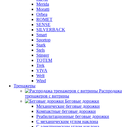
Merida
Moratti
Orbea
ROMET
SENSE
SILVERBACK
Smart
Sportop
Stark
Stels
Stinger
TOTEM
Trek
VIVA
Welt
Wind
Тренажеры
Распродажа
тренажеров с витрины
Беговые дорожки
Механические беговые дорожки
Компактные беговые дорожки
Реабилитационные беговые дорожки
С механическим углом наклона
С электрическим углом наклона