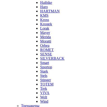
Haibike
Haro
HARTMAN
KMS
Kross
Krostek
Lorak
Mayer
Merida
Moratti
Orbea
ROMET
SENSE
SILVERBACK
Smart
Sportop
Stark
Stels
Stinger
TOTEM
Trek
VIVA
Welt
Wind
Тренажеры