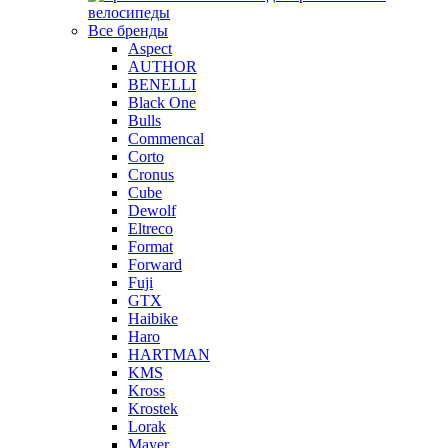
велосипеды
Все бренды
Aspect
AUTHOR
BENELLI
Black One
Bulls
Commencal
Corto
Cronus
Cube
Dewolf
Eltreco
Format
Forward
Fuji
GTX
Haibike
Haro
HARTMAN
KMS
Kross
Krostek
Lorak
Mayer