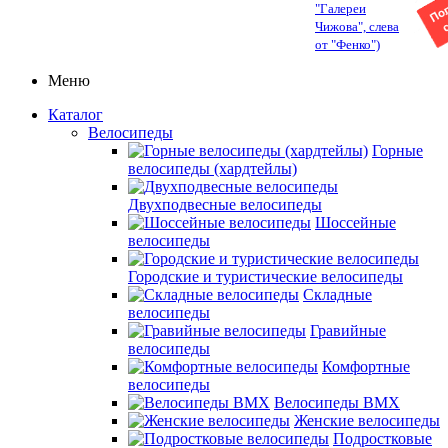
"Галереи
Чижова", слева
от "Фенко")
Меню
Каталог
Велосипеды
Горные
велосипеды (хардтейлы)
Двухподвесные велосипеды
Шоссейные
велосипеды
Городские и туристические велосипеды
Складные
велосипеды
Гравийные
велосипеды
Комфортные
велосипеды
Велосипеды BMX
Женские велосипеды
Подростковые