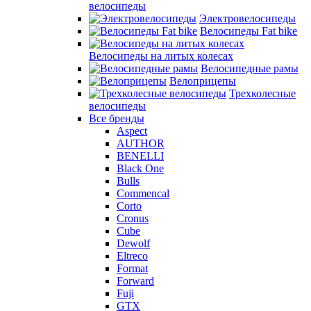
велосипеды
Электровелосипеды
Велосипеды Fat bike
Велосипеды на литых колесах
Велосипедные рамы
Велоприцепы
Трехколесные
велосипеды
Все бренды
Aspect
AUTHOR
BENELLI
Black One
Bulls
Commencal
Corto
Cronus
Cube
Dewolf
Eltreco
Format
Forward
Fuji
GTX