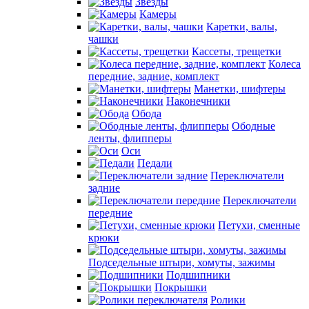
Звезды
Камеры
Каретки, валы,
чашки
Кассеты, трещетки
Колеса
передние, задние, комплект
Манетки, шифтеры
Наконечники
Обода
Ободные
ленты, флипперы
Оси
Педали
Переключатели
задние
Переключатели
передние
Петухи, сменные
крюки
Подседельные штыри, хомуты, зажимы
Подшипники
Покрышки
Ролики