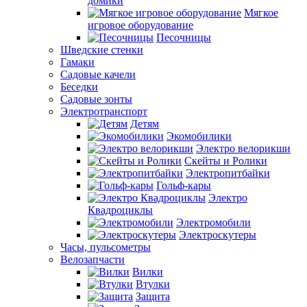
домики
Мягкое
игровое оборудование
Песочницы
Шведские стенки
Гамаки
Садовые качели
Беседки
Садовые зонты
Электротранспорт
Детям
Экомобилики
Электро велорикши
Скейты и Ролики
Электропитбайки
Гольф-кары
Электро
Квадроциклы
Электромобили
Электроскутеры
Часы, пульсометры
Велозапчасти
Вилки
Втулки
Защита