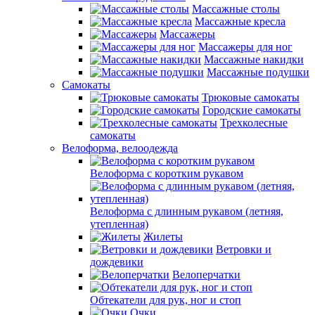
Массажные столы
Массажные кресла
Массажеры
Массажеры для ног
Массажные накидки
Массажные подушки
Самокаты
Трюковые самокаты
Городские самокаты
Трехколесные
самокаты
Велоформа, велоодежда
Велоформа с коротким рукавом
Велоформа с длинным рукавом (летняя,
утепленная)
Жилеты
Ветровки и
дождевики
Велоперчатки
Обтекатели для рук, ног и стоп
Очки