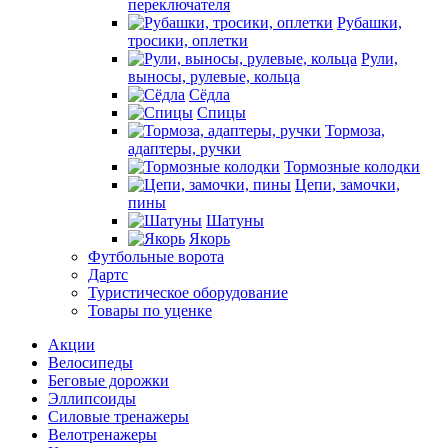
переключателя
Рубашки,
тросики, оплетки
Рули,
выносы, рулевые, кольца
Сёдла
Спицы
Тормоза,
адаптеры, ручки
Тормозные колодки
Цепи, замочки,
пины
Шатуны
Якорь
Футбольные ворота
Дартс
Туристическое оборудование
Товары по уценке
Акции
Велосипеды
Беговые дорожки
Эллипсоиды
Силовые тренажеры
Велотренажеры