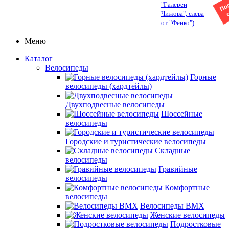
"Галереи
Чижова", слева
от "Фенко")
Меню
Каталог
Велосипеды
Горные
велосипеды (хардтейлы)
Двухподвесные велосипеды
Шоссейные
велосипеды
Городские и туристические велосипеды
Складные
велосипеды
Гравийные
велосипеды
Комфортные
велосипеды
Велосипеды BMX
Женские велосипеды
Подростковые