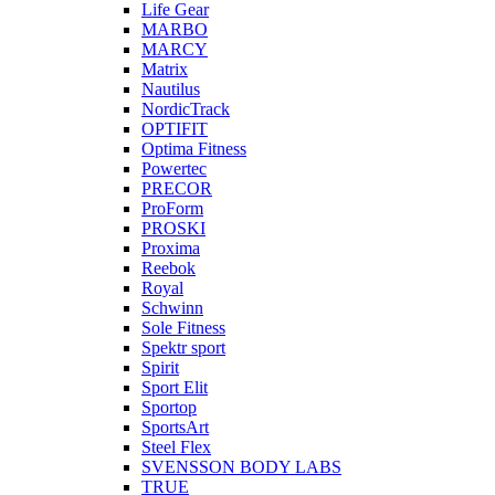
Life Gear
MARBO
MARCY
Matrix
Nautilus
NordicTrack
OPTIFIT
Optima Fitness
Powertec
PRECOR
ProForm
PROSKI
Proxima
Reebok
Royal
Schwinn
Sole Fitness
Spektr sport
Spirit
Sport Elit
Sportop
SportsArt
Steel Flex
SVENSSON BODY LABS
TRUE