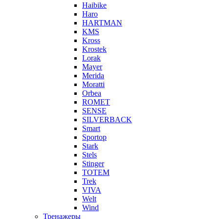
Haibike
Haro
HARTMAN
KMS
Kross
Krostek
Lorak
Mayer
Merida
Moratti
Orbea
ROMET
SENSE
SILVERBACK
Smart
Sportop
Stark
Stels
Stinger
TOTEM
Trek
VIVA
Welt
Wind
Тренажеры