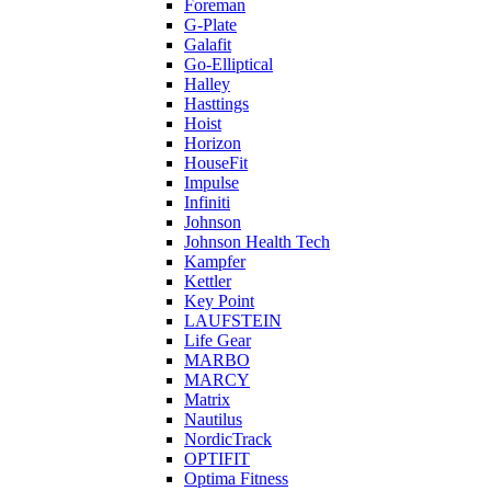
Foreman
G-Plate
Galafit
Go-Elliptical
Halley
Hasttings
Hoist
Horizon
HouseFit
Impulse
Infiniti
Johnson
Johnson Health Tech
Kampfer
Kettler
Key Point
LAUFSTEIN
Life Gear
MARBO
MARCY
Matrix
Nautilus
NordicTrack
OPTIFIT
Optima Fitness