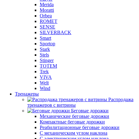
Merida
Moratti
Orbea
ROMET
SENSE
SILVERBACK
Smart
Sportop
Stark
Stels
Stinger
TOTEM
Trek
VIVA
Welt
Wind
Тренажеры
Распродажа
тренажеров с витрины
Беговые дорожки
Механические беговые дорожки
Компактные беговые дорожки
Реабилитационные беговые дорожки
С механическим углом наклона
С электрическим углом наклона