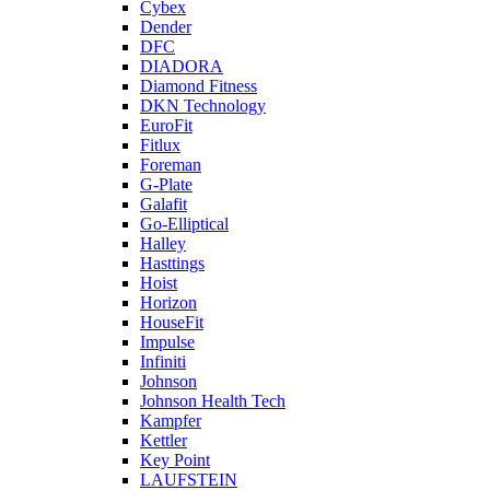
Cybex
Dender
DFC
DIADORA
Diamond Fitness
DKN Technology
EuroFit
Fitlux
Foreman
G-Plate
Galafit
Go-Elliptical
Halley
Hasttings
Hoist
Horizon
HouseFit
Impulse
Infiniti
Johnson
Johnson Health Tech
Kampfer
Kettler
Key Point
LAUFSTEIN