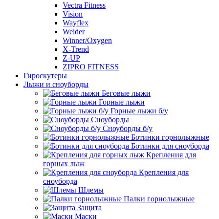
Vectra Fitness
Vision
Wayflex
Weider
Winner/Oxygen
X-Trend
Z-UP
ZIPRO FITNESS
Гироскутеры
Лыжи и сноуборды
Беговые лыжи
Горные лыжи
Горные лыжи б/у
Сноуборды
Сноуборды б/у
Ботинки горнолыжные
Ботинки для сноуборда
Крепления для
горных лыж
Крепления для
сноуборда
Шлемы
Палки горнолыжные
Защита
Маски