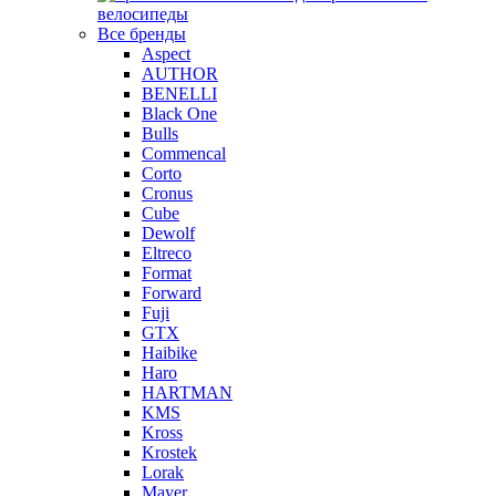
велосипеды
Все бренды
Aspect
AUTHOR
BENELLI
Black One
Bulls
Commencal
Corto
Cronus
Cube
Dewolf
Eltreco
Format
Forward
Fuji
GTX
Haibike
Haro
HARTMAN
KMS
Kross
Krostek
Lorak
Mayer