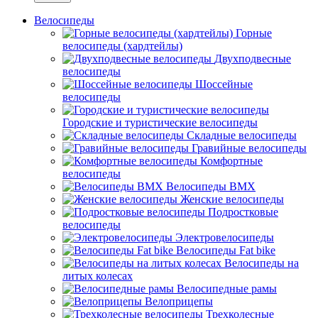
Велосипеды
Горные
велосипеды (хардтейлы)
Двухподвесные
велосипеды
Шоссейные
велосипеды
Городские и туристические велосипеды
Складные велосипеды
Гравийные велосипеды
Комфортные
велосипеды
Велосипеды BMX
Женские велосипеды
Подростковые
велосипеды
Электровелосипеды
Велосипеды Fat bike
Велосипеды на
литых колесах
Велосипедные рамы
Велоприцепы
Трехколесные