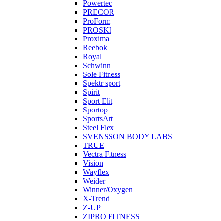
Powertec
PRECOR
ProForm
PROSKI
Proxima
Reebok
Royal
Schwinn
Sole Fitness
Spektr sport
Spirit
Sport Elit
Sportop
SportsArt
Steel Flex
SVENSSON BODY LABS
TRUE
Vectra Fitness
Vision
Wayflex
Weider
Winner/Oxygen
X-Trend
Z-UP
ZIPRO FITNESS