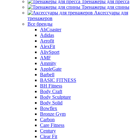
Тренажеры для пресса
Тренажеры для спины
Аксессуары для
тренажеров
Все бренды
AbCoaster
Adidas
Aerofit
AlexFit
AlivSport
AMF
Ammity
AppleGate
Barbell
BASIC FITNESS
BH Fitness
Body Craft
Body Sculpture
Body Solid
Bowflex
Bronze Gym
Carbon
Care Fitness
Century
Clear Fit