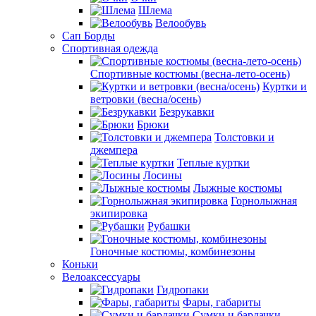
Шлема
Велообувь
Сап Борды
Спортивная одежда
Спортивные костюмы (весна-лето-осень)
Куртки и
ветровки (весна/осень)
Безрукавки
Брюки
Толстовки и
джемпера
Теплые куртки
Лосины
Лыжные костюмы
Горнолыжная
экипировка
Рубашки
Гоночные костюмы, комбинезоны
Коньки
Велоаксессуары
Гидропаки
Фары, габариты
Сумки и бардачки