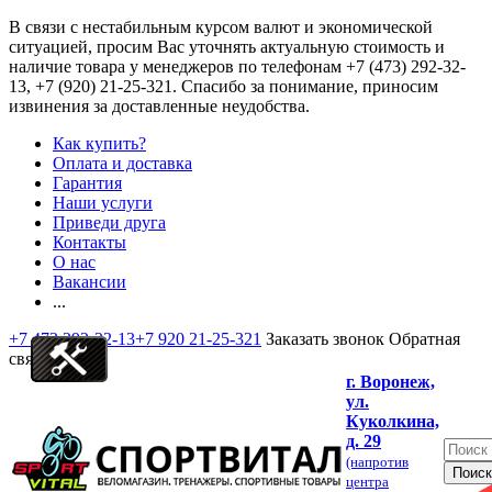
В связи с нестабильным курсом валют и экономической
ситуацией, просим Вас уточнять актуальную стоимость и
наличие товара у менеджеров по телефонам
+7 (473) 292-32-
13, +7 (920) 21-25-321
. Спасибо за понимание, приносим
извинения за доставленные неудобства.
Как купить?
Оплата и доставка
Гарантия
Наши услуги
Приведи друга
Контакты
О нас
Вакансии
...
+7 473 292-32-13
+7 920 21-25-321
Заказать звонок
Обратная
связь
г. Воронеж,
ул.
Куколкина,
д. 29
(напротив
центра