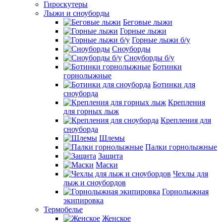
Гироскутеры
Лыжи и сноуборды
Беговые лыжи
Горные лыжи
Горные лыжи б/у
Сноуборды
Сноуборды б/у
Ботинки
горнолыжные
Ботинки для
сноуборда
Крепления
для горных лыж
Крепления для
сноуборда
Шлемы
Палки горнолыжные
Защита
Маски
Чехлы для
лыж и сноубордов
Горнолыжная
экипировка
Термобелье
Женское