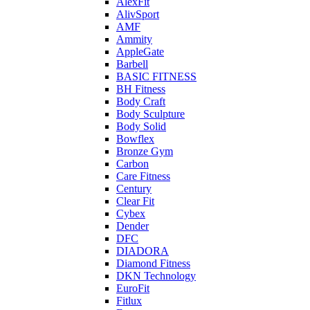
AlexFit
AlivSport
AMF
Ammity
AppleGate
Barbell
BASIC FITNESS
BH Fitness
Body Craft
Body Sculpture
Body Solid
Bowflex
Bronze Gym
Carbon
Care Fitness
Century
Clear Fit
Cybex
Dender
DFC
DIADORA
Diamond Fitness
DKN Technology
EuroFit
Fitlux