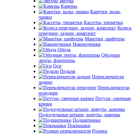
Звезды
Камеры
Каретки, валы,
чашки
Кассеты, трещетки
Колеса
передние, задние, комплект
Манетки, шифтеры
Наконечники
Обода
Ободные
ленты, флипперы
Оси
Педали
Переключатели
задние
Переключатели
передние
Петухи, сменные
крюки
Подседельные штыри, хомуты, зажимы
Подшипники
Покрышки
Ролики