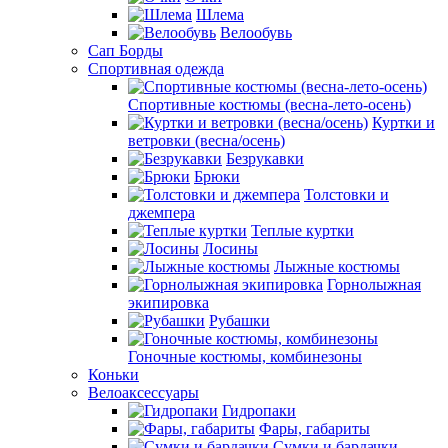
Шлема
Велообувь
Сап Борды
Спортивная одежда
Спортивные костюмы (весна-лето-осень)
Куртки и
ветровки (весна/осень)
Безрукавки
Брюки
Толстовки и
джемпера
Теплые куртки
Лосины
Лыжные костюмы
Горнолыжная
экипировка
Рубашки
Гоночные костюмы, комбинезоны
Коньки
Велоаксессуары
Гидропаки
Фары, габариты
Сумки и бардачки