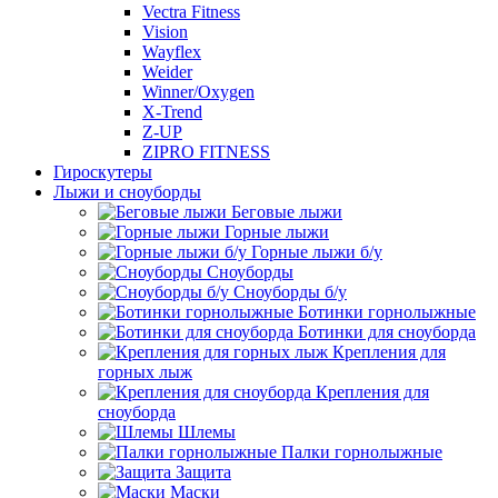
Vectra Fitness
Vision
Wayflex
Weider
Winner/Oxygen
X-Trend
Z-UP
ZIPRO FITNESS
Гироскутеры
Лыжи и сноуборды
Беговые лыжи
Горные лыжи
Горные лыжи б/у
Сноуборды
Сноуборды б/у
Ботинки горнолыжные
Ботинки для сноуборда
Крепления для
горных лыж
Крепления для
сноуборда
Шлемы
Палки горнолыжные
Защита
Маски