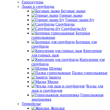
Гироскутеры
Лыжи и сноуборды
Беговые лыжи
Горные лыжи
Горные лыжи б/у
Сноуборды
Сноуборды б/у
Ботинки
горнолыжные
Ботинки для
сноуборда
Крепления
для горных лыж
Крепления для
сноуборда
Шлемы
Палки горнолыжные
Защита
Маски
Чехлы для
лыж и сноубордов
Горнолыжная
экипировка
Термобелье
Женское