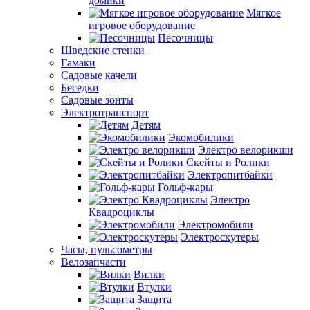
домики
Мягкое
игровое оборудование
Песочницы
Шведские стенки
Гамаки
Садовые качели
Беседки
Садовые зонты
Электротранспорт
Детям
Экомобилики
Электро велорикши
Скейты и Ролики
Электропитбайки
Гольф-кары
Электро
Квадроциклы
Электромобили
Электроскутеры
Часы, пульсометры
Велозапчасти
Вилки
Втулки
Защита