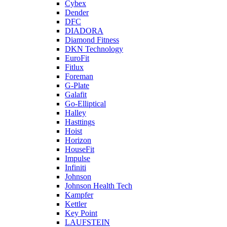
Cybex
Dender
DFC
DIADORA
Diamond Fitness
DKN Technology
EuroFit
Fitlux
Foreman
G-Plate
Galafit
Go-Elliptical
Halley
Hasttings
Hoist
Horizon
HouseFit
Impulse
Infiniti
Johnson
Johnson Health Tech
Kampfer
Kettler
Key Point
LAUFSTEIN