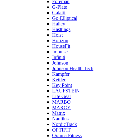
Foreman
G-Plate
Galafit
Go-Elliptical
Halley
Hasttings
Hoist
Horizon
HouseFit
Impulse
Infiniti
Johnson
Johnson Health Tech
Kampfer
Kettler
Key Point
LAUFSTEIN
Life Gear
MARBO
MARCY
Matrix
Nautilus
NordicTrack
OPTIFIT
Optima Fitness