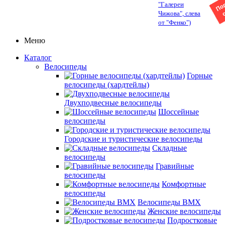
"Галереи
Чижова", слева
от "Фенко")
Меню
Каталог
Велосипеды
Горные
велосипеды (хардтейлы)
Двухподвесные велосипеды
Шоссейные
велосипеды
Городские и туристические велосипеды
Складные
велосипеды
Гравийные
велосипеды
Комфортные
велосипеды
Велосипеды BMX
Женские велосипеды
Подростковые