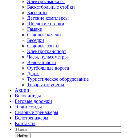
Электросамокаты
Баскетбольные стойки
Бассейны
Детские комплексы
Шведские стенки
Гамаки
Садовые качели
Беседки
Садовые зонты
Электротранспорт
Часы, пульсометры
Велозапчасти
Футбольные ворота
Дартс
Туристическое оборудование
Товары по уценке
Акции
Велосипеды
Беговые дорожки
Эллипсоиды
Силовые тренажеры
Велотренажеры
Контакты
Найти