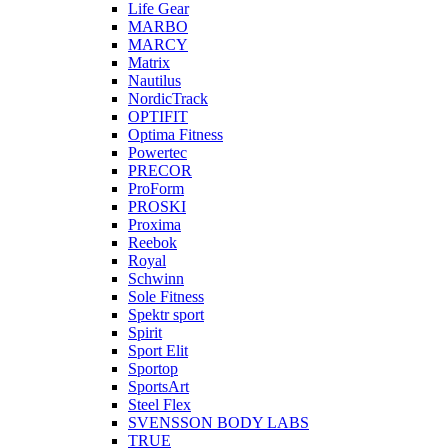
Life Gear
MARBO
MARCY
Matrix
Nautilus
NordicTrack
OPTIFIT
Optima Fitness
Powertec
PRECOR
ProForm
PROSKI
Proxima
Reebok
Royal
Schwinn
Sole Fitness
Spektr sport
Spirit
Sport Elit
Sportop
SportsArt
Steel Flex
SVENSSON BODY LABS
TRUE