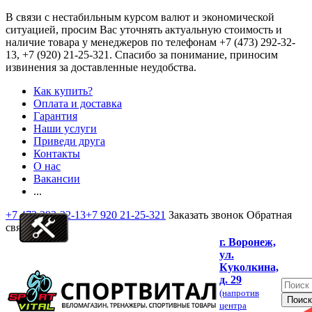
В связи с нестабильным курсом валют и экономической
ситуацией, просим Вас уточнять актуальную стоимость и
наличие товара у менеджеров по телефонам
+7 (473) 292-32-
13, +7 (920) 21-25-321
. Спасибо за понимание, приносим
извинения за доставленные неудобства.
Как купить?
Оплата и доставка
Гарантия
Наши услуги
Приведи друга
Контакты
О нас
Вакансии
...
+7 473 292-32-13
+7 920 21-25-321
Заказать звонок
Обратная
связь
г. Воронеж,
ул.
Куколкина,
д. 29
(напротив
центра