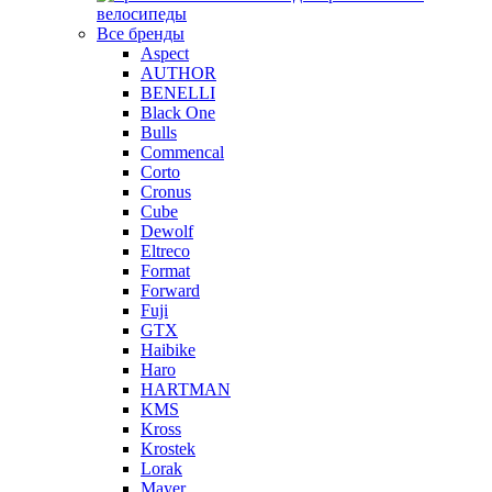
велосипеды
Все бренды
Aspect
AUTHOR
BENELLI
Black One
Bulls
Commencal
Corto
Cronus
Cube
Dewolf
Eltreco
Format
Forward
Fuji
GTX
Haibike
Haro
HARTMAN
KMS
Kross
Krostek
Lorak
Mayer