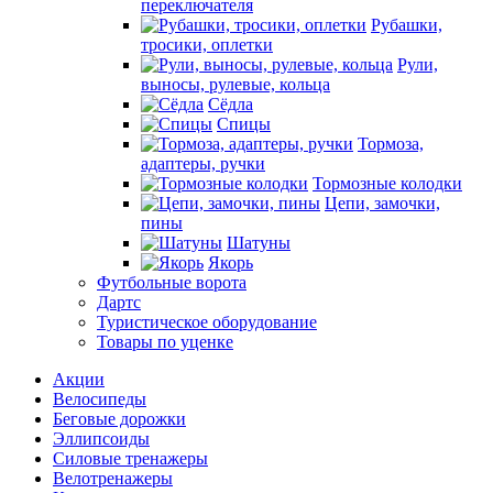
переключателя
Рубашки,
тросики, оплетки
Рули,
выносы, рулевые, кольца
Сёдла
Спицы
Тормоза,
адаптеры, ручки
Тормозные колодки
Цепи, замочки,
пины
Шатуны
Якорь
Футбольные ворота
Дартс
Туристическое оборудование
Товары по уценке
Акции
Велосипеды
Беговые дорожки
Эллипсоиды
Силовые тренажеры
Велотренажеры