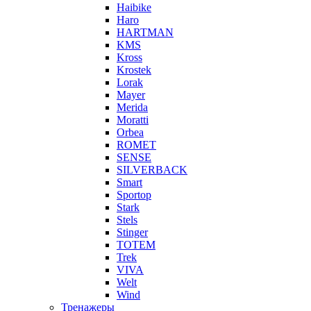
Haibike
Haro
HARTMAN
KMS
Kross
Krostek
Lorak
Mayer
Merida
Moratti
Orbea
ROMET
SENSE
SILVERBACK
Smart
Sportop
Stark
Stels
Stinger
TOTEM
Trek
VIVA
Welt
Wind
Тренажеры