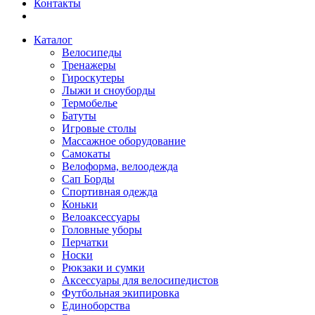
Контакты
Каталог
Велосипеды
Тренажеры
Гироскутеры
Лыжи и сноуборды
Термобелье
Батуты
Игровые столы
Массажное оборудование
Самокаты
Велоформа, велоодежда
Сап Борды
Спортивная одежда
Коньки
Велоаксессуары
Головные уборы
Перчатки
Носки
Рюкзаки и сумки
Аксессуары для велосипедистов
Футбольная экипировка
Единоборства