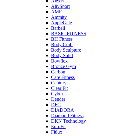
AlexFit
AlivSport
AMF
Ammity
AppleGate
Barbell
BASIC FITNESS
BH Fitness
Body Craft
Body Sculpture
Body Solid
Bowflex
Bronze Gym
Carbon
Care Fitness
Century
Clear Fit
Cybex
Dender
DFC
DIADORA
Diamond Fitness
DKN Technology
EuroFit
Fitlux