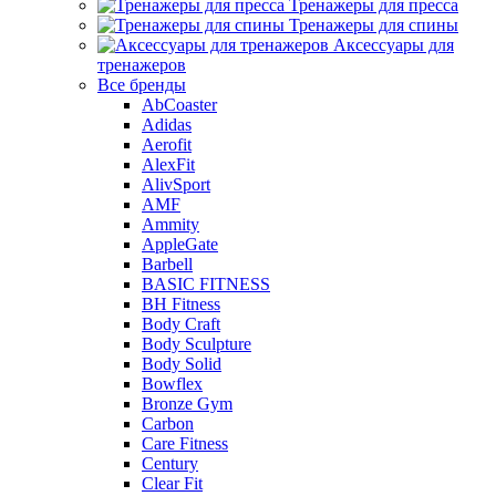
Тренажеры для пресса
Тренажеры для спины
Аксессуары для
тренажеров
Все бренды
AbCoaster
Adidas
Aerofit
AlexFit
AlivSport
AMF
Ammity
AppleGate
Barbell
BASIC FITNESS
BH Fitness
Body Craft
Body Sculpture
Body Solid
Bowflex
Bronze Gym
Carbon
Care Fitness
Century
Clear Fit