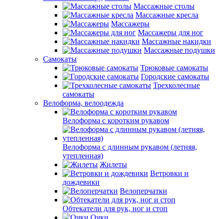
Массажные столы
Массажные кресла
Массажеры
Массажеры для ног
Массажные накидки
Массажные подушки
Самокаты
Трюковые самокаты
Городские самокаты
Трехколесные
самокаты
Велоформа, велоодежда
Велоформа с коротким рукавом
Велоформа с длинным рукавом (летняя,
утепленная)
Жилеты
Ветровки и
дождевики
Велоперчатки
Обтекатели для рук, ног и стоп
Очки