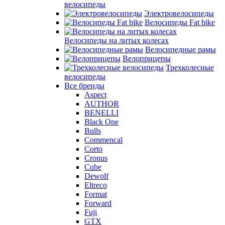
велосипеды
Электровелосипеды
Велосипеды Fat bike
Велосипеды на литых колесах
Велосипедные рамы
Велоприцепы
Трехколесные
велосипеды
Все бренды
Aspect
AUTHOR
BENELLI
Black One
Bulls
Commencal
Corto
Cronus
Cube
Dewolf
Eltreco
Format
Forward
Fuji
GTX