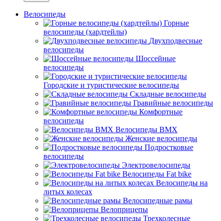
Велосипеды
Горные
велосипеды (хардтейлы)
Двухподвесные
велосипеды
Шоссейные
велосипеды
Городские и туристические велосипеды
Складные велосипеды
Гравийные велосипеды
Комфортные
велосипеды
Велосипеды BMX
Женские велосипеды
Подростковые
велосипеды
Электровелосипеды
Велосипеды Fat bike
Велосипеды на
литых колесах
Велосипедные рамы
Велоприцепы
Трехколесные