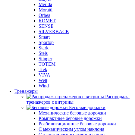
Merida
Moratti
Orbea
ROMET
SENSE
SILVERBACK
Smart
Sportop
Stark
Stels
Stinger
TOTEM
Trek
VIVA
Welt
Wind
Тренажеры
Распродажа
тренажеров с витрины
Беговые дорожки
Механические беговые дорожки
Компактные беговые дорожки
Реабилитационные беговые дорожки
С механическим углом наклона
С электрическим углом наклона