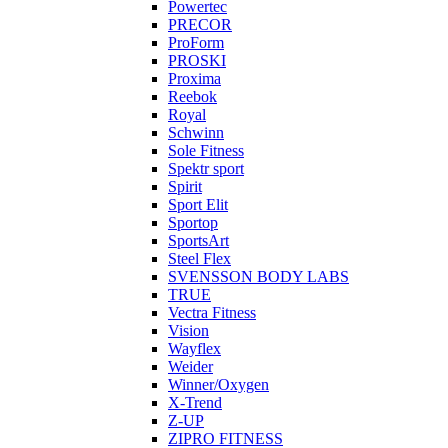
Powertec
PRECOR
ProForm
PROSKI
Proxima
Reebok
Royal
Schwinn
Sole Fitness
Spektr sport
Spirit
Sport Elit
Sportop
SportsArt
Steel Flex
SVENSSON BODY LABS
TRUE
Vectra Fitness
Vision
Wayflex
Weider
Winner/Oxygen
X-Trend
Z-UP
ZIPRO FITNESS