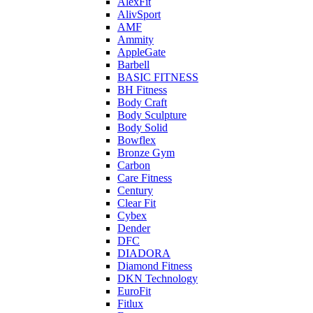
AlexFit
AlivSport
AMF
Ammity
AppleGate
Barbell
BASIC FITNESS
BH Fitness
Body Craft
Body Sculpture
Body Solid
Bowflex
Bronze Gym
Carbon
Care Fitness
Century
Clear Fit
Cybex
Dender
DFC
DIADORA
Diamond Fitness
DKN Technology
EuroFit
Fitlux