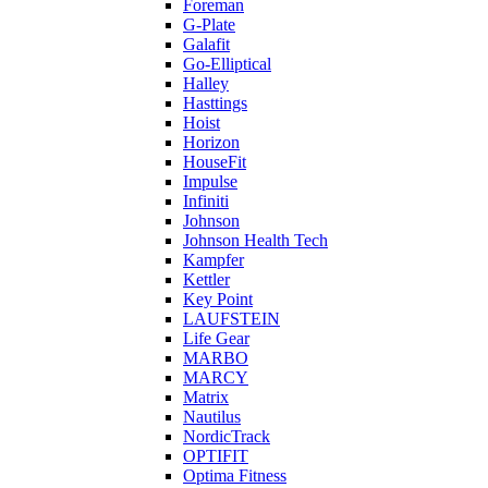
Foreman
G-Plate
Galafit
Go-Elliptical
Halley
Hasttings
Hoist
Horizon
HouseFit
Impulse
Infiniti
Johnson
Johnson Health Tech
Kampfer
Kettler
Key Point
LAUFSTEIN
Life Gear
MARBO
MARCY
Matrix
Nautilus
NordicTrack
OPTIFIT
Optima Fitness