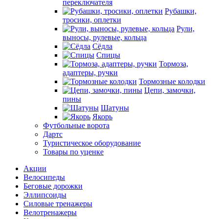
переключателя
Рубашки,
тросики, оплетки
Рули,
выносы, рулевые, кольца
Сёдла
Спицы
Тормоза,
адаптеры, ручки
Тормозные колодки
Цепи, замочки,
пины
Шатуны
Якорь
Футбольные ворота
Дартс
Туристическое оборудование
Товары по уценке
Акции
Велосипеды
Беговые дорожки
Эллипсоиды
Силовые тренажеры
Велотренажеры