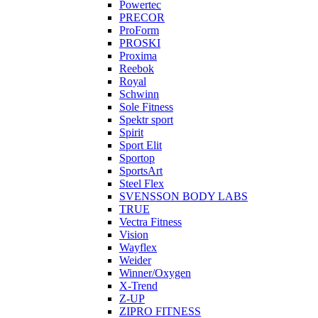
Powertec
PRECOR
ProForm
PROSKI
Proxima
Reebok
Royal
Schwinn
Sole Fitness
Spektr sport
Spirit
Sport Elit
Sportop
SportsArt
Steel Flex
SVENSSON BODY LABS
TRUE
Vectra Fitness
Vision
Wayflex
Weider
Winner/Oxygen
X-Trend
Z-UP
ZIPRO FITNESS