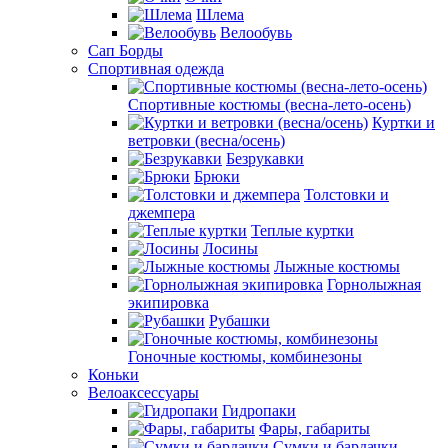
Шлема
Велообувь
Сап Борды
Спортивная одежда
Спортивные костюмы (весна-лето-осень)
Куртки и
ветровки (весна/осень)
Безрукавки
Брюки
Толстовки и
джемпера
Теплые куртки
Лосины
Лыжные костюмы
Горнолыжная
экипировка
Рубашки
Гоночные костюмы, комбинезоны
Коньки
Велоаксессуары
Гидропаки
Фары, габариты
Сумки и бардачки