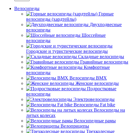
Велосипеды
Горные
велосипеды (хардтейлы)
Двухподвесные
велосипеды
Шоссейные
велосипеды
Городские и туристические велосипеды
Складные велосипеды
Гравийные велосипеды
Комфортные
велосипеды
Велосипеды BMX
Женские велосипеды
Подростковые
велосипеды
Электровелосипеды
Велосипеды Fat bike
Велосипеды на
литых колесах
Велосипедные рамы
Велоприцепы
Трехколесные