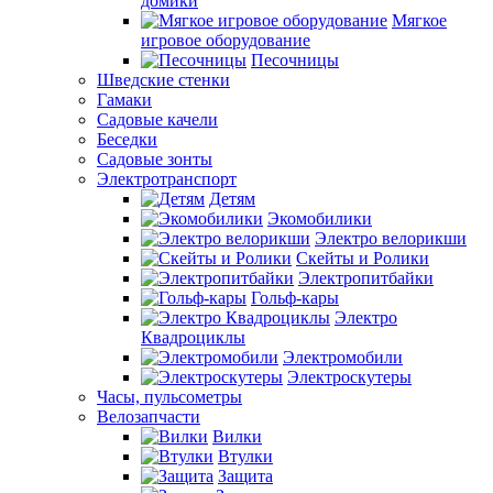
домики
Мягкое
игровое оборудование
Песочницы
Шведские стенки
Гамаки
Садовые качели
Беседки
Садовые зонты
Электротранспорт
Детям
Экомобилики
Электро велорикши
Скейты и Ролики
Электропитбайки
Гольф-кары
Электро
Квадроциклы
Электромобили
Электроскутеры
Часы, пульсометры
Велозапчасти
Вилки
Втулки
Защита