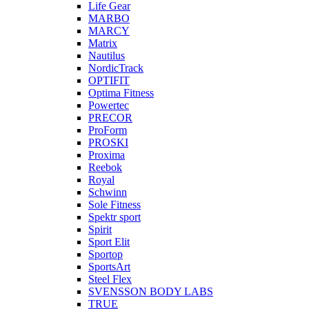
Life Gear
MARBO
MARCY
Matrix
Nautilus
NordicTrack
OPTIFIT
Optima Fitness
Powertec
PRECOR
ProForm
PROSKI
Proxima
Reebok
Royal
Schwinn
Sole Fitness
Spektr sport
Spirit
Sport Elit
Sportop
SportsArt
Steel Flex
SVENSSON BODY LABS
TRUE