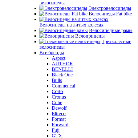
велосипеды
Электровелосипеды
Велосипеды Fat bike
Велосипеды на литых колесах
Велосипедные рамы
Велоприцепы
Трехколесные
велосипеды
Все бренды
Aspect
AUTHOR
BENELLI
Black One
Bulls
Commencal
Corto
Cronus
Cube
Dewolf
Eltreco
Format
Forward
Fuji
GTX