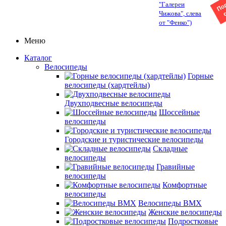
"Галереи
Чижова", слева
от "Фенко")
Меню
Каталог
Велосипеды
Горные
велосипеды (хардтейлы)
Двухподвесные велосипеды
Шоссейные
велосипеды
Городские и туристические велосипеды
Складные
велосипеды
Гравийные
велосипеды
Комфортные
велосипеды
Велосипеды BMX
Женские велосипеды
Подростковые