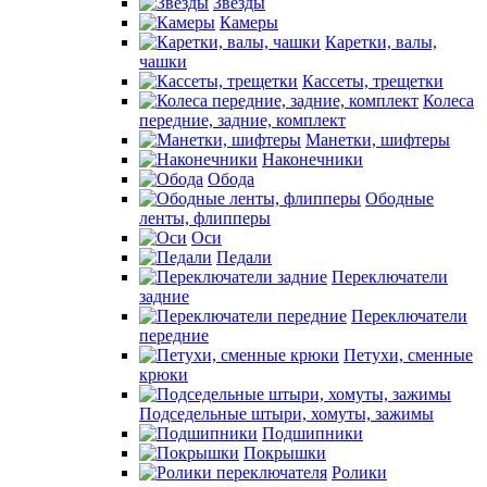
Звезды
Камеры
Каретки, валы,
чашки
Кассеты, трещетки
Колеса
передние, задние, комплект
Манетки, шифтеры
Наконечники
Обода
Ободные
ленты, флипперы
Оси
Педали
Переключатели
задние
Переключатели
передние
Петухи, сменные
крюки
Подседельные штыри, хомуты, зажимы
Подшипники
Покрышки
Ролики