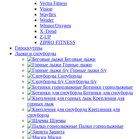
Vectra Fitness
Vision
Wayflex
Weider
Winner/Oxygen
X-Trend
Z-UP
ZIPRO FITNESS
Гироскутеры
Лыжи и сноуборды
Беговые лыжи
Горные лыжи
Горные лыжи б/у
Сноуборды
Сноуборды б/у
Ботинки горнолыжные
Ботинки для сноуборда
Крепления для
горных лыж
Крепления для
сноуборда
Шлемы
Палки горнолыжные
Защита
Маски