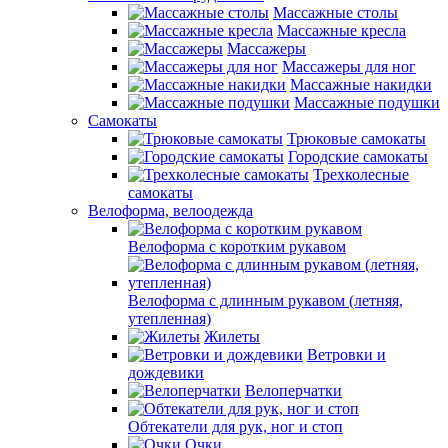
Массажные столы
Массажные кресла
Массажеры
Массажеры для ног
Массажные накидки
Массажные подушки
Самокаты
Трюковые самокаты
Городские самокаты
Трехколесные
самокаты
Велоформа, велоодежда
Велоформа с коротким рукавом
Велоформа с длинным рукавом (летняя,
утепленная)
Жилеты
Ветровки и
дождевики
Велоперчатки
Обтекатели для рук, ног и стоп
Очки