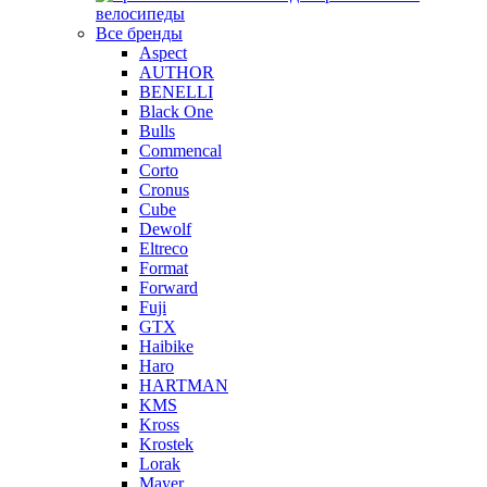
велосипеды
Все бренды
Aspect
AUTHOR
BENELLI
Black One
Bulls
Commencal
Corto
Cronus
Cube
Dewolf
Eltreco
Format
Forward
Fuji
GTX
Haibike
Haro
HARTMAN
KMS
Kross
Krostek
Lorak
Mayer