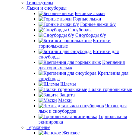
Гироскутеры
Лыжи и сноуборды
Беговые лыжи
Горные лыжи
Горные лыжи б/у
Сноуборды
Сноуборды б/у
Ботинки
горнолыжные
Ботинки для
сноуборда
Крепления
для горных лыж
Крепления для
сноуборда
Шлемы
Палки горнолыжные
Защита
Маски
Чехлы для
лыж и сноубордов
Горнолыжная
экипировка
Термобелье
Женское