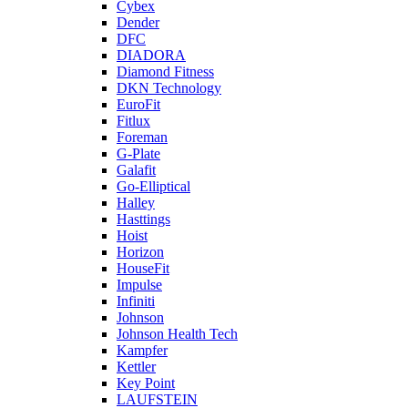
Cybex
Dender
DFC
DIADORA
Diamond Fitness
DKN Technology
EuroFit
Fitlux
Foreman
G-Plate
Galafit
Go-Elliptical
Halley
Hasttings
Hoist
Horizon
HouseFit
Impulse
Infiniti
Johnson
Johnson Health Tech
Kampfer
Kettler
Key Point
LAUFSTEIN