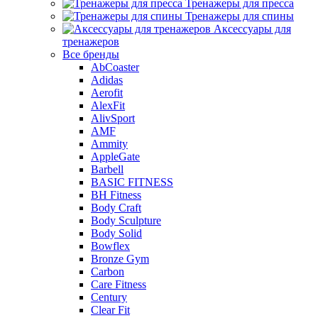
Тренажеры для пресса
Тренажеры для спины
Аксессуары для
тренажеров
Все бренды
AbCoaster
Adidas
Aerofit
AlexFit
AlivSport
AMF
Ammity
AppleGate
Barbell
BASIC FITNESS
BH Fitness
Body Craft
Body Sculpture
Body Solid
Bowflex
Bronze Gym
Carbon
Care Fitness
Century
Clear Fit