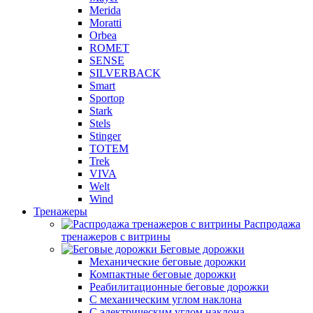
Merida
Moratti
Orbea
ROMET
SENSE
SILVERBACK
Smart
Sportop
Stark
Stels
Stinger
TOTEM
Trek
VIVA
Welt
Wind
Тренажеры
Распродажа
тренажеров с витрины
Беговые дорожки
Механические беговые дорожки
Компактные беговые дорожки
Реабилитационные беговые дорожки
С механическим углом наклона
С электрическим углом наклона