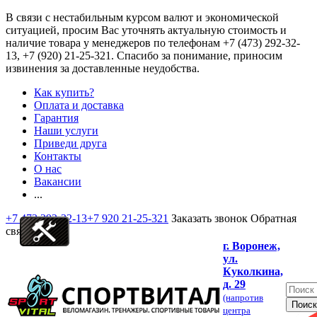
В связи с нестабильным курсом валют и экономической
ситуацией, просим Вас уточнять актуальную стоимость и
наличие товара у менеджеров по телефонам
+7 (473) 292-32-
13, +7 (920) 21-25-321
. Спасибо за понимание, приносим
извинения за доставленные неудобства.
Как купить?
Оплата и доставка
Гарантия
Наши услуги
Приведи друга
Контакты
О нас
Вакансии
...
+7 473 292-32-13
+7 920 21-25-321
Заказать звонок
Обратная
связь
г. Воронеж,
ул.
Куколкина,
д. 29
(напротив
центра