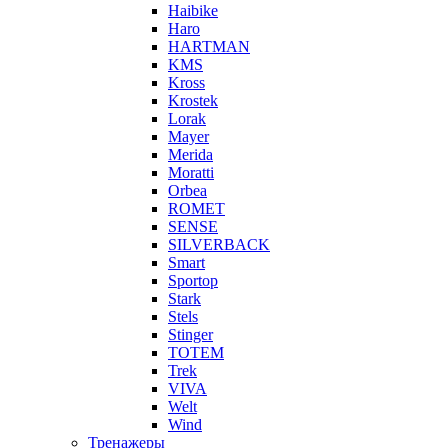
Haibike
Haro
HARTMAN
KMS
Kross
Krostek
Lorak
Mayer
Merida
Moratti
Orbea
ROMET
SENSE
SILVERBACK
Smart
Sportop
Stark
Stels
Stinger
TOTEM
Trek
VIVA
Welt
Wind
Тренажеры