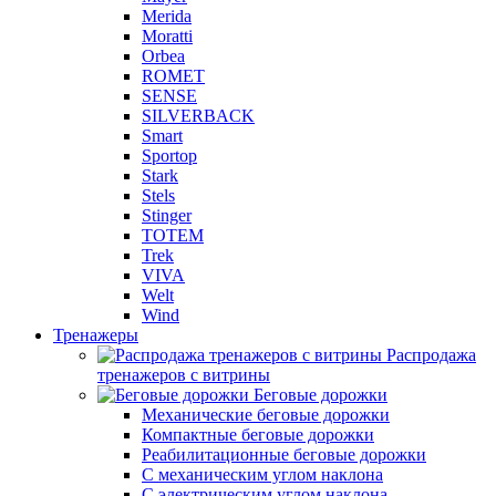
Merida
Moratti
Orbea
ROMET
SENSE
SILVERBACK
Smart
Sportop
Stark
Stels
Stinger
TOTEM
Trek
VIVA
Welt
Wind
Тренажеры
Распродажа
тренажеров с витрины
Беговые дорожки
Механические беговые дорожки
Компактные беговые дорожки
Реабилитационные беговые дорожки
С механическим углом наклона
С электрическим углом наклона