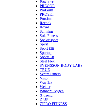
Powertec
PRECOR
ProForm
PROSKI
Proxima
Reebok
Royal
Schwinn
Sole Fitness
Spektr sport
Spirit
Sport Elit
Sportop
SportsArt
Steel Flex
SVENSSON BODY LABS
TRUE
Vectra Fitness
Vision
Wayflex
Weider
Winner/Oxygen
X-Trend
Z-UP
ZIPRO FITNESS