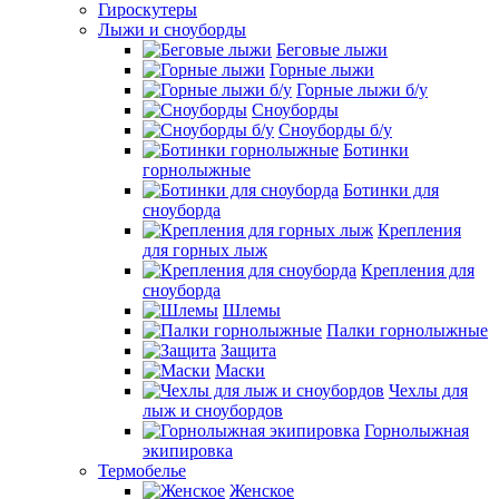
Гироскутеры
Лыжи и сноуборды
Беговые лыжи
Горные лыжи
Горные лыжи б/у
Сноуборды
Сноуборды б/у
Ботинки
горнолыжные
Ботинки для
сноуборда
Крепления
для горных лыж
Крепления для
сноуборда
Шлемы
Палки горнолыжные
Защита
Маски
Чехлы для
лыж и сноубордов
Горнолыжная
экипировка
Термобелье
Женское