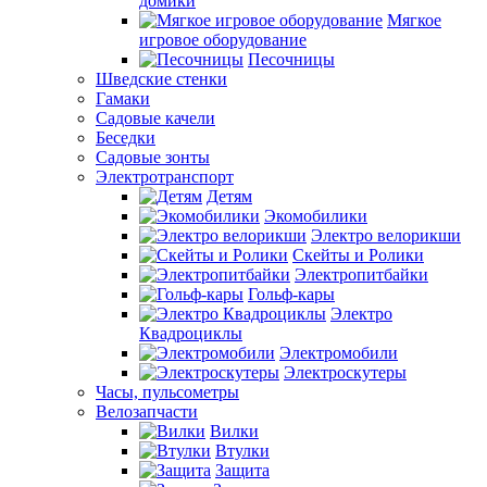
домики
Мягкое
игровое оборудование
Песочницы
Шведские стенки
Гамаки
Садовые качели
Беседки
Садовые зонты
Электротранспорт
Детям
Экомобилики
Электро велорикши
Скейты и Ролики
Электропитбайки
Гольф-кары
Электро
Квадроциклы
Электромобили
Электроскутеры
Часы, пульсометры
Велозапчасти
Вилки
Втулки
Защита