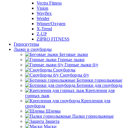
Vectra Fitness
Vision
Wayflex
Weider
Winner/Oxygen
X-Trend
Z-UP
ZIPRO FITNESS
Гироскутеры
Лыжи и сноуборды
Беговые лыжи
Горные лыжи
Горные лыжи б/у
Сноуборды
Сноуборды б/у
Ботинки горнолыжные
Ботинки для сноуборда
Крепления для
горных лыж
Крепления для
сноуборда
Шлемы
Палки горнолыжные
Защита
Маски