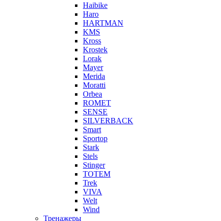
Haibike
Haro
HARTMAN
KMS
Kross
Krostek
Lorak
Mayer
Merida
Moratti
Orbea
ROMET
SENSE
SILVERBACK
Smart
Sportop
Stark
Stels
Stinger
TOTEM
Trek
VIVA
Welt
Wind
Тренажеры