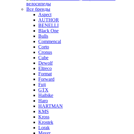
велосипеды
Все бренды
Aspect
AUTHOR
BENELLI
Black One
Bulls
Commencal
Corto
Cronus
Cube
Dewolf
Eltreco
Format
Forward
Fuji
GTX
Haibike
Haro
HARTMAN
KMS
Kross
Krostek
Lorak
Mayer