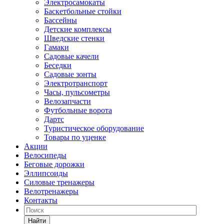
Электросамокаты
Баскетбольные стойки
Бассейны
Детские комплексы
Шведские стенки
Гамаки
Садовые качели
Беседки
Садовые зонты
Электротранспорт
Часы, пульсометры
Велозапчасти
Футбольные ворота
Дартс
Туристическое оборудование
Товары по уценке
Акции
Велосипеды
Беговые дорожки
Эллипсоиды
Силовые тренажеры
Велотренажеры
Контакты
Найти