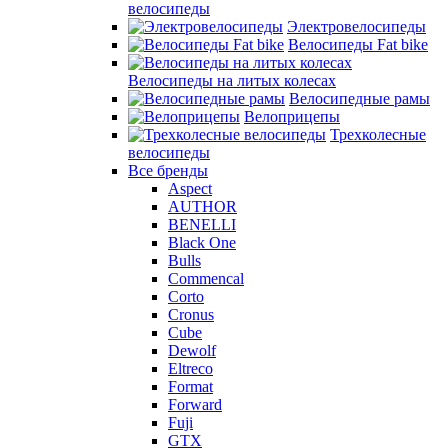
велосипеды
Электровелосипеды
Велосипеды Fat bike
Велосипеды на литых колесах
Велосипедные рамы
Велоприцепы
Трехколесные
велосипеды
Все бренды
Aspect
AUTHOR
BENELLI
Black One
Bulls
Commencal
Corto
Cronus
Cube
Dewolf
Eltreco
Format
Forward
Fuji
GTX