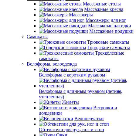
Массажные столы
Массажные кресла
Массажеры
Массажеры для ног
Массажные накидки
Массажные подушки
Самокаты
Трюковые самокаты
Городские самокаты
Трехколесные
самокаты
Велоформа, велоодежда
Велоформа с коротким рукавом
Велоформа с длинным рукавом (летняя,
утепленная)
Жилеты
Ветровки и
дождевики
Велоперчатки
Обтекатели для рук, ног и стоп
Очки