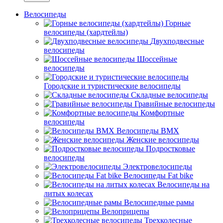
Велосипеды
Горные
велосипеды (хардтейлы)
Двухподвесные
велосипеды
Шоссейные
велосипеды
Городские и туристические велосипеды
Складные велосипеды
Гравийные велосипеды
Комфортные
велосипеды
Велосипеды BMX
Женские велосипеды
Подростковые
велосипеды
Электровелосипеды
Велосипеды Fat bike
Велосипеды на
литых колесах
Велосипедные рамы
Велоприцепы
Трехколесные