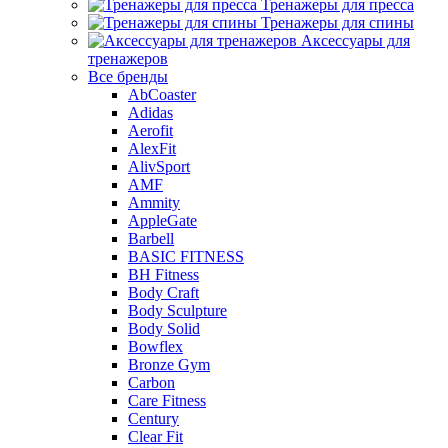
Тренажеры для пресса
Тренажеры для спины
Аксессуары для
тренажеров
Все бренды
AbCoaster
Adidas
Aerofit
AlexFit
AlivSport
AMF
Ammity
AppleGate
Barbell
BASIC FITNESS
BH Fitness
Body Craft
Body Sculpture
Body Solid
Bowflex
Bronze Gym
Carbon
Care Fitness
Century
Clear Fit