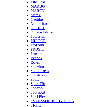
Life Gear
MARBO
MARCY
Matrix
Nautilus
NordicTrack
OPTIFIT
Optima Fitness
Powertec
PRECOR
ProForm
PROSKI
Proxima
Reebok
Royal
Schwinn
Sole Fitness
Spektr sport
Spirit
Sport Elit
Sportop
SportsArt
Steel Flex
SVENSSON BODY LABS
TRUE