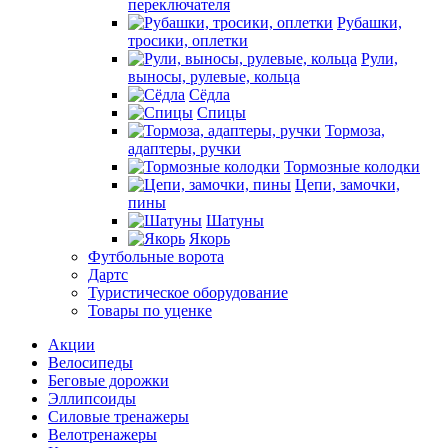
переключателя
Рубашки,
тросики, оплетки
Рули,
выносы, рулевые, кольца
Сёдла
Спицы
Тормоза,
адаптеры, ручки
Тормозные колодки
Цепи, замочки,
пины
Шатуны
Якорь
Футбольные ворота
Дартс
Туристическое оборудование
Товары по уценке
Акции
Велосипеды
Беговые дорожки
Эллипсоиды
Силовые тренажеры
Велотренажеры