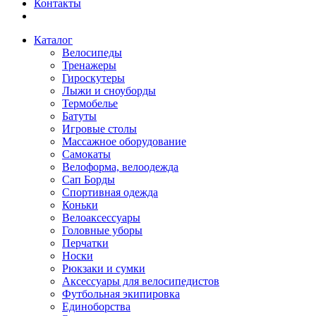
Контакты
Каталог
Велосипеды
Тренажеры
Гироскутеры
Лыжи и сноуборды
Термобелье
Батуты
Игровые столы
Массажное оборудование
Самокаты
Велоформа, велоодежда
Сап Борды
Спортивная одежда
Коньки
Велоаксессуары
Головные уборы
Перчатки
Носки
Рюкзаки и сумки
Аксессуары для велосипедистов
Футбольная экипировка
Единоборства