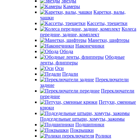
Звезды
Камеры
Каретки, валы,
чашки
Кассеты, трещетки
Колеса
передние, задние, комплект
Манетки, шифтеры
Наконечники
Обода
Ободные
ленты, флипперы
Оси
Педали
Переключатели
задние
Переключатели
передние
Петухи, сменные
крюки
Подседельные штыри, хомуты, зажимы
Подшипники
Покрышки
Ролики