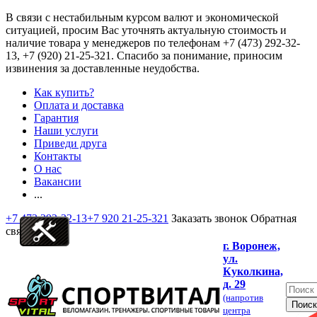
В связи с нестабильным курсом валют и экономической
ситуацией, просим Вас уточнять актуальную стоимость и
наличие товара у менеджеров по телефонам
+7 (473) 292-32-
13, +7 (920) 21-25-321
. Спасибо за понимание, приносим
извинения за доставленные неудобства.
Как купить?
Оплата и доставка
Гарантия
Наши услуги
Приведи друга
Контакты
О нас
Вакансии
...
+7 473 292-32-13
+7 920 21-25-321
Заказать звонок
Обратная
связь
г. Воронеж,
ул.
Куколкина,
д. 29
(напротив
центра