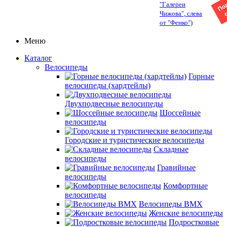
"Галереи
Чижова", слева
от "Фенко")
Меню
Каталог
Велосипеды
Горные
велосипеды (хардтейлы)
Двухподвесные велосипеды
Шоссейные
велосипеды
Городские и туристические велосипеды
Складные
велосипеды
Гравийные
велосипеды
Комфортные
велосипеды
Велосипеды BMX
Женские велосипеды
Подростковые