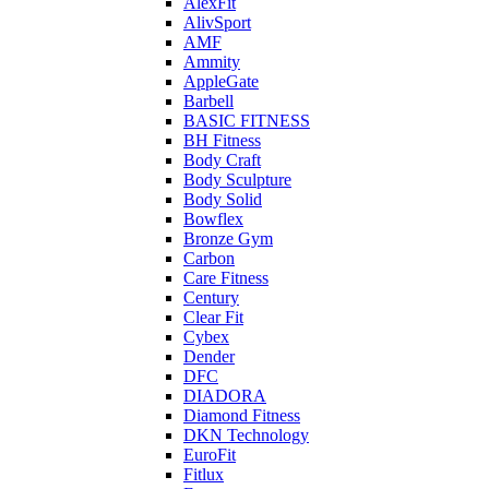
AlexFit
AlivSport
AMF
Ammity
AppleGate
Barbell
BASIC FITNESS
BH Fitness
Body Craft
Body Sculpture
Body Solid
Bowflex
Bronze Gym
Carbon
Care Fitness
Century
Clear Fit
Cybex
Dender
DFC
DIADORA
Diamond Fitness
DKN Technology
EuroFit
Fitlux