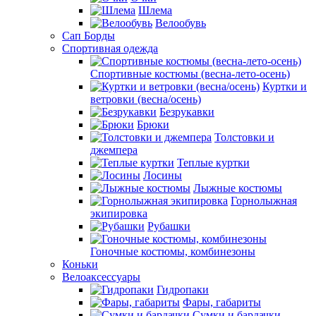
Шлема
Велообувь
Сап Борды
Спортивная одежда
Спортивные костюмы (весна-лето-осень)
Куртки и
ветровки (весна/осень)
Безрукавки
Брюки
Толстовки и
джемпера
Теплые куртки
Лосины
Лыжные костюмы
Горнолыжная
экипировка
Рубашки
Гоночные костюмы, комбинезоны
Коньки
Велоаксессуары
Гидропаки
Фары, габариты
Сумки и бардачки