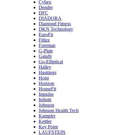
Cybex
Dender
DFC
DIADORA
Diamond Fitness
DKN Technology
EuroFit
Fitlux
Foreman
G-Plate
Galafit
Go-Elliptical
Halley
Hasttings
Hoist
Horizon
HouseFit
Impulse
Infiniti
Johnson
Johnson Health Tech
Kampfer
Kettler
Key Point
LAUFSTEIN