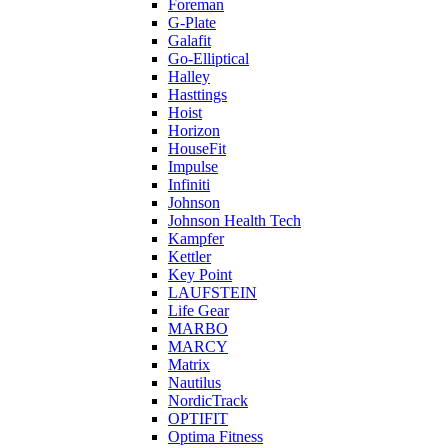
Foreman
G-Plate
Galafit
Go-Elliptical
Halley
Hasttings
Hoist
Horizon
HouseFit
Impulse
Infiniti
Johnson
Johnson Health Tech
Kampfer
Kettler
Key Point
LAUFSTEIN
Life Gear
MARBO
MARCY
Matrix
Nautilus
NordicTrack
OPTIFIT
Optima Fitness