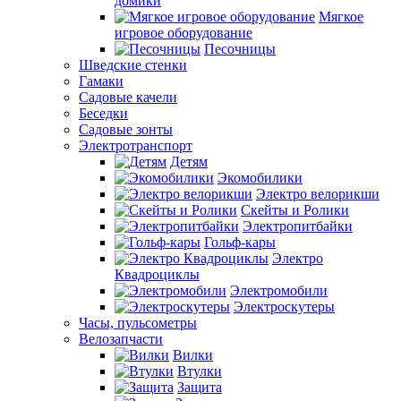
домики
Мягкое
игровое оборудование
Песочницы
Шведские стенки
Гамаки
Садовые качели
Беседки
Садовые зонты
Электротранспорт
Детям
Экомобилики
Электро велорикши
Скейты и Ролики
Электропитбайки
Гольф-кары
Электро
Квадроциклы
Электромобили
Электроскутеры
Часы, пульсометры
Велозапчасти
Вилки
Втулки
Защита