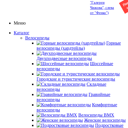
"Галереи
Чижова", слева
от "Фенко")
Меню
Каталог
Велосипеды
Горные
велосипеды (хардтейлы)
Двухподвесные велосипеды
Шоссейные
велосипеды
Городские и туристические велосипеды
Складные
велосипеды
Гравийные
велосипеды
Комфортные
велосипеды
Велосипеды BMX
Женские велосипеды
Подростковые