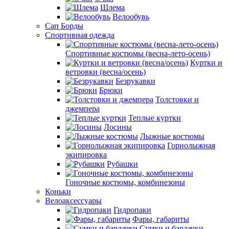
Шлема
Велообувь
Сап Борды
Спортивная одежда
Спортивные костюмы (весна-лето-осень)
Куртки и
ветровки (весна/осень)
Безрукавки
Брюки
Толстовки и
джемпера
Теплые куртки
Лосины
Лыжные костюмы
Горнолыжная
экипировка
Рубашки
Гоночные костюмы, комбинезоны
Коньки
Велоаксессуары
Гидропаки
Фары, габариты
Сумки и бардачки