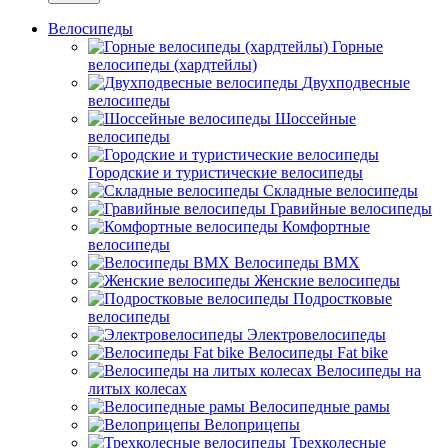
Велосипеды
Горные
велосипеды (хардтейлы)
Двухподвесные
велосипеды
Шоссейные
велосипеды
Городские и туристические велосипеды
Складные велосипеды
Гравийные велосипеды
Комфортные
велосипеды
Велосипеды BMX
Женские велосипеды
Подростковые
велосипеды
Электровелосипеды
Велосипеды Fat bike
Велосипеды на
литых колесах
Велосипедные рамы
Велоприцепы
Трехколесные