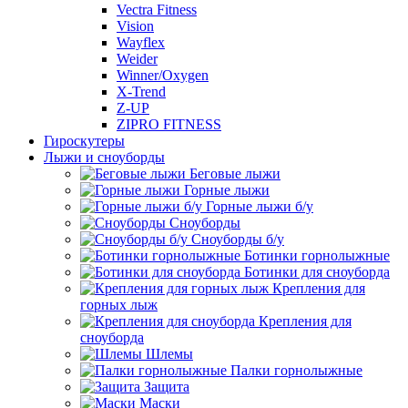
Vectra Fitness
Vision
Wayflex
Weider
Winner/Oxygen
X-Trend
Z-UP
ZIPRO FITNESS
Гироскутеры
Лыжи и сноуборды
Беговые лыжи
Горные лыжи
Горные лыжи б/у
Сноуборды
Сноуборды б/у
Ботинки горнолыжные
Ботинки для сноуборда
Крепления для
горных лыж
Крепления для
сноуборда
Шлемы
Палки горнолыжные
Защита
Маски