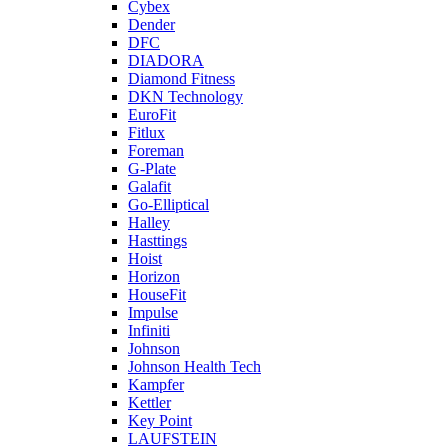
Cybex
Dender
DFC
DIADORA
Diamond Fitness
DKN Technology
EuroFit
Fitlux
Foreman
G-Plate
Galafit
Go-Elliptical
Halley
Hasttings
Hoist
Horizon
HouseFit
Impulse
Infiniti
Johnson
Johnson Health Tech
Kampfer
Kettler
Key Point
LAUFSTEIN