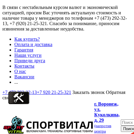
В связи с нестабильным курсом валют и экономической
ситуацией, просим Вас уточнять актуальную стоимость и
наличие товара у менеджеров по телефонам
+7 (473) 292-32-
13, +7 (920) 21-25-321
. Спасибо за понимание, приносим
извинения за доставленные неудобства.
Как купить?
Оплата и доставка
Гарантия
Наши услуги
Приведи друга
Контакты
О нас
Вакансии
...
+7 473 292-32-13
+7 920 21-25-321
Заказать звонок
Обратная
связь
г. Воронеж,
ул.
Куколкина,
д. 29
(напротив
центра