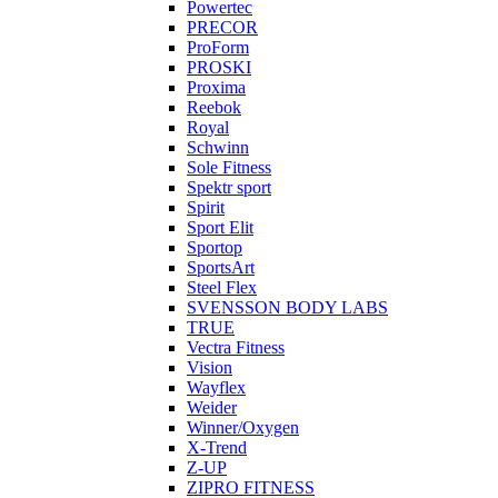
Powertec
PRECOR
ProForm
PROSKI
Proxima
Reebok
Royal
Schwinn
Sole Fitness
Spektr sport
Spirit
Sport Elit
Sportop
SportsArt
Steel Flex
SVENSSON BODY LABS
TRUE
Vectra Fitness
Vision
Wayflex
Weider
Winner/Oxygen
X-Trend
Z-UP
ZIPRO FITNESS