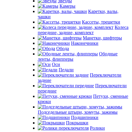
Звезды
Камеры
Каретки, валы,
чашки
Кассеты, трещетки
Колеса
передние, задние, комплект
Манетки, шифтеры
Наконечники
Обода
Ободные
ленты, флипперы
Оси
Педали
Переключатели
задние
Переключатели
передние
Петухи, сменные
крюки
Подседельные штыри, хомуты, зажимы
Подшипники
Покрышки
Ролики