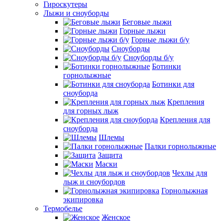
Гироскутеры
Лыжи и сноуборды
Беговые лыжи
Горные лыжи
Горные лыжи б/у
Сноуборды
Сноуборды б/у
Ботинки
горнолыжные
Ботинки для
сноуборда
Крепления
для горных лыж
Крепления для
сноуборда
Шлемы
Палки горнолыжные
Защита
Маски
Чехлы для
лыж и сноубордов
Горнолыжная
экипировка
Термобелье
Женское