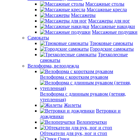
Массажные столы
Массажные кресла
Массажеры
Массажеры для ног
Массажные накидки
Массажные подушки
Самокаты
Трюковые самокаты
Городские самокаты
Трехколесные
самокаты
Велоформа, велоодежда
Велоформа с коротким рукавом
Велоформа с длинным рукавом (летняя,
утепленная)
Жилеты
Ветровки и
дождевики
Велоперчатки
Обтекатели для рук, ног и стоп
Очки