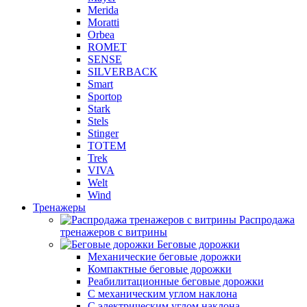
Merida
Moratti
Orbea
ROMET
SENSE
SILVERBACK
Smart
Sportop
Stark
Stels
Stinger
TOTEM
Trek
VIVA
Welt
Wind
Тренажеры
Распродажа
тренажеров с витрины
Беговые дорожки
Механические беговые дорожки
Компактные беговые дорожки
Реабилитационные беговые дорожки
С механическим углом наклона
С электрическим углом наклона