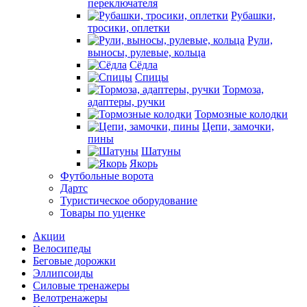
переключателя
Рубашки,
тросики, оплетки
Рули,
выносы, рулевые, кольца
Сёдла
Спицы
Тормоза,
адаптеры, ручки
Тормозные колодки
Цепи, замочки,
пины
Шатуны
Якорь
Футбольные ворота
Дартс
Туристическое оборудование
Товары по уценке
Акции
Велосипеды
Беговые дорожки
Эллипсоиды
Силовые тренажеры
Велотренажеры