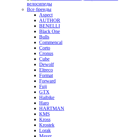
велосипеды
Все бренды
Aspect
AUTHOR
BENELLI
Black One
Bulls
Commencal
Corto
Cronus
Cube
Dewolf
Eltreco
Format
Forward
Fuji
GTX
Haibike
Haro
HARTMAN
KMS
Kross
Krostek
Lorak
Mayer