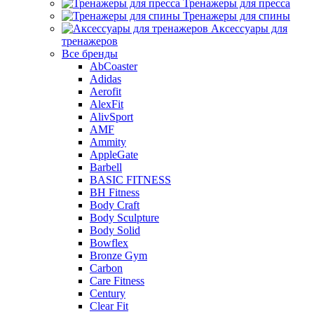
Тренажеры для пресса
Тренажеры для спины
Аксессуары для
тренажеров
Все бренды
AbCoaster
Adidas
Aerofit
AlexFit
AlivSport
AMF
Ammity
AppleGate
Barbell
BASIC FITNESS
BH Fitness
Body Craft
Body Sculpture
Body Solid
Bowflex
Bronze Gym
Carbon
Care Fitness
Century
Clear Fit