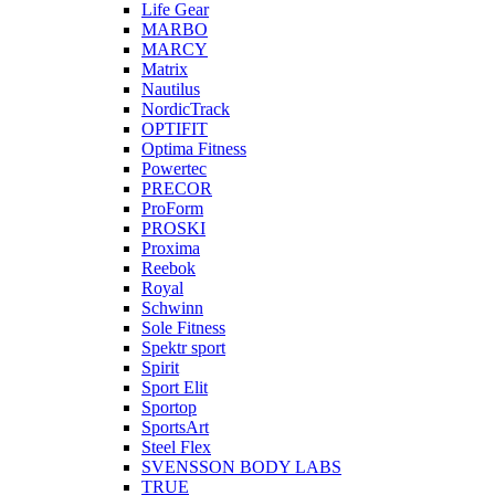
Life Gear
MARBO
MARCY
Matrix
Nautilus
NordicTrack
OPTIFIT
Optima Fitness
Powertec
PRECOR
ProForm
PROSKI
Proxima
Reebok
Royal
Schwinn
Sole Fitness
Spektr sport
Spirit
Sport Elit
Sportop
SportsArt
Steel Flex
SVENSSON BODY LABS
TRUE