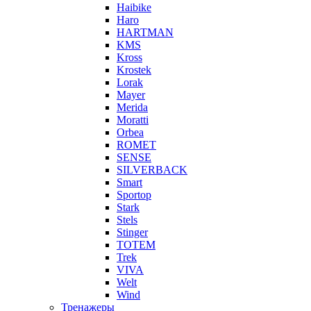
Haibike
Haro
HARTMAN
KMS
Kross
Krostek
Lorak
Mayer
Merida
Moratti
Orbea
ROMET
SENSE
SILVERBACK
Smart
Sportop
Stark
Stels
Stinger
TOTEM
Trek
VIVA
Welt
Wind
Тренажеры