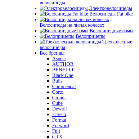
велосипеды
Электровелосипеды
Велосипеды Fat bike
Велосипеды на литых колесах
Велосипедные рамы
Велоприцепы
Трехколесные
велосипеды
Все бренды
Aspect
AUTHOR
BENELLI
Black One
Bulls
Commencal
Corto
Cronus
Cube
Dewolf
Eltreco
Format
Forward
Fuji
GTX