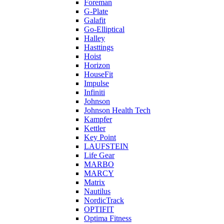
Foreman
G-Plate
Galafit
Go-Elliptical
Halley
Hasttings
Hoist
Horizon
HouseFit
Impulse
Infiniti
Johnson
Johnson Health Tech
Kampfer
Kettler
Key Point
LAUFSTEIN
Life Gear
MARBO
MARCY
Matrix
Nautilus
NordicTrack
OPTIFIT
Optima Fitness