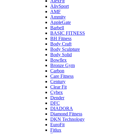
AlexFit
AlivSport
AMF
Ammity
AppleGate
Barbell
BASIC FITNESS
BH Fitness
Body Craft
Body Sculpture
Body Solid
Bowflex
Bronze Gym
Carbon
Care Fitness
Century
Clear Fit
Cybex
Dender
DFC
DIADORA
Diamond Fitness
DKN Technology
EuroFit
Fitlux