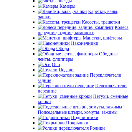
Звезды
Камеры
Каретки, валы,
чашки
Кассеты, трещетки
Колеса
передние, задние, комплект
Манетки, шифтеры
Наконечники
Обода
Ободные
ленты, флипперы
Оси
Педали
Переключатели
задние
Переключатели
передние
Петухи, сменные
крюки
Подседельные штыри, хомуты, зажимы
Подшипники
Покрышки
Ролики