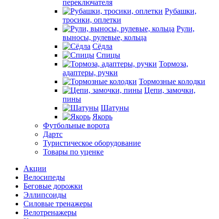
переключателя
Рубашки,
тросики, оплетки
Рули,
выносы, рулевые, кольца
Сёдла
Спицы
Тормоза,
адаптеры, ручки
Тормозные колодки
Цепи, замочки,
пины
Шатуны
Якорь
Футбольные ворота
Дартс
Туристическое оборудование
Товары по уценке
Акции
Велосипеды
Беговые дорожки
Эллипсоиды
Силовые тренажеры
Велотренажеры