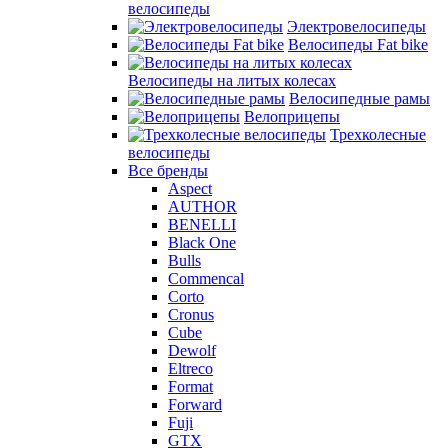
велосипеды
Электровелосипеды
Велосипеды Fat bike
Велосипеды на литых колесах
Велосипедные рамы
Велоприцепы
Трехколесные
велосипеды
Все бренды
Aspect
AUTHOR
BENELLI
Black One
Bulls
Commencal
Corto
Cronus
Cube
Dewolf
Eltreco
Format
Forward
Fuji
GTX