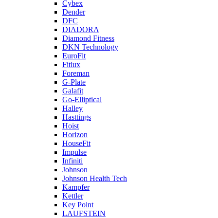
Cybex
Dender
DFC
DIADORA
Diamond Fitness
DKN Technology
EuroFit
Fitlux
Foreman
G-Plate
Galafit
Go-Elliptical
Halley
Hasttings
Hoist
Horizon
HouseFit
Impulse
Infiniti
Johnson
Johnson Health Tech
Kampfer
Kettler
Key Point
LAUFSTEIN