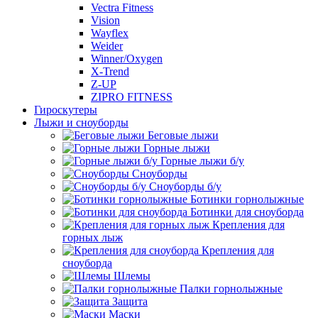
Vectra Fitness
Vision
Wayflex
Weider
Winner/Oxygen
X-Trend
Z-UP
ZIPRO FITNESS
Гироскутеры
Лыжи и сноуборды
Беговые лыжи
Горные лыжи
Горные лыжи б/у
Сноуборды
Сноуборды б/у
Ботинки горнолыжные
Ботинки для сноуборда
Крепления для
горных лыж
Крепления для
сноуборда
Шлемы
Палки горнолыжные
Защита
Маски