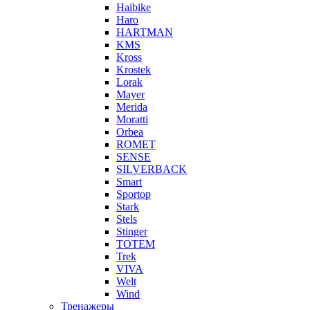
Haibike
Haro
HARTMAN
KMS
Kross
Krostek
Lorak
Mayer
Merida
Moratti
Orbea
ROMET
SENSE
SILVERBACK
Smart
Sportop
Stark
Stels
Stinger
TOTEM
Trek
VIVA
Welt
Wind
Тренажеры