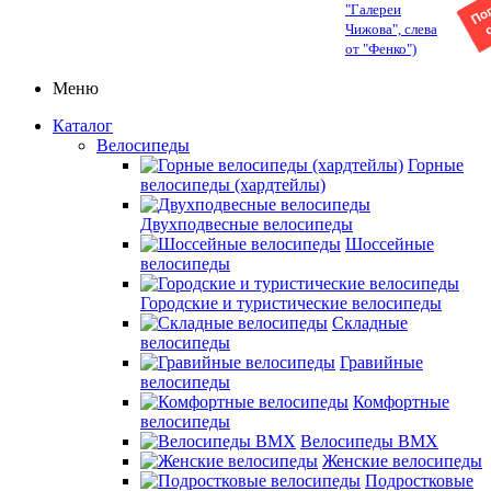
"Галереи
Чижова", слева
от "Фенко")
Меню
Каталог
Велосипеды
Горные
велосипеды (хардтейлы)
Двухподвесные велосипеды
Шоссейные
велосипеды
Городские и туристические велосипеды
Складные
велосипеды
Гравийные
велосипеды
Комфортные
велосипеды
Велосипеды BMX
Женские велосипеды
Подростковые