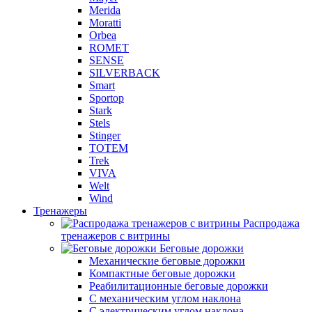
Merida
Moratti
Orbea
ROMET
SENSE
SILVERBACK
Smart
Sportop
Stark
Stels
Stinger
TOTEM
Trek
VIVA
Welt
Wind
Тренажеры
Распродажа
тренажеров с витрины
Беговые дорожки
Механические беговые дорожки
Компактные беговые дорожки
Реабилитационные беговые дорожки
С механическим углом наклона
С электрическим углом наклона