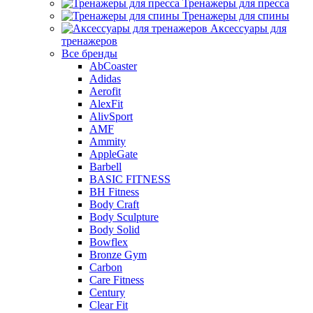
Тренажеры для пресса
Тренажеры для спины
Аксессуары для
тренажеров
Все бренды
AbCoaster
Adidas
Aerofit
AlexFit
AlivSport
AMF
Ammity
AppleGate
Barbell
BASIC FITNESS
BH Fitness
Body Craft
Body Sculpture
Body Solid
Bowflex
Bronze Gym
Carbon
Care Fitness
Century
Clear Fit