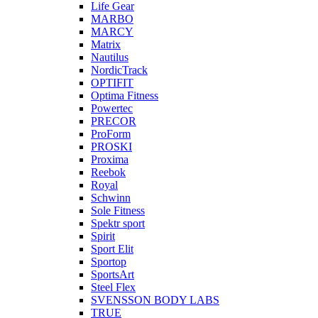
Life Gear
MARBO
MARCY
Matrix
Nautilus
NordicTrack
OPTIFIT
Optima Fitness
Powertec
PRECOR
ProForm
PROSKI
Proxima
Reebok
Royal
Schwinn
Sole Fitness
Spektr sport
Spirit
Sport Elit
Sportop
SportsArt
Steel Flex
SVENSSON BODY LABS
TRUE