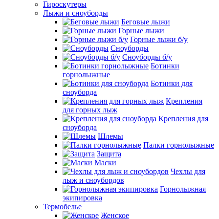
Гироскутеры
Лыжи и сноуборды
Беговые лыжи
Горные лыжи
Горные лыжи б/у
Сноуборды
Сноуборды б/у
Ботинки
горнолыжные
Ботинки для
сноуборда
Крепления
для горных лыж
Крепления для
сноуборда
Шлемы
Палки горнолыжные
Защита
Маски
Чехлы для
лыж и сноубордов
Горнолыжная
экипировка
Термобелье
Женское