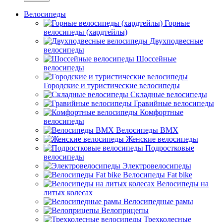
Велосипеды
Горные
велосипеды (хардтейлы)
Двухподвесные
велосипеды
Шоссейные
велосипеды
Городские и туристические велосипеды
Складные велосипеды
Гравийные велосипеды
Комфортные
велосипеды
Велосипеды BMX
Женские велосипеды
Подростковые
велосипеды
Электровелосипеды
Велосипеды Fat bike
Велосипеды на
литых колесах
Велосипедные рамы
Велоприцепы
Трехколесные