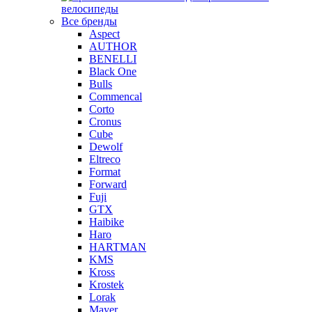
велосипеды
Все бренды
Aspect
AUTHOR
BENELLI
Black One
Bulls
Commencal
Corto
Cronus
Cube
Dewolf
Eltreco
Format
Forward
Fuji
GTX
Haibike
Haro
HARTMAN
KMS
Kross
Krostek
Lorak
Mayer