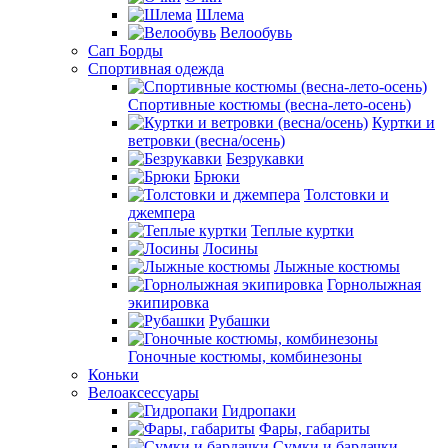
Шлема
Велообувь
Сап Борды
Спортивная одежда
Спортивные костюмы (весна-лето-осень)
Куртки и
ветровки (весна/осень)
Безрукавки
Брюки
Толстовки и
джемпера
Теплые куртки
Лосины
Лыжные костюмы
Горнолыжная
экипировка
Рубашки
Гоночные костюмы, комбинезоны
Коньки
Велоаксессуары
Гидропаки
Фары, габариты
Сумки и бардачки