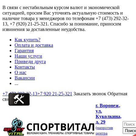
В связи с нестабильным курсом валют и экономической
ситуацией, просим Вас уточнять актуальную стоимость и
наличие товара у менеджеров по телефонам
+7 (473) 292-32-
13, +7 (920) 21-25-321
. Спасибо за понимание, приносим
извинения за доставленные неудобства.
Как купить?
Оплата и доставка
Гарантия
Наши услуги
Приведи друга
Контакты
О нас
Вакансии
...
+7 473 292-32-13
+7 920 21-25-321
Заказать звонок
Обратная
связь
г. Воронеж,
ул.
Куколкина,
д. 29
(напротив
центра