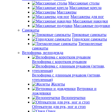
Массажные столы
Массажные кресла
Массажеры
Массажеры для ног
Массажные накидки
Массажные подушки
Самокаты
Трюковые самокаты
Городские самокаты
Трехколесные
самокаты
Велоформа, велоодежда
Велоформа с коротким рукавом
Велоформа с длинным рукавом (летняя,
утепленная)
Жилеты
Ветровки и
дождевики
Велоперчатки
Обтекатели для рук, ног и стоп
Очки