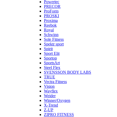
Powertec
PRECOR
ProForm
PROSKI
Proxima
Reebok
Royal
Schwinn
Sole Fitness
Spektr sport
Spirit
Sport Elit
Sportop
SportsArt
Steel Flex
SVENSSON BODY LABS
TRUE
Vectra Fitness
Vision
Wayflex
Weider
Winner/Oxygen
X-Trend
Z-UP
ZIPRO FITNESS