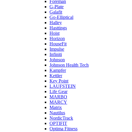
Foreman
G-Plate
Galafit
Go-Elliptical
Halley
Hasttings
Hoist
Horizon
HouseFit
Impulse
Infiniti
Johnson
Johnson Health Tech
Kampfer
Kettler
Key Point
LAUFSTEIN
Life Gear
MARBO
MARCY
Matrix
Nautilus
NordicTrack
OPTIFIT
Optima Fitness