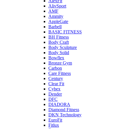
AlexFit
AlivSport
AMF
Ammity
AppleGate
Barbell
BASIC FITNESS
BH Fitness
Body Craft
Body Sculpture
Body Solid
Bowflex
Bronze Gym
Carbon
Care Fitness
Century
Clear Fit
Cybex
Dender
DFC
DIADORA
Diamond Fitness
DKN Technology
EuroFit
Fitlux