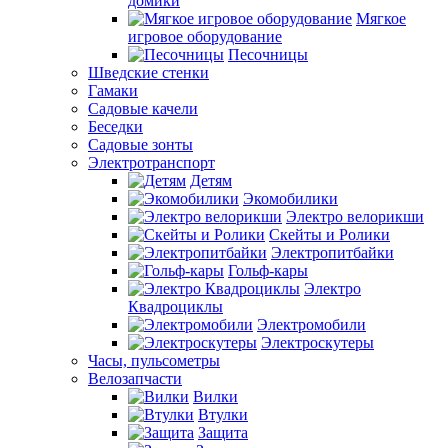
домики
Мягкое
игровое оборудование
Песочницы
Шведские стенки
Гамаки
Садовые качели
Беседки
Садовые зонты
Электротранспорт
Детям
Экомобилики
Электро велорикши
Скейты и Ролики
Электропитбайки
Гольф-кары
Электро
Квадроциклы
Электромобили
Электроскутеры
Часы, пульсометры
Велозапчасти
Вилки
Втулки
Защита