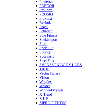
Powertec
PRECOR
ProForm
PROSKI
Proxima
Reebok
Royal
Schwinn
Sole Fitness
Spektr sport
Spirit
Sport Elit
Sportop
SportsArt
Steel Flex
SVENSSON BODY LABS
TRUE
Vectra Fitness
Vision
Wayflex
Weider
Winner/Oxygen
X-Trend
Z-UP
ZIPRO FITNESS