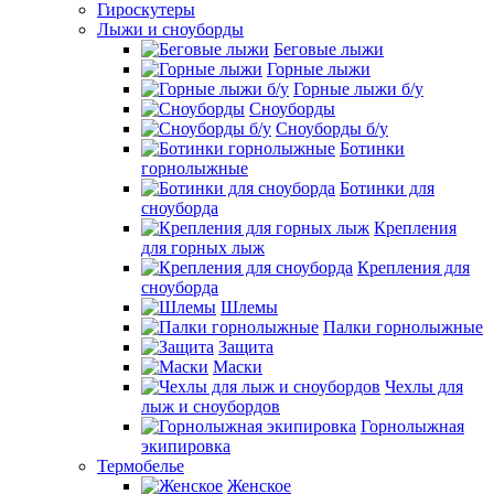
Гироскутеры
Лыжи и сноуборды
Беговые лыжи
Горные лыжи
Горные лыжи б/у
Сноуборды
Сноуборды б/у
Ботинки
горнолыжные
Ботинки для
сноуборда
Крепления
для горных лыж
Крепления для
сноуборда
Шлемы
Палки горнолыжные
Защита
Маски
Чехлы для
лыж и сноубордов
Горнолыжная
экипировка
Термобелье
Женское