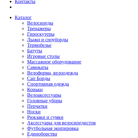
Контакты
Каталог
Велосипеды
Тренажеры
Гироскутеры
Лыжи и сноуборды
Термобелье
Батуты
Игровые столы
Массажное оборудование
Самокаты
Велоформа, велоодежда
Сап Борды
Спортивная одежда
Коньки
Велоаксессуары
Головные уборы
Перчатки
Носки
Рюкзаки и сумки
Аксессуары для велосипедистов
Футбольная экипировка
Единоборства