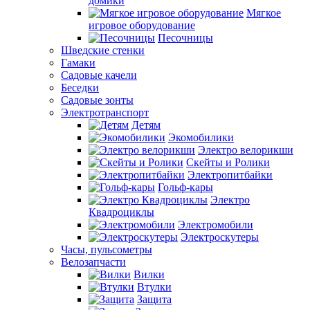
домики
Мягкое
игровое оборудование
Песочницы
Шведские стенки
Гамаки
Садовые качели
Беседки
Садовые зонты
Электротранспорт
Детям
Экомобилики
Электро велорикши
Скейты и Ролики
Электропитбайки
Гольф-кары
Электро
Квадроциклы
Электромобили
Электроскутеры
Часы, пульсометры
Велозапчасти
Вилки
Втулки
Защита