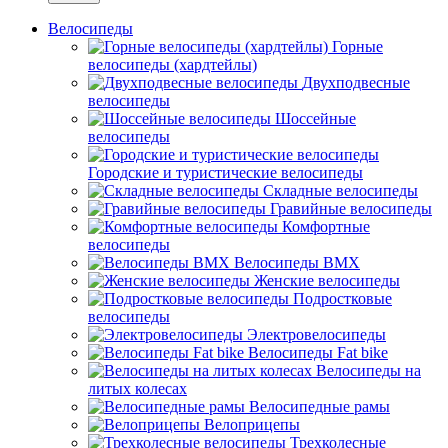
Велосипеды
Горные
велосипеды (хардтейлы)
Двухподвесные
велосипеды
Шоссейные
велосипеды
Городские и туристические велосипеды
Складные велосипеды
Гравийные велосипеды
Комфортные
велосипеды
Велосипеды BMX
Женские велосипеды
Подростковые
велосипеды
Электровелосипеды
Велосипеды Fat bike
Велосипеды на
литых колесах
Велосипедные рамы
Велоприцепы
Трехколесные