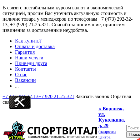
В связи с нестабильным курсом валют и экономической
ситуацией, просим Вас уточнять актуальную стоимость и
наличие товара у менеджеров по телефонам
+7 (473) 292-32-
13, +7 (920) 21-25-321
. Спасибо за понимание, приносим
извинения за доставленные неудобства.
Как купить?
Оплата и доставка
Гарантия
Наши услуги
Приведи друга
Контакты
О нас
Вакансии
...
+7 473 292-32-13
+7 920 21-25-321
Заказать звонок
Обратная
связь
г. Воронеж,
ул.
Куколкина,
д. 29
(напротив
центра