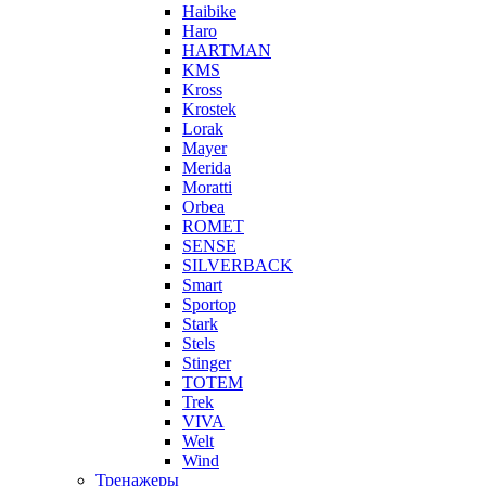
Haibike
Haro
HARTMAN
KMS
Kross
Krostek
Lorak
Mayer
Merida
Moratti
Orbea
ROMET
SENSE
SILVERBACK
Smart
Sportop
Stark
Stels
Stinger
TOTEM
Trek
VIVA
Welt
Wind
Тренажеры