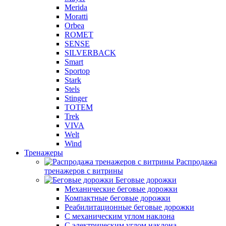
Merida
Moratti
Orbea
ROMET
SENSE
SILVERBACK
Smart
Sportop
Stark
Stels
Stinger
TOTEM
Trek
VIVA
Welt
Wind
Тренажеры
Распродажа
тренажеров с витрины
Беговые дорожки
Механические беговые дорожки
Компактные беговые дорожки
Реабилитационные беговые дорожки
С механическим углом наклона
С электрическим углом наклона