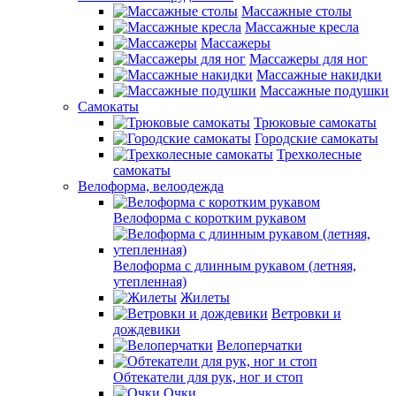
Массажные столы
Массажные кресла
Массажеры
Массажеры для ног
Массажные накидки
Массажные подушки
Самокаты
Трюковые самокаты
Городские самокаты
Трехколесные
самокаты
Велоформа, велоодежда
Велоформа с коротким рукавом
Велоформа с длинным рукавом (летняя,
утепленная)
Жилеты
Ветровки и
дождевики
Велоперчатки
Обтекатели для рук, ног и стоп
Очки