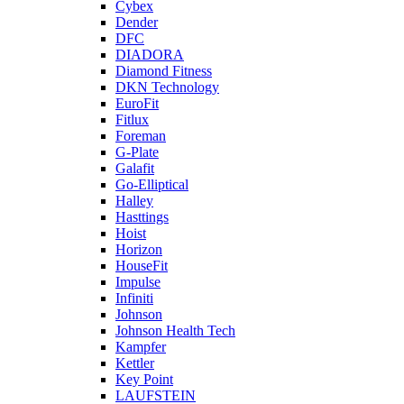
Cybex
Dender
DFC
DIADORA
Diamond Fitness
DKN Technology
EuroFit
Fitlux
Foreman
G-Plate
Galafit
Go-Elliptical
Halley
Hasttings
Hoist
Horizon
HouseFit
Impulse
Infiniti
Johnson
Johnson Health Tech
Kampfer
Kettler
Key Point
LAUFSTEIN