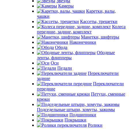
Звезды
Камеры
Каретки, валы,
чашки
Кассеты, трещетки
Колеса
передние, задние, комплект
Манетки, шифтеры
Наконечники
Обода
Ободные
ленты, флипперы
Оси
Педали
Переключатели
задние
Переключатели
передние
Петухи, сменные
крюки
Подседельные штыри, хомуты, зажимы
Подшипники
Покрышки
Ролики