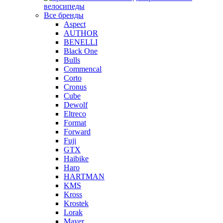
велосипеды
Все бренды
Aspect
AUTHOR
BENELLI
Black One
Bulls
Commencal
Corto
Cronus
Cube
Dewolf
Eltreco
Format
Forward
Fuji
GTX
Haibike
Haro
HARTMAN
KMS
Kross
Krostek
Lorak
Mayer