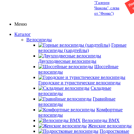
"Галереи
Чижова", слева
от "Фенко")
Меню
Каталог
Велосипеды
Горные
велосипеды (хардтейлы)
Двухподвесные велосипеды
Шоссейные
велосипеды
Городские и туристические велосипеды
Складные
велосипеды
Гравийные
велосипеды
Комфортные
велосипеды
Велосипеды BMX
Женские велосипеды
Подростковые