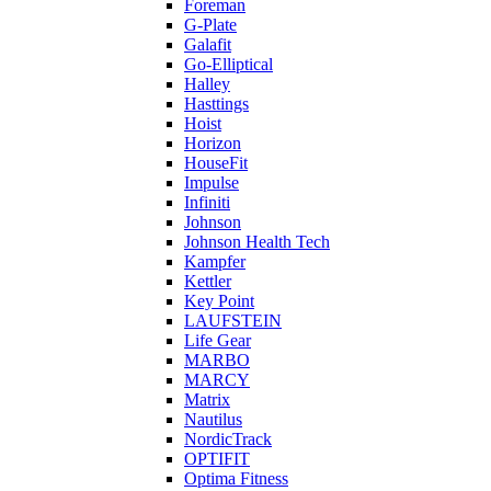
Foreman
G-Plate
Galafit
Go-Elliptical
Halley
Hasttings
Hoist
Horizon
HouseFit
Impulse
Infiniti
Johnson
Johnson Health Tech
Kampfer
Kettler
Key Point
LAUFSTEIN
Life Gear
MARBO
MARCY
Matrix
Nautilus
NordicTrack
OPTIFIT
Optima Fitness