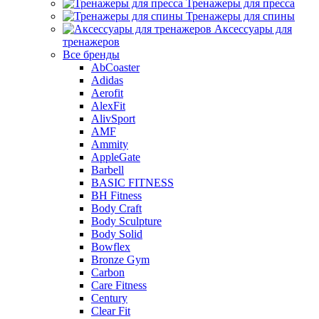
Тренажеры для пресса
Тренажеры для спины
Аксессуары для
тренажеров
Все бренды
AbCoaster
Adidas
Aerofit
AlexFit
AlivSport
AMF
Ammity
AppleGate
Barbell
BASIC FITNESS
BH Fitness
Body Craft
Body Sculpture
Body Solid
Bowflex
Bronze Gym
Carbon
Care Fitness
Century
Clear Fit