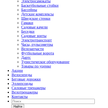
Электросамокаты
Баскетбольные стойки
Бассейны
Детские комплексы
Шведские стенки
Гамаки
Садовые качели
Беседки
Садовые зонты
Электротранспорт
Часы, пульсометры
Велозапчасти
Футбольные ворота
Дартс
Туристическое оборудование
Товары по уценке
Акции
Велосипеды
Беговые дорожки
Эллипсоиды
Силовые тренажеры
Велотренажеры
Контакты
Найти