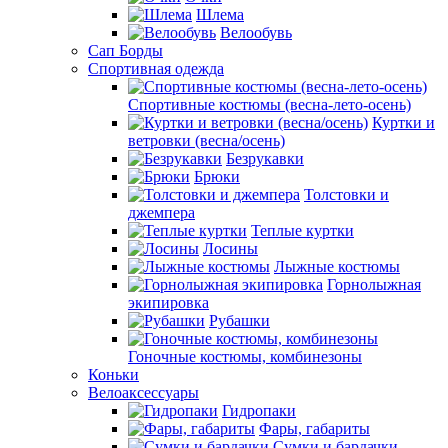
Шлема
Велообувь
Сап Борды
Спортивная одежда
Спортивные костюмы (весна-лето-осень)
Куртки и
ветровки (весна/осень)
Безрукавки
Брюки
Толстовки и
джемпера
Теплые куртки
Лосины
Лыжные костюмы
Горнолыжная
экипировка
Рубашки
Гоночные костюмы, комбинезоны
Коньки
Велоаксессуары
Гидропаки
Фары, габариты
Сумки и бардачки