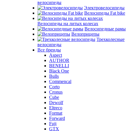
велосипеды
Электровелосипеды
Велосипеды Fat bike
Велосипеды на литых колесах
Велосипедные рамы
Велоприцепы
Трехколесные
велосипеды
Все бренды
Aspect
AUTHOR
BENELLI
Black One
Bulls
Commencal
Corto
Cronus
Cube
Dewolf
Eltreco
Format
Forward
Fuji
GTX