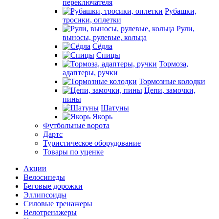
переключателя
Рубашки,
тросики, оплетки
Рули,
выносы, рулевые, кольца
Сёдла
Спицы
Тормоза,
адаптеры, ручки
Тормозные колодки
Цепи, замочки,
пины
Шатуны
Якорь
Футбольные ворота
Дартс
Туристическое оборудование
Товары по уценке
Акции
Велосипеды
Беговые дорожки
Эллипсоиды
Силовые тренажеры
Велотренажеры