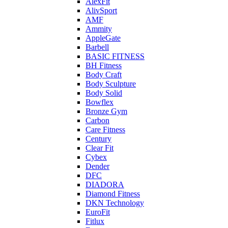
AlexFit
AlivSport
AMF
Ammity
AppleGate
Barbell
BASIC FITNESS
BH Fitness
Body Craft
Body Sculpture
Body Solid
Bowflex
Bronze Gym
Carbon
Care Fitness
Century
Clear Fit
Cybex
Dender
DFC
DIADORA
Diamond Fitness
DKN Technology
EuroFit
Fitlux