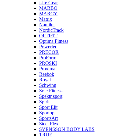
Life Gear
MARBO
MARCY
Matrix
Nautilus
NordicTrack
OPTIFIT
Optima Fitness
Powertec
PRECOR
ProForm
PROSKI
Proxima
Reebok
Royal
Schwinn
Sole Fitness
Spektr sport
Spirit
Sport Elit
Sportop
SportsArt
Steel Flex
SVENSSON BODY LABS
TRUE