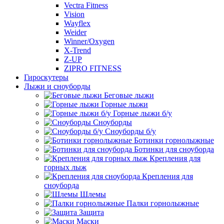
Vectra Fitness
Vision
Wayflex
Weider
Winner/Oxygen
X-Trend
Z-UP
ZIPRO FITNESS
Гироскутеры
Лыжи и сноуборды
Беговые лыжи
Горные лыжи
Горные лыжи б/у
Сноуборды
Сноуборды б/у
Ботинки горнолыжные
Ботинки для сноуборда
Крепления для
горных лыж
Крепления для
сноуборда
Шлемы
Палки горнолыжные
Защита
Маски