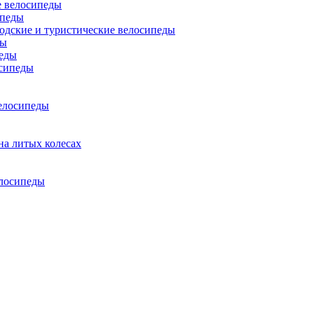
 велосипеды
ипеды
одские и туристические велосипеды
ды
еды
сипеды
елосипеды
на литых колесах
елосипеды