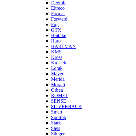
Dewolf
Eltreco
Format
Forward
Fuji
GTX
Haibike
Haro
HARTMAN
KMS
Kross
Krostek
Lorak
Mayer
Merida
Moratti
Orbea
ROMET
SENSE
SILVERBACK
Smart
Sportop
Stark
Stels
Stinger