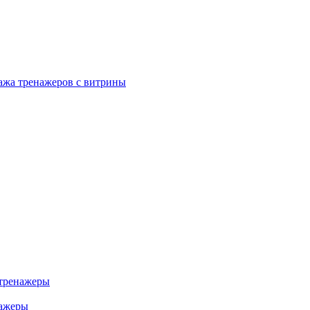
ажа тренажеров с витрины
тренажеры
нажеры