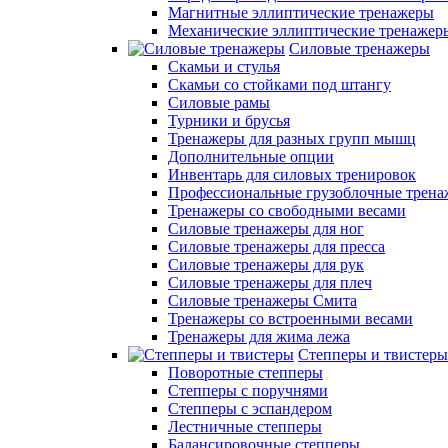
Магнитные эллиптические тренажеры
Механические эллиптические тренажер
Силовые тренажеры
Скамьи и стулья
Скамьи со стойками под штангу
Силовые рамы
Турники и брусья
Тренажеры для разных групп мышц
Дополнительные опции
Инвентарь для силовых тренировок
Профессиональные грузоблочные трен
Тренажеры со свободными весами
Силовые тренажеры для ног
Силовые тренажеры для пресса
Силовые тренажеры для рук
Силовые тренажеры для плеч
Силовые тренажеры Смита
Тренажеры со встроенными весами
Тренажеры для жима лежа
Степперы и твистеры
Поворотные степперы
Степперы с поручнями
Степперы с эспандером
Лестничные степперы
Балансировочные степперы