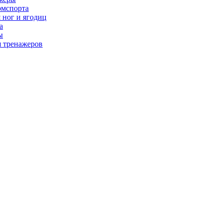
рмспорта
 ног и ягодиц
а
ы
я тренажеров