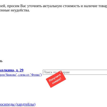
ией, просим Вас уточнять актуальную стоимость и наличие това
енные неудобства.
зь
колкина, д. 29
реи Чижова", слева от "Фенко")
лосипеды (хардтейлы)