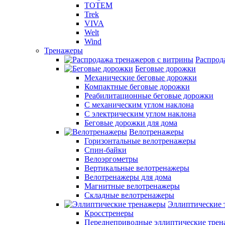
TOTEM
Trek
VIVA
Welt
Wind
Тренажеры
Распрод
Беговые дорожки
Механические беговые дорожки
Компактные беговые дорожки
Реабилитационные беговые дорожки
С механическим углом наклона
С электрическим углом наклона
Беговые дорожки для дома
Велотренажеры
Горизонтальные велотренажеры
Спин-байки
Велоэргометры
Вертикальные велотренажеры
Велотренажеры для дома
Магнитные велотренажеры
Складные велотренажеры
Эллиптические 
Кросстренеры
Переднеприводные эллиптические тре