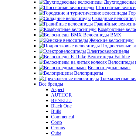
Двухподвесные
Шоссейные велос
Гор
Складные велосипе
Гравийные велосип
Комфортные вело
Велосипеды BMX
Женские велосипеды
Подростковые в
Электровелосипеды
Велосипеды Fat bike
Велосипеды 
Велосипедные рамы
Велоприцепы
Трехколесные в
Все бренды
Aspect
AUTHOR
BENELLI
Black One
Bulls
Commencal
Corto
Cronus
Cube