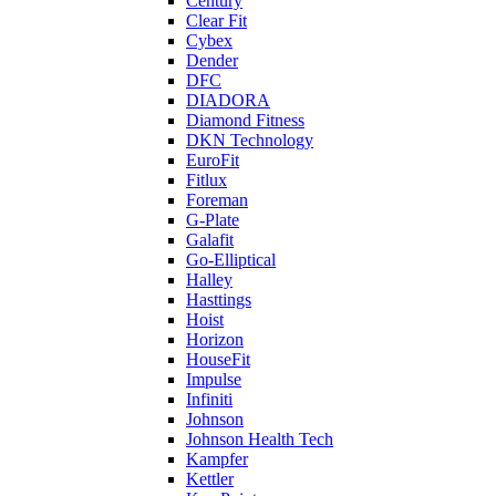
Century
Clear Fit
Cybex
Dender
DFC
DIADORA
Diamond Fitness
DKN Technology
EuroFit
Fitlux
Foreman
G-Plate
Galafit
Go-Elliptical
Halley
Hasttings
Hoist
Horizon
HouseFit
Impulse
Infiniti
Johnson
Johnson Health Tech
Kampfer
Kettler