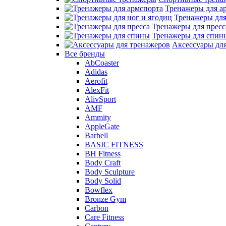
Тренажеры для а
Тренажеры для
Тренажеры для пресс
Тренажеры для спин
Аксессуары дл
Все бренды
AbCoaster
Adidas
Aerofit
AlexFit
AlivSport
AMF
Ammity
AppleGate
Barbell
BASIC FITNESS
BH Fitness
Body Craft
Body Sculpture
Body Solid
Bowflex
Bronze Gym
Carbon
Care Fitness