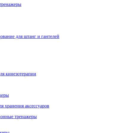
тренажеры
ование для штанг и гантелей
ля кинезотерапии
жеры
ля хранения аксессуаров
ионные тренажеры
жеры