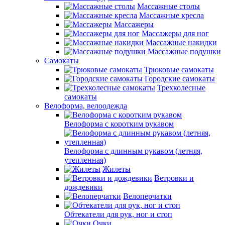
Массажные столы
Массажные кресла
Массажеры
Массажеры для ног
Массажные накидки
Массажные подушки
Самокаты
Трюковые самокаты
Городские самокаты
Трехколесные
самокаты
Велоформа, велоодежда
Велоформа с коротким рукавом
Велоформа с длинным рукавом (летняя,
утепленная)
Жилеты
Ветровки и
дождевики
Велоперчатки
Обтекатели для рук, ног и стоп
Очки