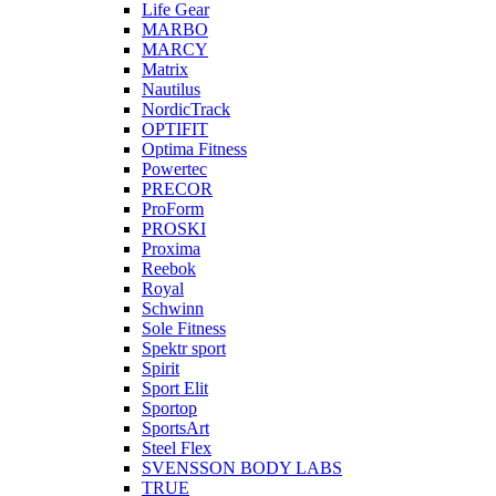
Life Gear
MARBO
MARCY
Matrix
Nautilus
NordicTrack
OPTIFIT
Optima Fitness
Powertec
PRECOR
ProForm
PROSKI
Proxima
Reebok
Royal
Schwinn
Sole Fitness
Spektr sport
Spirit
Sport Elit
Sportop
SportsArt
Steel Flex
SVENSSON BODY LABS
TRUE