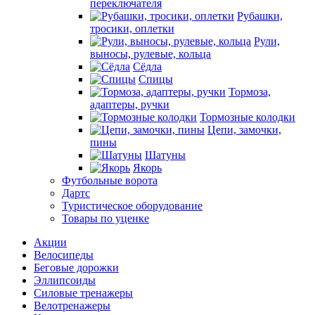
переключателя
Рубашки,
тросики, оплетки
Рули,
выносы, рулевые, кольца
Сёдла
Спицы
Тормоза,
адаптеры, ручки
Тормозные колодки
Цепи, замочки,
пины
Шатуны
Якорь
Футбольные ворота
Дартс
Туристическое оборудование
Товары по уценке
Акции
Велосипеды
Беговые дорожки
Эллипсоиды
Силовые тренажеры
Велотренажеры