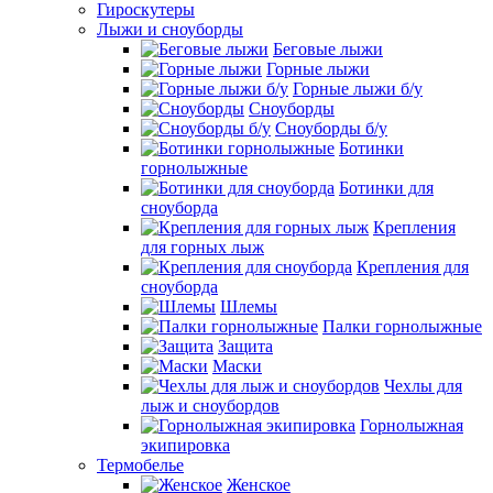
Гироскутеры
Лыжи и сноуборды
Беговые лыжи
Горные лыжи
Горные лыжи б/у
Сноуборды
Сноуборды б/у
Ботинки
горнолыжные
Ботинки для
сноуборда
Крепления
для горных лыж
Крепления для
сноуборда
Шлемы
Палки горнолыжные
Защита
Маски
Чехлы для
лыж и сноубордов
Горнолыжная
экипировка
Термобелье
Женское