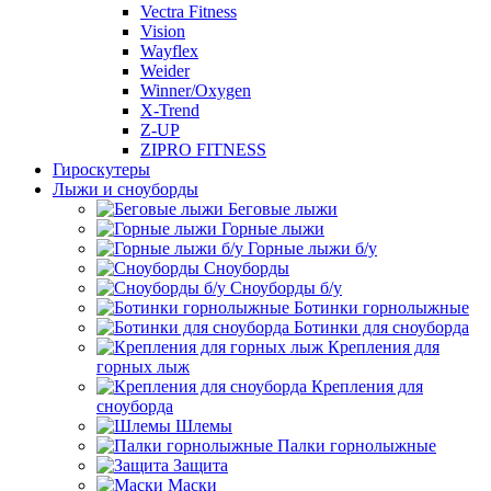
Vectra Fitness
Vision
Wayflex
Weider
Winner/Oxygen
X-Trend
Z-UP
ZIPRO FITNESS
Гироскутеры
Лыжи и сноуборды
Беговые лыжи
Горные лыжи
Горные лыжи б/у
Сноуборды
Сноуборды б/у
Ботинки горнолыжные
Ботинки для сноуборда
Крепления для
горных лыж
Крепления для
сноуборда
Шлемы
Палки горнолыжные
Защита
Маски