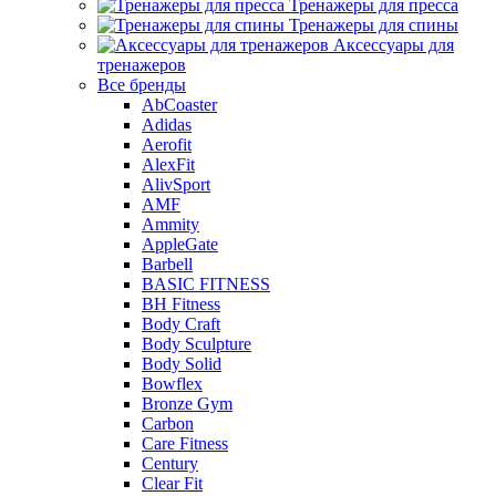
Тренажеры для пресса
Тренажеры для спины
Аксессуары для
тренажеров
Все бренды
AbCoaster
Adidas
Aerofit
AlexFit
AlivSport
AMF
Ammity
AppleGate
Barbell
BASIC FITNESS
BH Fitness
Body Craft
Body Sculpture
Body Solid
Bowflex
Bronze Gym
Carbon
Care Fitness
Century
Clear Fit