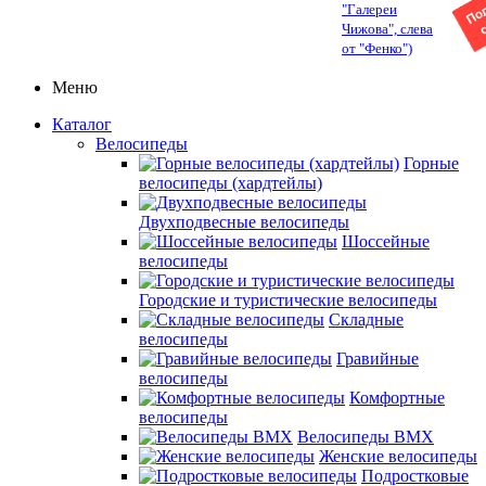
"Галереи
Чижова", слева
от "Фенко")
Меню
Каталог
Велосипеды
Горные
велосипеды (хардтейлы)
Двухподвесные велосипеды
Шоссейные
велосипеды
Городские и туристические велосипеды
Складные
велосипеды
Гравийные
велосипеды
Комфортные
велосипеды
Велосипеды BMX
Женские велосипеды
Подростковые