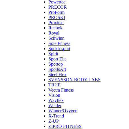
Powertec
PRECOR
ProForm
PROSKI
Proxima
Reebok
Royal
Schwinn
Sole Fitness
Spektr sport
Spirit
Sport Elit
Sportop
SportsArt
Steel Flex
SVENSSON BODY LABS
TRUE
Vectra Fitness
Vision
Wayflex
Weider
Winner/Oxygen
X-Trend
Z-UP
ZIPRO FITNESS