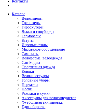
Контакты
Каталог
Велосипеды
Тренажеры
Гироскутеры
Лыжи и сноуборды
Термобелье
Батуты
Игровые столы
Массажное оборудование
Самокаты
Велоформа, велоодежда
Сап Борды
Спортивная одежда
Коньки
Велоаксессуары
Головные уборы
Перчатки
Носки
Рюкзаки и сумки
Аксессуары для велосипедистов
Футбольная экипировка
Единоборства