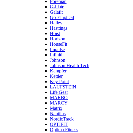
Foreman
G-Plate
Galafit
Go-Elliptical
Halley
Hasttings
Hoist
Horizon
HouseFit
Impulse
Infiniti
Johnson
Johnson Health Tech
Kampfer
Kettler
Key Point
LAUFSTEIN
Life Gear
MARBO
MARCY
Matrix
Nautilus
NordicTrack
OPTIFIT
Optima Fitness