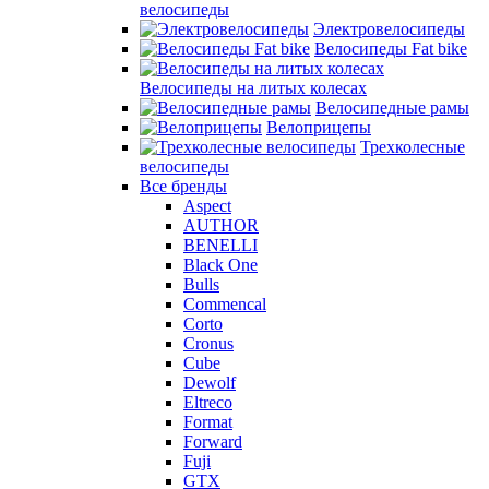
велосипеды
Электровелосипеды
Велосипеды Fat bike
Велосипеды на литых колесах
Велосипедные рамы
Велоприцепы
Трехколесные
велосипеды
Все бренды
Aspect
AUTHOR
BENELLI
Black One
Bulls
Commencal
Corto
Cronus
Cube
Dewolf
Eltreco
Format
Forward
Fuji
GTX