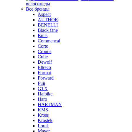
велосипеды
Все бренды
Aspect
AUTHOR
BENELLI
Black One
Bulls
Commencal
Corto
Cronus
Cube
Dewolf
Eltreco
Format
Forward
Fuji
GTX
Haibike
Haro
HARTMAN
KMS
Kross
Krostek
Lorak
Mayer