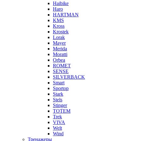
Haibike
Haro
HARTMAN
KMS
Kross
Krostek
Lorak
Mayer
Merida
Moratti
Orbea
ROMET
SENSE
SILVERBACK
Smart
Sportop
Stark
Stels
Stinger
TOTEM
Trek
VIVA
Welt
Wind
Тренажеры