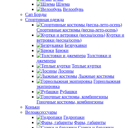
Шлема
Велообувь
Сап Борды
Спортивная одежда
Спортивные костюмы (весна-лето-осень)
Куртки и
ветровки (весна/осень)
Безрукавки
Брюки
Толстовки и
джемпера
Теплые куртки
Лосины
Лыжные костюмы
Горнолыжная
экипировка
Рубашки
Гоночные костюмы, комбинезоны
Коньки
Велоаксессуары
Гидропаки
Фары, габариты
Сумки и бардачки