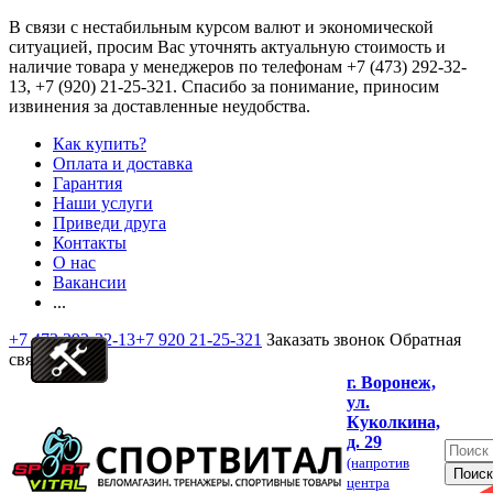
В связи с нестабильным курсом валют и экономической
ситуацией, просим Вас уточнять актуальную стоимость и
наличие товара у менеджеров по телефонам
+7 (473) 292-32-
13, +7 (920) 21-25-321
. Спасибо за понимание, приносим
извинения за доставленные неудобства.
Как купить?
Оплата и доставка
Гарантия
Наши услуги
Приведи друга
Контакты
О нас
Вакансии
...
+7 473 292-32-13
+7 920 21-25-321
Заказать звонок
Обратная
связь
г. Воронеж,
ул.
Куколкина,
д. 29
(напротив
центра