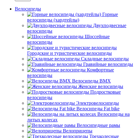
Велосипеды
Горные
велосипеды (хардтейлы)
Двухподвесные
велосипеды
Шоссейные
велосипеды
Городские и туристические велосипеды
Складные велосипеды
Гравийные велосипеды
Комфортные
велосипеды
Велосипеды BMX
Женские велосипеды
Подростковые
велосипеды
Электровелосипеды
Велосипеды Fat bike
Велосипеды на
литых колесах
Велосипедные рамы
Велоприцепы
Трехколесные