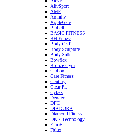
AlexFit
AlivSport
AMF
Ammity
AppleGate
Barbell
BASIC FITNESS
BH Fitness
Body Craft
Body Sculpture
Body Solid
Bowflex
Bronze Gym
Carbon
Care Fitness
Century
Clear Fit
Cybex
Dender
DFC
DIADORA
Diamond Fitness
DKN Technology
EuroFit
Fitlux