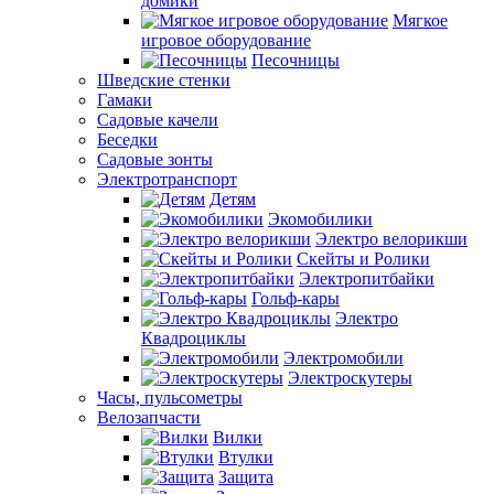
домики
Мягкое
игровое оборудование
Песочницы
Шведские стенки
Гамаки
Садовые качели
Беседки
Садовые зонты
Электротранспорт
Детям
Экомобилики
Электро велорикши
Скейты и Ролики
Электропитбайки
Гольф-кары
Электро
Квадроциклы
Электромобили
Электроскутеры
Часы, пульсометры
Велозапчасти
Вилки
Втулки
Защита