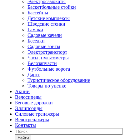
Электросамокаты
Баскетбольные стойки
Бассейны
Детские комплексы
Шведские стенки
Гамаки
Садовые качели
Беседки
Садовые зонты
Электротранспорт
Часы, пульсометры
Велозапчасти
Футбольные ворота
Дартс
Туристическое оборудование
Товары по уценке
Акции
Велосипеды
Беговые дорожки
Эллипсоиды
Силовые тренажеры
Велотренажеры
Контакты
Найти