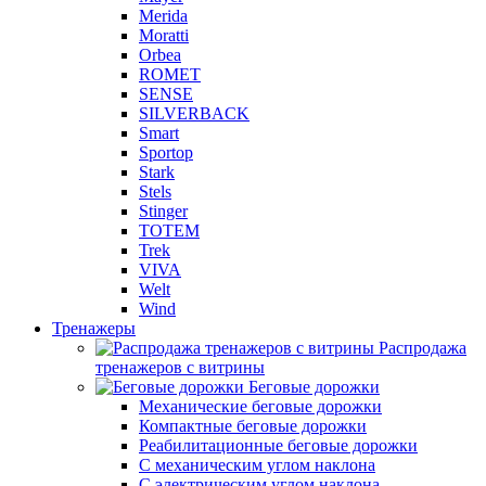
Merida
Moratti
Orbea
ROMET
SENSE
SILVERBACK
Smart
Sportop
Stark
Stels
Stinger
TOTEM
Trek
VIVA
Welt
Wind
Тренажеры
Распродажа
тренажеров с витрины
Беговые дорожки
Механические беговые дорожки
Компактные беговые дорожки
Реабилитационные беговые дорожки
С механическим углом наклона
С электрическим углом наклона