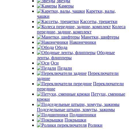
Звезды
Камеры
Каретки, валы,
чашки
Кассеты, трещетки
Колеса
передние, задние, комплект
Манетки, шифтеры
Наконечники
Обода
Ободные
ленты, флипперы
Оси
Педали
Переключатели
задние
Переключатели
передние
Петухи, сменные
крюки
Подседельные штыри, хомуты, зажимы
Подшипники
Покрышки
Ролики