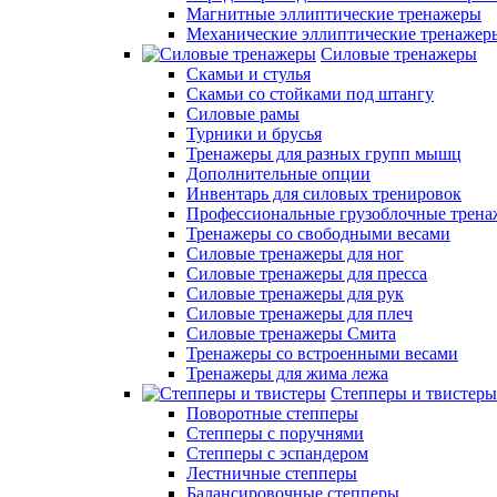
Магнитные эллиптические тренажеры
Механические эллиптические тренажер
Силовые тренажеры
Скамьи и стулья
Скамьи со стойками под штангу
Силовые рамы
Турники и брусья
Тренажеры для разных групп мышц
Дополнительные опции
Инвентарь для силовых тренировок
Профессиональные грузоблочные трен
Тренажеры со свободными весами
Силовые тренажеры для ног
Силовые тренажеры для пресса
Силовые тренажеры для рук
Силовые тренажеры для плеч
Силовые тренажеры Смита
Тренажеры со встроенными весами
Тренажеры для жима лежа
Степперы и твистеры
Поворотные степперы
Степперы с поручнями
Степперы с эспандером
Лестничные степперы
Балансировочные степперы