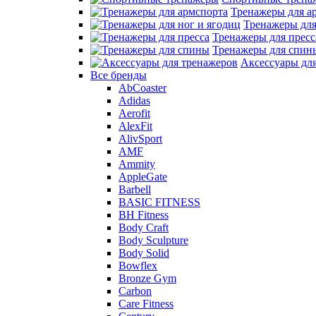
Тренажеры для а
Тренажеры для
Тренажеры для пресс
Тренажеры для спин
Аксессуары дл
Все бренды
AbCoaster
Adidas
Aerofit
AlexFit
AlivSport
AMF
Ammity
AppleGate
Barbell
BASIC FITNESS
BH Fitness
Body Craft
Body Sculpture
Body Solid
Bowflex
Bronze Gym
Carbon
Care Fitness