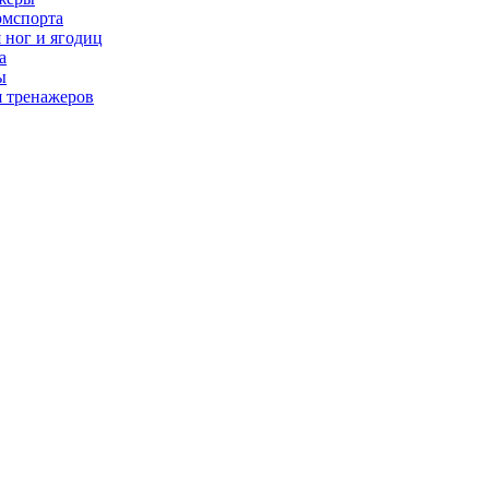
рмспорта
 ног и ягодиц
а
ы
я тренажеров