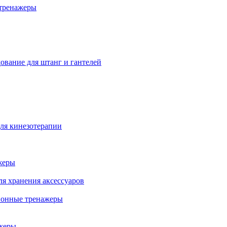
тренажеры
ование для штанг и гантелей
ля кинезотерапии
жеры
ля хранения аксессуаров
ионные тренажеры
жеры