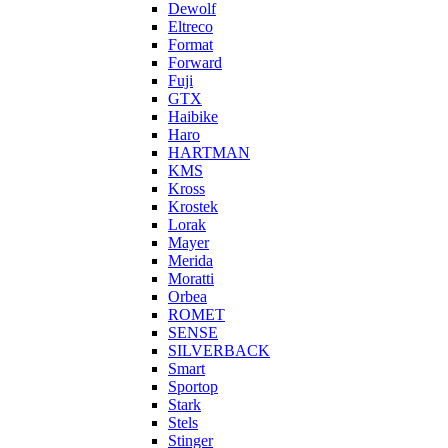
Dewolf
Eltreco
Format
Forward
Fuji
GTX
Haibike
Haro
HARTMAN
KMS
Kross
Krostek
Lorak
Mayer
Merida
Moratti
Orbea
ROMET
SENSE
SILVERBACK
Smart
Sportop
Stark
Stels
Stinger