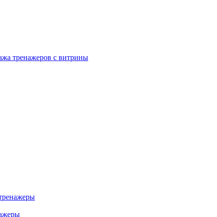
ажа тренажеров с витрины
тренажеры
нажеры