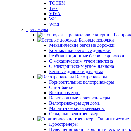
TOTEM
Trek
VIVA
Welt
Wind
Тренажеры
Распрод
Беговые дорожки
Механические беговые дорожки
Компактные беговые дорожки
Реабилитационные беговые дорожки
С механическим углом наклона
С электрическим углом наклона
Беговые дорожки для дома
Велотренажеры
Горизонтальные велотренажеры
Спин-байки
Велоэргометры
Вертикальные велотренажеры
Велотренажеры для дома
Магнитные велотренажеры
Складные велотренажеры
Эллиптические 
Кросстренеры
Переднеприводные эллиптические тре