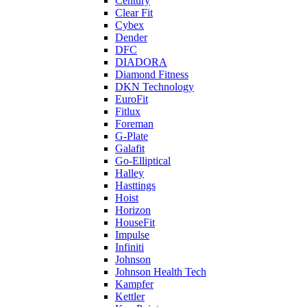
Century
Clear Fit
Cybex
Dender
DFC
DIADORA
Diamond Fitness
DKN Technology
EuroFit
Fitlux
Foreman
G-Plate
Galafit
Go-Elliptical
Halley
Hasttings
Hoist
Horizon
HouseFit
Impulse
Infiniti
Johnson
Johnson Health Tech
Kampfer
Kettler