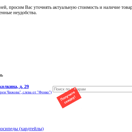
ией, просим Вас уточнять актуальную стоимость и наличие това
енные неудобства.
зь
колкина, д. 29
реи Чижова", слева от "Фенко")
лосипеды (хардтейлы)