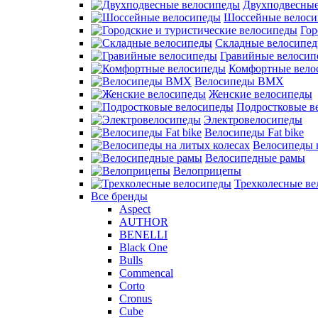
Двухподвесные
Шоссейные велос
Гор
Складные велосипе
Гравийные велосип
Комфортные вело
Велосипеды BMX
Женские велосипеды
Подростковые в
Электровелосипеды
Велосипеды Fat bike
Велосипеды 
Велосипедные рамы
Велоприцепы
Трехколесные в
Все бренды
Aspect
AUTHOR
BENELLI
Black One
Bulls
Commencal
Corto
Cronus
Cube