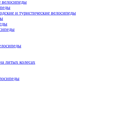
 велосипеды
ипеды
одские и туристические велосипеды
ды
еды
сипеды
елосипеды
на литых колесах
елосипеды