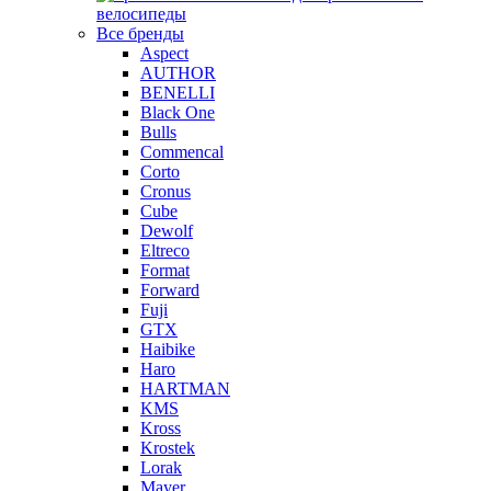
велосипеды
Все бренды
Aspect
AUTHOR
BENELLI
Black One
Bulls
Commencal
Corto
Cronus
Cube
Dewolf
Eltreco
Format
Forward
Fuji
GTX
Haibike
Haro
HARTMAN
KMS
Kross
Krostek
Lorak
Mayer