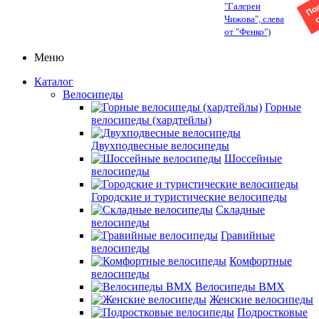
"Галереи
Чижова", слева
от "Фенко")
Меню
Каталог
Велосипеды
Горные
велосипеды (хардтейлы)
Двухподвесные велосипеды
Шоссейные
велосипеды
Городские и туристические велосипеды
Складные
велосипеды
Гравийные
велосипеды
Комфортные
велосипеды
Велосипеды BMX
Женские велосипеды
Подростковые