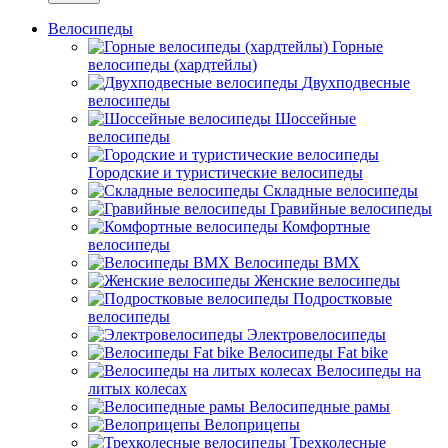
Велосипеды
Горные
велосипеды (хардтейлы)
Двухподвесные
велосипеды
Шоссейные
велосипеды
Городские и туристические велосипеды
Складные велосипеды
Гравийные велосипеды
Комфортные
велосипеды
Велосипеды BMX
Женские велосипеды
Подростковые
велосипеды
Электровелосипеды
Велосипеды Fat bike
Велосипеды на
литых колесах
Велосипедные рамы
Велоприцепы
Трехколесные