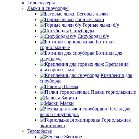
Гироскутеры
Лыжи и сноуборды
Беговые лыжи
Горные лыжи
Горные лыжи б/у
Сноуборды
Сноуборды б/у
Ботинки
горнолыжные
Ботинки для
сноуборда
Крепления
для горных лыж
Крепления для
сноуборда
Шлемы
Палки горнолыжные
Защита
Маски
Чехлы для
лыж и сноубордов
Горнолыжная
экипировка
Термобелье
Женское