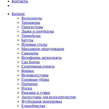
Контакты
Каталог
Велосипеды
Тренажеры
Гироскутеры
Лыжи и сноуборды
Термобелье
Батуты
Игровые столы
Массажное оборудование
Самокаты
Велоформа, велоодежда
Сап Борды
Спортивная одежда
Коньки
Велоаксессуары
Головные уборы
Перчатки
Носки
Рюкзаки и сумки
Аксессуары для велосипедистов
Футбольная экипировка
Единоборства