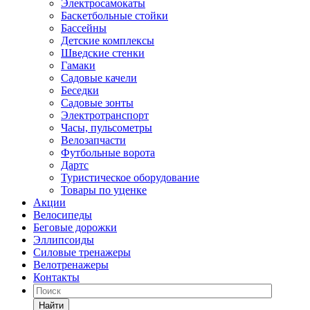
Электросамокаты
Баскетбольные стойки
Бассейны
Детские комплексы
Шведские стенки
Гамаки
Садовые качели
Беседки
Садовые зонты
Электротранспорт
Часы, пульсометры
Велозапчасти
Футбольные ворота
Дартс
Туристическое оборудование
Товары по уценке
Акции
Велосипеды
Беговые дорожки
Эллипсоиды
Силовые тренажеры
Велотренажеры
Контакты
Найти