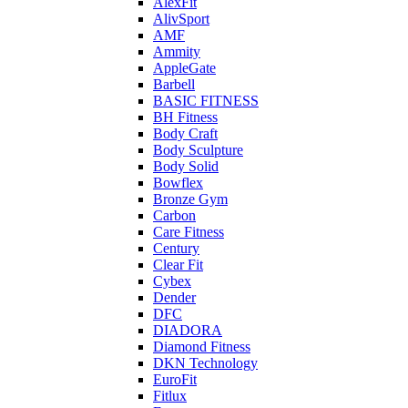
AlexFit
AlivSport
AMF
Ammity
AppleGate
Barbell
BASIC FITNESS
BH Fitness
Body Craft
Body Sculpture
Body Solid
Bowflex
Bronze Gym
Carbon
Care Fitness
Century
Clear Fit
Cybex
Dender
DFC
DIADORA
Diamond Fitness
DKN Technology
EuroFit
Fitlux