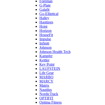
Foreman
G-Plate
Galafit
Go-Elliptical
Halley
Hasttings
Hoist
Horizon
HouseFit
Impulse
Infiniti
Johnson
Johnson Health Tech
Kampfer
Kettler
Key Point
LAUFSTEIN
Life Gear
MARBO
MARCY
Matrix
Nautilus
NordicTrack
OPTIFIT
Optima Fitness