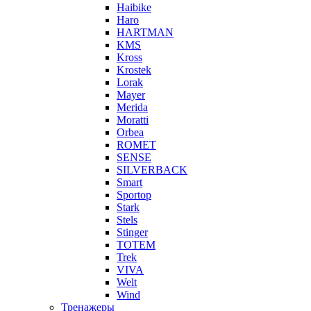
Haibike
Haro
HARTMAN
KMS
Kross
Krostek
Lorak
Mayer
Merida
Moratti
Orbea
ROMET
SENSE
SILVERBACK
Smart
Sportop
Stark
Stels
Stinger
TOTEM
Trek
VIVA
Welt
Wind
Тренажеры