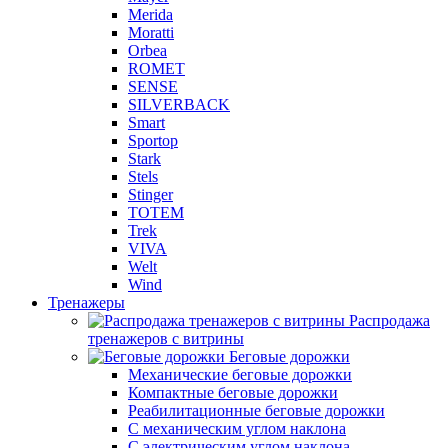
Merida
Moratti
Orbea
ROMET
SENSE
SILVERBACK
Smart
Sportop
Stark
Stels
Stinger
TOTEM
Trek
VIVA
Welt
Wind
Тренажеры
Распродажа
тренажеров с витрины
Беговые дорожки
Механические беговые дорожки
Компактные беговые дорожки
Реабилитационные беговые дорожки
С механическим углом наклона
С электрическим углом наклона