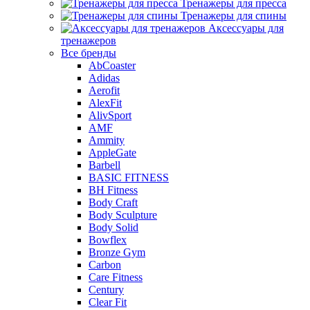
Тренажеры для пресса
Тренажеры для спины
Аксессуары для
тренажеров
Все бренды
AbCoaster
Adidas
Aerofit
AlexFit
AlivSport
AMF
Ammity
AppleGate
Barbell
BASIC FITNESS
BH Fitness
Body Craft
Body Sculpture
Body Solid
Bowflex
Bronze Gym
Carbon
Care Fitness
Century
Clear Fit