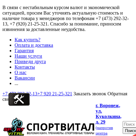
В связи с нестабильным курсом валют и экономической
ситуацией, просим Вас уточнять актуальную стоимость и
наличие товара у менеджеров по телефонам
+7 (473) 292-32-
13, +7 (920) 21-25-321
. Спасибо за понимание, приносим
извинения за доставленные неудобства.
Как купить?
Оплата и доставка
Гарантия
Наши услуги
Приведи друга
Контакты
О нас
Вакансии
...
+7 473 292-32-13
+7 920 21-25-321
Заказать звонок
Обратная
связь
г. Воронеж,
ул.
Куколкина,
д. 29
(напротив
центра