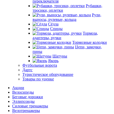
переключателя
Рубашки,
тросики, оплетки
Рули,
выносы, рулевые, кольца
Сёдла
Спицы
Тормоза,
адаптеры, ручки
Тормозные колодки
Цепи, замочки,
пины
Шатуны
Якорь
Футбольные ворота
Дартс
Туристическое оборудование
Товары по уценке
Акции
Велосипеды
Беговые дорожки
Эллипсоиды
Силовые тренажеры
Велотренажеры