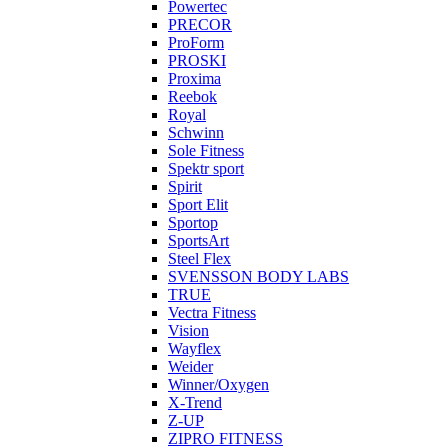
Powertec
PRECOR
ProForm
PROSKI
Proxima
Reebok
Royal
Schwinn
Sole Fitness
Spektr sport
Spirit
Sport Elit
Sportop
SportsArt
Steel Flex
SVENSSON BODY LABS
TRUE
Vectra Fitness
Vision
Wayflex
Weider
Winner/Oxygen
X-Trend
Z-UP
ZIPRO FITNESS