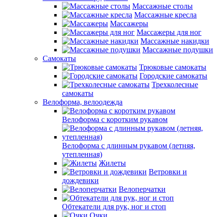
Массажные столы
Массажные кресла
Массажеры
Массажеры для ног
Массажные накидки
Массажные подушки
Самокаты
Трюковые самокаты
Городские самокаты
Трехколесные
самокаты
Велоформа, велоодежда
Велоформа с коротким рукавом
Велоформа с длинным рукавом (летняя,
утепленная)
Жилеты
Ветровки и
дождевики
Велоперчатки
Обтекатели для рук, ног и стоп
Очки