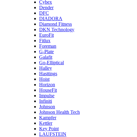
Cybex
Dender
DFC
DIADORA
Diamond Fitness
DKN Technology
EuroFit
Fitlux
Foreman
G-Plate
Galafit
Go-Elliptical
Halley
Hasttings
Hoist
Horizon
HouseFit
Impulse
Infiniti
Johnson
Johnson Health Tech
Kampfer
Kettler
Key Point
LAUFSTEIN