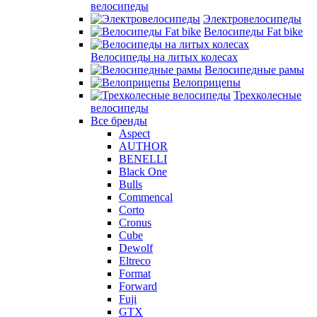
велосипеды
Электровелосипеды
Велосипеды Fat bike
Велосипеды на литых колесах
Велосипедные рамы
Велоприцепы
Трехколесные
велосипеды
Все бренды
Aspect
AUTHOR
BENELLI
Black One
Bulls
Commencal
Corto
Cronus
Cube
Dewolf
Eltreco
Format
Forward
Fuji
GTX