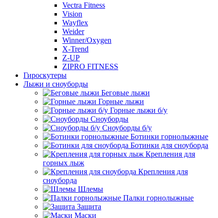
Vectra Fitness
Vision
Wayflex
Weider
Winner/Oxygen
X-Trend
Z-UP
ZIPRO FITNESS
Гироскутеры
Лыжи и сноуборды
Беговые лыжи
Горные лыжи
Горные лыжи б/у
Сноуборды
Сноуборды б/у
Ботинки горнолыжные
Ботинки для сноуборда
Крепления для
горных лыж
Крепления для
сноуборда
Шлемы
Палки горнолыжные
Защита
Маски