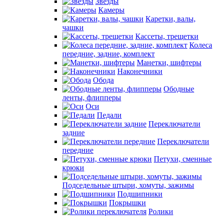
Звезды
Камеры
Каретки, валы,
чашки
Кассеты, трещетки
Колеса
передние, задние, комплект
Манетки, шифтеры
Наконечники
Обода
Ободные
ленты, флипперы
Оси
Педали
Переключатели
задние
Переключатели
передние
Петухи, сменные
крюки
Подседельные штыри, хомуты, зажимы
Подшипники
Покрышки
Ролики