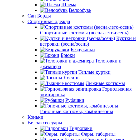
Шлема
Велообувь
Сап Борды
Спортивная одежда
Спортивные костюмы (весна-лето-осень)
Куртки и
ветровки (весна/осень)
Безрукавки
Брюки
Толстовки и
джемпера
Теплые куртки
Лосины
Лыжные костюмы
Горнолыжная
экипировка
Рубашки
Гоночные костюмы, комбинезоны
Коньки
Велоаксессуары
Гидропаки
Фары, габариты
Сумки и бардачки