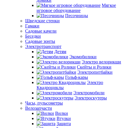
домики
Мягкое
игровое оборудование
Песочницы
Шведские стенки
Гамаки
Садовые качели
Беседки
Садовые зонты
Электротранспорт
Детям
Экомобилики
Электро велорикши
Скейты и Ролики
Электропитбайки
Гольф-кары
Электро
Квадроциклы
Электромобили
Электроскутеры
Часы, пульсометры
Велозапчасти
Вилки
Втулки
Защита