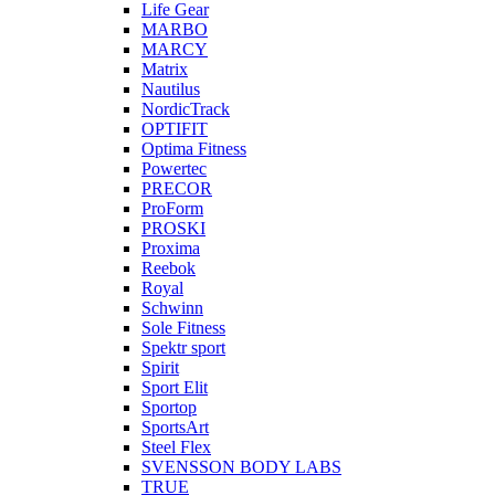
Life Gear
MARBO
MARCY
Matrix
Nautilus
NordicTrack
OPTIFIT
Optima Fitness
Powertec
PRECOR
ProForm
PROSKI
Proxima
Reebok
Royal
Schwinn
Sole Fitness
Spektr sport
Spirit
Sport Elit
Sportop
SportsArt
Steel Flex
SVENSSON BODY LABS
TRUE