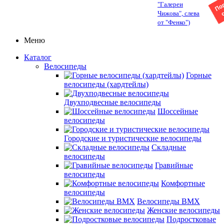
"Галереи
Чижова", слева
от "Фенко")
Меню
Каталог
Велосипеды
Горные
велосипеды (хардтейлы)
Двухподвесные велосипеды
Шоссейные
велосипеды
Городские и туристические велосипеды
Складные
велосипеды
Гравийные
велосипеды
Комфортные
велосипеды
Велосипеды BMX
Женские велосипеды
Подростковые