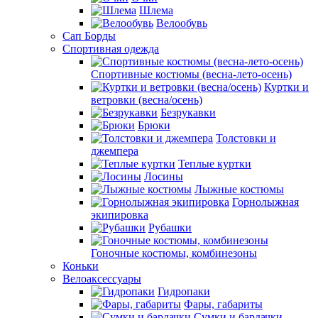
Шлема
Велообувь
Сап Борды
Спортивная одежда
Спортивные костюмы (весна-лето-осень)
Куртки и
ветровки (весна/осень)
Безрукавки
Брюки
Толстовки и
джемпера
Теплые куртки
Лосины
Лыжные костюмы
Горнолыжная
экипировка
Рубашки
Гоночные костюмы, комбинезоны
Коньки
Велоаксессуары
Гидропаки
Фары, габариты
Сумки и бардачки