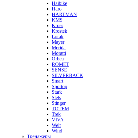
Haibike
Haro
HARTMAN
KMS
Kross
Krostek
Lorak
Mayer
Merida
Moratti
Orbea
ROMET
SENSE
SILVERBACK
Smart
Sportop
Stark
Stels
Stinger
TOTEM
Trek
VIVA
Welt
Wind
Тренажеры