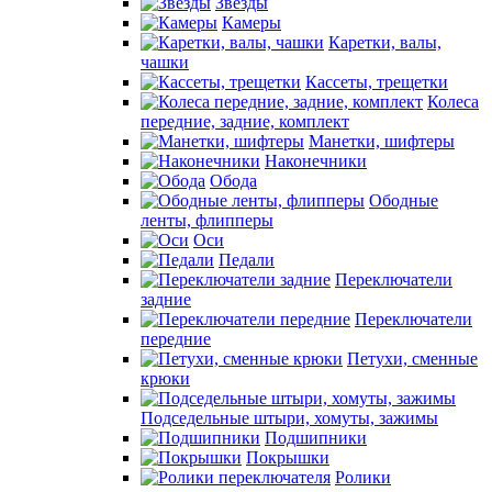
Звезды
Камеры
Каретки, валы,
чашки
Кассеты, трещетки
Колеса
передние, задние, комплект
Манетки, шифтеры
Наконечники
Обода
Ободные
ленты, флипперы
Оси
Педали
Переключатели
задние
Переключатели
передние
Петухи, сменные
крюки
Подседельные штыри, хомуты, зажимы
Подшипники
Покрышки
Ролики