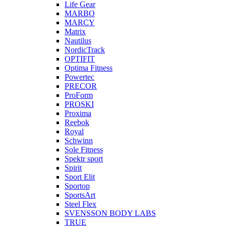
Life Gear
MARBO
MARCY
Matrix
Nautilus
NordicTrack
OPTIFIT
Optima Fitness
Powertec
PRECOR
ProForm
PROSKI
Proxima
Reebok
Royal
Schwinn
Sole Fitness
Spektr sport
Spirit
Sport Elit
Sportop
SportsArt
Steel Flex
SVENSSON BODY LABS
TRUE