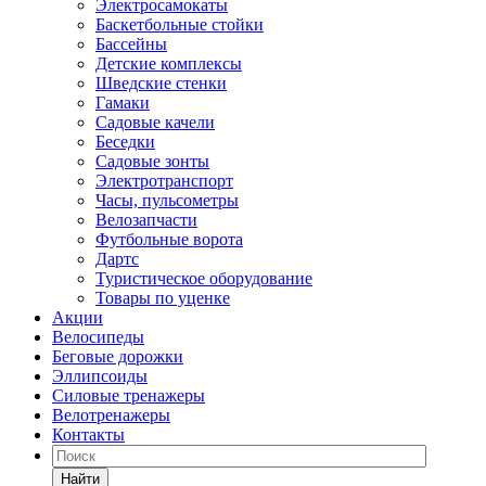
Электросамокаты
Баскетбольные стойки
Бассейны
Детские комплексы
Шведские стенки
Гамаки
Садовые качели
Беседки
Садовые зонты
Электротранспорт
Часы, пульсометры
Велозапчасти
Футбольные ворота
Дартс
Туристическое оборудование
Товары по уценке
Акции
Велосипеды
Беговые дорожки
Эллипсоиды
Силовые тренажеры
Велотренажеры
Контакты
Найти