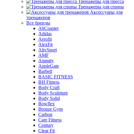
Тренажеры для пресса
Тренажеры для спины
Аксессуары для
тренажеров
Все бренды
AbCoaster
Adidas
Aerofit
AlexFit
AlivSport
AMF
Ammity
AppleGate
Barbell
BASIC FITNESS
BH Fitness
Body Craft
Body Sculpture
Body Solid
Bowflex
Bronze Gym
Carbon
Care Fitness
Century
Clear Fit