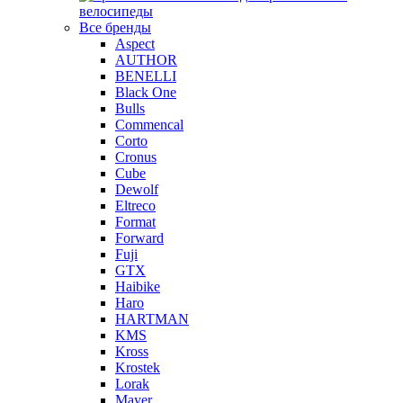
велосипеды
Все бренды
Aspect
AUTHOR
BENELLI
Black One
Bulls
Commencal
Corto
Cronus
Cube
Dewolf
Eltreco
Format
Forward
Fuji
GTX
Haibike
Haro
HARTMAN
KMS
Kross
Krostek
Lorak
Mayer