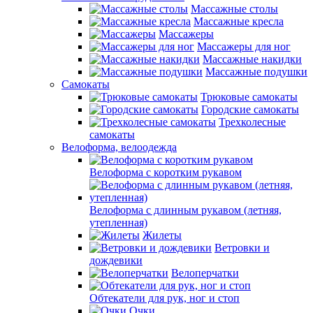
Массажные столы
Массажные кресла
Массажеры
Массажеры для ног
Массажные накидки
Массажные подушки
Самокаты
Трюковые самокаты
Городские самокаты
Трехколесные
самокаты
Велоформа, велоодежда
Велоформа с коротким рукавом
Велоформа с длинным рукавом (летняя,
утепленная)
Жилеты
Ветровки и
дождевики
Велоперчатки
Обтекатели для рук, ног и стоп
Очки