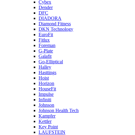
Cybex
Dender
DFC
DIADORA
Diamond Fitness
DKN Technology
EuroFit
Fitlux
Foreman
G-Plate
Galafit
Go-Elliptical
Halley
Hasttings
Hoist
Horizon
HouseFit
Impulse
Infiniti
Johnson
Johnson Health Tech
Kampfer
Kettler
Key Point
LAUFSTEIN