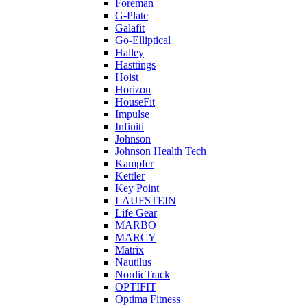
Foreman
G-Plate
Galafit
Go-Elliptical
Halley
Hasttings
Hoist
Horizon
HouseFit
Impulse
Infiniti
Johnson
Johnson Health Tech
Kampfer
Kettler
Key Point
LAUFSTEIN
Life Gear
MARBO
MARCY
Matrix
Nautilus
NordicTrack
OPTIFIT
Optima Fitness