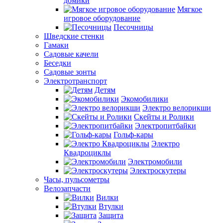
домики
Мягкое
игровое оборудование
Песочницы
Шведские стенки
Гамаки
Садовые качели
Беседки
Садовые зонты
Электротранспорт
Детям
Экомобилики
Электро велорикши
Скейты и Ролики
Электропитбайки
Гольф-кары
Электро
Квадроциклы
Электромобили
Электроскутеры
Часы, пульсометры
Велозапчасти
Вилки
Втулки
Защита