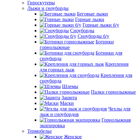
Гироскутеры
Лыжи и сноуборды
Беговые лыжи
Горные лыжи
Горные лыжи б/у
Сноуборды
Сноуборды б/у
Ботинки
горнолыжные
Ботинки для
сноуборда
Крепления
для горных лыж
Крепления для
сноуборда
Шлемы
Палки горнолыжные
Защита
Маски
Чехлы для
лыж и сноубордов
Горнолыжная
экипировка
Термобелье
Женское