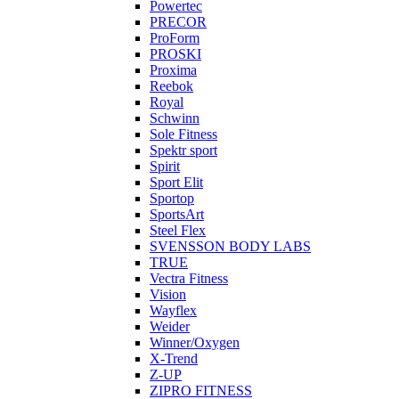
Powertec
PRECOR
ProForm
PROSKI
Proxima
Reebok
Royal
Schwinn
Sole Fitness
Spektr sport
Spirit
Sport Elit
Sportop
SportsArt
Steel Flex
SVENSSON BODY LABS
TRUE
Vectra Fitness
Vision
Wayflex
Weider
Winner/Oxygen
X-Trend
Z-UP
ZIPRO FITNESS