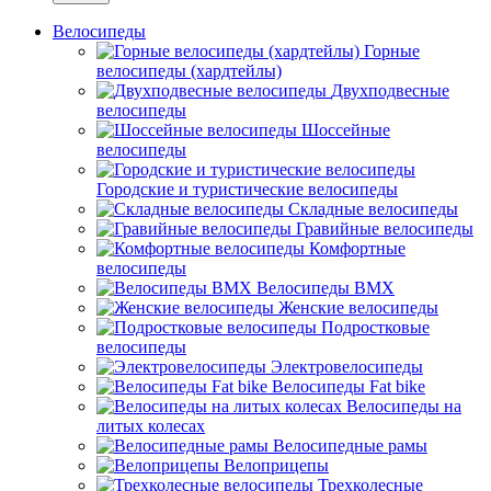
Велосипеды
Горные
велосипеды (хардтейлы)
Двухподвесные
велосипеды
Шоссейные
велосипеды
Городские и туристические велосипеды
Складные велосипеды
Гравийные велосипеды
Комфортные
велосипеды
Велосипеды BMX
Женские велосипеды
Подростковые
велосипеды
Электровелосипеды
Велосипеды Fat bike
Велосипеды на
литых колесах
Велосипедные рамы
Велоприцепы
Трехколесные