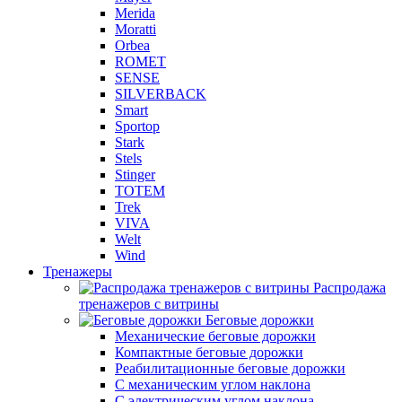
Merida
Moratti
Orbea
ROMET
SENSE
SILVERBACK
Smart
Sportop
Stark
Stels
Stinger
TOTEM
Trek
VIVA
Welt
Wind
Тренажеры
Распродажа
тренажеров с витрины
Беговые дорожки
Механические беговые дорожки
Компактные беговые дорожки
Реабилитационные беговые дорожки
С механическим углом наклона
С электрическим углом наклона