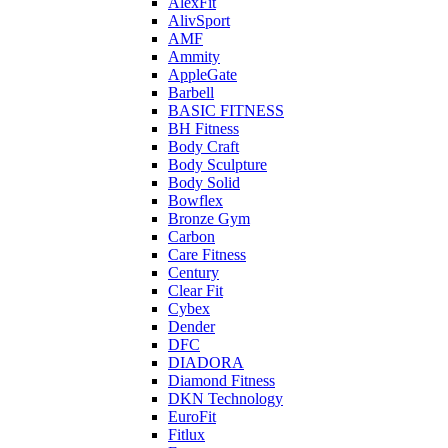
AlexFit
AlivSport
AMF
Ammity
AppleGate
Barbell
BASIC FITNESS
BH Fitness
Body Craft
Body Sculpture
Body Solid
Bowflex
Bronze Gym
Carbon
Care Fitness
Century
Clear Fit
Cybex
Dender
DFC
DIADORA
Diamond Fitness
DKN Technology
EuroFit
Fitlux