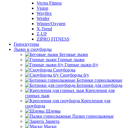
Vectra Fitness
Vision
Wayflex
Weider
Winner/Oxygen
X-Trend
Z-UP
ZIPRO FITNESS
Гироскутеры
Лыжи и сноуборды
Беговые лыжи
Горные лыжи
Горные лыжи б/у
Сноуборды
Сноуборды б/у
Ботинки горнолыжные
Ботинки для сноуборда
Крепления для
горных лыж
Крепления для
сноуборда
Шлемы
Палки горнолыжные
Защита
Маски