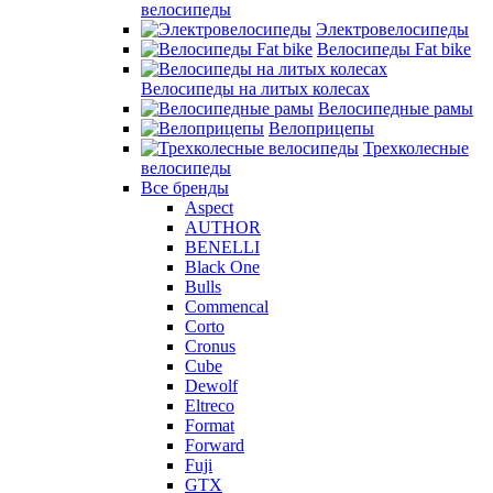
велосипеды
Электровелосипеды
Велосипеды Fat bike
Велосипеды на литых колесах
Велосипедные рамы
Велоприцепы
Трехколесные
велосипеды
Все бренды
Aspect
AUTHOR
BENELLI
Black One
Bulls
Commencal
Corto
Cronus
Cube
Dewolf
Eltreco
Format
Forward
Fuji
GTX