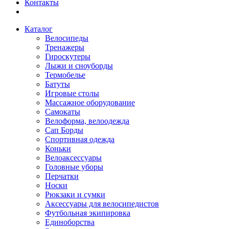
Контакты
Каталог
Велосипеды
Тренажеры
Гироскутеры
Лыжи и сноуборды
Термобелье
Батуты
Игровые столы
Массажное оборудование
Самокаты
Велоформа, велоодежда
Сап Борды
Спортивная одежда
Коньки
Велоаксессуары
Головные уборы
Перчатки
Носки
Рюкзаки и сумки
Аксессуары для велосипедистов
Футбольная экипировка
Единоборства