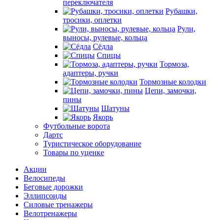
переключателя
Рубашки,
тросики, оплетки
Рули,
выносы, рулевые, кольца
Сёдла
Спицы
Тормоза,
адаптеры, ручки
Тормозные колодки
Цепи, замочки,
пины
Шатуны
Якорь
Футбольные ворота
Дартс
Туристическое оборудование
Товары по уценке
Акции
Велосипеды
Беговые дорожки
Эллипсоиды
Силовые тренажеры
Велотренажеры