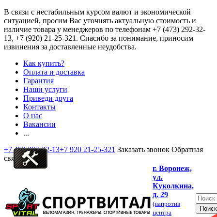
В связи с нестабильным курсом валют и экономической
ситуацией, просим Вас уточнять актуальную стоимость и
наличие товара у менеджеров по телефонам
+7 (473) 292-32-
13, +7 (920) 21-25-321
. Спасибо за понимание, приносим
извинения за доставленные неудобства.
Как купить?
Оплата и доставка
Гарантия
Наши услуги
Приведи друга
Контакты
О нас
Вакансии
...
+7 473 292-32-13
+7 920 21-25-321
Заказать звонок
Обратная
связь
г. Воронеж,
ул.
Куколкина,
д. 29
(напротив
центра