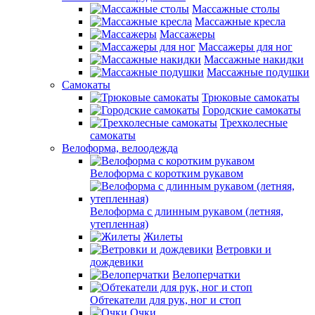
Массажные столы
Массажные кресла
Массажеры
Массажеры для ног
Массажные накидки
Массажные подушки
Самокаты
Трюковые самокаты
Городские самокаты
Трехколесные
самокаты
Велоформа, велоодежда
Велоформа с коротким рукавом
Велоформа с длинным рукавом (летняя,
утепленная)
Жилеты
Ветровки и
дождевики
Велоперчатки
Обтекатели для рук, ног и стоп
Очки