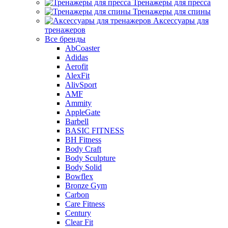
Тренажеры для пресса
Тренажеры для спины
Аксессуары для
тренажеров
Все бренды
AbCoaster
Adidas
Aerofit
AlexFit
AlivSport
AMF
Ammity
AppleGate
Barbell
BASIC FITNESS
BH Fitness
Body Craft
Body Sculpture
Body Solid
Bowflex
Bronze Gym
Carbon
Care Fitness
Century
Clear Fit