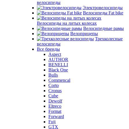
велосипеды
Электровелосипеды
Велосипеды Fat bike
Велосипеды на литых колесах
Велосипедные рамы
Велоприцепы
Трехколесные
велосипеды
Все бренды
Aspect
AUTHOR
BENELLI
Black One
Bulls
Commencal
Corto
Cronus
Cube
Dewolf
Eltreco
Format
Forward
Fuji
GTX