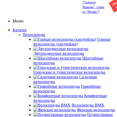
"Галереи
Чижова", слева
от "Фенко")
Меню
Каталог
Велосипеды
Горные
велосипеды (хардтейлы)
Двухподвесные велосипеды
Шоссейные
велосипеды
Городские и туристические велосипеды
Складные
велосипеды
Гравийные
велосипеды
Комфортные
велосипеды
Велосипеды BMX
Женские велосипеды
Подростковые