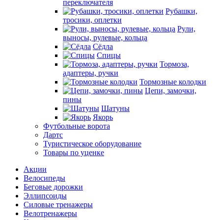
переключателя
Рубашки,
тросики, оплетки
Рули,
выносы, рулевые, кольца
Сёдла
Спицы
Тормоза,
адаптеры, ручки
Тормозные колодки
Цепи, замочки,
пины
Шатуны
Якорь
Футбольные ворота
Дартс
Туристическое оборудование
Товары по уценке
Акции
Велосипеды
Беговые дорожки
Эллипсоиды
Силовые тренажеры
Велотренажеры