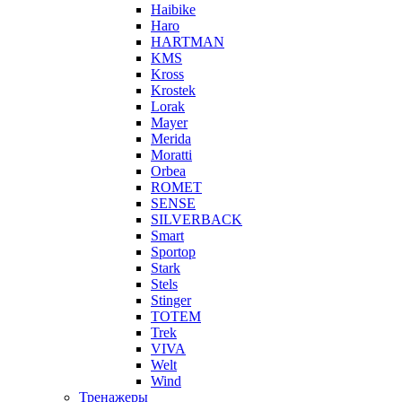
Haibike
Haro
HARTMAN
KMS
Kross
Krostek
Lorak
Mayer
Merida
Moratti
Orbea
ROMET
SENSE
SILVERBACK
Smart
Sportop
Stark
Stels
Stinger
TOTEM
Trek
VIVA
Welt
Wind
Тренажеры