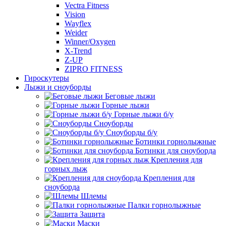
Vectra Fitness
Vision
Wayflex
Weider
Winner/Oxygen
X-Trend
Z-UP
ZIPRO FITNESS
Гироскутеры
Лыжи и сноуборды
Беговые лыжи
Горные лыжи
Горные лыжи б/у
Сноуборды
Сноуборды б/у
Ботинки горнолыжные
Ботинки для сноуборда
Крепления для
горных лыж
Крепления для
сноуборда
Шлемы
Палки горнолыжные
Защита
Маски