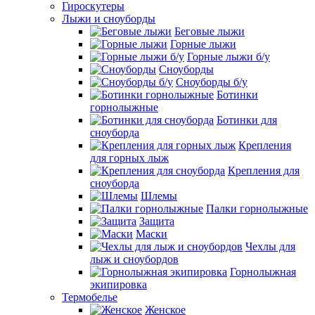
Гироскутеры
Лыжи и сноуборды
Беговые лыжи
Горные лыжи
Горные лыжи б/у
Сноуборды
Сноуборды б/у
Ботинки
горнолыжные
Ботинки для
сноуборда
Крепления
для горных лыж
Крепления для
сноуборда
Шлемы
Палки горнолыжные
Защита
Маски
Чехлы для
лыж и сноубордов
Горнолыжная
экипировка
Термобелье
Женское