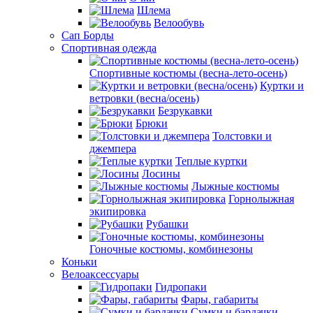
Шлема
Велообувь
Сап Борды
Спортивная одежда
Спортивные костюмы (весна-лето-осень)
Куртки и
ветровки (весна/осень)
Безрукавки
Брюки
Толстовки и
джемпера
Теплые куртки
Лосины
Лыжные костюмы
Горнолыжная
экипировка
Рубашки
Гоночные костюмы, комбинезоны
Коньки
Велоаксессуары
Гидропаки
Фары, габариты
Сумки и бардачки