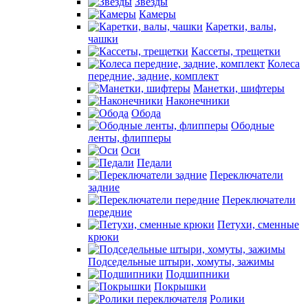
Звезды
Камеры
Каретки, валы,
чашки
Кассеты, трещетки
Колеса
передние, задние, комплект
Манетки, шифтеры
Наконечники
Обода
Ободные
ленты, флипперы
Оси
Педали
Переключатели
задние
Переключатели
передние
Петухи, сменные
крюки
Подседельные штыри, хомуты, зажимы
Подшипники
Покрышки
Ролики