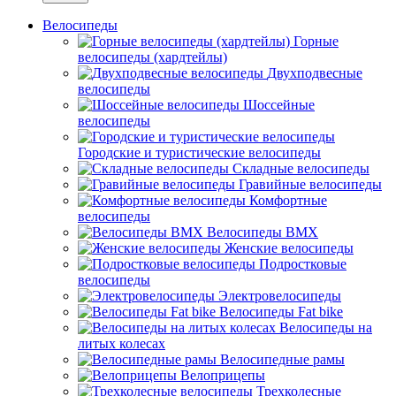
Велосипеды
Горные
велосипеды (хардтейлы)
Двухподвесные
велосипеды
Шоссейные
велосипеды
Городские и туристические велосипеды
Складные велосипеды
Гравийные велосипеды
Комфортные
велосипеды
Велосипеды BMX
Женские велосипеды
Подростковые
велосипеды
Электровелосипеды
Велосипеды Fat bike
Велосипеды на
литых колесах
Велосипедные рамы
Велоприцепы
Трехколесные