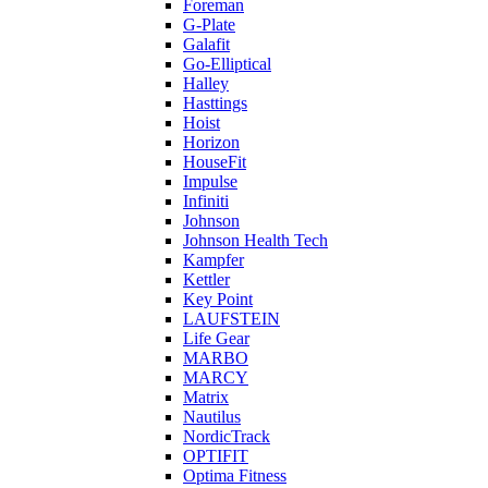
Foreman
G-Plate
Galafit
Go-Elliptical
Halley
Hasttings
Hoist
Horizon
HouseFit
Impulse
Infiniti
Johnson
Johnson Health Tech
Kampfer
Kettler
Key Point
LAUFSTEIN
Life Gear
MARBO
MARCY
Matrix
Nautilus
NordicTrack
OPTIFIT
Optima Fitness