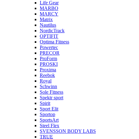
Life Gear
MARBO
MARCY
Matrix
Nautilus
NordicTrack
OPTIFIT
Optima Fitness
Powertec
PRECOR
ProForm
PROSKI
Proxima
Reebok
Royal
Schwinn
Sole Fitness
Spektr sport
Spirit
Sport Elit
Sportop
SportsArt
Steel Flex
SVENSSON BODY LABS
TRUE