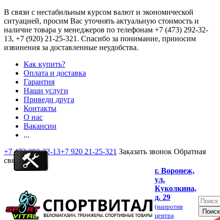
В связи с нестабильным курсом валют и экономической
ситуацией, просим Вас уточнять актуальную стоимость и
наличие товара у менеджеров по телефонам
+7 (473) 292-32-
13, +7 (920) 21-25-321
. Спасибо за понимание, приносим
извинения за доставленные неудобства.
Как купить?
Оплата и доставка
Гарантия
Наши услуги
Приведи друга
Контакты
О нас
Вакансии
...
+7 473 292-32-13
+7 920 21-25-321
Заказать звонок
Обратная
связь
г. Воронеж,
ул.
Куколкина,
д. 29
(напротив
центра