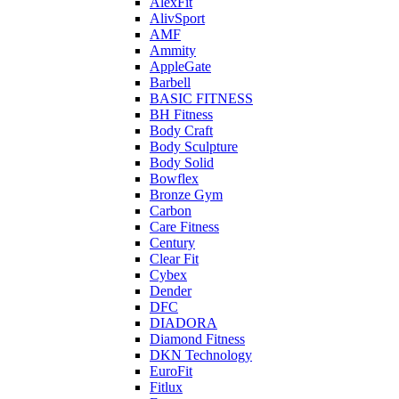
AlexFit
AlivSport
AMF
Ammity
AppleGate
Barbell
BASIC FITNESS
BH Fitness
Body Craft
Body Sculpture
Body Solid
Bowflex
Bronze Gym
Carbon
Care Fitness
Century
Clear Fit
Cybex
Dender
DFC
DIADORA
Diamond Fitness
DKN Technology
EuroFit
Fitlux