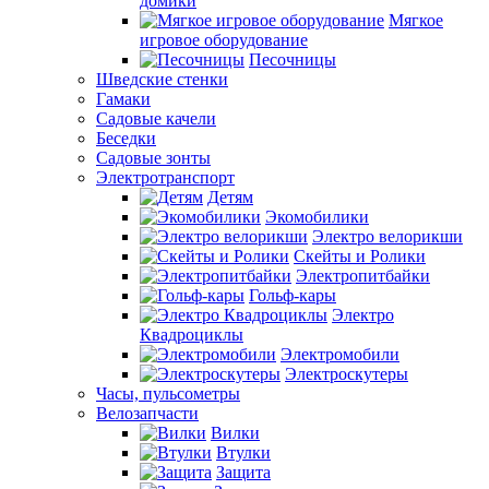
домики
Мягкое
игровое оборудование
Песочницы
Шведские стенки
Гамаки
Садовые качели
Беседки
Садовые зонты
Электротранспорт
Детям
Экомобилики
Электро велорикши
Скейты и Ролики
Электропитбайки
Гольф-кары
Электро
Квадроциклы
Электромобили
Электроскутеры
Часы, пульсометры
Велозапчасти
Вилки
Втулки
Защита