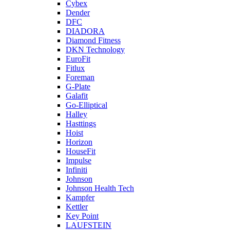
Cybex
Dender
DFC
DIADORA
Diamond Fitness
DKN Technology
EuroFit
Fitlux
Foreman
G-Plate
Galafit
Go-Elliptical
Halley
Hasttings
Hoist
Horizon
HouseFit
Impulse
Infiniti
Johnson
Johnson Health Tech
Kampfer
Kettler
Key Point
LAUFSTEIN