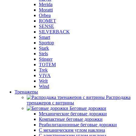
Merida
Moratti
Orbea
ROMET
SENSE
SILVERBACK
Smart
Sportop
Stark
Stels
Stinger
TOTEM
Trek
VIVA
Welt
Wind
Тренажеры
Распродажа
тренажеров с витрины
Беговые дорожки
Механические беговые дорожки
Компактные беговые дорожки
Реабилитационные беговые дорожки
С механическим углом наклона
С электрическим углом наклона