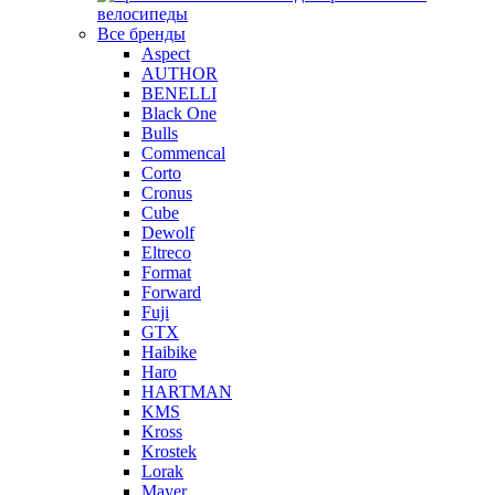
велосипеды
Все бренды
Aspect
AUTHOR
BENELLI
Black One
Bulls
Commencal
Corto
Cronus
Cube
Dewolf
Eltreco
Format
Forward
Fuji
GTX
Haibike
Haro
HARTMAN
KMS
Kross
Krostek
Lorak
Mayer