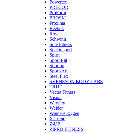
Powertec
PRECOR
ProForm
PROSKI
Proxima
Reebok
Royal
Schwinn
Sole Fitness
Spektr sport
Spirit
Sport Elit
Sportop
SportsArt
Steel Flex
SVENSSON BODY LABS
TRUE
Vectra Fitness
Vision
Wayflex
Weider
Winner/Oxygen
X-Trend
Z-UP
ZIPRO FITNESS