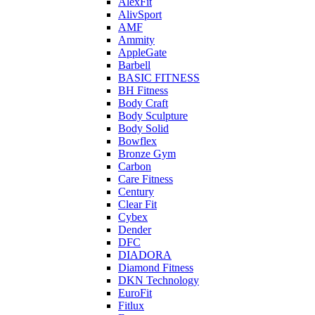
AlexFit
AlivSport
AMF
Ammity
AppleGate
Barbell
BASIC FITNESS
BH Fitness
Body Craft
Body Sculpture
Body Solid
Bowflex
Bronze Gym
Carbon
Care Fitness
Century
Clear Fit
Cybex
Dender
DFC
DIADORA
Diamond Fitness
DKN Technology
EuroFit
Fitlux