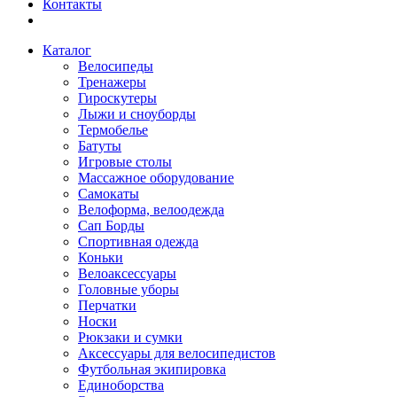
Контакты
Каталог
Велосипеды
Тренажеры
Гироскутеры
Лыжи и сноуборды
Термобелье
Батуты
Игровые столы
Массажное оборудование
Самокаты
Велоформа, велоодежда
Сап Борды
Спортивная одежда
Коньки
Велоаксессуары
Головные уборы
Перчатки
Носки
Рюкзаки и сумки
Аксессуары для велосипедистов
Футбольная экипировка
Единоборства