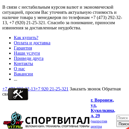
В связи с нестабильным курсом валют и экономической
ситуацией, просим Вас уточнять актуальную стоимость и
наличие товара у менеджеров по телефонам
+7 (473) 292-32-
13, +7 (920) 21-25-321
. Спасибо за понимание, приносим
извинения за доставленные неудобства.
Как купить?
Оплата и доставка
Гарантия
Наши услуги
Приведи друга
Контакты
О нас
Вакансии
...
+7 473 292-32-13
+7 920 21-25-321
Заказать звонок
Обратная
связь
г. Воронеж,
ул.
Куколкина,
д. 29
(напротив
центра