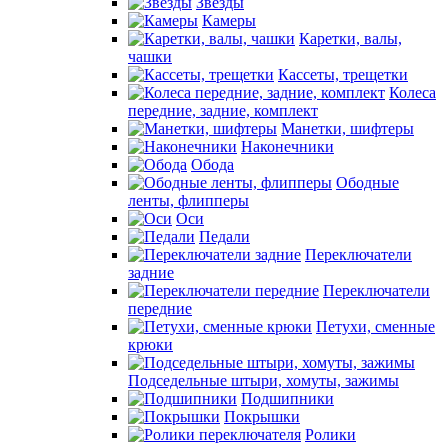
Звезды
Камеры
Каретки, валы,
чашки
Кассеты, трещетки
Колеса
передние, задние, комплект
Манетки, шифтеры
Наконечники
Обода
Ободные
ленты, флипперы
Оси
Педали
Переключатели
задние
Переключатели
передние
Петухи, сменные
крюки
Подседельные штыри, хомуты, зажимы
Подшипники
Покрышки
Ролики