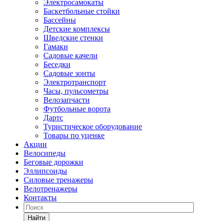
Электросамокаты
Баскетбольные стойки
Бассейны
Детские комплексы
Шведские стенки
Гамаки
Садовые качели
Беседки
Садовые зонты
Электротранспорт
Часы, пульсометры
Велозапчасти
Футбольные ворота
Дартс
Туристическое оборудование
Товары по уценке
Акции
Велосипеды
Беговые дорожки
Эллипсоиды
Силовые тренажеры
Велотренажеры
Контакты
Найти