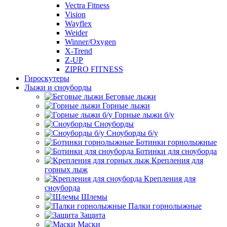
Vectra Fitness
Vision
Wayflex
Weider
Winner/Oxygen
X-Trend
Z-UP
ZIPRO FITNESS
Гироскутеры
Лыжи и сноуборды
Беговые лыжи
Горные лыжи
Горные лыжи б/у
Сноуборды
Сноуборды б/у
Ботинки горнолыжные
Ботинки для сноуборда
Крепления для
горных лыж
Крепления для
сноуборда
Шлемы
Палки горнолыжные
Защита
Маски