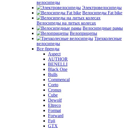
велосипеды
Электровелосипеды
Велосипеды Fat bike
Велосипеды на литых колесах
Велосипедные рамы
Велоприцепы
Трехколесные
велосипеды
Все бренды
Aspect
AUTHOR
BENELLI
Black One
Bulls
Commencal
Corto
Cronus
Cube
Dewolf
Eltreco
Format
Forward
Fuji
GTX