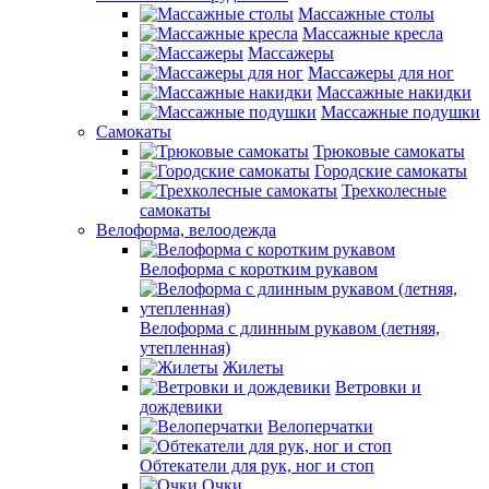
Массажные столы
Массажные кресла
Массажеры
Массажеры для ног
Массажные накидки
Массажные подушки
Самокаты
Трюковые самокаты
Городские самокаты
Трехколесные
самокаты
Велоформа, велоодежда
Велоформа с коротким рукавом
Велоформа с длинным рукавом (летняя,
утепленная)
Жилеты
Ветровки и
дождевики
Велоперчатки
Обтекатели для рук, ног и стоп
Очки