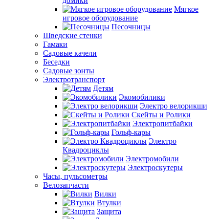
домики
Мягкое
игровое оборудование
Песочницы
Шведские стенки
Гамаки
Садовые качели
Беседки
Садовые зонты
Электротранспорт
Детям
Экомобилики
Электро велорикши
Скейты и Ролики
Электропитбайки
Гольф-кары
Электро
Квадроциклы
Электромобили
Электроскутеры
Часы, пульсометры
Велозапчасти
Вилки
Втулки
Защита