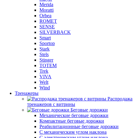
Merida
Moratti
Orbea
ROMET
SENSE
SILVERBACK
Smart
Sportop
Stark
Stels
Stinger
TOTEM
Trek
VIVA
Welt
Wind
Тренажеры
Распродажа
тренажеров с витрины
Беговые дорожки
Механические беговые дорожки
Компактные беговые дорожки
Реабилитационные беговые дорожки
С механическим углом наклона
С электрическим углом наклона