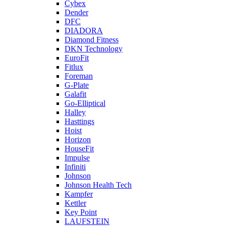
Cybex
Dender
DFC
DIADORA
Diamond Fitness
DKN Technology
EuroFit
Fitlux
Foreman
G-Plate
Galafit
Go-Elliptical
Halley
Hasttings
Hoist
Horizon
HouseFit
Impulse
Infiniti
Johnson
Johnson Health Tech
Kampfer
Kettler
Key Point
LAUFSTEIN