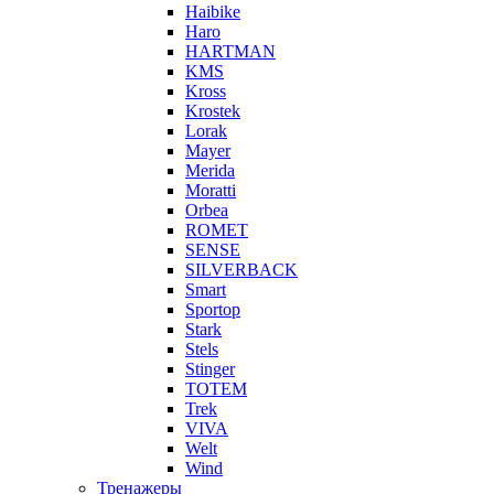
Haibike
Haro
HARTMAN
KMS
Kross
Krostek
Lorak
Mayer
Merida
Moratti
Orbea
ROMET
SENSE
SILVERBACK
Smart
Sportop
Stark
Stels
Stinger
TOTEM
Trek
VIVA
Welt
Wind
Тренажеры