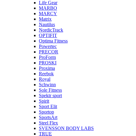
Life Gear
MARBO
MARCY
Matrix
Nautilus
NordicTrack
OPTIFIT
Optima Fitness
Powertec
PRECOR
ProForm
PROSKI
Proxima
Reebok
Royal
Schwinn
Sole Fitness
Spektr sport
Spirit
Sport Elit
Sportop
SportsArt
Steel Flex
SVENSSON BODY LABS
TRUE