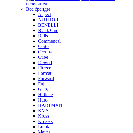
велосипеды
Все бренды
Aspect
AUTHOR
BENELLI
Black One
Bulls
Commencal
Corto
Cronus
Cube
Dewolf
Eltreco
Format
Forward
Fuji
GTX
Haibike
Haro
HARTMAN
KMS
Kross
Krostek
Lorak
Mayer