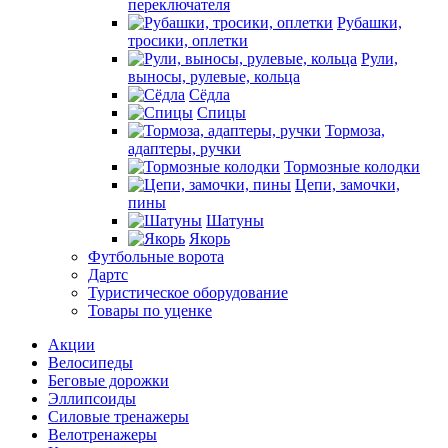
переключателя
Рубашки,
тросики, оплетки
Рули,
выносы, рулевые, кольца
Сёдла
Спицы
Тормоза,
адаптеры, ручки
Тормозные колодки
Цепи, замочки,
пины
Шатуны
Якорь
Футбольные ворота
Дартс
Туристическое оборудование
Товары по уценке
Акции
Велосипеды
Беговые дорожки
Эллипсоиды
Силовые тренажеры
Велотренажеры