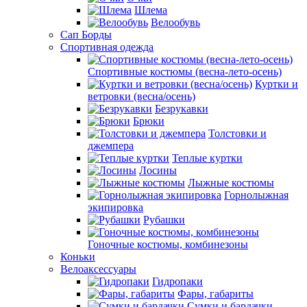
Шлема
Велообувь
Сап Борды
Спортивная одежда
Спортивные костюмы (весна-лето-осень)
Куртки и
ветровки (весна/осень)
Безрукавки
Брюки
Толстовки и
джемпера
Теплые куртки
Лосины
Лыжные костюмы
Горнолыжная
экипировка
Рубашки
Гоночные костюмы, комбинезоны
Коньки
Велоаксессуары
Гидропаки
Фары, габариты
Сумки и бардачки