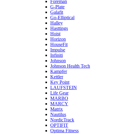
Foreman
G-Plate
Galafit
Go-Elliptical
Halley
Hasttings
Hoist
Horizon
HouseFit
Impulse
Infiniti
Johnson
Johnson Health Tech
Kampfer
Kettler
Key Point
LAUFSTEIN
Life Gear
MARBO
MARCY
Matrix
Nautilus
NordicTrack
OPTIFIT
Optima Fitness