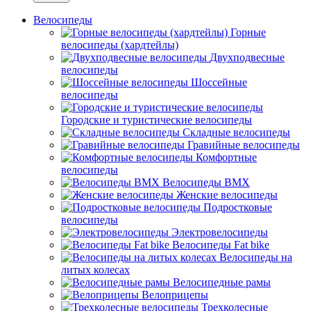
Велосипеды
Горные
велосипеды (хардтейлы)
Двухподвесные
велосипеды
Шоссейные
велосипеды
Городские и туристические велосипеды
Складные велосипеды
Гравийные велосипеды
Комфортные
велосипеды
Велосипеды BMX
Женские велосипеды
Подростковые
велосипеды
Электровелосипеды
Велосипеды Fat bike
Велосипеды на
литых колесах
Велосипедные рамы
Велоприцепы
Трехколесные