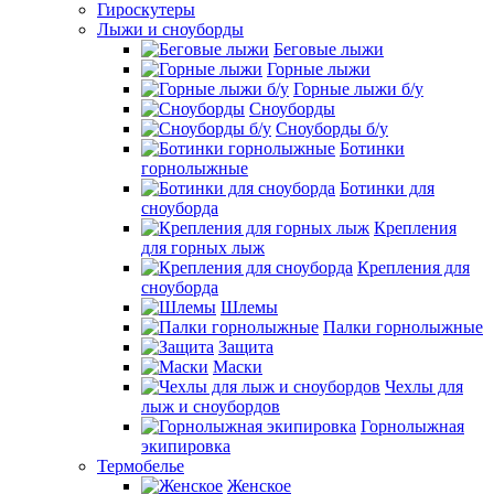
Гироскутеры
Лыжи и сноуборды
Беговые лыжи
Горные лыжи
Горные лыжи б/у
Сноуборды
Сноуборды б/у
Ботинки
горнолыжные
Ботинки для
сноуборда
Крепления
для горных лыж
Крепления для
сноуборда
Шлемы
Палки горнолыжные
Защита
Маски
Чехлы для
лыж и сноубордов
Горнолыжная
экипировка
Термобелье
Женское