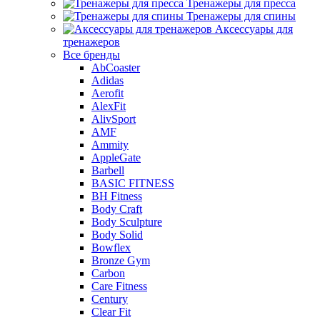
Тренажеры для пресса
Тренажеры для спины
Аксессуары для
тренажеров
Все бренды
AbCoaster
Adidas
Aerofit
AlexFit
AlivSport
AMF
Ammity
AppleGate
Barbell
BASIC FITNESS
BH Fitness
Body Craft
Body Sculpture
Body Solid
Bowflex
Bronze Gym
Carbon
Care Fitness
Century
Clear Fit