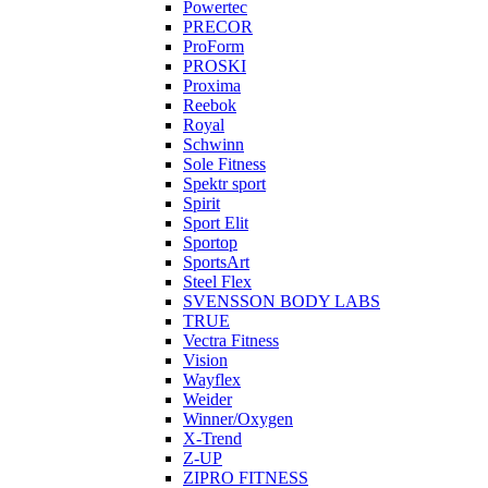
Powertec
PRECOR
ProForm
PROSKI
Proxima
Reebok
Royal
Schwinn
Sole Fitness
Spektr sport
Spirit
Sport Elit
Sportop
SportsArt
Steel Flex
SVENSSON BODY LABS
TRUE
Vectra Fitness
Vision
Wayflex
Weider
Winner/Oxygen
X-Trend
Z-UP
ZIPRO FITNESS