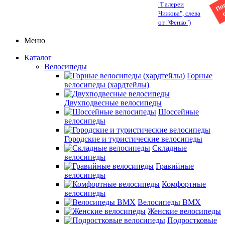
"Галереи
Чижова", слева
от "Фенко")
Меню
Каталог
Велосипеды
Горные
велосипеды (хардтейлы)
Двухподвесные велосипеды
Шоссейные
велосипеды
Городские и туристические велосипеды
Складные
велосипеды
Гравийные
велосипеды
Комфортные
велосипеды
Велосипеды BMX
Женские велосипеды
Подростковые