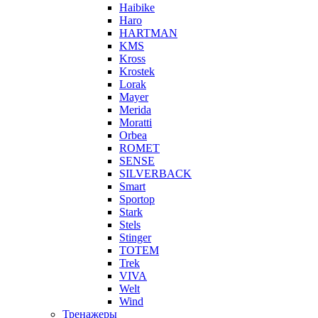
Haibike
Haro
HARTMAN
KMS
Kross
Krostek
Lorak
Mayer
Merida
Moratti
Orbea
ROMET
SENSE
SILVERBACK
Smart
Sportop
Stark
Stels
Stinger
TOTEM
Trek
VIVA
Welt
Wind
Тренажеры