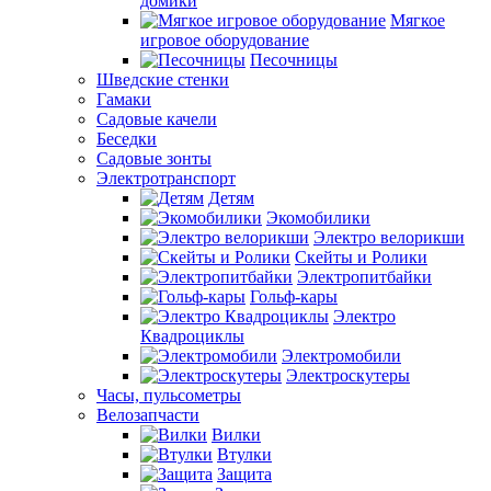
домики
Мягкое
игровое оборудование
Песочницы
Шведские стенки
Гамаки
Садовые качели
Беседки
Садовые зонты
Электротранспорт
Детям
Экомобилики
Электро велорикши
Скейты и Ролики
Электропитбайки
Гольф-кары
Электро
Квадроциклы
Электромобили
Электроскутеры
Часы, пульсометры
Велозапчасти
Вилки
Втулки
Защита