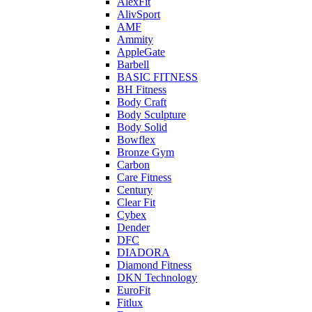
AlexFit
AlivSport
AMF
Ammity
AppleGate
Barbell
BASIC FITNESS
BH Fitness
Body Craft
Body Sculpture
Body Solid
Bowflex
Bronze Gym
Carbon
Care Fitness
Century
Clear Fit
Cybex
Dender
DFC
DIADORA
Diamond Fitness
DKN Technology
EuroFit
Fitlux