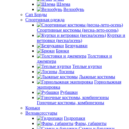
Шлема
Велообувь
Сап Борды
Спортивная одежда
Спортивные костюмы (весна-лето-осень)
Куртки и
ветровки (весна/осень)
Безрукавки
Брюки
Толстовки и
джемпера
Теплые куртки
Лосины
Лыжные костюмы
Горнолыжная
экипировка
Рубашки
Гоночные костюмы, комбинезоны
Коньки
Велоаксессуары
Гидропаки
Фары, габариты
Сумки и бардачки