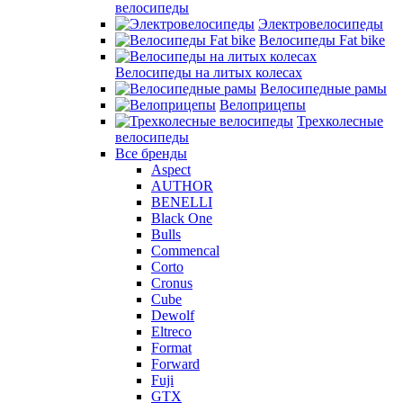
велосипеды
Электровелосипеды
Велосипеды Fat bike
Велосипеды на литых колесах
Велосипедные рамы
Велоприцепы
Трехколесные
велосипеды
Все бренды
Aspect
AUTHOR
BENELLI
Black One
Bulls
Commencal
Corto
Cronus
Cube
Dewolf
Eltreco
Format
Forward
Fuji
GTX