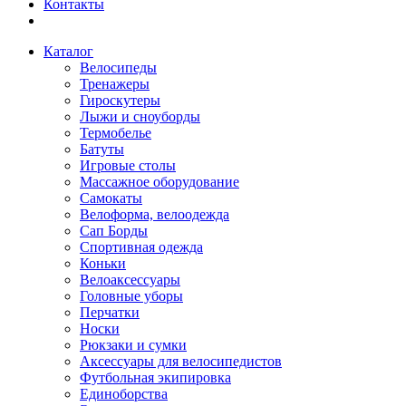
Контакты
Каталог
Велосипеды
Тренажеры
Гироскутеры
Лыжи и сноуборды
Термобелье
Батуты
Игровые столы
Массажное оборудование
Самокаты
Велоформа, велоодежда
Сап Борды
Спортивная одежда
Коньки
Велоаксессуары
Головные уборы
Перчатки
Носки
Рюкзаки и сумки
Аксессуары для велосипедистов
Футбольная экипировка
Единоборства