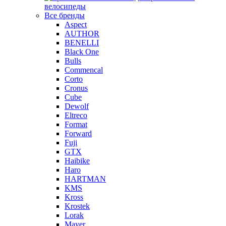
велосипеды
Все бренды
Aspect
AUTHOR
BENELLI
Black One
Bulls
Commencal
Corto
Cronus
Cube
Dewolf
Eltreco
Format
Forward
Fuji
GTX
Haibike
Haro
HARTMAN
KMS
Kross
Krostek
Lorak
Mayer