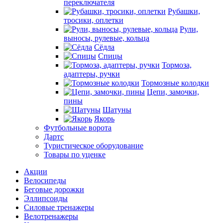
переключателя
Рубашки,
тросики, оплетки
Рули,
выносы, рулевые, кольца
Сёдла
Спицы
Тормоза,
адаптеры, ручки
Тормозные колодки
Цепи, замочки,
пины
Шатуны
Якорь
Футбольные ворота
Дартс
Туристическое оборудование
Товары по уценке
Акции
Велосипеды
Беговые дорожки
Эллипсоиды
Силовые тренажеры
Велотренажеры