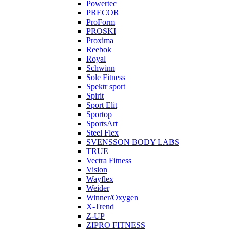
Powertec
PRECOR
ProForm
PROSKI
Proxima
Reebok
Royal
Schwinn
Sole Fitness
Spektr sport
Spirit
Sport Elit
Sportop
SportsArt
Steel Flex
SVENSSON BODY LABS
TRUE
Vectra Fitness
Vision
Wayflex
Weider
Winner/Oxygen
X-Trend
Z-UP
ZIPRO FITNESS