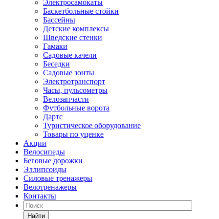
Электросамокаты
Баскетбольные стойки
Бассейны
Детские комплексы
Шведские стенки
Гамаки
Садовые качели
Беседки
Садовые зонты
Электротранспорт
Часы, пульсометры
Велозапчасти
Футбольные ворота
Дартс
Туристическое оборудование
Товары по уценке
Акции
Велосипеды
Беговые дорожки
Эллипсоиды
Силовые тренажеры
Велотренажеры
Контакты
Найти