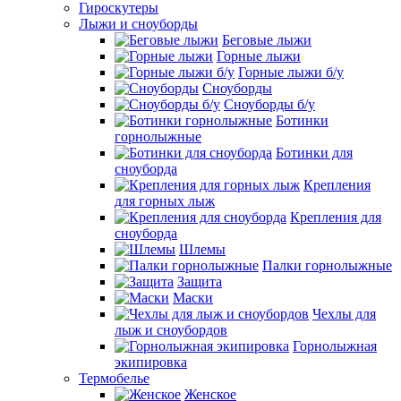
Гироскутеры
Лыжи и сноуборды
Беговые лыжи
Горные лыжи
Горные лыжи б/у
Сноуборды
Сноуборды б/у
Ботинки
горнолыжные
Ботинки для
сноуборда
Крепления
для горных лыж
Крепления для
сноуборда
Шлемы
Палки горнолыжные
Защита
Маски
Чехлы для
лыж и сноубордов
Горнолыжная
экипировка
Термобелье
Женское