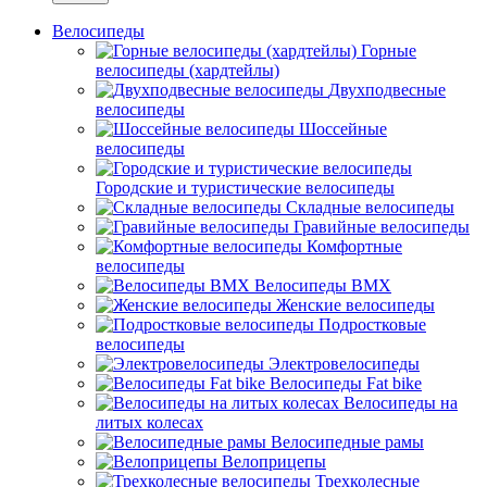
Велосипеды
Горные
велосипеды (хардтейлы)
Двухподвесные
велосипеды
Шоссейные
велосипеды
Городские и туристические велосипеды
Складные велосипеды
Гравийные велосипеды
Комфортные
велосипеды
Велосипеды BMX
Женские велосипеды
Подростковые
велосипеды
Электровелосипеды
Велосипеды Fat bike
Велосипеды на
литых колесах
Велосипедные рамы
Велоприцепы
Трехколесные