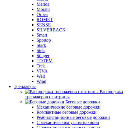
Merida
Moratti
Orbea
ROMET
SENSE
SILVERBACK
Smart
Sportop
Stark
Stels
Stinger
TOTEM
Trek
VIVA
Welt
Wind
Тренажеры
Распродажа
тренажеров с витрины
Беговые дорожки
Механические беговые дорожки
Компактные беговые дорожки
Реабилитационные беговые дорожки
С механическим углом наклона
С электрическим углом наклона