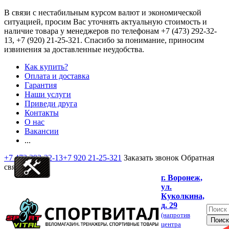
В связи с нестабильным курсом валют и экономической
ситуацией, просим Вас уточнять актуальную стоимость и
наличие товара у менеджеров по телефонам
+7 (473) 292-32-
13, +7 (920) 21-25-321
. Спасибо за понимание, приносим
извинения за доставленные неудобства.
Как купить?
Оплата и доставка
Гарантия
Наши услуги
Приведи друга
Контакты
О нас
Вакансии
...
+7 473 292-32-13
+7 920 21-25-321
Заказать звонок
Обратная
связь
г. Воронеж,
ул.
Куколкина,
д. 29
(напротив
центра