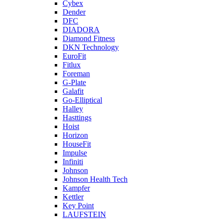
Cybex
Dender
DFC
DIADORA
Diamond Fitness
DKN Technology
EuroFit
Fitlux
Foreman
G-Plate
Galafit
Go-Elliptical
Halley
Hasttings
Hoist
Horizon
HouseFit
Impulse
Infiniti
Johnson
Johnson Health Tech
Kampfer
Kettler
Key Point
LAUFSTEIN