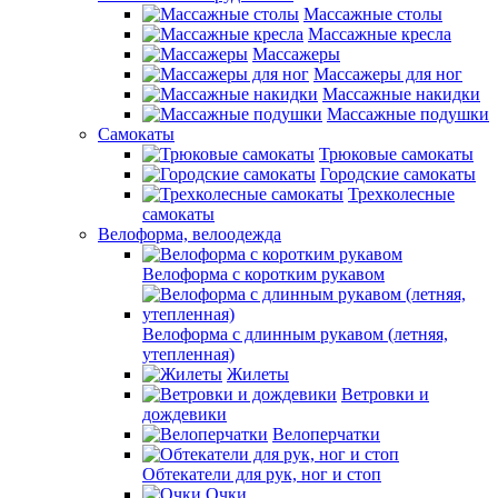
Массажные столы
Массажные кресла
Массажеры
Массажеры для ног
Массажные накидки
Массажные подушки
Самокаты
Трюковые самокаты
Городские самокаты
Трехколесные
самокаты
Велоформа, велоодежда
Велоформа с коротким рукавом
Велоформа с длинным рукавом (летняя,
утепленная)
Жилеты
Ветровки и
дождевики
Велоперчатки
Обтекатели для рук, ног и стоп
Очки