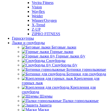
Vectra Fitness
Vision
Wayflex
Weider
Winner/Oxygen
X-Trend
Z-UP
ZIPRO FITNESS
Гироскутеры
Лыжи и сноуборды
Беговые лыжи
Горные лыжи
Горные лыжи б/у
Сноуборды
Сноуборды б/у
Ботинки горнолыжные
Ботинки для сноуборда
Крепления для
горных лыж
Крепления для
сноуборда
Шлемы
Палки горнолыжные
Защита
Маски