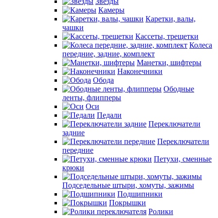
Звезды
Камеры
Каретки, валы,
чашки
Кассеты, трещетки
Колеса
передние, задние, комплект
Манетки, шифтеры
Наконечники
Обода
Ободные
ленты, флипперы
Оси
Педали
Переключатели
задние
Переключатели
передние
Петухи, сменные
крюки
Подседельные штыри, хомуты, зажимы
Подшипники
Покрышки
Ролики