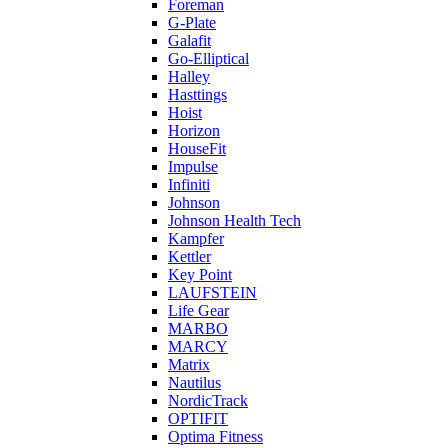
Foreman
G-Plate
Galafit
Go-Elliptical
Halley
Hasttings
Hoist
Horizon
HouseFit
Impulse
Infiniti
Johnson
Johnson Health Tech
Kampfer
Kettler
Key Point
LAUFSTEIN
Life Gear
MARBO
MARCY
Matrix
Nautilus
NordicTrack
OPTIFIT
Optima Fitness