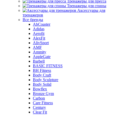
Тренажеры для пресса
Тренажеры для спины
Аксессуары для
тренажеров
Все бренды
AbCoaster
Adidas
Aerofit
AlexFit
AlivSport
AMF
Ammity
AppleGate
Barbell
BASIC FITNESS
BH Fitness
Body Craft
Body Sculpture
Body Solid
Bowflex
Bronze Gym
Carbon
Care Fitness
Century
Clear Fit