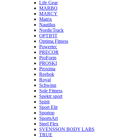
Life Gear
MARBO
MARCY
Matrix
Nautilus
NordicTrack
OPTIFIT
Optima Fitness
Powertec
PRECOR
ProForm
PROSKI
Proxima
Reebok
Royal
Schwinn
Sole Fitness
Spektr sport
Spirit
Sport Elit
Sportop
SportsArt
Steel Flex
SVENSSON BODY LABS
TRUE