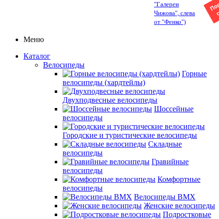
"Галереи
Чижова", слева
от "Фенко")
Меню
Каталог
Велосипеды
Горные
велосипеды (хардтейлы)
Двухподвесные велосипеды
Шоссейные
велосипеды
Городские и туристические велосипеды
Складные
велосипеды
Гравийные
велосипеды
Комфортные
велосипеды
Велосипеды BMX
Женские велосипеды
Подростковые