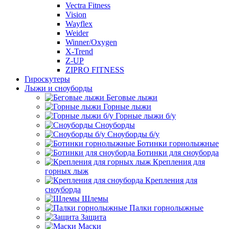
Vectra Fitness
Vision
Wayflex
Weider
Winner/Oxygen
X-Trend
Z-UP
ZIPRO FITNESS
Гироскутеры
Лыжи и сноуборды
Беговые лыжи
Горные лыжи
Горные лыжи б/у
Сноуборды
Сноуборды б/у
Ботинки горнолыжные
Ботинки для сноуборда
Крепления для
горных лыж
Крепления для
сноуборда
Шлемы
Палки горнолыжные
Защита
Маски