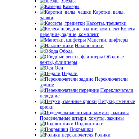
Звезды
Камеры
Каретки, валы,
чашки
Кассеты, трещетки
Колеса
передние, задние, комплект
Манетки, шифтеры
Наконечники
Обода
Ободные
ленты, флипперы
Оси
Педали
Переключатели
задние
Переключатели
передние
Петухи, сменные
крюки
Подседельные штыри, хомуты, зажимы
Подшипники
Покрышки
Ролики