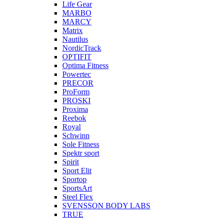
Life Gear
MARBO
MARCY
Matrix
Nautilus
NordicTrack
OPTIFIT
Optima Fitness
Powertec
PRECOR
ProForm
PROSKI
Proxima
Reebok
Royal
Schwinn
Sole Fitness
Spektr sport
Spirit
Sport Elit
Sportop
SportsArt
Steel Flex
SVENSSON BODY LABS
TRUE