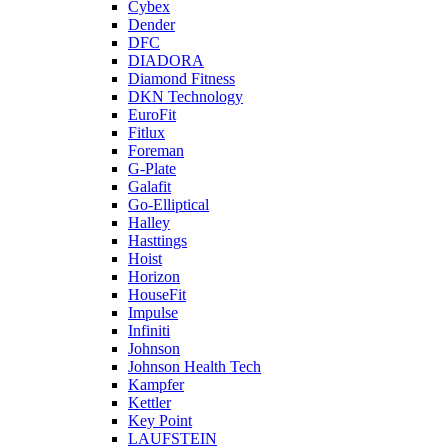
Cybex
Dender
DFC
DIADORA
Diamond Fitness
DKN Technology
EuroFit
Fitlux
Foreman
G-Plate
Galafit
Go-Elliptical
Halley
Hasttings
Hoist
Horizon
HouseFit
Impulse
Infiniti
Johnson
Johnson Health Tech
Kampfer
Kettler
Key Point
LAUFSTEIN