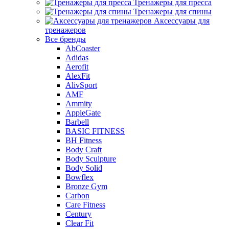
Тренажеры для пресса
Тренажеры для спины
Аксессуары для
тренажеров
Все бренды
AbCoaster
Adidas
Aerofit
AlexFit
AlivSport
AMF
Ammity
AppleGate
Barbell
BASIC FITNESS
BH Fitness
Body Craft
Body Sculpture
Body Solid
Bowflex
Bronze Gym
Carbon
Care Fitness
Century
Clear Fit