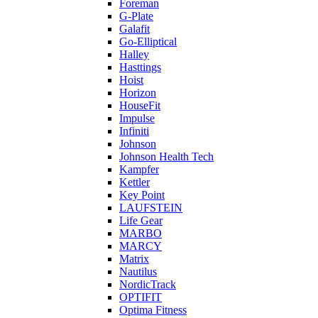
Foreman
G-Plate
Galafit
Go-Elliptical
Halley
Hasttings
Hoist
Horizon
HouseFit
Impulse
Infiniti
Johnson
Johnson Health Tech
Kampfer
Kettler
Key Point
LAUFSTEIN
Life Gear
MARBO
MARCY
Matrix
Nautilus
NordicTrack
OPTIFIT
Optima Fitness