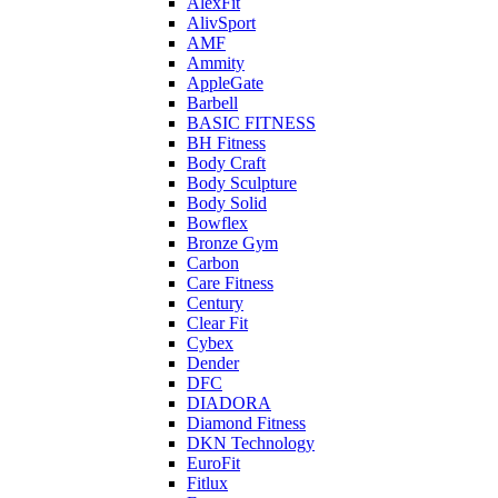
AlexFit
AlivSport
AMF
Ammity
AppleGate
Barbell
BASIC FITNESS
BH Fitness
Body Craft
Body Sculpture
Body Solid
Bowflex
Bronze Gym
Carbon
Care Fitness
Century
Clear Fit
Cybex
Dender
DFC
DIADORA
Diamond Fitness
DKN Technology
EuroFit
Fitlux