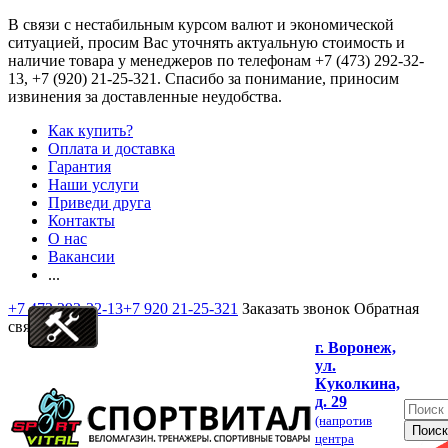
В связи с нестабильным курсом валют и экономической
ситуацией, просим Вас уточнять актуальную стоимость и
наличие товара у менеджеров по телефонам
+7 (473) 292-32-
13, +7 (920) 21-25-321
. Спасибо за понимание, приносим
извинения за доставленные неудобства.
Как купить?
Оплата и доставка
Гарантия
Наши услуги
Приведи друга
Контакты
О нас
Вакансии
...
+7 473 292-32-13
+7 920 21-25-321
Заказать звонок
Обратная
связь
г. Воронеж,
ул.
Куколкина,
д. 29
(напротив
центра