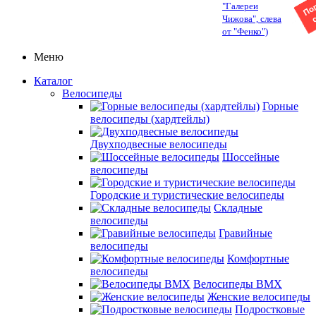
"Галереи
Чижова", слева
от "Фенко")
Меню
Каталог
Велосипеды
Горные
велосипеды (хардтейлы)
Двухподвесные велосипеды
Шоссейные
велосипеды
Городские и туристические велосипеды
Складные
велосипеды
Гравийные
велосипеды
Комфортные
велосипеды
Велосипеды BMX
Женские велосипеды
Подростковые