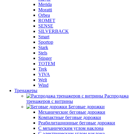
Merida
Moratti
Orbea
ROMET
SENSE
SILVERBACK
Smart
Sportop
Stark
Stels
Stinger
TOTEM
Trek
VIVA
Welt
Wind
Тренажеры
Распродажа
тренажеров с витрины
Беговые дорожки
Механические беговые дорожки
Компактные беговые дорожки
Реабилитационные беговые дорожки
С механическим углом наклона
С электрическим углом наклона