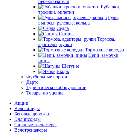
переключателя
Рубашки,
тросики, оплетки
Рули,
выносы, рулевые, кольца
Сёдла
Спицы
Тормоза,
адаптеры, ручки
Тормозные колодки
Цепи, замочки,
пины
Шатуны
Якорь
Футбольные ворота
Дартс
Туристическое оборудование
Товары по уценке
Акции
Велосипеды
Беговые дорожки
Эллипсоиды
Силовые тренажеры
Велотренажеры