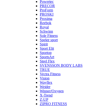
Powertec
PRECOR
ProForm
PROSKI
Proxima
Reebok
Royal
Schwinn
Sole Fitness
Spektr sport
Spirit
Sport Elit
Sportop
SportsArt
Steel Flex
SVENSSON BODY LABS
TRUE
Vectra Fitness
Vision
Wayflex
Weider
Winner/Oxygen
X-Trend
Z-UP
ZIPRO FITNESS