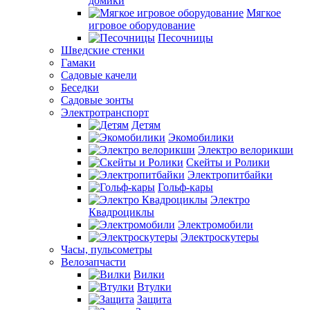
домики
Мягкое
игровое оборудование
Песочницы
Шведские стенки
Гамаки
Садовые качели
Беседки
Садовые зонты
Электротранспорт
Детям
Экомобилики
Электро велорикши
Скейты и Ролики
Электропитбайки
Гольф-кары
Электро
Квадроциклы
Электромобили
Электроскутеры
Часы, пульсометры
Велозапчасти
Вилки
Втулки
Защита