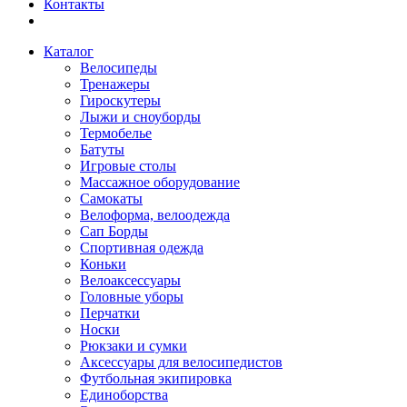
Контакты
Каталог
Велосипеды
Тренажеры
Гироскутеры
Лыжи и сноуборды
Термобелье
Батуты
Игровые столы
Массажное оборудование
Самокаты
Велоформа, велоодежда
Сап Борды
Спортивная одежда
Коньки
Велоаксессуары
Головные уборы
Перчатки
Носки
Рюкзаки и сумки
Аксессуары для велосипедистов
Футбольная экипировка
Единоборства