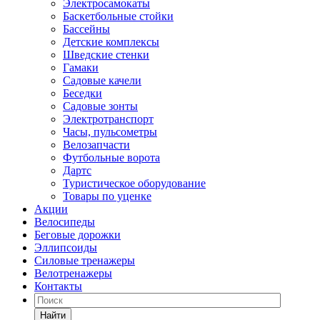
Электросамокаты
Баскетбольные стойки
Бассейны
Детские комплексы
Шведские стенки
Гамаки
Садовые качели
Беседки
Садовые зонты
Электротранспорт
Часы, пульсометры
Велозапчасти
Футбольные ворота
Дартс
Туристическое оборудование
Товары по уценке
Акции
Велосипеды
Беговые дорожки
Эллипсоиды
Силовые тренажеры
Велотренажеры
Контакты
Найти