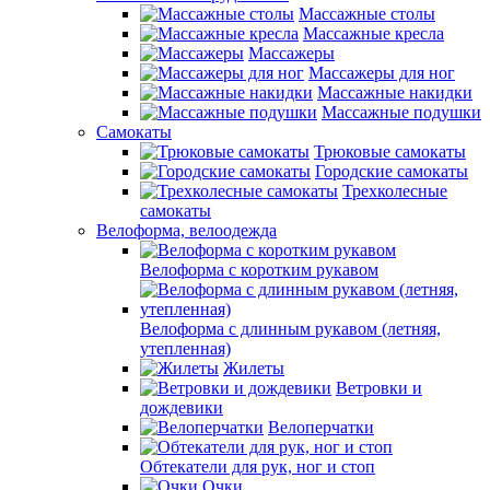
Массажные столы
Массажные кресла
Массажеры
Массажеры для ног
Массажные накидки
Массажные подушки
Самокаты
Трюковые самокаты
Городские самокаты
Трехколесные
самокаты
Велоформа, велоодежда
Велоформа с коротким рукавом
Велоформа с длинным рукавом (летняя,
утепленная)
Жилеты
Ветровки и
дождевики
Велоперчатки
Обтекатели для рук, ног и стоп
Очки