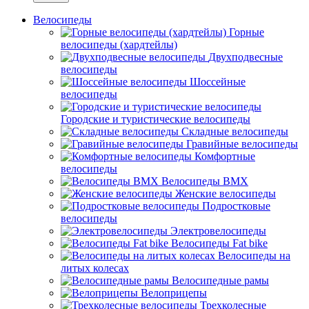
Велосипеды
Горные
велосипеды (хардтейлы)
Двухподвесные
велосипеды
Шоссейные
велосипеды
Городские и туристические велосипеды
Складные велосипеды
Гравийные велосипеды
Комфортные
велосипеды
Велосипеды BMX
Женские велосипеды
Подростковые
велосипеды
Электровелосипеды
Велосипеды Fat bike
Велосипеды на
литых колесах
Велосипедные рамы
Велоприцепы
Трехколесные