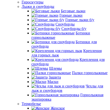
Гироскутеры
Лыжи и сноуборды
Беговые лыжи
Горные лыжи
Горные лыжи б/у
Сноуборды
Сноуборды б/у
Ботинки
горнолыжные
Ботинки для
сноуборда
Крепления
для горных лыж
Крепления для
сноуборда
Шлемы
Палки горнолыжные
Защита
Маски
Чехлы для
лыж и сноубордов
Горнолыжная
экипировка
Термобелье
Женское