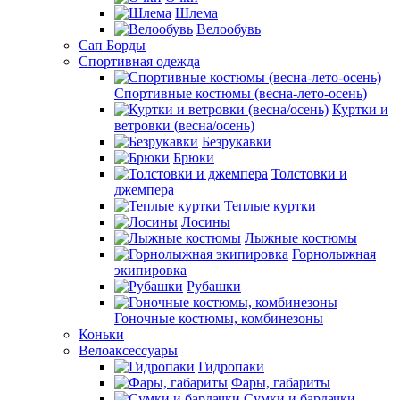
Шлема
Велообувь
Сап Борды
Спортивная одежда
Спортивные костюмы (весна-лето-осень)
Куртки и
ветровки (весна/осень)
Безрукавки
Брюки
Толстовки и
джемпера
Теплые куртки
Лосины
Лыжные костюмы
Горнолыжная
экипировка
Рубашки
Гоночные костюмы, комбинезоны
Коньки
Велоаксессуары
Гидропаки
Фары, габариты
Сумки и бардачки