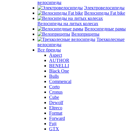
велосипеды
Электровелосипеды
Велосипеды Fat bike
Велосипеды на литых колесах
Велосипедные рамы
Велоприцепы
Трехколесные
велосипеды
Все бренды
Aspect
AUTHOR
BENELLI
Black One
Bulls
Commencal
Corto
Cronus
Cube
Dewolf
Eltreco
Format
Forward
Fuji
GTX