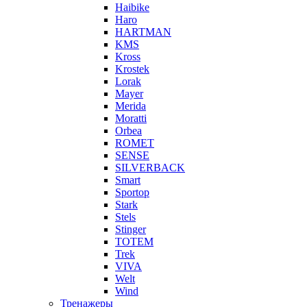
Haibike
Haro
HARTMAN
KMS
Kross
Krostek
Lorak
Mayer
Merida
Moratti
Orbea
ROMET
SENSE
SILVERBACK
Smart
Sportop
Stark
Stels
Stinger
TOTEM
Trek
VIVA
Welt
Wind
Тренажеры