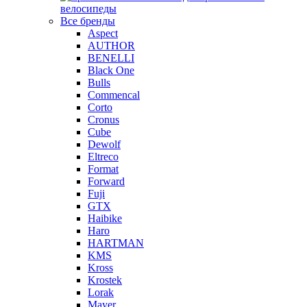
велосипеды
Все бренды
Aspect
AUTHOR
BENELLI
Black One
Bulls
Commencal
Corto
Cronus
Cube
Dewolf
Eltreco
Format
Forward
Fuji
GTX
Haibike
Haro
HARTMAN
KMS
Kross
Krostek
Lorak
Mayer