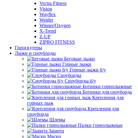
Vectra Fitness
Vision
Wayflex
Weider
Winner/Oxygen
X-Trend
Z-UP
ZIPRO FITNESS
Гироскутеры
Лыжи и сноуборды
Беговые лыжи
Горные лыжи
Горные лыжи б/у
Сноуборды
Сноуборды б/у
Ботинки горнолыжные
Ботинки для сноуборда
Крепления для
горных лыж
Крепления для
сноуборда
Шлемы
Палки горнолыжные
Защита
Маски