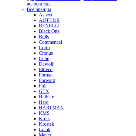
велосипеды
Все бренды
Aspect
AUTHOR
BENELLI
Black One
Bulls
Commencal
Corto
Cronus
Cube
Dewolf
Eltreco
Format
Forward
Fuji
GTX
Haibike
Haro
HARTMAN
KMS
Kross
Krostek
Lorak
Mayer