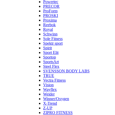
Powertec
PRECOR
ProForm
PROSKI
Proxima
Reebok
Royal
Schwinn
Sole Fitness
Spektr sport
Spirit
Sport Elit
Sportop
SportsArt
Steel Flex
SVENSSON BODY LABS
TRUE
Vectra Fitness
Vision
Wayflex
Weider
Winner/Oxygen
X-Trend
Z-UP
ZIPRO FITNESS