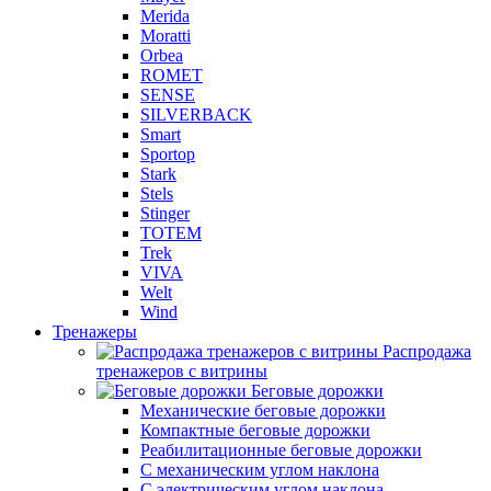
Merida
Moratti
Orbea
ROMET
SENSE
SILVERBACK
Smart
Sportop
Stark
Stels
Stinger
TOTEM
Trek
VIVA
Welt
Wind
Тренажеры
Распродажа
тренажеров с витрины
Беговые дорожки
Механические беговые дорожки
Компактные беговые дорожки
Реабилитационные беговые дорожки
С механическим углом наклона
С электрическим углом наклона