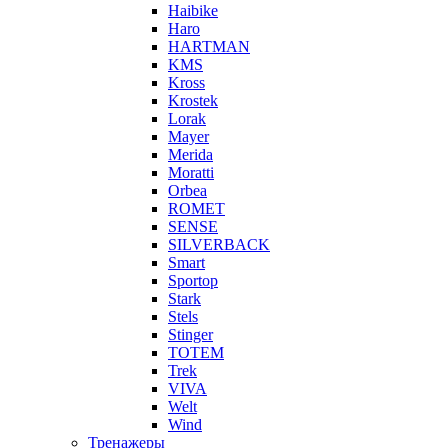
Haibike
Haro
HARTMAN
KMS
Kross
Krostek
Lorak
Mayer
Merida
Moratti
Orbea
ROMET
SENSE
SILVERBACK
Smart
Sportop
Stark
Stels
Stinger
TOTEM
Trek
VIVA
Welt
Wind
Тренажеры