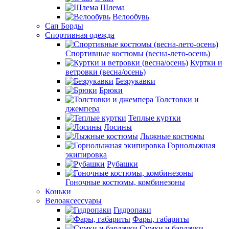
Шлема
Велообувь
Сап Борды
Спортивная одежда
Спортивные костюмы (весна-лето-осень)
Куртки и
ветровки (весна/осень)
Безрукавки
Брюки
Толстовки и
джемпера
Теплые куртки
Лосины
Лыжные костюмы
Горнолыжная
экипировка
Рубашки
Гоночные костюмы, комбинезоны
Коньки
Велоаксессуары
Гидропаки
Фары, габариты
Сумки и бардачки