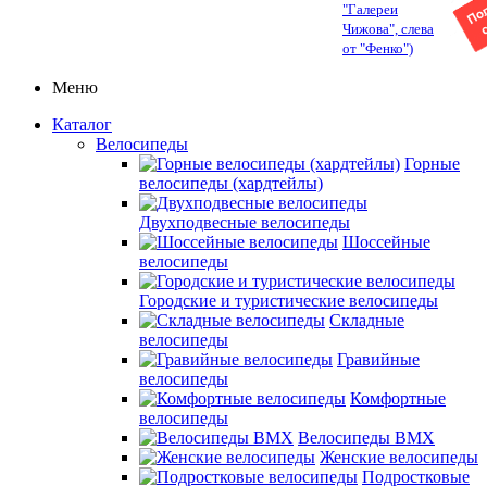
"Галереи
Чижова", слева
от "Фенко")
Меню
Каталог
Велосипеды
Горные
велосипеды (хардтейлы)
Двухподвесные велосипеды
Шоссейные
велосипеды
Городские и туристические велосипеды
Складные
велосипеды
Гравийные
велосипеды
Комфортные
велосипеды
Велосипеды BMX
Женские велосипеды
Подростковые