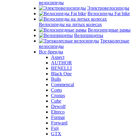
велосипеды
Электровелосипеды
Велосипеды Fat bike
Велосипеды на литых колесах
Велосипедные рамы
Велоприцепы
Трехколесные
велосипеды
Все бренды
Aspect
AUTHOR
BENELLI
Black One
Bulls
Commencal
Corto
Cronus
Cube
Dewolf
Eltreco
Format
Forward
Fuji
GTX