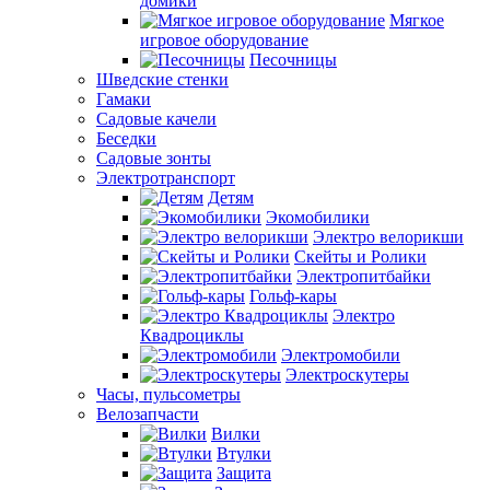
домики
Мягкое
игровое оборудование
Песочницы
Шведские стенки
Гамаки
Садовые качели
Беседки
Садовые зонты
Электротранспорт
Детям
Экомобилики
Электро велорикши
Скейты и Ролики
Электропитбайки
Гольф-кары
Электро
Квадроциклы
Электромобили
Электроскутеры
Часы, пульсометры
Велозапчасти
Вилки
Втулки
Защита