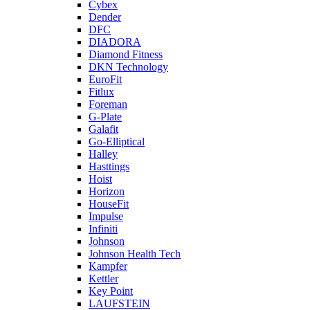
Cybex
Dender
DFC
DIADORA
Diamond Fitness
DKN Technology
EuroFit
Fitlux
Foreman
G-Plate
Galafit
Go-Elliptical
Halley
Hasttings
Hoist
Horizon
HouseFit
Impulse
Infiniti
Johnson
Johnson Health Tech
Kampfer
Kettler
Key Point
LAUFSTEIN