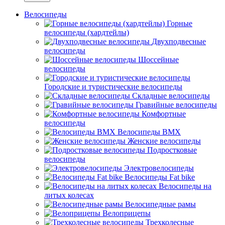
Велосипеды
Горные
велосипеды (хардтейлы)
Двухподвесные
велосипеды
Шоссейные
велосипеды
Городские и туристические велосипеды
Складные велосипеды
Гравийные велосипеды
Комфортные
велосипеды
Велосипеды BMX
Женские велосипеды
Подростковые
велосипеды
Электровелосипеды
Велосипеды Fat bike
Велосипеды на
литых колесах
Велосипедные рамы
Велоприцепы
Трехколесные