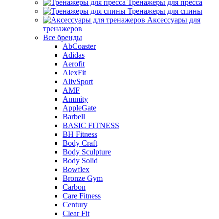
Тренажеры для пресса
Тренажеры для спины
Аксессуары для
тренажеров
Все бренды
AbCoaster
Adidas
Aerofit
AlexFit
AlivSport
AMF
Ammity
AppleGate
Barbell
BASIC FITNESS
BH Fitness
Body Craft
Body Sculpture
Body Solid
Bowflex
Bronze Gym
Carbon
Care Fitness
Century
Clear Fit