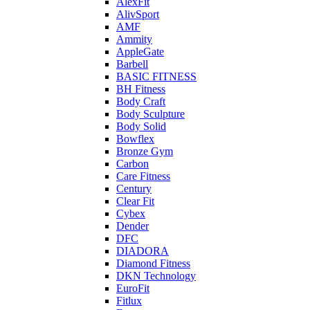
AlexFit
AlivSport
AMF
Ammity
AppleGate
Barbell
BASIC FITNESS
BH Fitness
Body Craft
Body Sculpture
Body Solid
Bowflex
Bronze Gym
Carbon
Care Fitness
Century
Clear Fit
Cybex
Dender
DFC
DIADORA
Diamond Fitness
DKN Technology
EuroFit
Fitlux