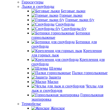
Гироскутеры
Лыжи и сноуборды
Беговые лыжи
Горные лыжи
Горные лыжи б/у
Сноуборды
Сноуборды б/у
Ботинки
горнолыжные
Ботинки для
сноуборда
Крепления
для горных лыж
Крепления для
сноуборда
Шлемы
Палки горнолыжные
Защита
Маски
Чехлы для
лыж и сноубордов
Горнолыжная
экипировка
Термобелье
Женское