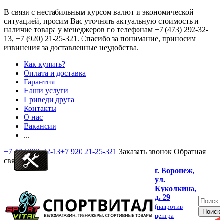
В связи с нестабильным курсом валют и экономической
ситуацией, просим Вас уточнять актуальную стоимость и
наличие товара у менеджеров по телефонам
+7 (473) 292-32-
13, +7 (920) 21-25-321
. Спасибо за понимание, приносим
извинения за доставленные неудобства.
Как купить?
Оплата и доставка
Гарантия
Наши услуги
Приведи друга
Контакты
О нас
Вакансии
...
+7 473 292-32-13
+7 920 21-25-321
Заказать звонок
Обратная
связь
г. Воронеж,
ул.
Куколкина,
д. 29
(напротив
центра