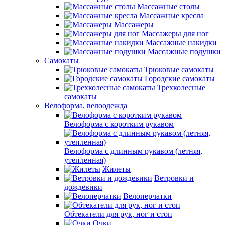
Массажные столы
Массажные кресла
Массажеры
Массажеры для ног
Массажные накидки
Массажные подушки
Самокаты
Трюковые самокаты
Городские самокаты
Трехколесные
самокаты
Велоформа, велоодежда
Велоформа с коротким рукавом
Велоформа с длинным рукавом (летняя,
утепленная)
Жилеты
Ветровки и
дождевики
Велоперчатки
Обтекатели для рук, ног и стоп
Очки