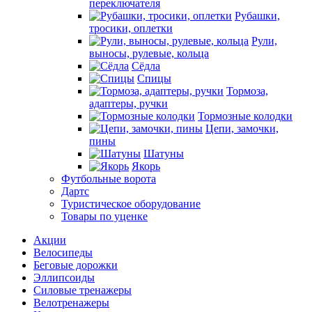
переключателя
Рубашки,
тросики, оплетки
Рули,
выносы, рулевые, кольца
Сёдла
Спицы
Тормоза,
адаптеры, ручки
Тормозные колодки
Цепи, замочки,
пины
Шатуны
Якорь
Футбольные ворота
Дартс
Туристическое оборудование
Товары по уценке
Акции
Велосипеды
Беговые дорожки
Эллипсоиды
Силовые тренажеры
Велотренажеры