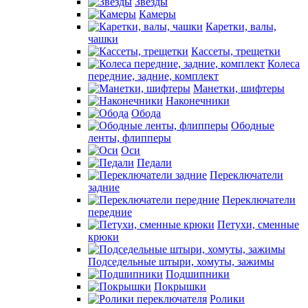
Звезды
Камеры
Каретки, валы,
чашки
Кассеты, трещетки
Колеса
передние, задние, комплект
Манетки, шифтеры
Наконечники
Обода
Ободные
ленты, флипперы
Оси
Педали
Переключатели
задние
Переключатели
передние
Петухи, сменные
крюки
Подседельные штыри, хомуты, зажимы
Подшипники
Покрышки
Ролики