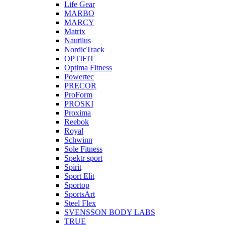
Life Gear
MARBO
MARCY
Matrix
Nautilus
NordicTrack
OPTIFIT
Optima Fitness
Powertec
PRECOR
ProForm
PROSKI
Proxima
Reebok
Royal
Schwinn
Sole Fitness
Spektr sport
Spirit
Sport Elit
Sportop
SportsArt
Steel Flex
SVENSSON BODY LABS
TRUE