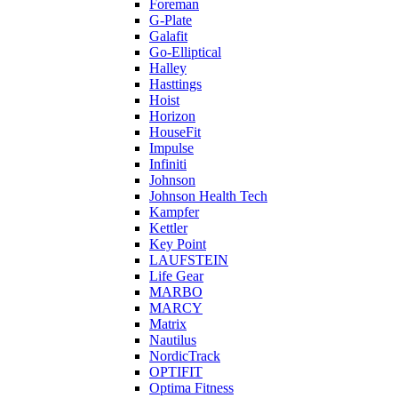
Foreman
G-Plate
Galafit
Go-Elliptical
Halley
Hasttings
Hoist
Horizon
HouseFit
Impulse
Infiniti
Johnson
Johnson Health Tech
Kampfer
Kettler
Key Point
LAUFSTEIN
Life Gear
MARBO
MARCY
Matrix
Nautilus
NordicTrack
OPTIFIT
Optima Fitness