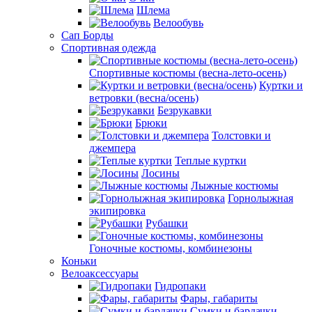
Шлема
Велообувь
Сап Борды
Спортивная одежда
Спортивные костюмы (весна-лето-осень)
Куртки и
ветровки (весна/осень)
Безрукавки
Брюки
Толстовки и
джемпера
Теплые куртки
Лосины
Лыжные костюмы
Горнолыжная
экипировка
Рубашки
Гоночные костюмы, комбинезоны
Коньки
Велоаксессуары
Гидропаки
Фары, габариты
Сумки и бардачки