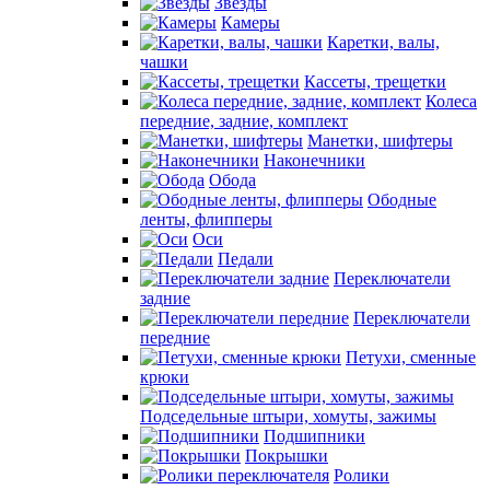
Звезды
Камеры
Каретки, валы,
чашки
Кассеты, трещетки
Колеса
передние, задние, комплект
Манетки, шифтеры
Наконечники
Обода
Ободные
ленты, флипперы
Оси
Педали
Переключатели
задние
Переключатели
передние
Петухи, сменные
крюки
Подседельные штыри, хомуты, зажимы
Подшипники
Покрышки
Ролики