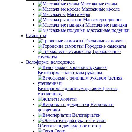
Массажные столы
Массажные кресла
Массажеры
Массажеры для ног
Массажные накидки
Массажные подушки
Самокаты
Трюковые самокаты
Городские самокаты
Трехколесные
самокаты
Велоформа, велоодежда
Велоформа с коротким рукавом
Велоформа с длинным рукавом (летняя,
утепленная)
Жилеты
Ветровки и
дождевики
Велоперчатки
Обтекатели для рук, ног и стоп
Очки