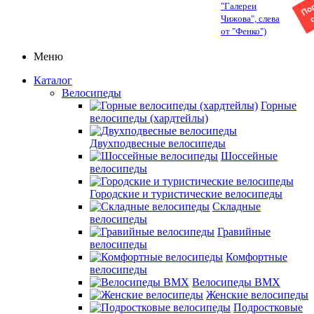
"Галереи
Чижова", слева
от "Фенко")
Меню
Каталог
Велосипеды
Горные
велосипеды (хардтейлы)
Двухподвесные велосипеды
Шоссейные
велосипеды
Городские и туристические велосипеды
Складные
велосипеды
Гравийные
велосипеды
Комфортные
велосипеды
Велосипеды BMX
Женские велосипеды
Подростковые