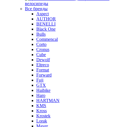
велосипеды
Все бренды
Aspect
AUTHOR
BENELLI
Black One
Bulls
Commencal
Corto
Cronus
Cube
Dewolf
Eltreco
Format
Forward
Fuji
GTX
Haibike
Haro
HARTMAN
KMS
Kross
Krostek
Lorak
Mayer