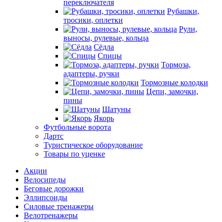
переключателя
Рубашки,
тросики, оплетки
Рули,
выносы, рулевые, кольца
Сёдла
Спицы
Тормоза,
адаптеры, ручки
Тормозные колодки
Цепи, замочки,
пины
Шатуны
Якорь
Футбольные ворота
Дартс
Туристическое оборудование
Товары по уценке
Акции
Велосипеды
Беговые дорожки
Эллипсоиды
Силовые тренажеры
Велотренажеры