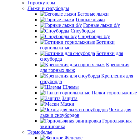
Гироскутеры
Лыжи и сноуборды
Беговые лыжи
Горные лыжи
Горные лыжи б/у
Сноуборды
Сноуборды б/у
Ботинки
горнолыжные
Ботинки для
сноуборда
Крепления
для горных лыж
Крепления для
сноуборда
Шлемы
Палки горнолыжные
Защита
Маски
Чехлы для
лыж и сноубордов
Горнолыжная
экипировка
Термобелье
Женское