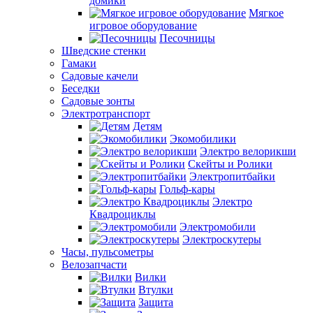
домики
Мягкое
игровое оборудование
Песочницы
Шведские стенки
Гамаки
Садовые качели
Беседки
Садовые зонты
Электротранспорт
Детям
Экомобилики
Электро велорикши
Скейты и Ролики
Электропитбайки
Гольф-кары
Электро
Квадроциклы
Электромобили
Электроскутеры
Часы, пульсометры
Велозапчасти
Вилки
Втулки
Защита