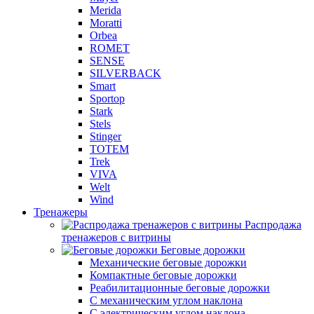
Merida
Moratti
Orbea
ROMET
SENSE
SILVERBACK
Smart
Sportop
Stark
Stels
Stinger
TOTEM
Trek
VIVA
Welt
Wind
Тренажеры
Распродажа
тренажеров с витрины
Беговые дорожки
Механические беговые дорожки
Компактные беговые дорожки
Реабилитационные беговые дорожки
С механическим углом наклона
С электрическим углом наклона