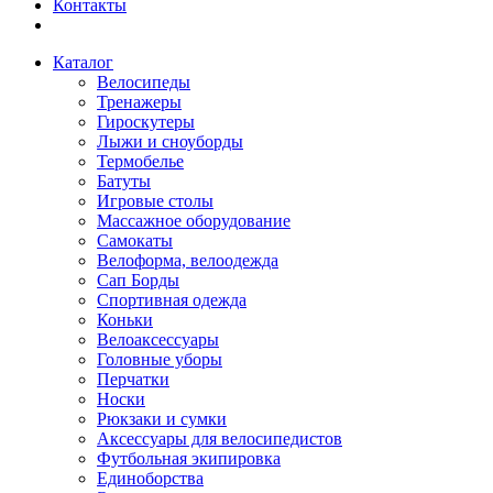
Контакты
Каталог
Велосипеды
Тренажеры
Гироскутеры
Лыжи и сноуборды
Термобелье
Батуты
Игровые столы
Массажное оборудование
Самокаты
Велоформа, велоодежда
Сап Борды
Спортивная одежда
Коньки
Велоаксессуары
Головные уборы
Перчатки
Носки
Рюкзаки и сумки
Аксессуары для велосипедистов
Футбольная экипировка
Единоборства