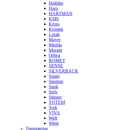
Haibike
Haro
HARTMAN
KMS
Kross
Krostek
Lorak
Mayer
Merida
Moratti
Orbea
ROMET
SENSE
SILVERBACK
Smart
Sportop
Stark
Stels
Stinger
TOTEM
Trek
VIVA
Welt
Wind
Тренажеры