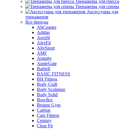
Тренажеры для пресса
Тренажеры для спины
Аксессуары для
тренажеров
Все бренды
AbCoaster
Adidas
Aerofit
AlexFit
AlivSport
AMF
Ammity
AppleGate
Barbell
BASIC FITNESS
BH Fitness
Body Craft
Body Sculpture
Body Solid
Bowflex
Bronze Gym
Carbon
Care Fitness
Century
Clear Fit