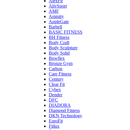
AlexFit
AlivSport
AMF
Ammity
AppleGate
Barbell
BASIC FITNESS
BH Fitness
Body Craft
Body Sculpture
Body Solid
Bowflex
Bronze Gym
Carbon
Care Fitness
Century
Clear Fit
Cybex
Dender
DFC
DIADORA
Diamond Fitness
DKN Technology
EuroFit
Fitlux