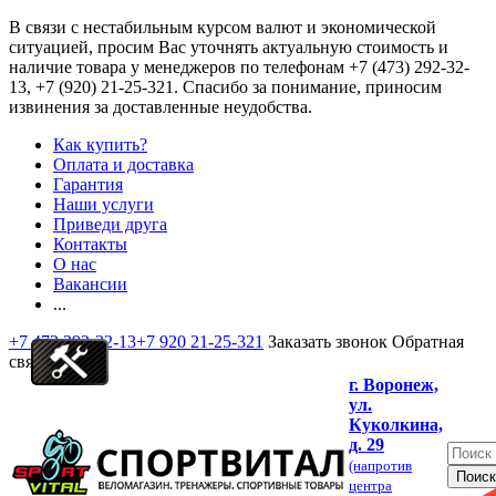
В связи с нестабильным курсом валют и экономической
ситуацией, просим Вас уточнять актуальную стоимость и
наличие товара у менеджеров по телефонам
+7 (473) 292-32-
13, +7 (920) 21-25-321
. Спасибо за понимание, приносим
извинения за доставленные неудобства.
Как купить?
Оплата и доставка
Гарантия
Наши услуги
Приведи друга
Контакты
О нас
Вакансии
...
+7 473 292-32-13
+7 920 21-25-321
Заказать звонок
Обратная
связь
г. Воронеж,
ул.
Куколкина,
д. 29
(напротив
центра