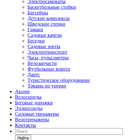
Электросамокаты
Баскетбольные стойки
Бассейны
Детские комплексы
Шведские стенки
Гамаки
Садовые качели
Беседки
Садовые зонты
Электротранспорт
Часы, пульсометры
Велозапчасти
Футбольные ворота
Дартс
Туристическое оборудование
Товары по уценке
Акции
Велосипеды
Беговые дорожки
Эллипсоиды
Силовые тренажеры
Велотренажеры
Контакты
Найти