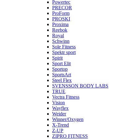
Powertec
PRECOR
ProForm
PROSKI
Proxima
Reebok
Royal
Schwinn
Sole Fitness
Spektr sport
Spirit
Sport Elit
Sportop
SportsArt
Steel Flex
SVENSSON BODY LABS
TRUE
Vectra Fitness
Vision
Wayflex
Weider
Winner/Oxygen
X-Trend
Z-UP
ZIPRO FITNESS