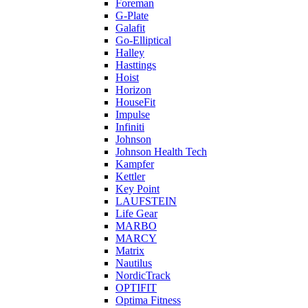
Foreman
G-Plate
Galafit
Go-Elliptical
Halley
Hasttings
Hoist
Horizon
HouseFit
Impulse
Infiniti
Johnson
Johnson Health Tech
Kampfer
Kettler
Key Point
LAUFSTEIN
Life Gear
MARBO
MARCY
Matrix
Nautilus
NordicTrack
OPTIFIT
Optima Fitness