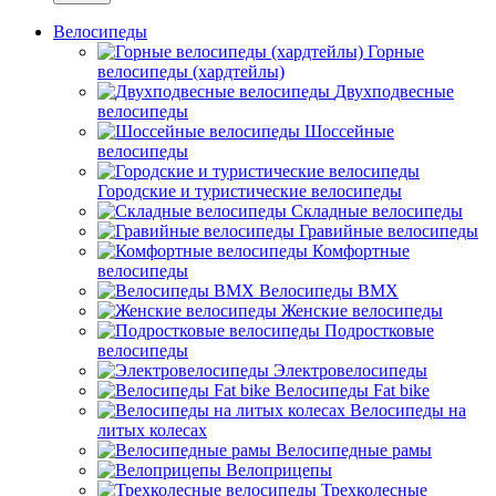
Велосипеды
Горные
велосипеды (хардтейлы)
Двухподвесные
велосипеды
Шоссейные
велосипеды
Городские и туристические велосипеды
Складные велосипеды
Гравийные велосипеды
Комфортные
велосипеды
Велосипеды BMX
Женские велосипеды
Подростковые
велосипеды
Электровелосипеды
Велосипеды Fat bike
Велосипеды на
литых колесах
Велосипедные рамы
Велоприцепы
Трехколесные