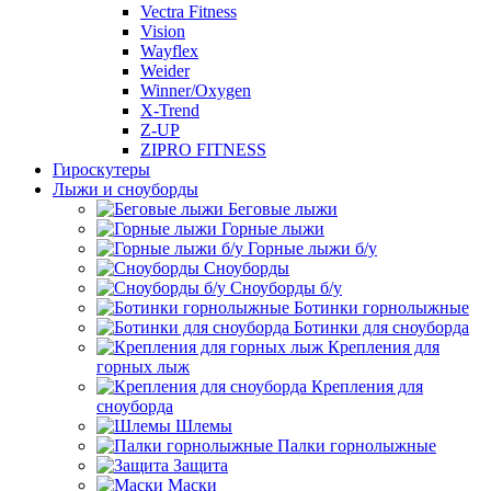
Vectra Fitness
Vision
Wayflex
Weider
Winner/Oxygen
X-Trend
Z-UP
ZIPRO FITNESS
Гироскутеры
Лыжи и сноуборды
Беговые лыжи
Горные лыжи
Горные лыжи б/у
Сноуборды
Сноуборды б/у
Ботинки горнолыжные
Ботинки для сноуборда
Крепления для
горных лыж
Крепления для
сноуборда
Шлемы
Палки горнолыжные
Защита
Маски