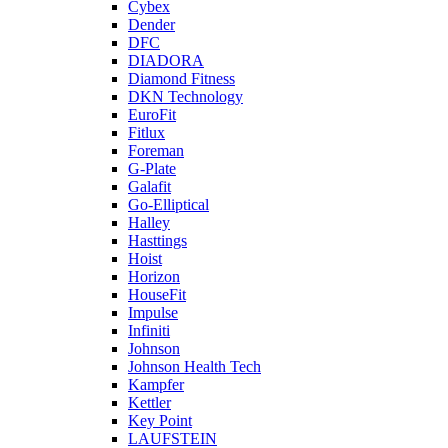
Cybex
Dender
DFC
DIADORA
Diamond Fitness
DKN Technology
EuroFit
Fitlux
Foreman
G-Plate
Galafit
Go-Elliptical
Halley
Hasttings
Hoist
Horizon
HouseFit
Impulse
Infiniti
Johnson
Johnson Health Tech
Kampfer
Kettler
Key Point
LAUFSTEIN