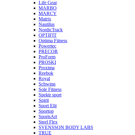
Life Gear
MARBO
MARCY
Matrix
Nautilus
NordicTrack
OPTIFIT
Optima Fitness
Powertec
PRECOR
ProForm
PROSKI
Proxima
Reebok
Royal
Schwinn
Sole Fitness
Spektr sport
Spirit
Sport Elit
Sportop
SportsArt
Steel Flex
SVENSSON BODY LABS
TRUE