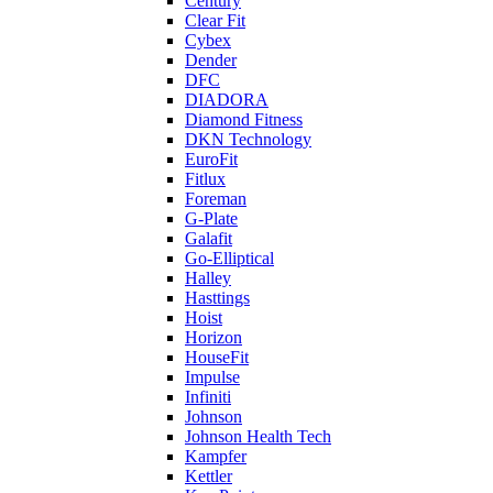
Century
Clear Fit
Cybex
Dender
DFC
DIADORA
Diamond Fitness
DKN Technology
EuroFit
Fitlux
Foreman
G-Plate
Galafit
Go-Elliptical
Halley
Hasttings
Hoist
Horizon
HouseFit
Impulse
Infiniti
Johnson
Johnson Health Tech
Kampfer
Kettler