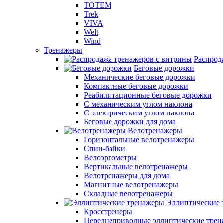
TOTEM
Trek
VIVA
Welt
Wind
Тренажеры
Распрод
Беговые дорожки
Механические беговые дорожки
Компактные беговые дорожки
Реабилитационные беговые дорожки
С механическим углом наклона
С электрическим углом наклона
Беговые дорожки для дома
Велотренажеры
Горизонтальные велотренажеры
Спин-байки
Велоэргометры
Вертикальные велотренажеры
Велотренажеры для дома
Магнитные велотренажеры
Складные велотренажеры
Эллиптические 
Кросстренеры
Переднеприводные эллиптические тре