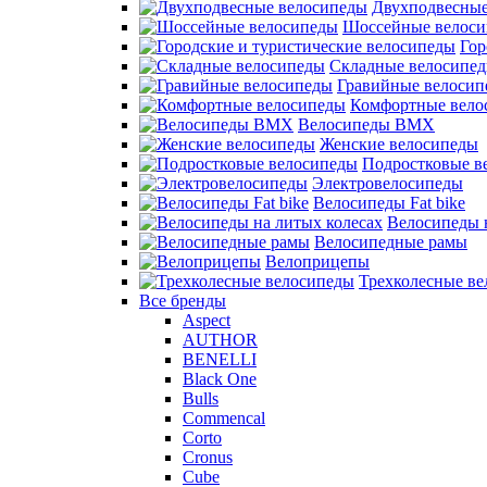
Двухподвесные
Шоссейные велос
Гор
Складные велосипе
Гравийные велосип
Комфортные вело
Велосипеды BMX
Женские велосипеды
Подростковые в
Электровелосипеды
Велосипеды Fat bike
Велосипеды 
Велосипедные рамы
Велоприцепы
Трехколесные в
Все бренды
Aspect
AUTHOR
BENELLI
Black One
Bulls
Commencal
Corto
Cronus
Cube