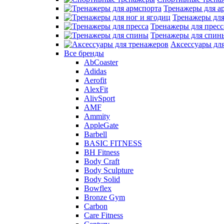
Тренажеры для а
Тренажеры для
Тренажеры для пресс
Тренажеры для спин
Аксессуары дл
Все бренды
AbCoaster
Adidas
Aerofit
AlexFit
AlivSport
AMF
Ammity
AppleGate
Barbell
BASIC FITNESS
BH Fitness
Body Craft
Body Sculpture
Body Solid
Bowflex
Bronze Gym
Carbon
Care Fitness