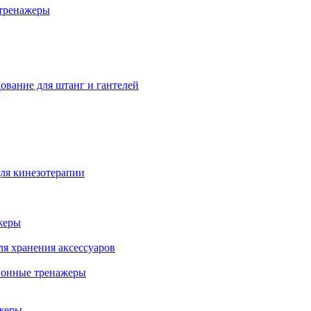
тренажеры
ование для штанг и гантелей
ля кинезотерапии
жеры
ля хранения аксессуаров
ионные тренажеры
жеры