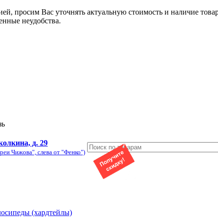
ией, просим Вас уточнять актуальную стоимость и наличие това
енные неудобства.
зь
колкина, д. 29
реи Чижова", слева от "Фенко")
лосипеды (хардтейлы)