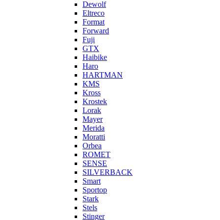
Dewolf
Eltreco
Format
Forward
Fuji
GTX
Haibike
Haro
HARTMAN
KMS
Kross
Krostek
Lorak
Mayer
Merida
Moratti
Orbea
ROMET
SENSE
SILVERBACK
Smart
Sportop
Stark
Stels
Stinger