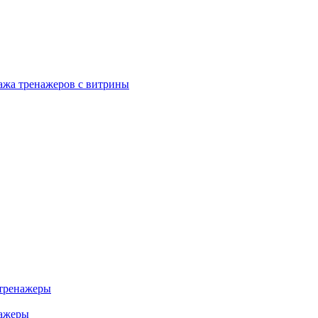
ажа тренажеров с витрины
тренажеры
нажеры