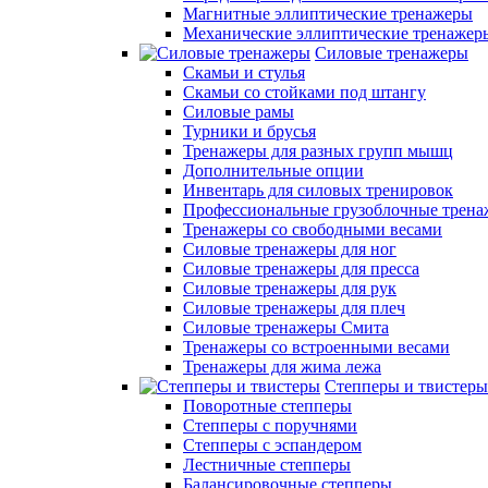
Магнитные эллиптические тренажеры
Механические эллиптические тренажер
Силовые тренажеры
Скамьи и стулья
Скамьи со стойками под штангу
Силовые рамы
Турники и брусья
Тренажеры для разных групп мышц
Дополнительные опции
Инвентарь для силовых тренировок
Профессиональные грузоблочные трен
Тренажеры со свободными весами
Силовые тренажеры для ног
Силовые тренажеры для пресса
Силовые тренажеры для рук
Силовые тренажеры для плеч
Силовые тренажеры Смита
Тренажеры со встроенными весами
Тренажеры для жима лежа
Степперы и твистеры
Поворотные степперы
Степперы с поручнями
Степперы с эспандером
Лестничные степперы
Балансировочные степперы