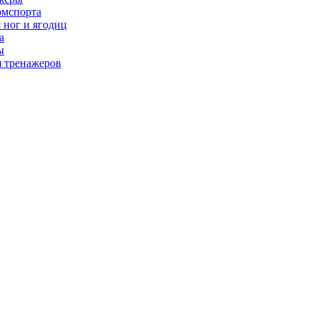
рмспорта
 ног и ягодиц
а
ы
я тренажеров