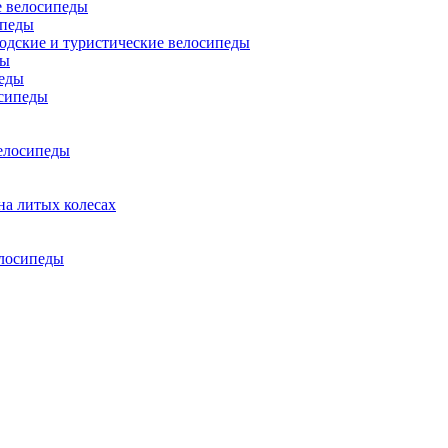
 велосипеды
ипеды
одские и туристические велосипеды
ды
еды
сипеды
елосипеды
на литых колесах
елосипеды