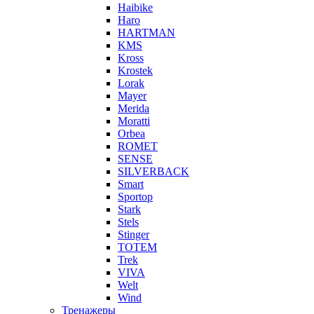
Haibike
Haro
HARTMAN
KMS
Kross
Krostek
Lorak
Mayer
Merida
Moratti
Orbea
ROMET
SENSE
SILVERBACK
Smart
Sportop
Stark
Stels
Stinger
TOTEM
Trek
VIVA
Welt
Wind
Тренажеры