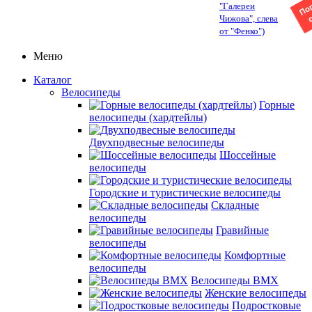
"Галереи
Чижова", слева
от "Фенко")
Меню
Каталог
Велосипеды
Горные
велосипеды (хардтейлы)
Двухподвесные велосипеды
Шоссейные
велосипеды
Городские и туристические велосипеды
Складные
велосипеды
Гравийные
велосипеды
Комфортные
велосипеды
Велосипеды BMX
Женские велосипеды
Подростковые