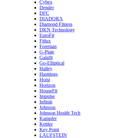
Cybex
Dender
DFC
DIADORA
Diamond Fitness
DKN Technology
EuroFit
Fitlux
Foreman
G-Plate
Galafit
Go-Elliptical
Halley
Hasttings
Hoist
Horizon
HouseFit
Impulse
Infiniti
Johnson
Johnson Health Tech
Kampfer
Kettler
Key Point
LAUFSTEIN