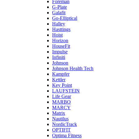
Foreman
G-Plate
Galafit
Go-Elliptical
Halley
Hasttings
Hoist
Horizon
HouseFit
Impulse
Infiniti
Johnson
Johnson Health Tech
Kampfer
Kettler
Key Point
LAUFSTEIN
Life Gear
MARBO
MARCY
Matrix
Nautilus
NordicTrack
OPTIFIT
Optima Fitness