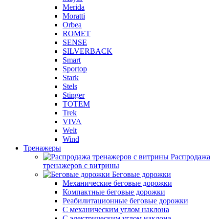
Merida
Moratti
Orbea
ROMET
SENSE
SILVERBACK
Smart
Sportop
Stark
Stels
Stinger
TOTEM
Trek
VIVA
Welt
Wind
Тренажеры
Распродажа
тренажеров с витрины
Беговые дорожки
Механические беговые дорожки
Компактные беговые дорожки
Реабилитационные беговые дорожки
С механическим углом наклона
С электрическим углом наклона