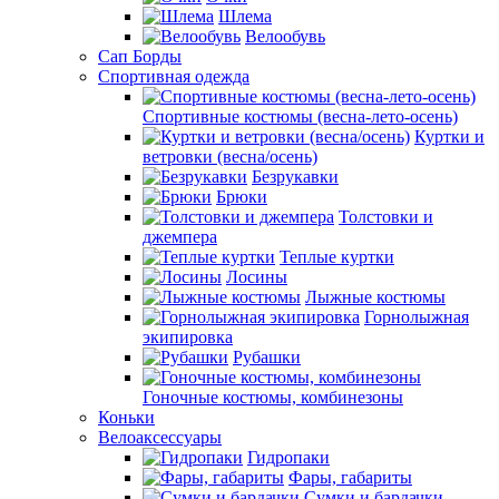
Шлема
Велообувь
Сап Борды
Спортивная одежда
Спортивные костюмы (весна-лето-осень)
Куртки и
ветровки (весна/осень)
Безрукавки
Брюки
Толстовки и
джемпера
Теплые куртки
Лосины
Лыжные костюмы
Горнолыжная
экипировка
Рубашки
Гоночные костюмы, комбинезоны
Коньки
Велоаксессуары
Гидропаки
Фары, габариты
Сумки и бардачки