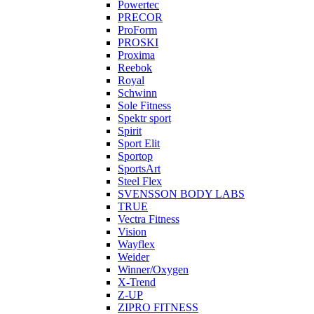
Powertec
PRECOR
ProForm
PROSKI
Proxima
Reebok
Royal
Schwinn
Sole Fitness
Spektr sport
Spirit
Sport Elit
Sportop
SportsArt
Steel Flex
SVENSSON BODY LABS
TRUE
Vectra Fitness
Vision
Wayflex
Weider
Winner/Oxygen
X-Trend
Z-UP
ZIPRO FITNESS