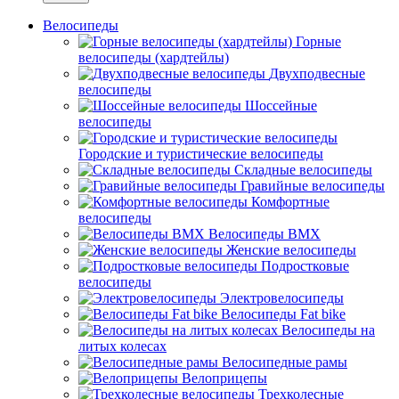
Велосипеды
Горные
велосипеды (хардтейлы)
Двухподвесные
велосипеды
Шоссейные
велосипеды
Городские и туристические велосипеды
Складные велосипеды
Гравийные велосипеды
Комфортные
велосипеды
Велосипеды BMX
Женские велосипеды
Подростковые
велосипеды
Электровелосипеды
Велосипеды Fat bike
Велосипеды на
литых колесах
Велосипедные рамы
Велоприцепы
Трехколесные