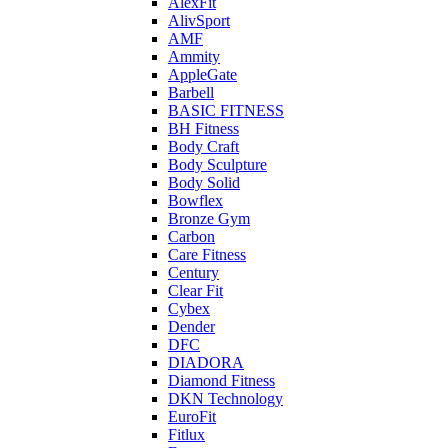
AlexFit
AlivSport
AMF
Ammity
AppleGate
Barbell
BASIC FITNESS
BH Fitness
Body Craft
Body Sculpture
Body Solid
Bowflex
Bronze Gym
Carbon
Care Fitness
Century
Clear Fit
Cybex
Dender
DFC
DIADORA
Diamond Fitness
DKN Technology
EuroFit
Fitlux