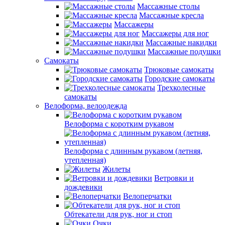
Массажные столы
Массажные кресла
Массажеры
Массажеры для ног
Массажные накидки
Массажные подушки
Самокаты
Трюковые самокаты
Городские самокаты
Трехколесные
самокаты
Велоформа, велоодежда
Велоформа с коротким рукавом
Велоформа с длинным рукавом (летняя,
утепленная)
Жилеты
Ветровки и
дождевики
Велоперчатки
Обтекатели для рук, ног и стоп
Очки