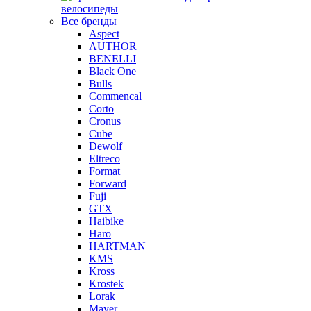
велосипеды
Все бренды
Aspect
AUTHOR
BENELLI
Black One
Bulls
Commencal
Corto
Cronus
Cube
Dewolf
Eltreco
Format
Forward
Fuji
GTX
Haibike
Haro
HARTMAN
KMS
Kross
Krostek
Lorak
Mayer