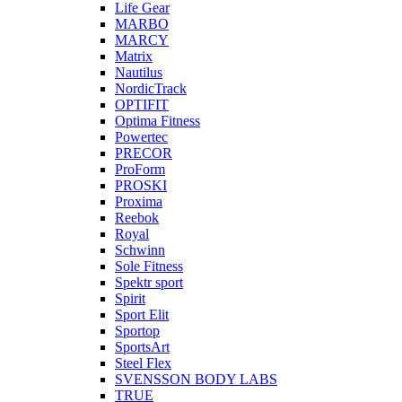
Life Gear
MARBO
MARCY
Matrix
Nautilus
NordicTrack
OPTIFIT
Optima Fitness
Powertec
PRECOR
ProForm
PROSKI
Proxima
Reebok
Royal
Schwinn
Sole Fitness
Spektr sport
Spirit
Sport Elit
Sportop
SportsArt
Steel Flex
SVENSSON BODY LABS
TRUE