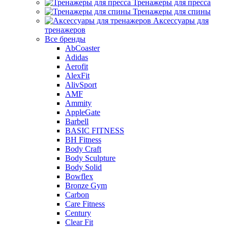
Тренажеры для пресса
Тренажеры для спины
Аксессуары для
тренажеров
Все бренды
AbCoaster
Adidas
Aerofit
AlexFit
AlivSport
AMF
Ammity
AppleGate
Barbell
BASIC FITNESS
BH Fitness
Body Craft
Body Sculpture
Body Solid
Bowflex
Bronze Gym
Carbon
Care Fitness
Century
Clear Fit