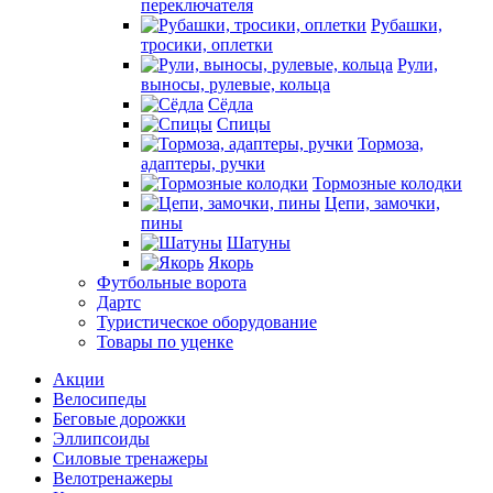
переключателя
Рубашки,
тросики, оплетки
Рули,
выносы, рулевые, кольца
Сёдла
Спицы
Тормоза,
адаптеры, ручки
Тормозные колодки
Цепи, замочки,
пины
Шатуны
Якорь
Футбольные ворота
Дартс
Туристическое оборудование
Товары по уценке
Акции
Велосипеды
Беговые дорожки
Эллипсоиды
Силовые тренажеры
Велотренажеры