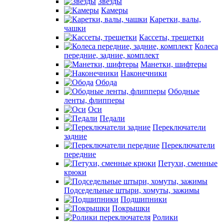
Звезды
Камеры
Каретки, валы,
чашки
Кассеты, трещетки
Колеса
передние, задние, комплект
Манетки, шифтеры
Наконечники
Обода
Ободные
ленты, флипперы
Оси
Педали
Переключатели
задние
Переключатели
передние
Петухи, сменные
крюки
Подседельные штыри, хомуты, зажимы
Подшипники
Покрышки
Ролики