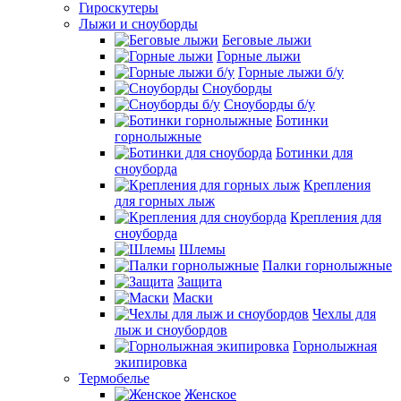
Гироскутеры
Лыжи и сноуборды
Беговые лыжи
Горные лыжи
Горные лыжи б/у
Сноуборды
Сноуборды б/у
Ботинки
горнолыжные
Ботинки для
сноуборда
Крепления
для горных лыж
Крепления для
сноуборда
Шлемы
Палки горнолыжные
Защита
Маски
Чехлы для
лыж и сноубордов
Горнолыжная
экипировка
Термобелье
Женское