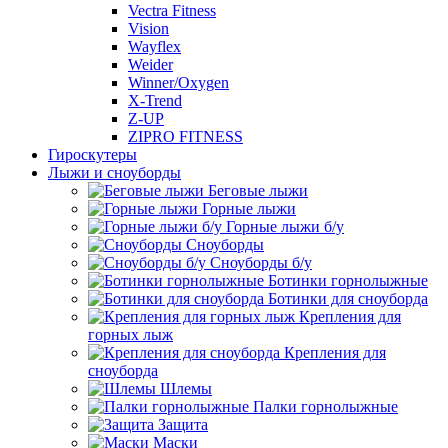
Vectra Fitness
Vision
Wayflex
Weider
Winner/Oxygen
X-Trend
Z-UP
ZIPRO FITNESS
Гироскутеры
Лыжи и сноуборды
Беговые лыжи
Горные лыжи
Горные лыжи б/у
Сноуборды
Сноуборды б/у
Ботинки горнолыжные
Ботинки для сноуборда
Крепления для
горных лыж
Крепления для
сноуборда
Шлемы
Палки горнолыжные
Защита
Маски