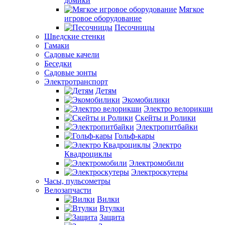
домики
Мягкое
игровое оборудование
Песочницы
Шведские стенки
Гамаки
Садовые качели
Беседки
Садовые зонты
Электротранспорт
Детям
Экомобилики
Электро велорикши
Скейты и Ролики
Электропитбайки
Гольф-кары
Электро
Квадроциклы
Электромобили
Электроскутеры
Часы, пульсометры
Велозапчасти
Вилки
Втулки
Защита