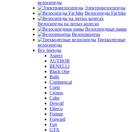
велосипеды
Электровелосипеды
Велосипеды Fat bike
Велосипеды на литых колесах
Велосипедные рамы
Велоприцепы
Трехколесные
велосипеды
Все бренды
Aspect
AUTHOR
BENELLI
Black One
Bulls
Commencal
Corto
Cronus
Cube
Dewolf
Eltreco
Format
Forward
Fuji
GTX