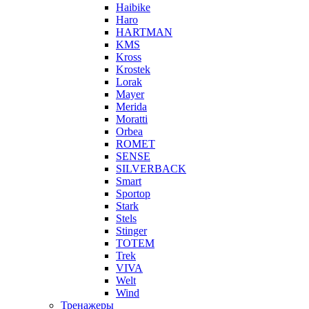
Haibike
Haro
HARTMAN
KMS
Kross
Krostek
Lorak
Mayer
Merida
Moratti
Orbea
ROMET
SENSE
SILVERBACK
Smart
Sportop
Stark
Stels
Stinger
TOTEM
Trek
VIVA
Welt
Wind
Тренажеры