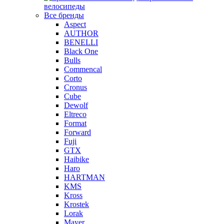
велосипеды
Все бренды
Aspect
AUTHOR
BENELLI
Black One
Bulls
Commencal
Corto
Cronus
Cube
Dewolf
Eltreco
Format
Forward
Fuji
GTX
Haibike
Haro
HARTMAN
KMS
Kross
Krostek
Lorak
Mayer