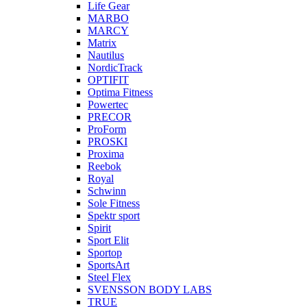
Life Gear
MARBO
MARCY
Matrix
Nautilus
NordicTrack
OPTIFIT
Optima Fitness
Powertec
PRECOR
ProForm
PROSKI
Proxima
Reebok
Royal
Schwinn
Sole Fitness
Spektr sport
Spirit
Sport Elit
Sportop
SportsArt
Steel Flex
SVENSSON BODY LABS
TRUE