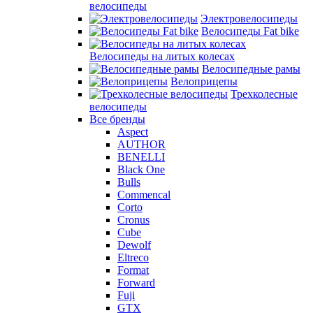
велосипеды
Электровелосипеды
Велосипеды Fat bike
Велосипеды на литых колесах
Велосипедные рамы
Велоприцепы
Трехколесные
велосипеды
Все бренды
Aspect
AUTHOR
BENELLI
Black One
Bulls
Commencal
Corto
Cronus
Cube
Dewolf
Eltreco
Format
Forward
Fuji
GTX