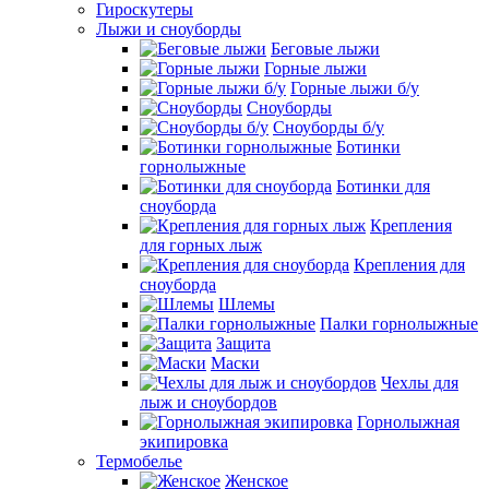
Гироскутеры
Лыжи и сноуборды
Беговые лыжи
Горные лыжи
Горные лыжи б/у
Сноуборды
Сноуборды б/у
Ботинки
горнолыжные
Ботинки для
сноуборда
Крепления
для горных лыж
Крепления для
сноуборда
Шлемы
Палки горнолыжные
Защита
Маски
Чехлы для
лыж и сноубордов
Горнолыжная
экипировка
Термобелье
Женское