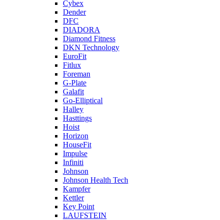
Cybex
Dender
DFC
DIADORA
Diamond Fitness
DKN Technology
EuroFit
Fitlux
Foreman
G-Plate
Galafit
Go-Elliptical
Halley
Hasttings
Hoist
Horizon
HouseFit
Impulse
Infiniti
Johnson
Johnson Health Tech
Kampfer
Kettler
Key Point
LAUFSTEIN