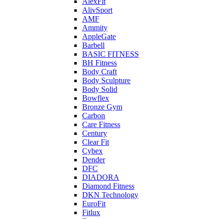
AlexFit
AlivSport
AMF
Ammity
AppleGate
Barbell
BASIC FITNESS
BH Fitness
Body Craft
Body Sculpture
Body Solid
Bowflex
Bronze Gym
Carbon
Care Fitness
Century
Clear Fit
Cybex
Dender
DFC
DIADORA
Diamond Fitness
DKN Technology
EuroFit
Fitlux