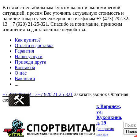
В связи с нестабильным курсом валют и экономической
ситуацией, просим Вас уточнять актуальную стоимость и
наличие товара у менеджеров по телефонам
+7 (473) 292-32-
13, +7 (920) 21-25-321
. Спасибо за понимание, приносим
извинения за доставленные неудобства.
Как купить?
Оплата и доставка
Гарантия
Наши услуги
Приведи друга
Контакты
О нас
Вакансии
...
+7 473 292-32-13
+7 920 21-25-321
Заказать звонок
Обратная
связь
г. Воронеж,
ул.
Куколкина,
д. 29
(напротив
центра