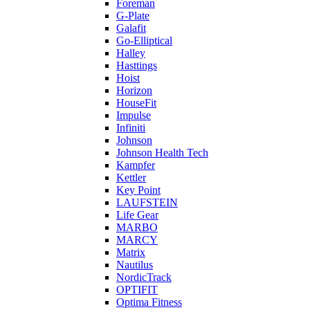
Foreman
G-Plate
Galafit
Go-Elliptical
Halley
Hasttings
Hoist
Horizon
HouseFit
Impulse
Infiniti
Johnson
Johnson Health Tech
Kampfer
Kettler
Key Point
LAUFSTEIN
Life Gear
MARBO
MARCY
Matrix
Nautilus
NordicTrack
OPTIFIT
Optima Fitness