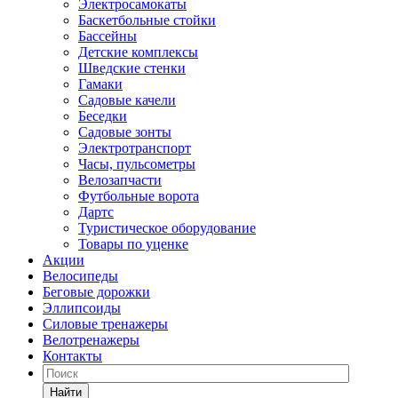
Электросамокаты
Баскетбольные стойки
Бассейны
Детские комплексы
Шведские стенки
Гамаки
Садовые качели
Беседки
Садовые зонты
Электротранспорт
Часы, пульсометры
Велозапчасти
Футбольные ворота
Дартс
Туристическое оборудование
Товары по уценке
Акции
Велосипеды
Беговые дорожки
Эллипсоиды
Силовые тренажеры
Велотренажеры
Контакты
Найти