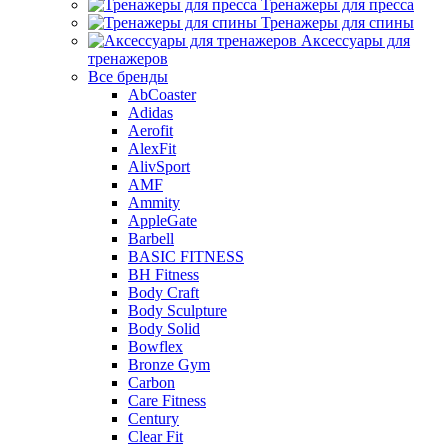
Тренажеры для пресса
Тренажеры для спины
Аксессуары для
тренажеров
Все бренды
AbCoaster
Adidas
Aerofit
AlexFit
AlivSport
AMF
Ammity
AppleGate
Barbell
BASIC FITNESS
BH Fitness
Body Craft
Body Sculpture
Body Solid
Bowflex
Bronze Gym
Carbon
Care Fitness
Century
Clear Fit