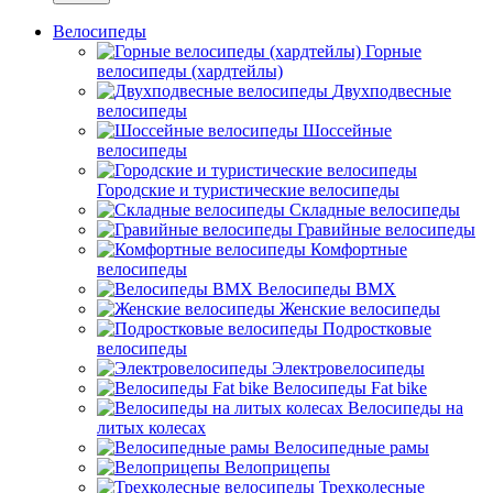
Велосипеды
Горные
велосипеды (хардтейлы)
Двухподвесные
велосипеды
Шоссейные
велосипеды
Городские и туристические велосипеды
Складные велосипеды
Гравийные велосипеды
Комфортные
велосипеды
Велосипеды BMX
Женские велосипеды
Подростковые
велосипеды
Электровелосипеды
Велосипеды Fat bike
Велосипеды на
литых колесах
Велосипедные рамы
Велоприцепы
Трехколесные