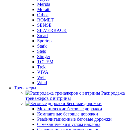
Merida
Moratti
Orbea
ROMET
SENSE
SILVERBACK
Smart
Sportop
Stark
Stels
Stinger
TOTEM
Trek
VIVA
Welt
Wind
Тренажеры
Распродажа
тренажеров с витрины
Беговые дорожки
Механические беговые дорожки
Компактные беговые дорожки
Реабилитационные беговые дорожки
С механическим углом наклона
С электрическим углом наклона