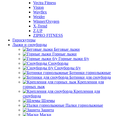
Vectra Fitness
Vision
Wayflex
Weider
Winner/Oxygen
X-Trend
Z-UP
ZIPRO FITNESS
Гироскутеры
Лыжи и сноуборды
Беговые лыжи
Горные лыжи
Горные лыжи б/у
Сноуборды
Сноуборды б/у
Ботинки горнолыжные
Ботинки для сноуборда
Крепления для
горных лыж
Крепления для
сноуборда
Шлемы
Палки горнолыжные
Защита
Маски