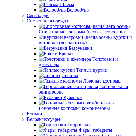
Шлема
Велообувь
Сап Борды
Спортивная одежда
Спортивные костюмы (весна-лето-осень)
Куртки и
ветровки (весна/осень)
Безрукавки
Брюки
Толстовки и
джемпера
Теплые куртки
Лосины
Лыжные костюмы
Горнолыжная
экипировка
Рубашки
Гоночные костюмы, комбинезоны
Коньки
Велоаксессуары
Гидропаки
Фары, габариты
Сумки и бардачки