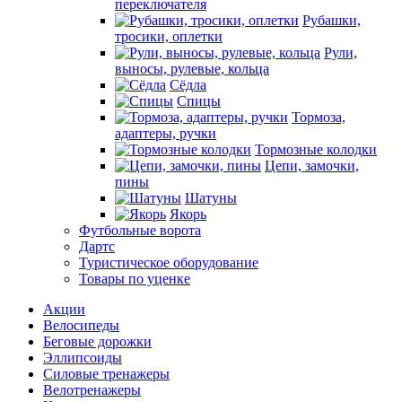
переключателя
Рубашки,
тросики, оплетки
Рули,
выносы, рулевые, кольца
Сёдла
Спицы
Тормоза,
адаптеры, ручки
Тормозные колодки
Цепи, замочки,
пины
Шатуны
Якорь
Футбольные ворота
Дартс
Туристическое оборудование
Товары по уценке
Акции
Велосипеды
Беговые дорожки
Эллипсоиды
Силовые тренажеры
Велотренажеры