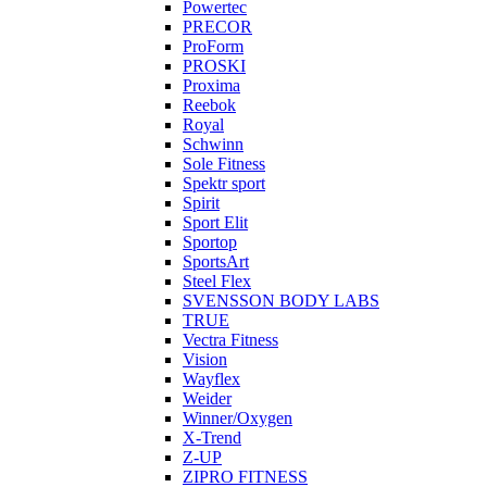
Powertec
PRECOR
ProForm
PROSKI
Proxima
Reebok
Royal
Schwinn
Sole Fitness
Spektr sport
Spirit
Sport Elit
Sportop
SportsArt
Steel Flex
SVENSSON BODY LABS
TRUE
Vectra Fitness
Vision
Wayflex
Weider
Winner/Oxygen
X-Trend
Z-UP
ZIPRO FITNESS