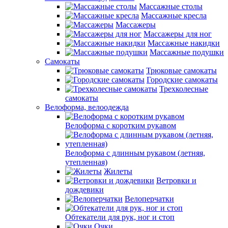
Массажные столы
Массажные кресла
Массажеры
Массажеры для ног
Массажные накидки
Массажные подушки
Самокаты
Трюковые самокаты
Городские самокаты
Трехколесные
самокаты
Велоформа, велоодежда
Велоформа с коротким рукавом
Велоформа с длинным рукавом (летняя,
утепленная)
Жилеты
Ветровки и
дождевики
Велоперчатки
Обтекатели для рук, ног и стоп
Очки