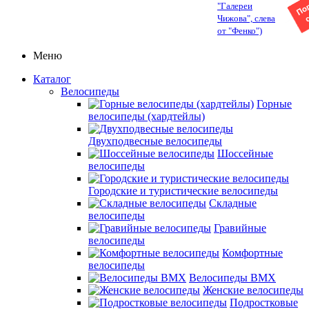
"Галереи
Чижова", слева
от "Фенко")
Меню
Каталог
Велосипеды
Горные
велосипеды (хардтейлы)
Двухподвесные велосипеды
Шоссейные
велосипеды
Городские и туристические велосипеды
Складные
велосипеды
Гравийные
велосипеды
Комфортные
велосипеды
Велосипеды BMX
Женские велосипеды
Подростковые