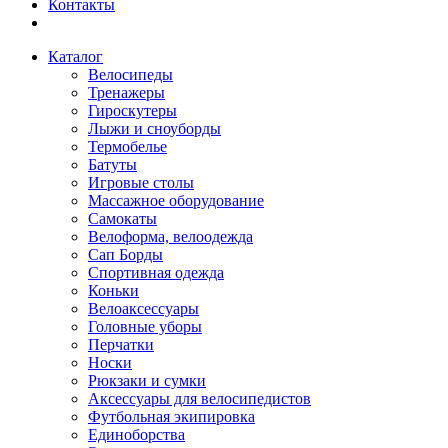
Контакты
Каталог
Велосипеды
Тренажеры
Гироскутеры
Лыжи и сноуборды
Термобелье
Батуты
Игровые столы
Массажное оборудование
Самокаты
Велоформа, велоодежда
Сап Борды
Спортивная одежда
Коньки
Велоаксессуары
Головные уборы
Перчатки
Носки
Рюкзаки и сумки
Аксессуары для велосипедистов
Футбольная экипировка
Единоборства