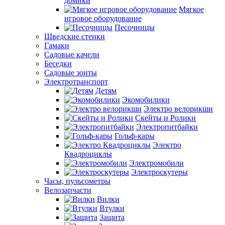
домики
Мягкое
игровое оборудование
Песочницы
Шведские стенки
Гамаки
Садовые качели
Беседки
Садовые зонты
Электротранспорт
Детям
Экомобилики
Электро велорикши
Скейты и Ролики
Электропитбайки
Гольф-кары
Электро
Квадроциклы
Электромобили
Электроскутеры
Часы, пульсометры
Велозапчасти
Вилки
Втулки
Защита