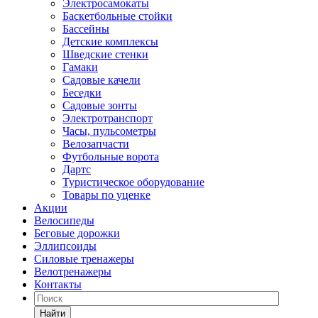
Электросамокаты
Баскетбольные стойки
Бассейны
Детские комплексы
Шведские стенки
Гамаки
Садовые качели
Беседки
Садовые зонты
Электротранспорт
Часы, пульсометры
Велозапчасти
Футбольные ворота
Дартс
Туристическое оборудование
Товары по уценке
Акции
Велосипеды
Беговые дорожки
Эллипсоиды
Силовые тренажеры
Велотренажеры
Контакты
Найти