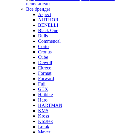
велосипеды
Все бренды
Aspect
AUTHOR
BENELLI
Black One
Bulls
Commencal
Corto
Cronus
Cube
Dewolf
Eltreco
Format
Forward
Fuji
GTX
Haibike
Haro
HARTMAN
KMS
Kross
Krostek
Lorak
Mayer