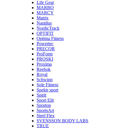
Life Gear
MARBO
MARCY
Matrix
Nautilus
NordicTrack
OPTIFIT
Optima Fitness
Powertec
PRECOR
ProForm
PROSKI
Proxima
Reebok
Royal
Schwinn
Sole Fitness
Spektr sport
Spirit
Sport Elit
Sportop
SportsArt
Steel Flex
SVENSSON BODY LABS
TRUE