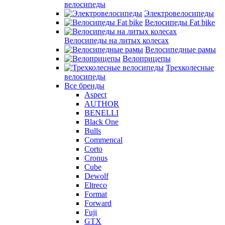
велосипеды
Электровелосипеды
Велосипеды Fat bike
Велосипеды на литых колесах
Велосипедные рамы
Велоприцепы
Трехколесные
велосипеды
Все бренды
Aspect
AUTHOR
BENELLI
Black One
Bulls
Commencal
Corto
Cronus
Cube
Dewolf
Eltreco
Format
Forward
Fuji
GTX