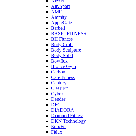
AlexFit
AlivSport
AMF
Ammity
AppleGate
Barbell
BASIC FITNESS
BH Fitness
Body Craft
Body Sculpture
Body Solid
Bowflex
Bronze Gym
Carbon
Care Fitness
Century
Clear Fit
Cybex
Dender
DFC
DIADORA
Diamond Fitness
DKN Technology
EuroFit
Fitlux