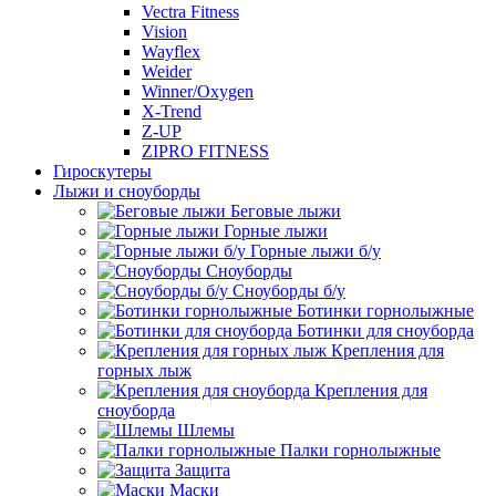
Vectra Fitness
Vision
Wayflex
Weider
Winner/Oxygen
X-Trend
Z-UP
ZIPRO FITNESS
Гироскутеры
Лыжи и сноуборды
Беговые лыжи
Горные лыжи
Горные лыжи б/у
Сноуборды
Сноуборды б/у
Ботинки горнолыжные
Ботинки для сноуборда
Крепления для
горных лыж
Крепления для
сноуборда
Шлемы
Палки горнолыжные
Защита
Маски