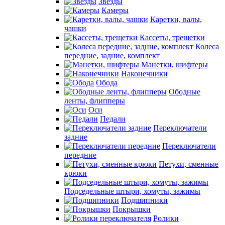
Звезды
Камеры
Каретки, валы,
чашки
Кассеты, трещетки
Колеса
передние, задние, комплект
Манетки, шифтеры
Наконечники
Обода
Ободные
ленты, флипперы
Оси
Педали
Переключатели
задние
Переключатели
передние
Петухи, сменные
крюки
Подседельные штыри, хомуты, зажимы
Подшипники
Покрышки
Ролики