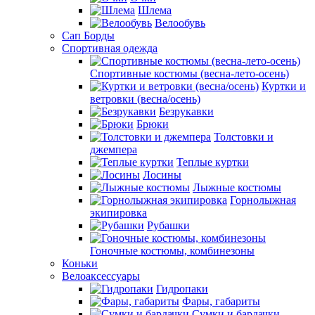
Шлема
Велообувь
Сап Борды
Спортивная одежда
Спортивные костюмы (весна-лето-осень)
Куртки и
ветровки (весна/осень)
Безрукавки
Брюки
Толстовки и
джемпера
Теплые куртки
Лосины
Лыжные костюмы
Горнолыжная
экипировка
Рубашки
Гоночные костюмы, комбинезоны
Коньки
Велоаксессуары
Гидропаки
Фары, габариты
Сумки и бардачки