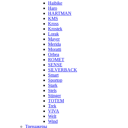
Haibike
Haro
HARTMAN
KMS
Kross
Krostek
Lorak
Mayer
Merida
Moratti
Orbea
ROMET
SENSE
SILVERBACK
Smart
Sportop
Stark
Stels
Stinger
TOTEM
Trek
VIVA
Welt
Wind
Тренажеры