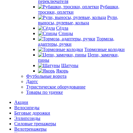
переключателя
Рубашки,
тросики, оплетки
Рули,
выносы, рулевые, кольца
Сёдла
Спицы
Тормоза,
адаптеры, ручки
Тормозные колодки
Цепи, замочки,
пины
Шатуны
Якорь
Футбольные ворота
Дартс
Туристическое оборудование
Товары по уценке
Акции
Велосипеды
Беговые дорожки
Эллипсоиды
Силовые тренажеры
Велотренажеры