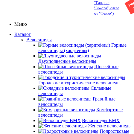
"Галереи
Чижова", слева
от "Фенко")
Меню
Каталог
Велосипеды
Горные
велосипеды (хардтейлы)
Двухподвесные велосипеды
Шоссейные
велосипеды
Городские и туристические велосипеды
Складные
велосипеды
Гравийные
велосипеды
Комфортные
велосипеды
Велосипеды BMX
Женские велосипеды
Подростковые