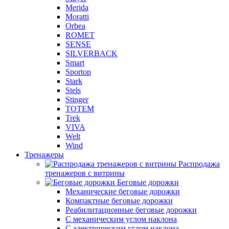
Merida
Moratti
Orbea
ROMET
SENSE
SILVERBACK
Smart
Sportop
Stark
Stels
Stinger
TOTEM
Trek
VIVA
Welt
Wind
Тренажеры
Распродажа
тренажеров с витрины
Беговые дорожки
Механические беговые дорожки
Компактные беговые дорожки
Реабилитационные беговые дорожки
С механическим углом наклона
С электрическим углом наклона