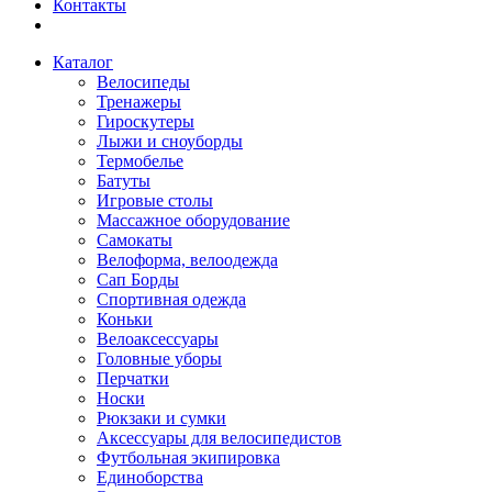
Контакты
Каталог
Велосипеды
Тренажеры
Гироскутеры
Лыжи и сноуборды
Термобелье
Батуты
Игровые столы
Массажное оборудование
Самокаты
Велоформа, велоодежда
Сап Борды
Спортивная одежда
Коньки
Велоаксессуары
Головные уборы
Перчатки
Носки
Рюкзаки и сумки
Аксессуары для велосипедистов
Футбольная экипировка
Единоборства