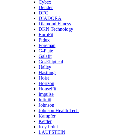
Cybex
Dender
DFC
DIADORA
Diamond Fitness
DKN Technology
EuroFit
Fitlux
Foreman
G-Plate
Galafit
Go-Elliptical
Halley
Hasttings
Hoist
Horizon
HouseFit
Impulse
Infiniti
Johnson
Johnson Health Tech
Kampfer
Kettler
Key Point
LAUFSTEIN