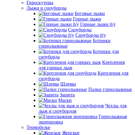
Гироскутеры
Лыжи и сноуборды
Беговые лыжи
Горные лыжи
Горные лыжи б/у
Сноуборды
Сноуборды б/у
Ботинки
горнолыжные
Ботинки для
сноуборда
Крепления
для горных лыж
Крепления для
сноуборда
Шлемы
Палки горнолыжные
Защита
Маски
Чехлы для
лыж и сноубордов
Горнолыжная
экипировка
Термобелье
Женское