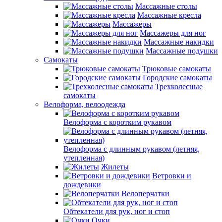
Массажные столы
Массажные кресла
Массажеры
Массажеры для ног
Массажные накидки
Массажные подушки
Самокаты
Трюковые самокаты
Городские самокаты
Трехколесные
самокаты
Велоформа, велоодежда
Велоформа с коротким рукавом
Велоформа с длинным рукавом (летняя,
утепленная)
Жилеты
Ветровки и
дождевики
Велоперчатки
Обтекатели для рук, ног и стоп
Очки