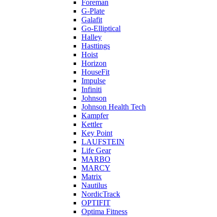
Foreman
G-Plate
Galafit
Go-Elliptical
Halley
Hasttings
Hoist
Horizon
HouseFit
Impulse
Infiniti
Johnson
Johnson Health Tech
Kampfer
Kettler
Key Point
LAUFSTEIN
Life Gear
MARBO
MARCY
Matrix
Nautilus
NordicTrack
OPTIFIT
Optima Fitness