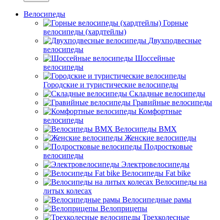
Велосипеды
Горные
велосипеды (хардтейлы)
Двухподвесные
велосипеды
Шоссейные
велосипеды
Городские и туристические велосипеды
Складные велосипеды
Гравийные велосипеды
Комфортные
велосипеды
Велосипеды BMX
Женские велосипеды
Подростковые
велосипеды
Электровелосипеды
Велосипеды Fat bike
Велосипеды на
литых колесах
Велосипедные рамы
Велоприцепы
Трехколесные