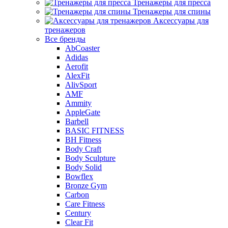
Тренажеры для пресса
Тренажеры для спины
Аксессуары для
тренажеров
Все бренды
AbCoaster
Adidas
Aerofit
AlexFit
AlivSport
AMF
Ammity
AppleGate
Barbell
BASIC FITNESS
BH Fitness
Body Craft
Body Sculpture
Body Solid
Bowflex
Bronze Gym
Carbon
Care Fitness
Century
Clear Fit