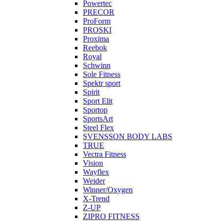
Powertec
PRECOR
ProForm
PROSKI
Proxima
Reebok
Royal
Schwinn
Sole Fitness
Spektr sport
Spirit
Sport Elit
Sportop
SportsArt
Steel Flex
SVENSSON BODY LABS
TRUE
Vectra Fitness
Vision
Wayflex
Weider
Winner/Oxygen
X-Trend
Z-UP
ZIPRO FITNESS