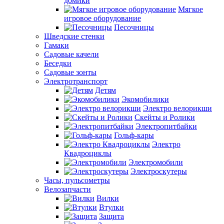
домики
Мягкое
игровое оборудование
Песочницы
Шведские стенки
Гамаки
Садовые качели
Беседки
Садовые зонты
Электротранспорт
Детям
Экомобилики
Электро велорикши
Скейты и Ролики
Электропитбайки
Гольф-кары
Электро
Квадроциклы
Электромобили
Электроскутеры
Часы, пульсометры
Велозапчасти
Вилки
Втулки
Защита