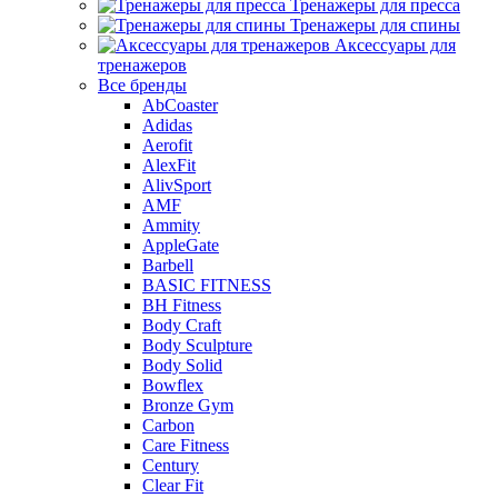
Тренажеры для пресса
Тренажеры для спины
Аксессуары для
тренажеров
Все бренды
AbCoaster
Adidas
Aerofit
AlexFit
AlivSport
AMF
Ammity
AppleGate
Barbell
BASIC FITNESS
BH Fitness
Body Craft
Body Sculpture
Body Solid
Bowflex
Bronze Gym
Carbon
Care Fitness
Century
Clear Fit