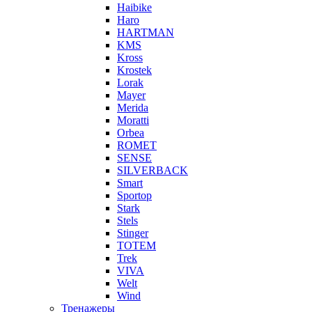
Haibike
Haro
HARTMAN
KMS
Kross
Krostek
Lorak
Mayer
Merida
Moratti
Orbea
ROMET
SENSE
SILVERBACK
Smart
Sportop
Stark
Stels
Stinger
TOTEM
Trek
VIVA
Welt
Wind
Тренажеры