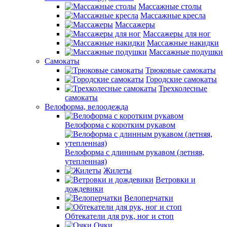
Массажные столы
Массажные кресла
Массажеры
Массажеры для ног
Массажные накидки
Массажные подушки
Самокаты
Трюковые самокаты
Городские самокаты
Трехколесные
самокаты
Велоформа, велоодежда
Велоформа с коротким рукавом
Велоформа с длинным рукавом (летняя,
утепленная)
Жилеты
Ветровки и
дождевики
Велоперчатки
Обтекатели для рук, ног и стоп
Очки