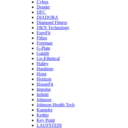
Cybex
Dender
DFC
DIADORA
Diamond Fitness
DKN Technology
EuroFit
Fitlux
Foreman
G-Plate
Galafit
Go-Elliptical
Halley
Hasttings
Hoist
Horizon
HouseFit
Impulse
Infiniti
Johnson
Johnson Health Tech
Kampfer
Kettler
Key Point
LAUFSTEIN