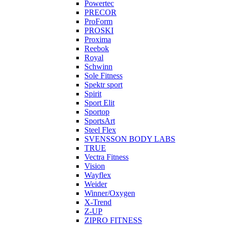
Powertec
PRECOR
ProForm
PROSKI
Proxima
Reebok
Royal
Schwinn
Sole Fitness
Spektr sport
Spirit
Sport Elit
Sportop
SportsArt
Steel Flex
SVENSSON BODY LABS
TRUE
Vectra Fitness
Vision
Wayflex
Weider
Winner/Oxygen
X-Trend
Z-UP
ZIPRO FITNESS