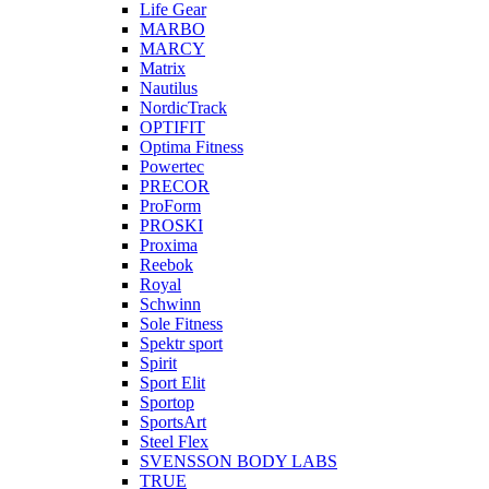
Life Gear
MARBO
MARCY
Matrix
Nautilus
NordicTrack
OPTIFIT
Optima Fitness
Powertec
PRECOR
ProForm
PROSKI
Proxima
Reebok
Royal
Schwinn
Sole Fitness
Spektr sport
Spirit
Sport Elit
Sportop
SportsArt
Steel Flex
SVENSSON BODY LABS
TRUE