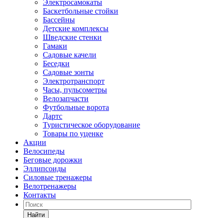
Электросамокаты
Баскетбольные стойки
Бассейны
Детские комплексы
Шведские стенки
Гамаки
Садовые качели
Беседки
Садовые зонты
Электротранспорт
Часы, пульсометры
Велозапчасти
Футбольные ворота
Дартс
Туристическое оборудование
Товары по уценке
Акции
Велосипеды
Беговые дорожки
Эллипсоиды
Силовые тренажеры
Велотренажеры
Контакты
Найти