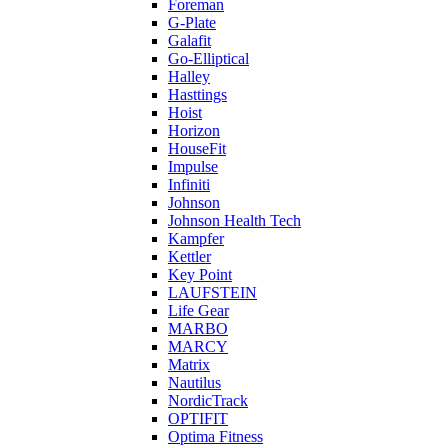
Foreman
G-Plate
Galafit
Go-Elliptical
Halley
Hasttings
Hoist
Horizon
HouseFit
Impulse
Infiniti
Johnson
Johnson Health Tech
Kampfer
Kettler
Key Point
LAUFSTEIN
Life Gear
MARBO
MARCY
Matrix
Nautilus
NordicTrack
OPTIFIT
Optima Fitness