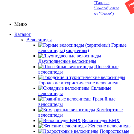
"Галереи
Чижова", слева
от "Фенко")
Меню
Каталог
Велосипеды
Горные
велосипеды (хардтейлы)
Двухподвесные велосипеды
Шоссейные
велосипеды
Городские и туристические велосипеды
Складные
велосипеды
Гравийные
велосипеды
Комфортные
велосипеды
Велосипеды BMX
Женские велосипеды
Подростковые