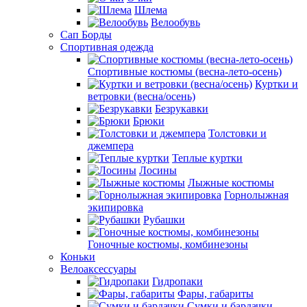
Шлема
Велообувь
Сап Борды
Спортивная одежда
Спортивные костюмы (весна-лето-осень)
Куртки и
ветровки (весна/осень)
Безрукавки
Брюки
Толстовки и
джемпера
Теплые куртки
Лосины
Лыжные костюмы
Горнолыжная
экипировка
Рубашки
Гоночные костюмы, комбинезоны
Коньки
Велоаксессуары
Гидропаки
Фары, габариты
Сумки и бардачки