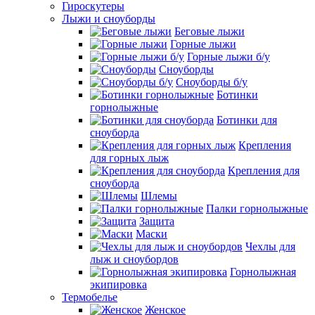
Гироскутеры
Лыжи и сноуборды
Беговые лыжи
Горные лыжи
Горные лыжи б/у
Сноуборды
Сноуборды б/у
Ботинки
горнолыжные
Ботинки для
сноуборда
Крепления
для горных лыж
Крепления для
сноуборда
Шлемы
Палки горнолыжные
Защита
Маски
Чехлы для
лыж и сноубордов
Горнолыжная
экипировка
Термобелье
Женское