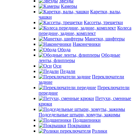
Звезды
Камеры
Каретки, валы,
чашки
Кассеты, трещетки
Колеса
передние, задние, комплект
Манетки, шифтеры
Наконечники
Обода
Ободные
ленты, флипперы
Оси
Педали
Переключатели
задние
Переключатели
передние
Петухи, сменные
крюки
Подседельные штыри, хомуты, зажимы
Подшипники
Покрышки
Ролики