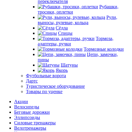
переключателя
Рубашки,
тросики, оплетки
Рули,
выносы, рулевые, кольца
Сёдла
Спицы
Тормоза,
адаптеры, ручки
Тормозные колодки
Цепи, замочки,
пины
Шатуны
Якорь
Футбольные ворота
Дартс
Туристическое оборудование
Товары по уценке
Акции
Велосипеды
Беговые дорожки
Эллипсоиды
Силовые тренажеры
Велотренажеры