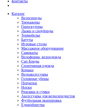
Контакты
Каталог
Велосипеды
Тренажеры
Гироскутеры
Лыжи и сноуборды
Термобелье
Батуты
Игровые столы
Массажное оборудование
Самокаты
Велоформа, велоодежда
Сап Борды
Спортивная одежда
Коньки
Велоаксессуары
Головные уборы
Перчатки
Носки
Рюкзаки и сумки
Аксессуары для велосипедистов
Футбольная экипировка
Единоборства