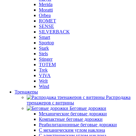
Merida
Moratti
Orbea
ROMET
SENSE
SILVERBACK
Smart
Sportop
Stark
Stels
Stinger
TOTEM
Trek
VIVA
Welt
Wind
Тренажеры
Распродажа
тренажеров с витрины
Беговые дорожки
Механические беговые дорожки
Компактные беговые дорожки
Реабилитационные беговые дорожки
С механическим углом наклона
С электрическим углом наклона