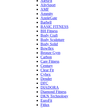
AlexFit
AlivSport
AMF
Ammity
AppleGate
Barbell
BASIC FITNESS
BH Fitness
Body Craft
Body Sculpture
Body Solid
Bowflex
Bronze Gym
Carbon
Care Fitness
Century
Clear Fit
Cybex
Dender
DFC
DIADORA
Diamond Fitness
DKN Technology
EuroFit
Fitlux