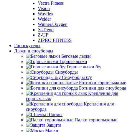
Vectra Fitness
Vision
Wayflex
Weider
Winner/Oxygen
X-Trend
Z-UP
ZIPRO FITNESS
Гироскутеры
Лыжи и сноуборды
Беговые лыжи
Горные лыжи
Горные лыжи б/у
Сноуборды
Сноуборды б/у
Ботинки горнолыжные
Ботинки для сноуборда
Крепления для
горных лыж
Крепления для
сноуборда
Шлемы
Палки горнолыжные
Защита
Маски