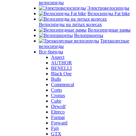
велосипеды
Электровелосипеды
Велосипеды Fat bike
Велосипеды на литых колесах
Велосипедные рамы
Велоприцепы
Трехколесные
велосипеды
Все бренды
Aspect
AUTHOR
BENELLI
Black One
Bulls
Commencal
Corto
Cronus
Cube
Dewolf
Eltreco
Format
Forward
Fuji
GTX