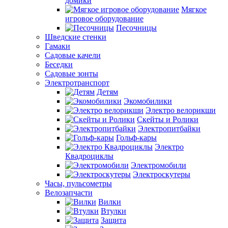
домики
Мягкое
игровое оборудование
Песочницы
Шведские стенки
Гамаки
Садовые качели
Беседки
Садовые зонты
Электротранспорт
Детям
Экомобилики
Электро велорикши
Скейты и Ролики
Электропитбайки
Гольф-кары
Электро
Квадроциклы
Электромобили
Электроскутеры
Часы, пульсометры
Велозапчасти
Вилки
Втулки
Защита