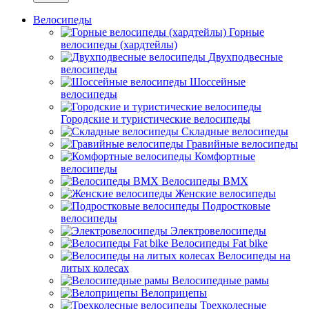
Велосипеды
Горные
велосипеды (хардтейлы)
Двухподвесные
велосипеды
Шоссейные
велосипеды
Городские и туристические велосипеды
Складные велосипеды
Гравийные велосипеды
Комфортные
велосипеды
Велосипеды BMX
Женские велосипеды
Подростковые
велосипеды
Электровелосипеды
Велосипеды Fat bike
Велосипеды на
литых колесах
Велосипедные рамы
Велоприцепы
Трехколесные