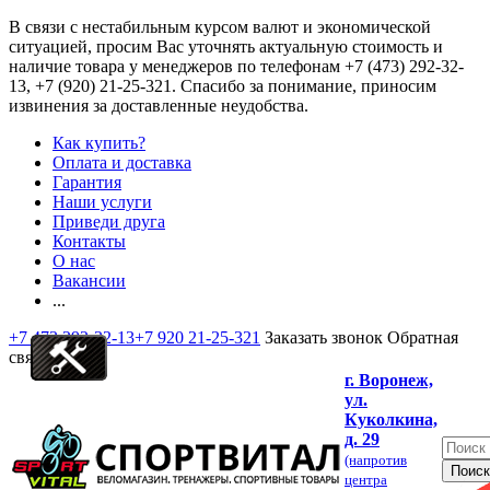
В связи с нестабильным курсом валют и экономической
ситуацией, просим Вас уточнять актуальную стоимость и
наличие товара у менеджеров по телефонам
+7 (473) 292-32-
13, +7 (920) 21-25-321
. Спасибо за понимание, приносим
извинения за доставленные неудобства.
Как купить?
Оплата и доставка
Гарантия
Наши услуги
Приведи друга
Контакты
О нас
Вакансии
...
+7 473 292-32-13
+7 920 21-25-321
Заказать звонок
Обратная
связь
г. Воронеж,
ул.
Куколкина,
д. 29
(напротив
центра