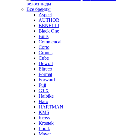
велосипеды
Все бренды
Aspect
AUTHOR
BENELLI
Black One
Bulls
Commencal
Corto
Cronus
Cube
Dewolf
Eltreco
Format
Forward
Fuji
GTX
Haibike
Haro
HARTMAN
KMS
Kross
Krostek
Lorak
Mayer