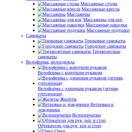
Массажные столы
Массажные кресла
Массажеры
Массажеры для ног
Массажные накидки
Массажные подушки
Самокаты
Трюковые самокаты
Городские самокаты
Трехколесные
самокаты
Велоформа, велоодежда
Велоформа с коротким рукавом
Велоформа с длинным рукавом (летняя,
утепленная)
Жилеты
Ветровки и
дождевики
Велоперчатки
Обтекатели для рук, ног и стоп
Очки