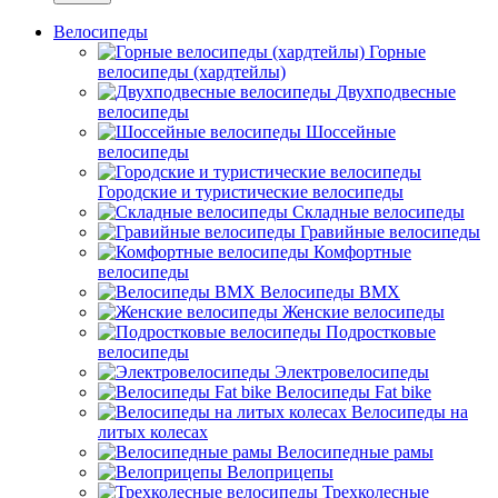
Велосипеды
Горные
велосипеды (хардтейлы)
Двухподвесные
велосипеды
Шоссейные
велосипеды
Городские и туристические велосипеды
Складные велосипеды
Гравийные велосипеды
Комфортные
велосипеды
Велосипеды BMX
Женские велосипеды
Подростковые
велосипеды
Электровелосипеды
Велосипеды Fat bike
Велосипеды на
литых колесах
Велосипедные рамы
Велоприцепы
Трехколесные