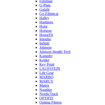
Foreman
G-Plate
Galafit
Go-Elliptical
Halley
Hasttings
Hoist
Horizon
HouseFit
Impulse
Infiniti
Johnson
Johnson Health Tech
Kampfer
Kettler
Key Point
LAUFSTEIN
Life Gear
MARBO
MARCY
Matrix
Nautilus
NordicTrack
OPTIFIT
Optima Fitness