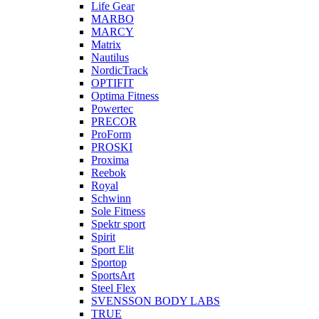
Life Gear
MARBO
MARCY
Matrix
Nautilus
NordicTrack
OPTIFIT
Optima Fitness
Powertec
PRECOR
ProForm
PROSKI
Proxima
Reebok
Royal
Schwinn
Sole Fitness
Spektr sport
Spirit
Sport Elit
Sportop
SportsArt
Steel Flex
SVENSSON BODY LABS
TRUE