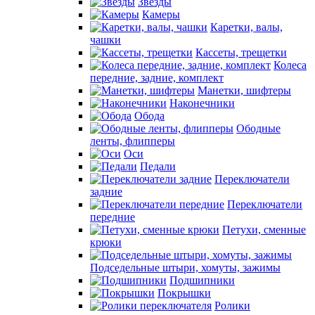
Звезды
Камеры
Каретки, валы,
чашки
Кассеты, трещетки
Колеса
передние, задние, комплект
Манетки, шифтеры
Наконечники
Обода
Ободные
ленты, флипперы
Оси
Педали
Переключатели
задние
Переключатели
передние
Петухи, сменные
крюки
Подседельные штыри, хомуты, зажимы
Подшипники
Покрышки
Ролики