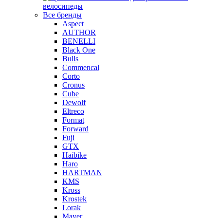
велосипеды
Все бренды
Aspect
AUTHOR
BENELLI
Black One
Bulls
Commencal
Corto
Cronus
Cube
Dewolf
Eltreco
Format
Forward
Fuji
GTX
Haibike
Haro
HARTMAN
KMS
Kross
Krostek
Lorak
Mayer