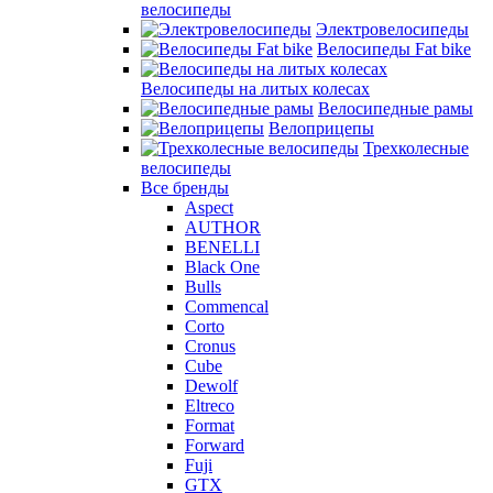
велосипеды
Электровелосипеды
Велосипеды Fat bike
Велосипеды на литых колесах
Велосипедные рамы
Велоприцепы
Трехколесные
велосипеды
Все бренды
Aspect
AUTHOR
BENELLI
Black One
Bulls
Commencal
Corto
Cronus
Cube
Dewolf
Eltreco
Format
Forward
Fuji
GTX