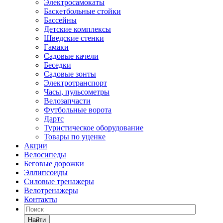
Электросамокаты
Баскетбольные стойки
Бассейны
Детские комплексы
Шведские стенки
Гамаки
Садовые качели
Беседки
Садовые зонты
Электротранспорт
Часы, пульсометры
Велозапчасти
Футбольные ворота
Дартс
Туристическое оборудование
Товары по уценке
Акции
Велосипеды
Беговые дорожки
Эллипсоиды
Силовые тренажеры
Велотренажеры
Контакты
Найти