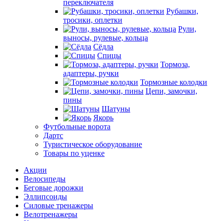
переключателя
Рубашки,
тросики, оплетки
Рули,
выносы, рулевые, кольца
Сёдла
Спицы
Тормоза,
адаптеры, ручки
Тормозные колодки
Цепи, замочки,
пины
Шатуны
Якорь
Футбольные ворота
Дартс
Туристическое оборудование
Товары по уценке
Акции
Велосипеды
Беговые дорожки
Эллипсоиды
Силовые тренажеры
Велотренажеры