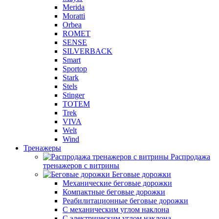
Merida
Moratti
Orbea
ROMET
SENSE
SILVERBACK
Smart
Sportop
Stark
Stels
Stinger
TOTEM
Trek
VIVA
Welt
Wind
Тренажеры
Распродажа
тренажеров с витрины
Беговые дорожки
Механические беговые дорожки
Компактные беговые дорожки
Реабилитационные беговые дорожки
С механическим углом наклона
С электрическим углом наклона