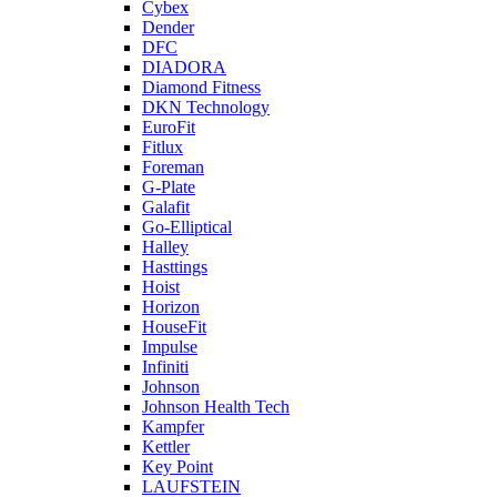
Cybex
Dender
DFC
DIADORA
Diamond Fitness
DKN Technology
EuroFit
Fitlux
Foreman
G-Plate
Galafit
Go-Elliptical
Halley
Hasttings
Hoist
Horizon
HouseFit
Impulse
Infiniti
Johnson
Johnson Health Tech
Kampfer
Kettler
Key Point
LAUFSTEIN