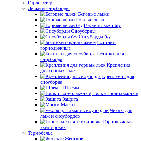
Гироскутеры
Лыжи и сноуборды
Беговые лыжи
Горные лыжи
Горные лыжи б/у
Сноуборды
Сноуборды б/у
Ботинки
горнолыжные
Ботинки для
сноуборда
Крепления
для горных лыж
Крепления для
сноуборда
Шлемы
Палки горнолыжные
Защита
Маски
Чехлы для
лыж и сноубордов
Горнолыжная
экипировка
Термобелье
Женское