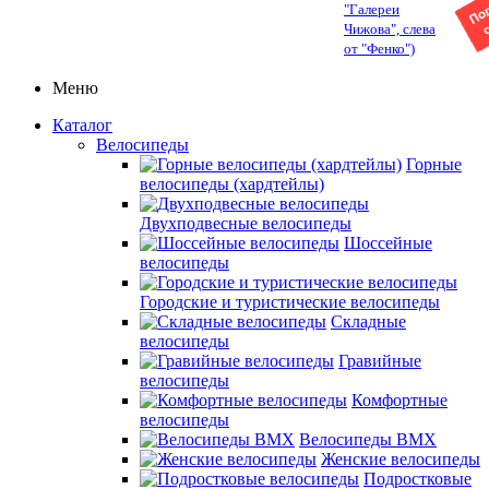
"Галереи
Чижова", слева
от "Фенко")
Меню
Каталог
Велосипеды
Горные
велосипеды (хардтейлы)
Двухподвесные велосипеды
Шоссейные
велосипеды
Городские и туристические велосипеды
Складные
велосипеды
Гравийные
велосипеды
Комфортные
велосипеды
Велосипеды BMX
Женские велосипеды
Подростковые