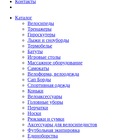
Контакты
Каталог
Велосипеды
Тренажеры
Гироскутеры
Лыжи и сноуборды
Термобелье
Батуты
Игровые столы
Массажное оборудование
Самокаты
Велоформа, велоодежда
Сап Борды
Спортивная одежда
Коньки
Велоаксессуары
Головные уборы
Перчатки
Носки
Рюкзаки и сумки
Аксессуары для велосипедистов
Футбольная экипировка
Единоборства