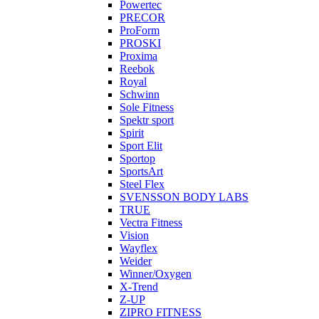
Powertec
PRECOR
ProForm
PROSKI
Proxima
Reebok
Royal
Schwinn
Sole Fitness
Spektr sport
Spirit
Sport Elit
Sportop
SportsArt
Steel Flex
SVENSSON BODY LABS
TRUE
Vectra Fitness
Vision
Wayflex
Weider
Winner/Oxygen
X-Trend
Z-UP
ZIPRO FITNESS