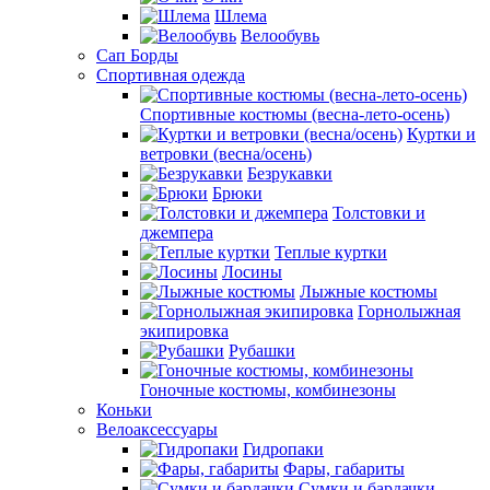
Шлема
Велообувь
Сап Борды
Спортивная одежда
Спортивные костюмы (весна-лето-осень)
Куртки и
ветровки (весна/осень)
Безрукавки
Брюки
Толстовки и
джемпера
Теплые куртки
Лосины
Лыжные костюмы
Горнолыжная
экипировка
Рубашки
Гоночные костюмы, комбинезоны
Коньки
Велоаксессуары
Гидропаки
Фары, габариты
Сумки и бардачки