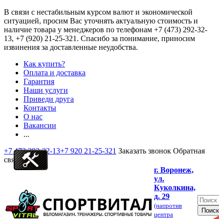
В связи с нестабильным курсом валют и экономической
ситуацией, просим Вас уточнять актуальную стоимость и
наличие товара у менеджеров по телефонам
+7 (473) 292-32-
13, +7 (920) 21-25-321
. Спасибо за понимание, приносим
извинения за доставленные неудобства.
Как купить?
Оплата и доставка
Гарантия
Наши услуги
Приведи друга
Контакты
О нас
Вакансии
...
+7 473 292-32-13
+7 920 21-25-321
Заказать звонок
Обратная
связь
г. Воронеж,
ул.
Куколкина,
д. 29
(напротив
центра