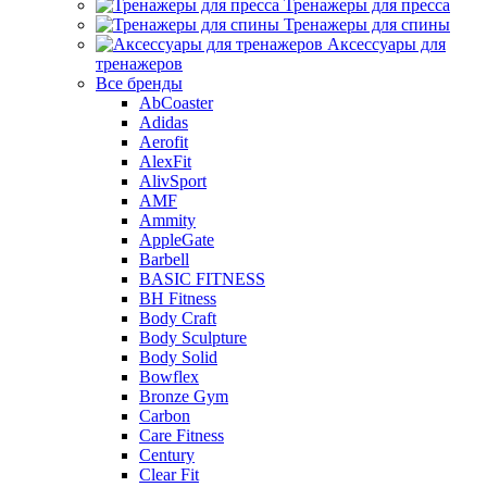
Тренажеры для пресса
Тренажеры для спины
Аксессуары для
тренажеров
Все бренды
AbCoaster
Adidas
Aerofit
AlexFit
AlivSport
AMF
Ammity
AppleGate
Barbell
BASIC FITNESS
BH Fitness
Body Craft
Body Sculpture
Body Solid
Bowflex
Bronze Gym
Carbon
Care Fitness
Century
Clear Fit