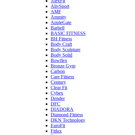
AlexFit
AlivSport
AMF
Ammity
AppleGate
Barbell
BASIC FITNESS
BH Fitness
Body Craft
Body Sculpture
Body Solid
Bowflex
Bronze Gym
Carbon
Care Fitness
Century
Clear Fit
Cybex
Dender
DFC
DIADORA
Diamond Fitness
DKN Technology
EuroFit
Fitlux