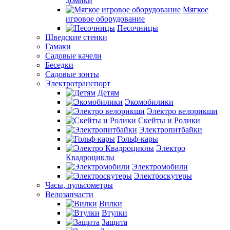
домики
Мягкое
игровое оборудование
Песочницы
Шведские стенки
Гамаки
Садовые качели
Беседки
Садовые зонты
Электротранспорт
Детям
Экомобилики
Электро велорикши
Скейты и Ролики
Электропитбайки
Гольф-кары
Электро
Квадроциклы
Электромобили
Электроскутеры
Часы, пульсометры
Велозапчасти
Вилки
Втулки
Защита