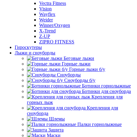
Vectra Fitness
Vision
Wayflex
Weider
Winner/Oxygen
X-Trend
Z-UP
ZIPRO FITNESS
Гироскутеры
Лыжи и сноуборды
Беговые лыжи
Горные лыжи
Горные лыжи б/у
Сноуборды
Сноуборды б/у
Ботинки горнолыжные
Ботинки для сноуборда
Крепления для
горных лыж
Крепления для
сноуборда
Шлемы
Палки горнолыжные
Защита
Маски