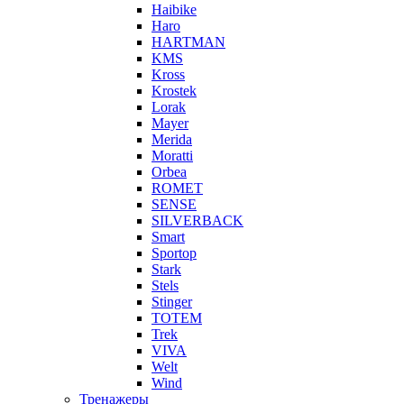
Haibike
Haro
HARTMAN
KMS
Kross
Krostek
Lorak
Mayer
Merida
Moratti
Orbea
ROMET
SENSE
SILVERBACK
Smart
Sportop
Stark
Stels
Stinger
TOTEM
Trek
VIVA
Welt
Wind
Тренажеры