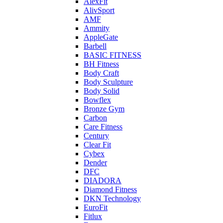
AlexFit
AlivSport
AMF
Ammity
AppleGate
Barbell
BASIC FITNESS
BH Fitness
Body Craft
Body Sculpture
Body Solid
Bowflex
Bronze Gym
Carbon
Care Fitness
Century
Clear Fit
Cybex
Dender
DFC
DIADORA
Diamond Fitness
DKN Technology
EuroFit
Fitlux