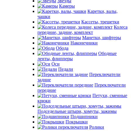
Звезды
Камеры
Каретки, валы,
чашки
Кассеты, трещетки
Колеса
передние, задние, комплект
Манетки, шифтеры
Наконечники
Обода
Ободные
ленты, флипперы
Оси
Педали
Переключатели
задние
Переключатели
передние
Петухи, сменные
крюки
Подседельные штыри, хомуты, зажимы
Подшипники
Покрышки
Ролики