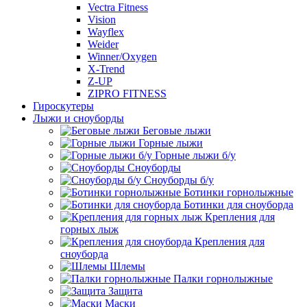
Vectra Fitness
Vision
Wayflex
Weider
Winner/Oxygen
X-Trend
Z-UP
ZIPRO FITNESS
Гироскутеры
Лыжи и сноуборды
Беговые лыжи
Горные лыжи
Горные лыжи б/у
Сноуборды
Сноуборды б/у
Ботинки горнолыжные
Ботинки для сноуборда
Крепления для
горных лыж
Крепления для
сноуборда
Шлемы
Палки горнолыжные
Защита
Маски