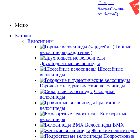
"Галереи
Чижова", слева
от "Фенко")
Меню
Каталог
Велосипеды
Горные
велосипеды (хардтейлы)
Двухподвесные велосипеды
Шоссейные
велосипеды
Городские и туристические велосипеды
Складные
велосипеды
Гравийные
велосипеды
Комфортные
велосипеды
Велосипеды BMX
Женские велосипеды
Подростковые