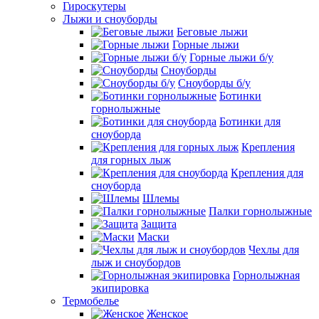
Гироскутеры
Лыжи и сноуборды
Беговые лыжи
Горные лыжи
Горные лыжи б/у
Сноуборды
Сноуборды б/у
Ботинки
горнолыжные
Ботинки для
сноуборда
Крепления
для горных лыж
Крепления для
сноуборда
Шлемы
Палки горнолыжные
Защита
Маски
Чехлы для
лыж и сноубордов
Горнолыжная
экипировка
Термобелье
Женское