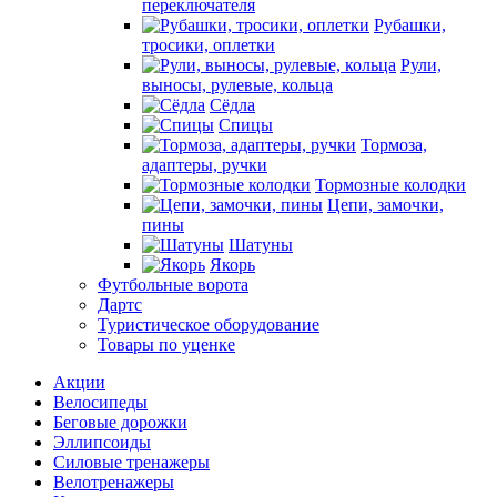
переключателя
Рубашки,
тросики, оплетки
Рули,
выносы, рулевые, кольца
Сёдла
Спицы
Тормоза,
адаптеры, ручки
Тормозные колодки
Цепи, замочки,
пины
Шатуны
Якорь
Футбольные ворота
Дартс
Туристическое оборудование
Товары по уценке
Акции
Велосипеды
Беговые дорожки
Эллипсоиды
Силовые тренажеры
Велотренажеры