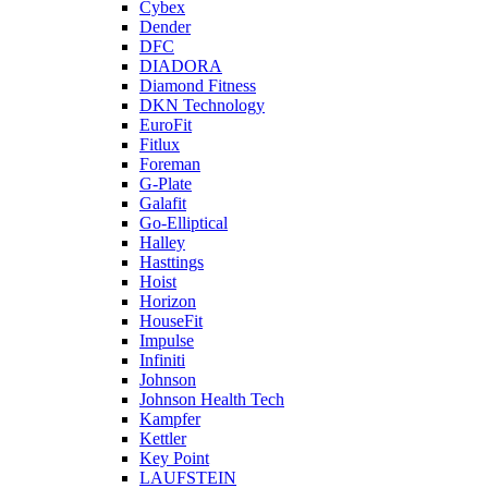
Cybex
Dender
DFC
DIADORA
Diamond Fitness
DKN Technology
EuroFit
Fitlux
Foreman
G-Plate
Galafit
Go-Elliptical
Halley
Hasttings
Hoist
Horizon
HouseFit
Impulse
Infiniti
Johnson
Johnson Health Tech
Kampfer
Kettler
Key Point
LAUFSTEIN