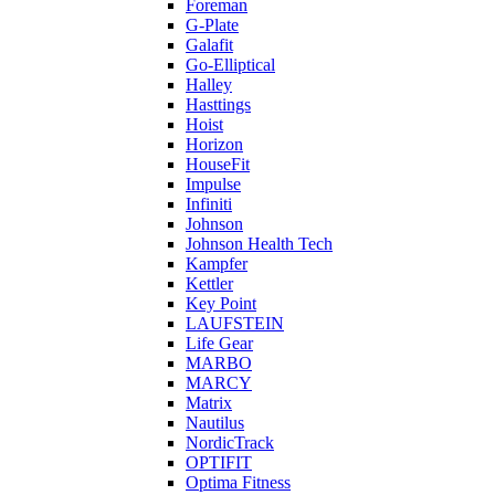
Foreman
G-Plate
Galafit
Go-Elliptical
Halley
Hasttings
Hoist
Horizon
HouseFit
Impulse
Infiniti
Johnson
Johnson Health Tech
Kampfer
Kettler
Key Point
LAUFSTEIN
Life Gear
MARBO
MARCY
Matrix
Nautilus
NordicTrack
OPTIFIT
Optima Fitness