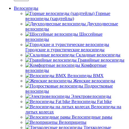
Велосипеды
Горные
велосипеды (хардтейлы)
Двухподвесные
велосипеды
Шоссейные
велосипеды
Городские и туристические велосипеды
Складные велосипеды
Гравийные велосипеды
Комфортные
велосипеды
Велосипеды BMX
Женские велосипеды
Подростковые
велосипеды
Электровелосипеды
Велосипеды Fat bike
Велосипеды на
литых колесах
Велосипедные рамы
Велоприцепы
Трехколесные