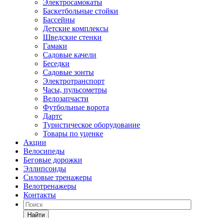
Электросамокаты
Баскетбольные стойки
Бассейны
Детские комплексы
Шведские стенки
Гамаки
Садовые качели
Беседки
Садовые зонты
Электротранспорт
Часы, пульсометры
Велозапчасти
Футбольные ворота
Дартс
Туристическое оборудование
Товары по уценке
Акции
Велосипеды
Беговые дорожки
Эллипсоиды
Силовые тренажеры
Велотренажеры
Контакты
Найти