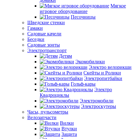
домики
Мягкое
игровое оборудование
Песочницы
Шведские стенки
Гамаки
Садовые качели
Беседки
Садовые зонты
Электротранспорт
Детям
Экомобилики
Электро велорикши
Скейты и Ролики
Электропитбайки
Гольф-кары
Электро
Квадроциклы
Электромобили
Электроскутеры
Часы, пульсометры
Велозапчасти
Вилки
Втулки
Защита