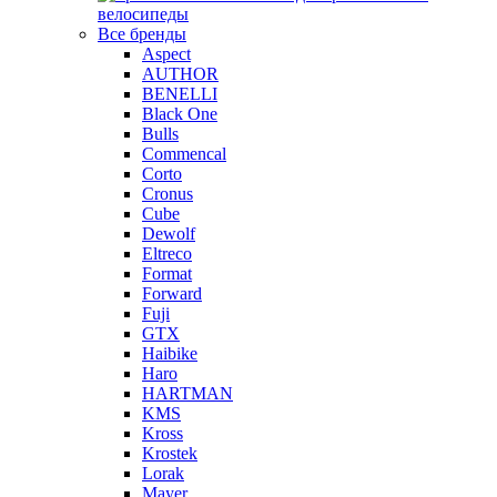
велосипеды
Все бренды
Aspect
AUTHOR
BENELLI
Black One
Bulls
Commencal
Corto
Cronus
Cube
Dewolf
Eltreco
Format
Forward
Fuji
GTX
Haibike
Haro
HARTMAN
KMS
Kross
Krostek
Lorak
Mayer