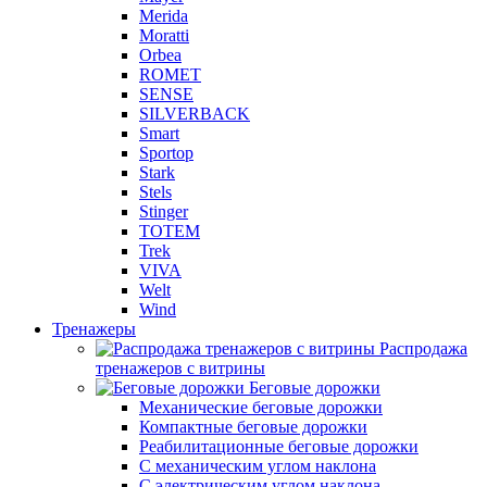
Merida
Moratti
Orbea
ROMET
SENSE
SILVERBACK
Smart
Sportop
Stark
Stels
Stinger
TOTEM
Trek
VIVA
Welt
Wind
Тренажеры
Распродажа
тренажеров с витрины
Беговые дорожки
Механические беговые дорожки
Компактные беговые дорожки
Реабилитационные беговые дорожки
С механическим углом наклона
С электрическим углом наклона