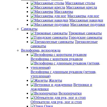
Массажные столы
Массажные кресла
Массажеры
Массажеры для ног
Массажные накидки
Массажные подушки
Самокаты
Трюковые самокаты
Городские самокаты
Трехколесные
самокаты
Велоформа, велоодежда
Велоформа с коротким рукавом
Велоформа с длинным рукавом (летняя,
утепленная)
Жилеты
Ветровки и
дождевики
Велоперчатки
Обтекатели для рук, ног и стоп
Очки