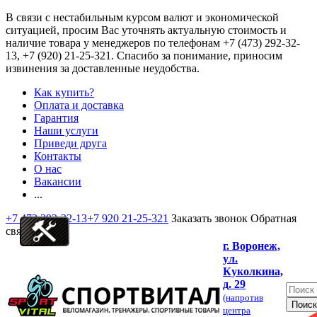
В связи с нестабильным курсом валют и экономической
ситуацией, просим Вас уточнять актуальную стоимость и
наличие товара у менеджеров по телефонам
+7 (473) 292-32-
13, +7 (920) 21-25-321
. Спасибо за понимание, приносим
извинения за доставленные неудобства.
Как купить?
Оплата и доставка
Гарантия
Наши услуги
Приведи друга
Контакты
О нас
Вакансии
...
+7 473 292-32-13
+7 920 21-25-321
Заказать звонок
Обратная
связь
г. Воронеж,
ул.
Куколкина,
д. 29
(напротив
центра