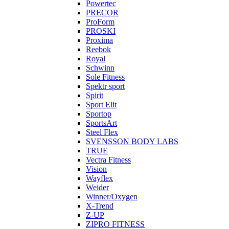
Powertec
PRECOR
ProForm
PROSKI
Proxima
Reebok
Royal
Schwinn
Sole Fitness
Spektr sport
Spirit
Sport Elit
Sportop
SportsArt
Steel Flex
SVENSSON BODY LABS
TRUE
Vectra Fitness
Vision
Wayflex
Weider
Winner/Oxygen
X-Trend
Z-UP
ZIPRO FITNESS