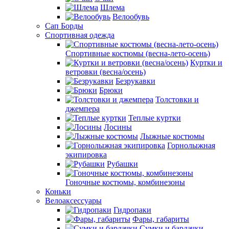
Шлема
Велообувь
Сап Борды
Спортивная одежда
Спортивные костюмы (весна-лето-осень)
Куртки и
ветровки (весна/осень)
Безрукавки
Брюки
Толстовки и
джемпера
Теплые куртки
Лосины
Лыжные костюмы
Горнолыжная
экипировка
Рубашки
Гоночные костюмы, комбинезоны
Коньки
Велоаксессуары
Гидропаки
Фары, габариты
Сумки и бардачки