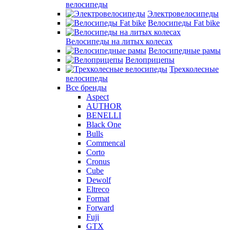
велосипеды
Электровелосипеды
Велосипеды Fat bike
Велосипеды на литых колесах
Велосипедные рамы
Велоприцепы
Трехколесные
велосипеды
Все бренды
Aspect
AUTHOR
BENELLI
Black One
Bulls
Commencal
Corto
Cronus
Cube
Dewolf
Eltreco
Format
Forward
Fuji
GTX