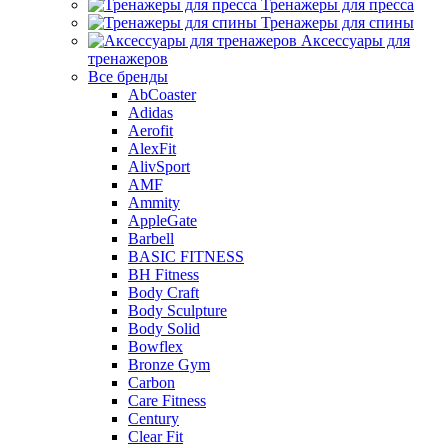
Тренажеры для пресса
Тренажеры для спины
Аксессуары для
тренажеров
Все бренды
AbCoaster
Adidas
Aerofit
AlexFit
AlivSport
AMF
Ammity
AppleGate
Barbell
BASIC FITNESS
BH Fitness
Body Craft
Body Sculpture
Body Solid
Bowflex
Bronze Gym
Carbon
Care Fitness
Century
Clear Fit