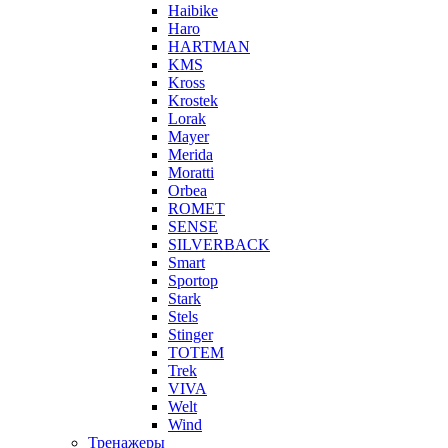
Haibike
Haro
HARTMAN
KMS
Kross
Krostek
Lorak
Mayer
Merida
Moratti
Orbea
ROMET
SENSE
SILVERBACK
Smart
Sportop
Stark
Stels
Stinger
TOTEM
Trek
VIVA
Welt
Wind
Тренажеры