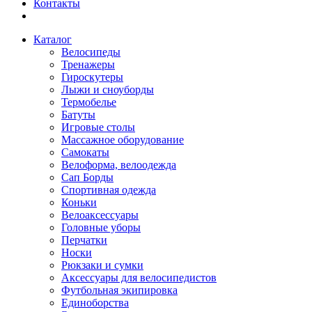
Контакты
Каталог
Велосипеды
Тренажеры
Гироскутеры
Лыжи и сноуборды
Термобелье
Батуты
Игровые столы
Массажное оборудование
Самокаты
Велоформа, велоодежда
Сап Борды
Спортивная одежда
Коньки
Велоаксессуары
Головные уборы
Перчатки
Носки
Рюкзаки и сумки
Аксессуары для велосипедистов
Футбольная экипировка
Единоборства