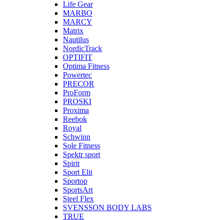
Life Gear
MARBO
MARCY
Matrix
Nautilus
NordicTrack
OPTIFIT
Optima Fitness
Powertec
PRECOR
ProForm
PROSKI
Proxima
Reebok
Royal
Schwinn
Sole Fitness
Spektr sport
Spirit
Sport Elit
Sportop
SportsArt
Steel Flex
SVENSSON BODY LABS
TRUE