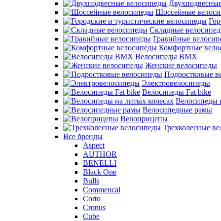
Двухподвесные
Шоссейные велос
Гор
Складные велосипе
Гравийные велосип
Комфортные вело
Велосипеды BMX
Женские велосипеды
Подростковые в
Электровелосипеды
Велосипеды Fat bike
Велосипеды 
Велосипедные рамы
Велоприцепы
Трехколесные в
Все бренды
Aspect
AUTHOR
BENELLI
Black One
Bulls
Commencal
Corto
Cronus
Cube