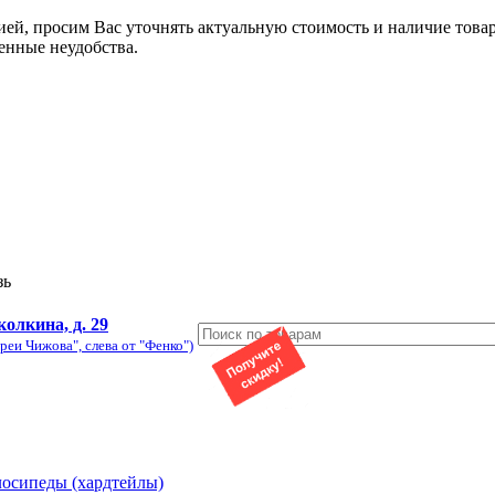
ией, просим Вас уточнять актуальную стоимость и наличие това
енные неудобства.
зь
колкина, д. 29
реи Чижова", слева от "Фенко")
лосипеды (хардтейлы)