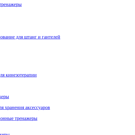
тренажеры
ование для штанг и гантелей
ля кинезотерапии
жеры
ля хранения аксессуаров
ионные тренажеры
жеры