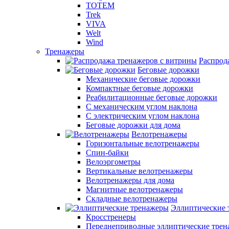
TOTEM
Trek
VIVA
Welt
Wind
Тренажеры
Распрод
Беговые дорожки
Механические беговые дорожки
Компактные беговые дорожки
Реабилитационные беговые дорожки
С механическим углом наклона
С электрическим углом наклона
Беговые дорожки для дома
Велотренажеры
Горизонтальные велотренажеры
Спин-байки
Велоэргометры
Вертикальные велотренажеры
Велотренажеры для дома
Магнитные велотренажеры
Складные велотренажеры
Эллиптические 
Кросстренеры
Переднеприводные эллиптические тре