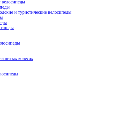
 велосипеды
ипеды
одские и туристические велосипеды
ды
еды
сипеды
елосипеды
на литых колесах
елосипеды