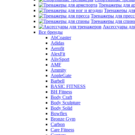
Тренажеры для а
Тренажеры для
Тренажеры для пресс
Тренажеры для спин
Аксессуары дл
Все бренды
AbCoaster
Adidas
Aerofit
AlexFit
AlivSport
AMF
Ammity
AppleGate
Barbell
BASIC FITNESS
BH Fitness
Body Craft
Body Sculpture
Body Solid
Bowflex
Bronze Gym
Carbon
Care Fitness