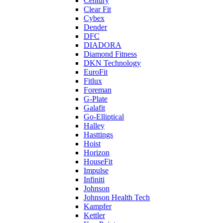
Century
Clear Fit
Cybex
Dender
DFC
DIADORA
Diamond Fitness
DKN Technology
EuroFit
Fitlux
Foreman
G-Plate
Galafit
Go-Elliptical
Halley
Hasttings
Hoist
Horizon
HouseFit
Impulse
Infiniti
Johnson
Johnson Health Tech
Kampfer
Kettler