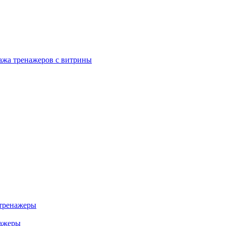
ажа тренажеров с витрины
тренажеры
нажеры