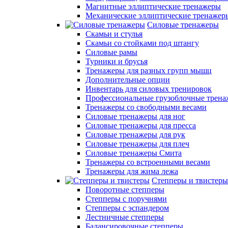
Магнитные эллиптические тренажеры
Механические эллиптические тренажер
Силовые тренажеры
Скамьи и стулья
Скамьи со стойками под штангу
Силовые рамы
Турники и брусья
Тренажеры для разных групп мышц
Дополнительные опции
Инвентарь для силовых тренировок
Профессиональные грузоблочные трен
Тренажеры со свободными весами
Силовые тренажеры для ног
Силовые тренажеры для пресса
Силовые тренажеры для рук
Силовые тренажеры для плеч
Силовые тренажеры Смита
Тренажеры со встроенными весами
Тренажеры для жима лежа
Степперы и твистеры
Поворотные степперы
Степперы с поручнями
Степперы с эспандером
Лестничные степперы
Балансировочные степперы