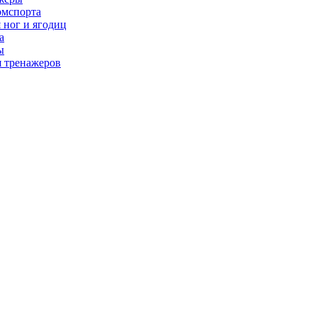
рмспорта
 ног и ягодиц
а
ы
я тренажеров