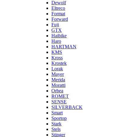
Dewolf
Eltreco
Format
Forward
Fuji
GTX
Haibike
Haro
HARTMAN
KMS
Kross
Krostek
Lorak
Mayer
Merida
Moratti
Orbea
ROMET
SENSE
SILVERBACK
Smart
Sportop
Stark
Stels
Stinger