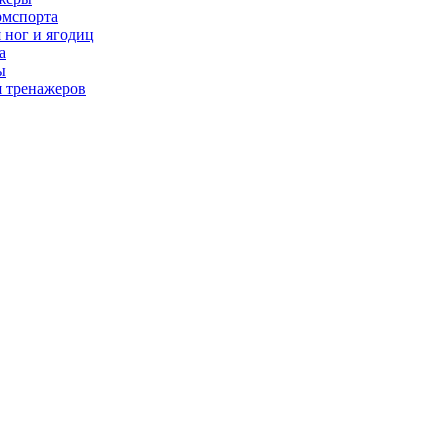
рмспорта
 ног и ягодиц
а
ы
я тренажеров