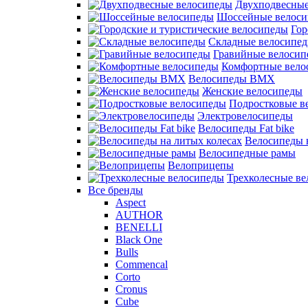
Двухподвесные
Шоссейные велос
Гор
Складные велосипе
Гравийные велосип
Комфортные вело
Велосипеды BMX
Женские велосипеды
Подростковые в
Электровелосипеды
Велосипеды Fat bike
Велосипеды 
Велосипедные рамы
Велоприцепы
Трехколесные в
Все бренды
Aspect
AUTHOR
BENELLI
Black One
Bulls
Commencal
Corto
Cronus
Cube