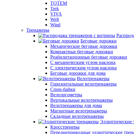
TOTEM
Trek
VIVA
Welt
Wind
Тренажеры
Распрод
Беговые дорожки
Механические беговые дорожки
Компактные беговые дорожки
Реабилитационные беговые дорожки
С механическим углом наклона
С электрическим углом наклона
Беговые дорожки для дома
Велотренажеры
Горизонтальные велотренажеры
Спин-байки
Велоэргометры
Вертикальные велотренажеры
Велотренажеры для дома
Магнитные велотренажеры
Складные велотренажеры
Эллиптические 
Кросстренеры
Переднеприводные эллиптические тре