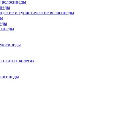
 велосипеды
ипеды
одские и туристические велосипеды
ды
еды
сипеды
елосипеды
на литых колесах
елосипеды