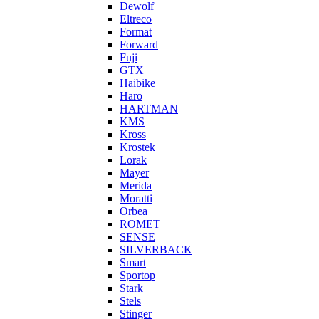
Dewolf
Eltreco
Format
Forward
Fuji
GTX
Haibike
Haro
HARTMAN
KMS
Kross
Krostek
Lorak
Mayer
Merida
Moratti
Orbea
ROMET
SENSE
SILVERBACK
Smart
Sportop
Stark
Stels
Stinger