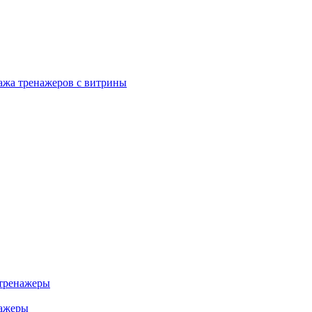
ажа тренажеров с витрины
тренажеры
нажеры