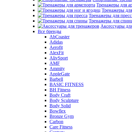
Тренажеры для а
Тренажеры для
Тренажеры для пресс
Тренажеры для спин
Аксессуары дл
Все бренды
AbCoaster
Adidas
Aerofit
AlexFit
AlivSport
AMF
Ammity
AppleGate
Barbell
BASIC FITNESS
BH Fitness
Body Craft
Body Sculpture
Body Solid
Bowflex
Bronze Gym
Carbon
Care Fitness