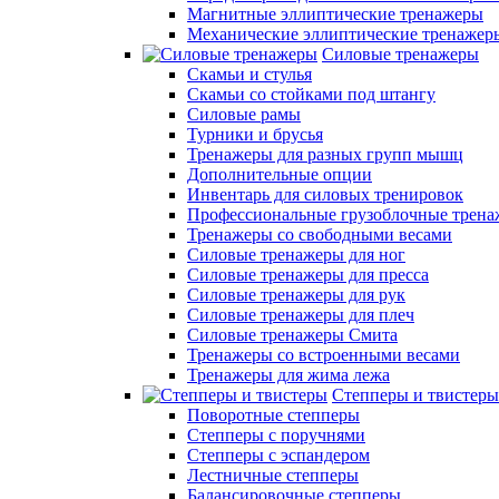
Магнитные эллиптические тренажеры
Механические эллиптические тренажер
Силовые тренажеры
Скамьи и стулья
Скамьи со стойками под штангу
Силовые рамы
Турники и брусья
Тренажеры для разных групп мышц
Дополнительные опции
Инвентарь для силовых тренировок
Профессиональные грузоблочные трен
Тренажеры со свободными весами
Силовые тренажеры для ног
Силовые тренажеры для пресса
Силовые тренажеры для рук
Силовые тренажеры для плеч
Силовые тренажеры Смита
Тренажеры со встроенными весами
Тренажеры для жима лежа
Степперы и твистеры
Поворотные степперы
Степперы с поручнями
Степперы с эспандером
Лестничные степперы
Балансировочные степперы