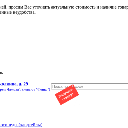
ией, просим Вас уточнять актуальную стоимость и наличие това
енные неудобства.
зь
колкина, д. 29
реи Чижова", слева от "Фенко")
лосипеды (хардтейлы)