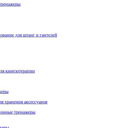
тренажеры
ование для штанг и гантелей
ля кинезотерапии
жеры
ля хранения аксессуаров
ионные тренажеры
жеры