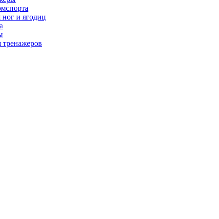
рмспорта
 ног и ягодиц
а
ы
я тренажеров