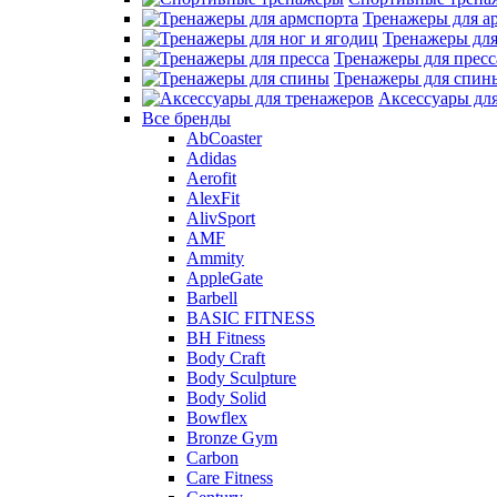
Тренажеры для а
Тренажеры для
Тренажеры для пресс
Тренажеры для спин
Аксессуары дл
Все бренды
AbCoaster
Adidas
Aerofit
AlexFit
AlivSport
AMF
Ammity
AppleGate
Barbell
BASIC FITNESS
BH Fitness
Body Craft
Body Sculpture
Body Solid
Bowflex
Bronze Gym
Carbon
Care Fitness