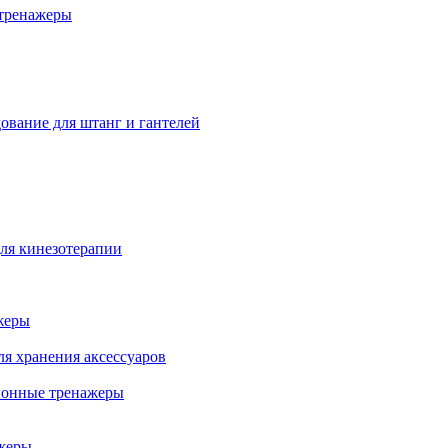
тренажеры
ование для штанг и гантелей
ля кинезотерапии
жеры
ля хранения аксессуаров
ионные тренажеры
жеры