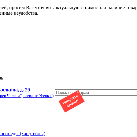
ией, просим Вас уточнять актуальную стоимость и наличие това
енные неудобства.
зь
колкина, д. 29
реи Чижова", слева от "Фенко")
лосипеды (хардтейлы)