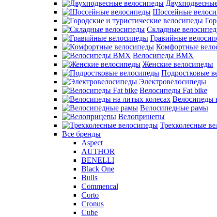
Двухподвесные
Шоссейные велос
Гор
Складные велосипе
Гравийные велосип
Комфортные вело
Велосипеды BMX
Женские велосипеды
Подростковые в
Электровелосипеды
Велосипеды Fat bike
Велосипеды 
Велосипедные рамы
Велоприцепы
Трехколесные в
Все бренды
Aspect
AUTHOR
BENELLI
Black One
Bulls
Commencal
Corto
Cronus
Cube