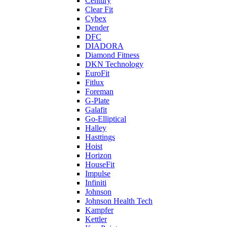
Century
Clear Fit
Cybex
Dender
DFC
DIADORA
Diamond Fitness
DKN Technology
EuroFit
Fitlux
Foreman
G-Plate
Galafit
Go-Elliptical
Halley
Hasttings
Hoist
Horizon
HouseFit
Impulse
Infiniti
Johnson
Johnson Health Tech
Kampfer
Kettler