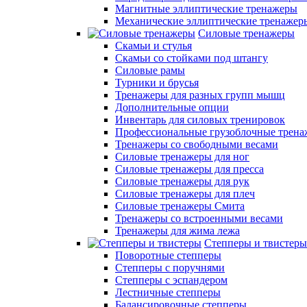
Магнитные эллиптические тренажеры
Механические эллиптические тренажер
Силовые тренажеры
Скамьи и стулья
Скамьи со стойками под штангу
Силовые рамы
Турники и брусья
Тренажеры для разных групп мышц
Дополнительные опции
Инвентарь для силовых тренировок
Профессиональные грузоблочные трен
Тренажеры со свободными весами
Силовые тренажеры для ног
Силовые тренажеры для пресса
Силовые тренажеры для рук
Силовые тренажеры для плеч
Силовые тренажеры Смита
Тренажеры со встроенными весами
Тренажеры для жима лежа
Степперы и твистеры
Поворотные степперы
Степперы с поручнями
Степперы с эспандером
Лестничные степперы
Балансировочные степперы