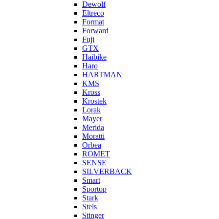
Dewolf
Eltreco
Format
Forward
Fuji
GTX
Haibike
Haro
HARTMAN
KMS
Kross
Krostek
Lorak
Mayer
Merida
Moratti
Orbea
ROMET
SENSE
SILVERBACK
Smart
Sportop
Stark
Stels
Stinger