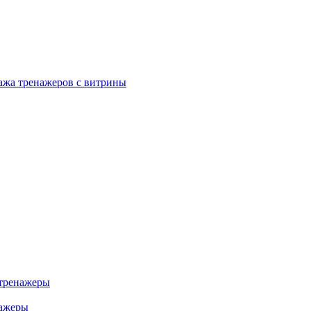
ажа тренажеров с витрины
тренажеры
нажеры