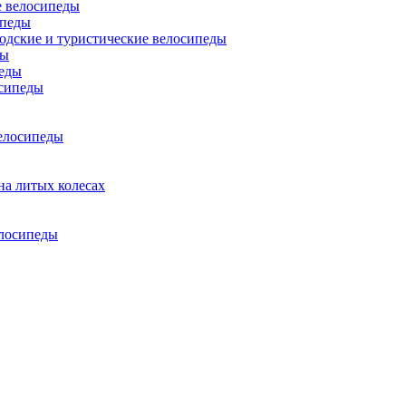
 велосипеды
ипеды
одские и туристические велосипеды
ды
еды
сипеды
елосипеды
на литых колесах
елосипеды