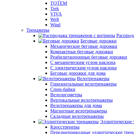
TOTEM
Trek
VIVA
Welt
Wind
Тренажеры
Распрод
Беговые дорожки
Механические беговые дорожки
Компактные беговые дорожки
Реабилитационные беговые дорожки
С механическим углом наклона
С электрическим углом наклона
Беговые дорожки для дома
Велотренажеры
Горизонтальные велотренажеры
Спин-байки
Велоэргометры
Вертикальные велотренажеры
Велотренажеры для дома
Магнитные велотренажеры
Складные велотренажеры
Эллиптические 
Кросстренеры
Переднеприводные эллиптические тре