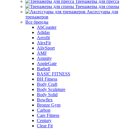
Тренажеры для пресса
Тренажеры для спины
Аксессуары для
тренажеров
Все бренды
AbCoaster
Adidas
Aerofit
AlexFit
AlivSport
AMF
Ammity
AppleGate
Barbell
BASIC FITNESS
BH Fitness
Body Craft
Body Sculpture
Body Solid
Bowflex
Bronze Gym
Carbon
Care Fitness
Century
Clear Fit