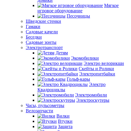
домики
Мягкое
игровое оборудование
Песочницы
Шведские стенки
Гамаки
Садовые качели
Беседки
Садовые зонты
Электротранспорт
Детям
Экомобилики
Электро велорикши
Скейты и Ролики
Электропитбайки
Гольф-кары
Электро
Квадроциклы
Электромобили
Электроскутеры
Часы, пульсометры
Велозапчасти
Вилки
Втулки
Защита