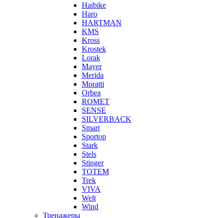
Haibike
Haro
HARTMAN
KMS
Kross
Krostek
Lorak
Mayer
Merida
Moratti
Orbea
ROMET
SENSE
SILVERBACK
Smart
Sportop
Stark
Stels
Stinger
TOTEM
Trek
VIVA
Welt
Wind
Тренажеры