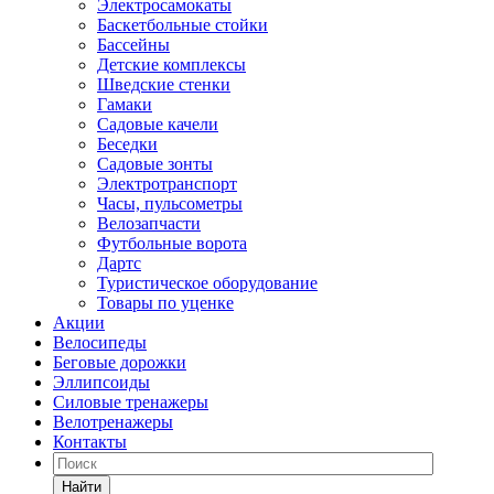
Электросамокаты
Баскетбольные стойки
Бассейны
Детские комплексы
Шведские стенки
Гамаки
Садовые качели
Беседки
Садовые зонты
Электротранспорт
Часы, пульсометры
Велозапчасти
Футбольные ворота
Дартс
Туристическое оборудование
Товары по уценке
Акции
Велосипеды
Беговые дорожки
Эллипсоиды
Силовые тренажеры
Велотренажеры
Контакты
Найти