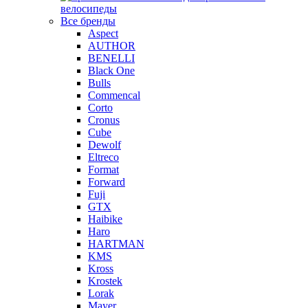
велосипеды
Все бренды
Aspect
AUTHOR
BENELLI
Black One
Bulls
Commencal
Corto
Cronus
Cube
Dewolf
Eltreco
Format
Forward
Fuji
GTX
Haibike
Haro
HARTMAN
KMS
Kross
Krostek
Lorak
Mayer