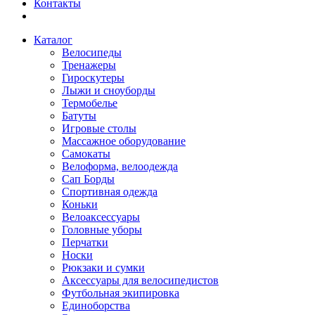
Контакты
Каталог
Велосипеды
Тренажеры
Гироскутеры
Лыжи и сноуборды
Термобелье
Батуты
Игровые столы
Массажное оборудование
Самокаты
Велоформа, велоодежда
Сап Борды
Спортивная одежда
Коньки
Велоаксессуары
Головные уборы
Перчатки
Носки
Рюкзаки и сумки
Аксессуары для велосипедистов
Футбольная экипировка
Единоборства