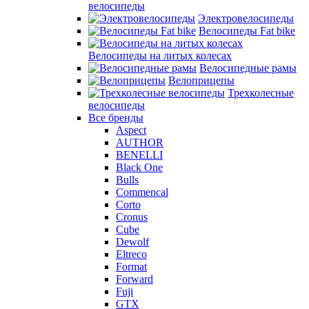
велосипеды
Электровелосипеды
Велосипеды Fat bike
Велосипеды на литых колесах
Велосипедные рамы
Велоприцепы
Трехколесные
велосипеды
Все бренды
Aspect
AUTHOR
BENELLI
Black One
Bulls
Commencal
Corto
Cronus
Cube
Dewolf
Eltreco
Format
Forward
Fuji
GTX