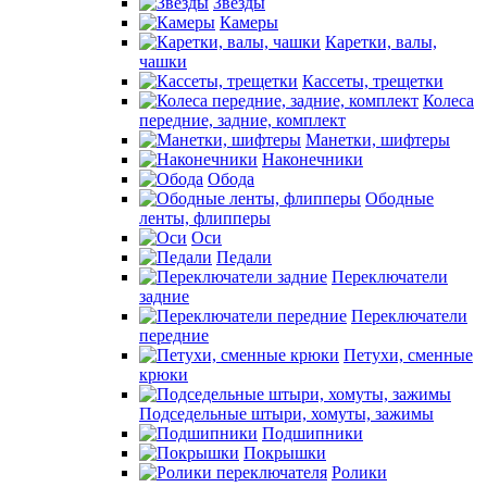
Звезды
Камеры
Каретки, валы,
чашки
Кассеты, трещетки
Колеса
передние, задние, комплект
Манетки, шифтеры
Наконечники
Обода
Ободные
ленты, флипперы
Оси
Педали
Переключатели
задние
Переключатели
передние
Петухи, сменные
крюки
Подседельные штыри, хомуты, зажимы
Подшипники
Покрышки
Ролики