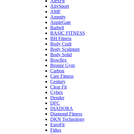
AlexFit
AlivSport
AMF
Ammity
AppleGate
Barbell
BASIC FITNESS
BH Fitness
Body Craft
Body Sculpture
Body Solid
Bowflex
Bronze Gym
Carbon
Care Fitness
Century
Clear Fit
Cybex
Dender
DFC
DIADORA
Diamond Fitness
DKN Technology
EuroFit
Fitlux