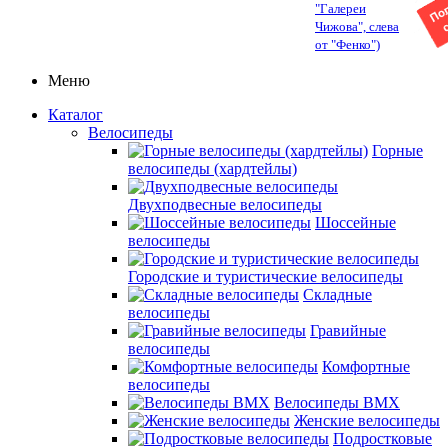
"Галереи
Чижова", слева
от "Фенко")
Меню
Каталог
Велосипеды
Горные
велосипеды (хардтейлы)
Двухподвесные велосипеды
Шоссейные
велосипеды
Городские и туристические велосипеды
Складные
велосипеды
Гравийные
велосипеды
Комфортные
велосипеды
Велосипеды BMX
Женские велосипеды
Подростковые