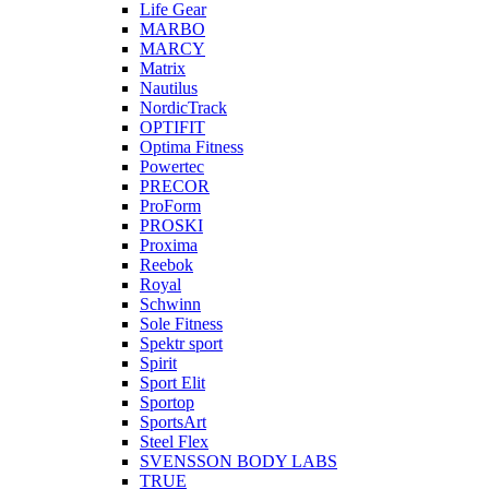
Life Gear
MARBO
MARCY
Matrix
Nautilus
NordicTrack
OPTIFIT
Optima Fitness
Powertec
PRECOR
ProForm
PROSKI
Proxima
Reebok
Royal
Schwinn
Sole Fitness
Spektr sport
Spirit
Sport Elit
Sportop
SportsArt
Steel Flex
SVENSSON BODY LABS
TRUE