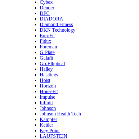
Cybex
Dender
DFC
DIADORA
Diamond Fitness
DKN Technology
EuroFit
Fitlux
Foreman
G-Plate
Galafit
Go-Elliptical
Halley
Hasttings
Hoist
Horizon
HouseFit
Impulse
Infiniti
Johnson
Johnson Health Tech
Kampfer
Kettler
Key Point
LAUFSTEIN