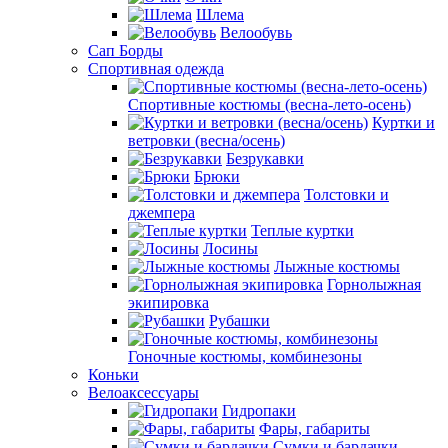
Шлема
Велообувь
Сап Борды
Спортивная одежда
Спортивные костюмы (весна-лето-осень)
Куртки и
ветровки (весна/осень)
Безрукавки
Брюки
Толстовки и
джемпера
Теплые куртки
Лосины
Лыжные костюмы
Горнолыжная
экипировка
Рубашки
Гоночные костюмы, комбинезоны
Коньки
Велоаксессуары
Гидропаки
Фары, габариты
Сумки и бардачки