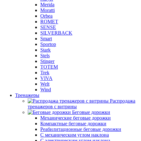
Merida
Moratti
Orbea
ROMET
SENSE
SILVERBACK
Smart
Sportop
Stark
Stels
Stinger
TOTEM
Trek
VIVA
Welt
Wind
Тренажеры
Распродажа
тренажеров с витрины
Беговые дорожки
Механические беговые дорожки
Компактные беговые дорожки
Реабилитационные беговые дорожки
С механическим углом наклона
С электрическим углом наклона