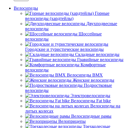
Велосипеды
Горные
велосипеды (хардтейлы)
Двухподвесные
велосипеды
Шоссейные
велосипеды
Городские и туристические велосипеды
Складные велосипеды
Гравийные велосипеды
Комфортные
велосипеды
Велосипеды BMX
Женские велосипеды
Подростковые
велосипеды
Электровелосипеды
Велосипеды Fat bike
Велосипеды на
литых колесах
Велосипедные рамы
Велоприцепы
Трехколесные