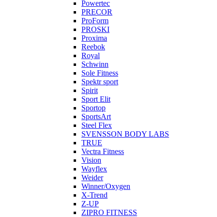
Powertec
PRECOR
ProForm
PROSKI
Proxima
Reebok
Royal
Schwinn
Sole Fitness
Spektr sport
Spirit
Sport Elit
Sportop
SportsArt
Steel Flex
SVENSSON BODY LABS
TRUE
Vectra Fitness
Vision
Wayflex
Weider
Winner/Oxygen
X-Trend
Z-UP
ZIPRO FITNESS