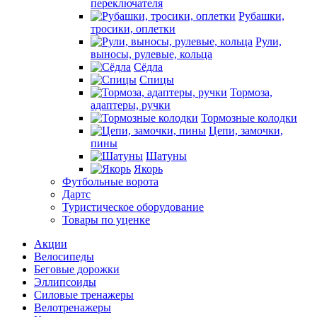
переключателя
Рубашки,
тросики, оплетки
Рули,
выносы, рулевые, кольца
Сёдла
Спицы
Тормоза,
адаптеры, ручки
Тормозные колодки
Цепи, замочки,
пины
Шатуны
Якорь
Футбольные ворота
Дартс
Туристическое оборудование
Товары по уценке
Акции
Велосипеды
Беговые дорожки
Эллипсоиды
Силовые тренажеры
Велотренажеры