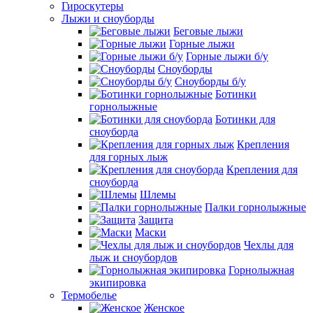
Гироскутеры
Лыжи и сноуборды
Беговые лыжи
Горные лыжи
Горные лыжи б/у
Сноуборды
Сноуборды б/у
Ботинки
горнолыжные
Ботинки для
сноуборда
Крепления
для горных лыж
Крепления для
сноуборда
Шлемы
Палки горнолыжные
Защита
Маски
Чехлы для
лыж и сноубордов
Горнолыжная
экипировка
Термобелье
Женское