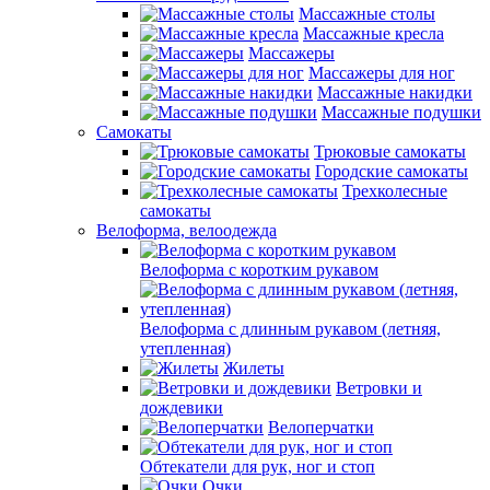
Массажные столы
Массажные кресла
Массажеры
Массажеры для ног
Массажные накидки
Массажные подушки
Самокаты
Трюковые самокаты
Городские самокаты
Трехколесные
самокаты
Велоформа, велоодежда
Велоформа с коротким рукавом
Велоформа с длинным рукавом (летняя,
утепленная)
Жилеты
Ветровки и
дождевики
Велоперчатки
Обтекатели для рук, ног и стоп
Очки