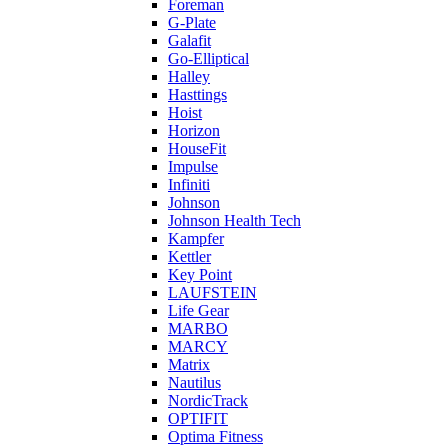
Foreman
G-Plate
Galafit
Go-Elliptical
Halley
Hasttings
Hoist
Horizon
HouseFit
Impulse
Infiniti
Johnson
Johnson Health Tech
Kampfer
Kettler
Key Point
LAUFSTEIN
Life Gear
MARBO
MARCY
Matrix
Nautilus
NordicTrack
OPTIFIT
Optima Fitness