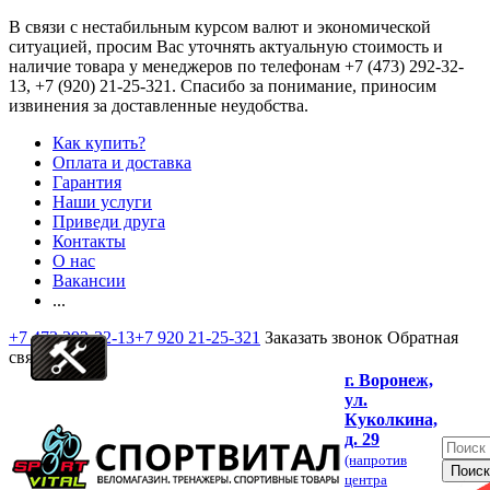
В связи с нестабильным курсом валют и экономической
ситуацией, просим Вас уточнять актуальную стоимость и
наличие товара у менеджеров по телефонам
+7 (473) 292-32-
13, +7 (920) 21-25-321
. Спасибо за понимание, приносим
извинения за доставленные неудобства.
Как купить?
Оплата и доставка
Гарантия
Наши услуги
Приведи друга
Контакты
О нас
Вакансии
...
+7 473 292-32-13
+7 920 21-25-321
Заказать звонок
Обратная
связь
г. Воронеж,
ул.
Куколкина,
д. 29
(напротив
центра