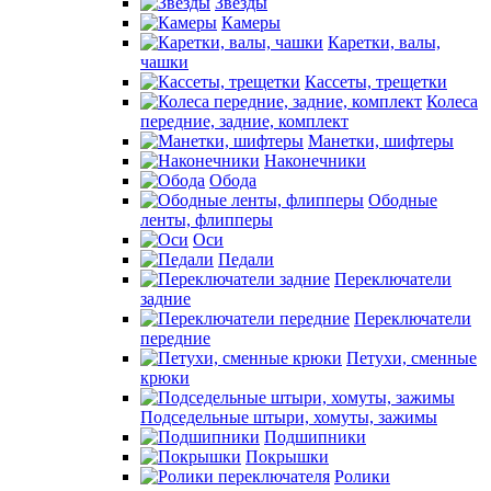
Звезды
Камеры
Каретки, валы,
чашки
Кассеты, трещетки
Колеса
передние, задние, комплект
Манетки, шифтеры
Наконечники
Обода
Ободные
ленты, флипперы
Оси
Педали
Переключатели
задние
Переключатели
передние
Петухи, сменные
крюки
Подседельные штыри, хомуты, зажимы
Подшипники
Покрышки
Ролики