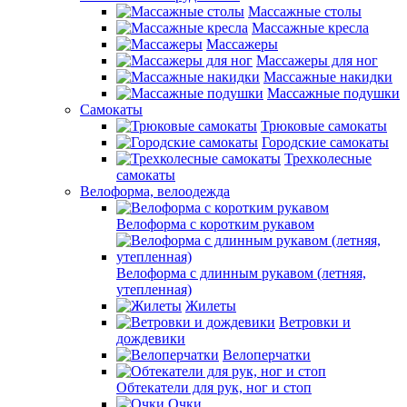
Массажные столы
Массажные кресла
Массажеры
Массажеры для ног
Массажные накидки
Массажные подушки
Самокаты
Трюковые самокаты
Городские самокаты
Трехколесные
самокаты
Велоформа, велоодежда
Велоформа с коротким рукавом
Велоформа с длинным рукавом (летняя,
утепленная)
Жилеты
Ветровки и
дождевики
Велоперчатки
Обтекатели для рук, ног и стоп
Очки