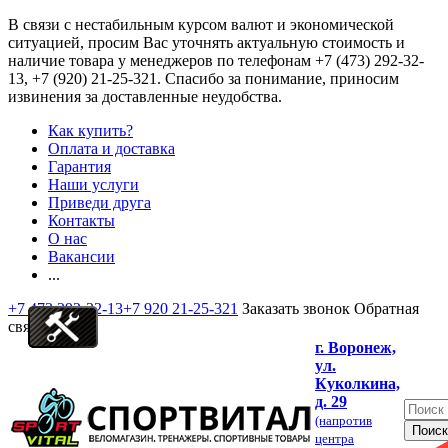
В связи с нестабильным курсом валют и экономической
ситуацией, просим Вас уточнять актуальную стоимость и
наличие товара у менеджеров по телефонам
+7 (473) 292-32-
13, +7 (920) 21-25-321
. Спасибо за понимание, приносим
извинения за доставленные неудобства.
Как купить?
Оплата и доставка
Гарантия
Наши услуги
Приведи друга
Контакты
О нас
Вакансии
...
+7 473 292-32-13
+7 920 21-25-321
Заказать звонок
Обратная
связь
г. Воронеж,
ул.
Куколкина,
д. 29
(напротив
центра