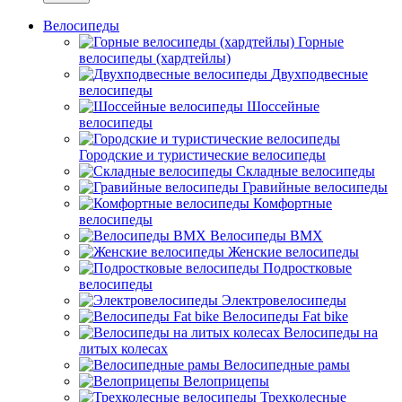
Велосипеды
Горные
велосипеды (хардтейлы)
Двухподвесные
велосипеды
Шоссейные
велосипеды
Городские и туристические велосипеды
Складные велосипеды
Гравийные велосипеды
Комфортные
велосипеды
Велосипеды BMX
Женские велосипеды
Подростковые
велосипеды
Электровелосипеды
Велосипеды Fat bike
Велосипеды на
литых колесах
Велосипедные рамы
Велоприцепы
Трехколесные