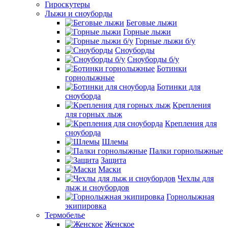
Гироскутеры
Лыжи и сноуборды
Беговые лыжи
Горные лыжи
Горные лыжи б/у
Сноуборды
Сноуборды б/у
Ботинки
горнолыжные
Ботинки для
сноуборда
Крепления
для горных лыж
Крепления для
сноуборда
Шлемы
Палки горнолыжные
Защита
Маски
Чехлы для
лыж и сноубордов
Горнолыжная
экипировка
Термобелье
Женское