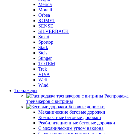
Merida
Moratti
Orbea
ROMET
SENSE
SILVERBACK
Smart
Sportop
Stark
Stels
Stinger
TOTEM
Trek
VIVA
Welt
Wind
Тренажеры
Распродажа
тренажеров с витрины
Беговые дорожки
Механические беговые дорожки
Компактные беговые дорожки
Реабилитационные беговые дорожки
С механическим углом наклона
С электрическим углом наклона