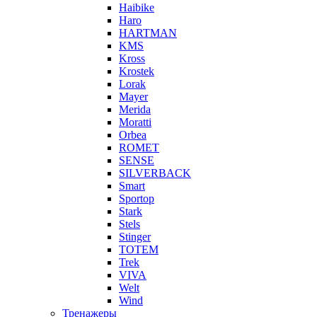
Haibike
Haro
HARTMAN
KMS
Kross
Krostek
Lorak
Mayer
Merida
Moratti
Orbea
ROMET
SENSE
SILVERBACK
Smart
Sportop
Stark
Stels
Stinger
TOTEM
Trek
VIVA
Welt
Wind
Тренажеры