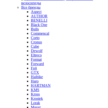
велосипеды
Все бренды
Aspect
AUTHOR
BENELLI
Black One
Bulls
Commencal
Corto
Cronus
Cube
Dewolf
Eltreco
Format
Forward
Fuji
GTX
Haibike
Haro
HARTMAN
KMS
Kross
Krostek
Lorak
Mayer