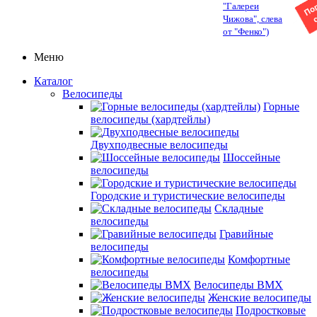
"Галереи
Чижова", слева
от "Фенко")
Меню
Каталог
Велосипеды
Горные
велосипеды (хардтейлы)
Двухподвесные велосипеды
Шоссейные
велосипеды
Городские и туристические велосипеды
Складные
велосипеды
Гравийные
велосипеды
Комфортные
велосипеды
Велосипеды BMX
Женские велосипеды
Подростковые