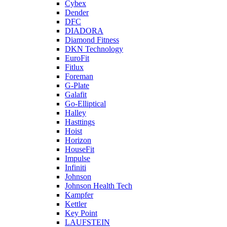
Cybex
Dender
DFC
DIADORA
Diamond Fitness
DKN Technology
EuroFit
Fitlux
Foreman
G-Plate
Galafit
Go-Elliptical
Halley
Hasttings
Hoist
Horizon
HouseFit
Impulse
Infiniti
Johnson
Johnson Health Tech
Kampfer
Kettler
Key Point
LAUFSTEIN