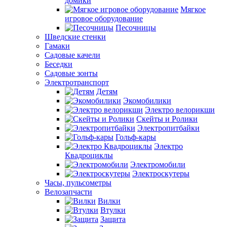
домики
Мягкое
игровое оборудование
Песочницы
Шведские стенки
Гамаки
Садовые качели
Беседки
Садовые зонты
Электротранспорт
Детям
Экомобилики
Электро велорикши
Скейты и Ролики
Электропитбайки
Гольф-кары
Электро
Квадроциклы
Электромобили
Электроскутеры
Часы, пульсометры
Велозапчасти
Вилки
Втулки
Защита