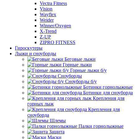
Vectra Fitness
Vision
Wayflex
Weider
Winner/Oxygen
X-Trend
Z-UP
ZIPRO FITNESS
Гироскутеры
Лыжи и сноуборды
Беговые лыжи
Горные лыжи
Горные лыжи б/у
Сноуборды
Сноуборды б/у
Ботинки горнолыжные
Ботинки для сноуборда
Крепления для
горных лыж
Крепления для
сноуборда
Шлемы
Палки горнолыжные
Защита
Маски