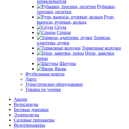
переключателя
Рубашки,
тросики, оплетки
Рули,
выносы, рулевые, кольца
Сёдла
Спицы
Тормоза,
адаптеры, ручки
Тормозные колодки
Цепи, замочки,
пины
Шатуны
Якорь
Футбольные ворота
Дартс
Туристическое оборудование
Товары по уценке
Акции
Велосипеды
Беговые дорожки
Эллипсоиды
Силовые тренажеры
Велотренажеры