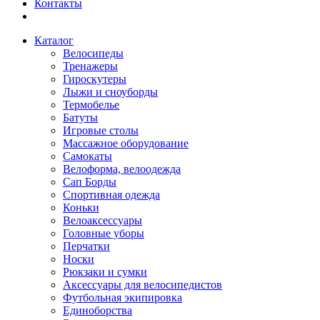
Контакты
Каталог
Велосипеды
Тренажеры
Гироскутеры
Лыжи и сноуборды
Термобелье
Батуты
Игровые столы
Массажное оборудование
Самокаты
Велоформа, велоодежда
Сап Борды
Спортивная одежда
Коньки
Велоаксессуары
Головные уборы
Перчатки
Носки
Рюкзаки и сумки
Аксессуары для велосипедистов
Футбольная экипировка
Единоборства