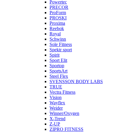
Powertec
PRECOR
ProForm
PROSKI
Proxima
Reebok
Royal
Schwinn
Sole Fitness
Spektr sport
Spirit
Sport Elit
Sportop
SportsArt
Steel Flex
SVENSSON BODY LABS
TRUE
Vectra Fitness
Vision
Wayflex
Weider
Winner/Oxygen
X-Trend
Z-UP
ZIPRO FITNESS