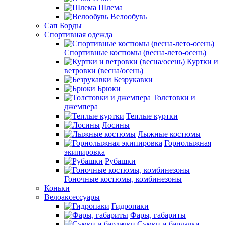
Шлема
Велообувь
Сап Борды
Спортивная одежда
Спортивные костюмы (весна-лето-осень)
Куртки и
ветровки (весна/осень)
Безрукавки
Брюки
Толстовки и
джемпера
Теплые куртки
Лосины
Лыжные костюмы
Горнолыжная
экипировка
Рубашки
Гоночные костюмы, комбинезоны
Коньки
Велоаксессуары
Гидропаки
Фары, габариты
Сумки и бардачки