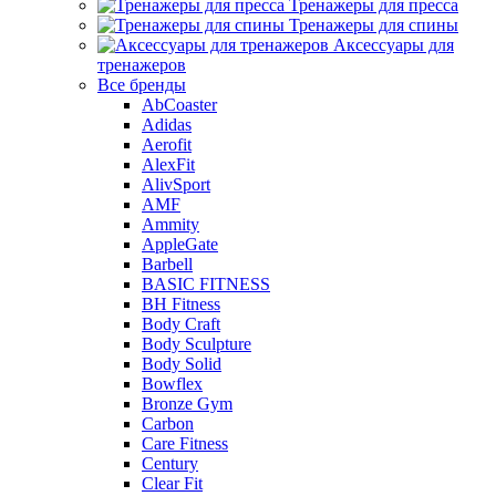
Тренажеры для пресса
Тренажеры для спины
Аксессуары для
тренажеров
Все бренды
AbCoaster
Adidas
Aerofit
AlexFit
AlivSport
AMF
Ammity
AppleGate
Barbell
BASIC FITNESS
BH Fitness
Body Craft
Body Sculpture
Body Solid
Bowflex
Bronze Gym
Carbon
Care Fitness
Century
Clear Fit