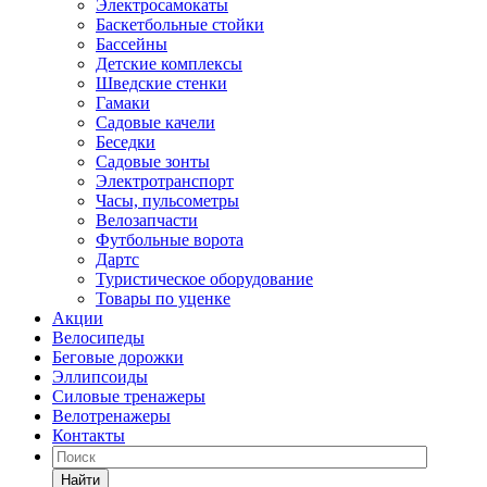
Электросамокаты
Баскетбольные стойки
Бассейны
Детские комплексы
Шведские стенки
Гамаки
Садовые качели
Беседки
Садовые зонты
Электротранспорт
Часы, пульсометры
Велозапчасти
Футбольные ворота
Дартс
Туристическое оборудование
Товары по уценке
Акции
Велосипеды
Беговые дорожки
Эллипсоиды
Силовые тренажеры
Велотренажеры
Контакты
Найти