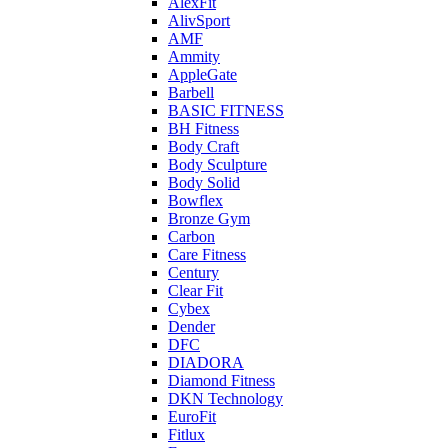
AlexFit
AlivSport
AMF
Ammity
AppleGate
Barbell
BASIC FITNESS
BH Fitness
Body Craft
Body Sculpture
Body Solid
Bowflex
Bronze Gym
Carbon
Care Fitness
Century
Clear Fit
Cybex
Dender
DFC
DIADORA
Diamond Fitness
DKN Technology
EuroFit
Fitlux