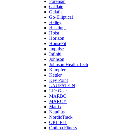
Foreman
G-Plate
Galafit
Go-Elliptical
Halley
Hasttings
Hoist
Horizon
HouseFit
Impulse
Infiniti
Johnson
Johnson Health Tech
Kampfer
Kettler
Key Point
LAUFSTEIN
Life Gear
MARBO
MARCY
Matrix
Nautilus
NordicTrack
OPTIFIT
Optima Fitness