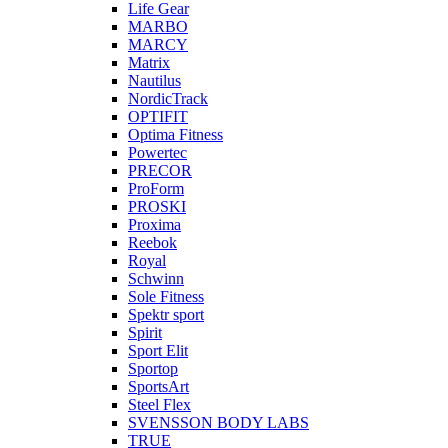
Life Gear
MARBO
MARCY
Matrix
Nautilus
NordicTrack
OPTIFIT
Optima Fitness
Powertec
PRECOR
ProForm
PROSKI
Proxima
Reebok
Royal
Schwinn
Sole Fitness
Spektr sport
Spirit
Sport Elit
Sportop
SportsArt
Steel Flex
SVENSSON BODY LABS
TRUE