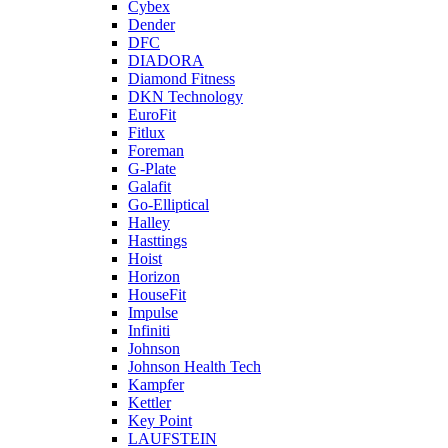
Cybex
Dender
DFC
DIADORA
Diamond Fitness
DKN Technology
EuroFit
Fitlux
Foreman
G-Plate
Galafit
Go-Elliptical
Halley
Hasttings
Hoist
Horizon
HouseFit
Impulse
Infiniti
Johnson
Johnson Health Tech
Kampfer
Kettler
Key Point
LAUFSTEIN