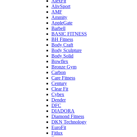
AlexFit
AlivSport
AMF
Ammity
AppleGate
Barbell
BASIC FITNESS
BH Fitness
Body Craft
Body Sculpture
Body Solid
Bowflex
Bronze Gym
Carbon
Care Fitness
Century
Clear Fit
Cybex
Dender
DFC
DIADORA
Diamond Fitness
DKN Technology
EuroFit
Fitlux