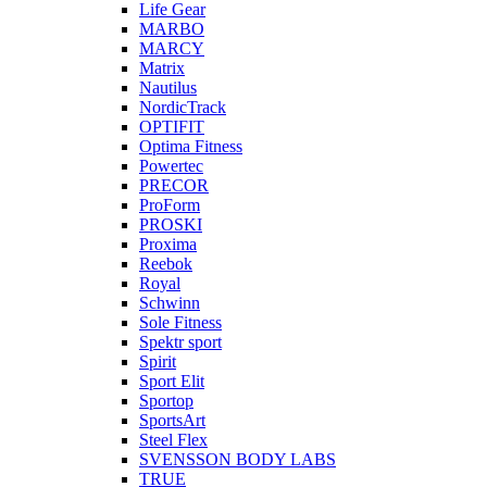
Life Gear
MARBO
MARCY
Matrix
Nautilus
NordicTrack
OPTIFIT
Optima Fitness
Powertec
PRECOR
ProForm
PROSKI
Proxima
Reebok
Royal
Schwinn
Sole Fitness
Spektr sport
Spirit
Sport Elit
Sportop
SportsArt
Steel Flex
SVENSSON BODY LABS
TRUE