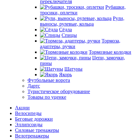
переключателя
Рубашки,
тросики, оплетки
Рули,
выносы, рулевые, кольца
Сёдла
Спицы
Тормоза,
адаптеры, ручки
Тормозные колодки
Цепи, замочки,
пины
Шатуны
Якорь
Футбольные ворота
Дартс
Туристическое оборудование
Товары по уценке
Акции
Велосипеды
Беговые дорожки
Эллипсоиды
Силовые тренажеры
Велотренажеры