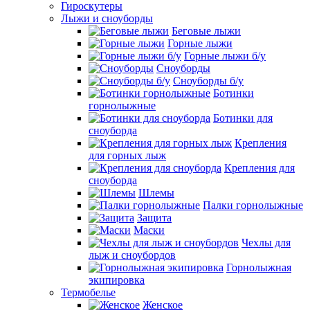
Гироскутеры
Лыжи и сноуборды
Беговые лыжи
Горные лыжи
Горные лыжи б/у
Сноуборды
Сноуборды б/у
Ботинки
горнолыжные
Ботинки для
сноуборда
Крепления
для горных лыж
Крепления для
сноуборда
Шлемы
Палки горнолыжные
Защита
Маски
Чехлы для
лыж и сноубордов
Горнолыжная
экипировка
Термобелье
Женское