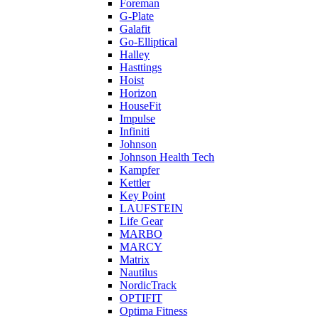
Foreman
G-Plate
Galafit
Go-Elliptical
Halley
Hasttings
Hoist
Horizon
HouseFit
Impulse
Infiniti
Johnson
Johnson Health Tech
Kampfer
Kettler
Key Point
LAUFSTEIN
Life Gear
MARBO
MARCY
Matrix
Nautilus
NordicTrack
OPTIFIT
Optima Fitness