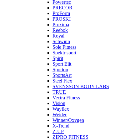
Powertec
PRECOR
ProForm
PROSKI
Proxima
Reebok
Royal
Schwinn
Sole Fitness
Spektr sport
Spirit
Sport Elit
Sportop
SportsArt
Steel Flex
SVENSSON BODY LABS
TRUE
Vectra Fitness
Vision
Wayflex
Weider
Winner/Oxygen
X-Trend
Z-UP
ZIPRO FITNESS