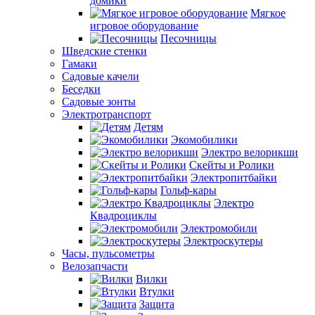
домики
Мягкое
игровое оборудование
Песочницы
Шведские стенки
Гамаки
Садовые качели
Беседки
Садовые зонты
Электротранспорт
Детям
Экомобилики
Электро велорикши
Скейты и Ролики
Электропитбайки
Гольф-кары
Электро
Квадроциклы
Электромобили
Электроскутеры
Часы, пульсометры
Велозапчасти
Вилки
Втулки
Защита