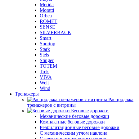
Merida
Moratti
Orbea
ROMET
SENSE
SILVERBACK
Smart
Sportop
Stark
Stels
Stinger
TOTEM
Trek
VIVA
Welt
Wind
Тренажеры
Распродажа
тренажеров с витрины
Беговые дорожки
Механические беговые дорожки
Компактные беговые дорожки
Реабилитационные беговые дорожки
С механическим углом наклона
С электрическим углом наклона