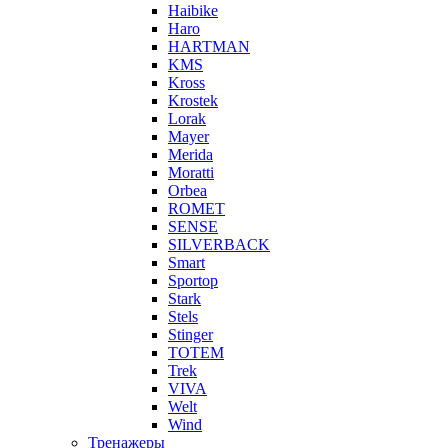
Haibike
Haro
HARTMAN
KMS
Kross
Krostek
Lorak
Mayer
Merida
Moratti
Orbea
ROMET
SENSE
SILVERBACK
Smart
Sportop
Stark
Stels
Stinger
TOTEM
Trek
VIVA
Welt
Wind
Тренажеры