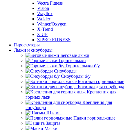
Vectra Fitness
Vision
Wayflex
Weider
Winner/Oxygen
X-Trend
Z-UP
ZIPRO FITNESS
Гироскутеры
Лыжи и сноуборды
Беговые лыжи
Горные лыжи
Горные лыжи б/у
Сноуборды
Сноуборды б/у
Ботинки горнолыжные
Ботинки для сноуборда
Крепления для
горных лыж
Крепления для
сноуборда
Шлемы
Палки горнолыжные
Защита
Маски