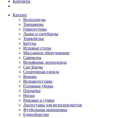
Контакты
Каталог
Велосипеды
Тренажеры
Гироскутеры
Лыжи и сноуборды
Термобелье
Батуты
Игровые столы
Массажное оборудование
Самокаты
Велоформа, велоодежда
Сап Борды
Спортивная одежда
Коньки
Велоаксессуары
Головные уборы
Перчатки
Носки
Рюкзаки и сумки
Аксессуары для велосипедистов
Футбольная экипировка
Единоборства