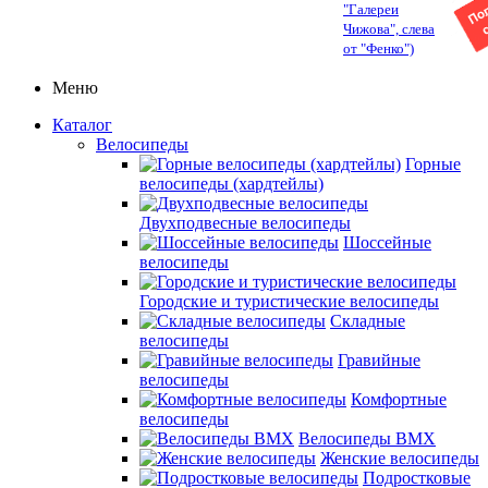
"Галереи
Чижова", слева
от "Фенко")
Меню
Каталог
Велосипеды
Горные
велосипеды (хардтейлы)
Двухподвесные велосипеды
Шоссейные
велосипеды
Городские и туристические велосипеды
Складные
велосипеды
Гравийные
велосипеды
Комфортные
велосипеды
Велосипеды BMX
Женские велосипеды
Подростковые