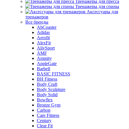
Тренажеры для пресса
Тренажеры для спины
Аксессуары для
тренажеров
Все бренды
AbCoaster
Adidas
Aerofit
AlexFit
AlivSport
AMF
Ammity
AppleGate
Barbell
BASIC FITNESS
BH Fitness
Body Craft
Body Sculpture
Body Solid
Bowflex
Bronze Gym
Carbon
Care Fitness
Century
Clear Fit