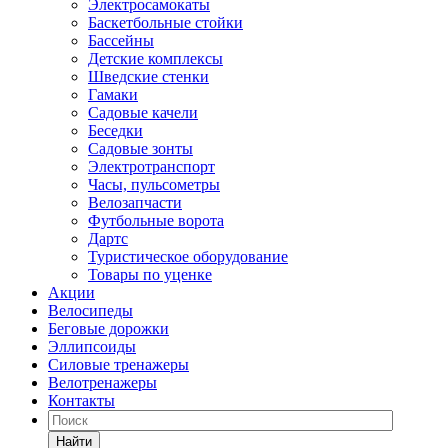
Электросамокаты
Баскетбольные стойки
Бассейны
Детские комплексы
Шведские стенки
Гамаки
Садовые качели
Беседки
Садовые зонты
Электротранспорт
Часы, пульсометры
Велозапчасти
Футбольные ворота
Дартс
Туристическое оборудование
Товары по уценке
Акции
Велосипеды
Беговые дорожки
Эллипсоиды
Силовые тренажеры
Велотренажеры
Контакты
Найти