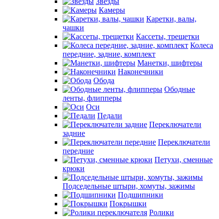
Звезды
Камеры
Каретки, валы,
чашки
Кассеты, трещетки
Колеса
передние, задние, комплект
Манетки, шифтеры
Наконечники
Обода
Ободные
ленты, флипперы
Оси
Педали
Переключатели
задние
Переключатели
передние
Петухи, сменные
крюки
Подседельные штыри, хомуты, зажимы
Подшипники
Покрышки
Ролики