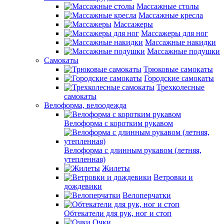
Массажные столы
Массажные кресла
Массажеры
Массажеры для ног
Массажные накидки
Массажные подушки
Самокаты
Трюковые самокаты
Городские самокаты
Трехколесные
самокаты
Велоформа, велоодежда
Велоформа с коротким рукавом
Велоформа с длинным рукавом (летняя,
утепленная)
Жилеты
Ветровки и
дождевики
Велоперчатки
Обтекатели для рук, ног и стоп
Очки