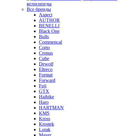
велосипеды
Все бренды
Aspect
AUTHOR
BENELLI
Black One
Bulls
Commencal
Corto
Cronus
Cube
Dewolf
Eltreco
Format
Forward
Fuji
GTX
Haibike
Haro
HARTMAN
KMS
Kross
Krostek
Lorak
Mayer