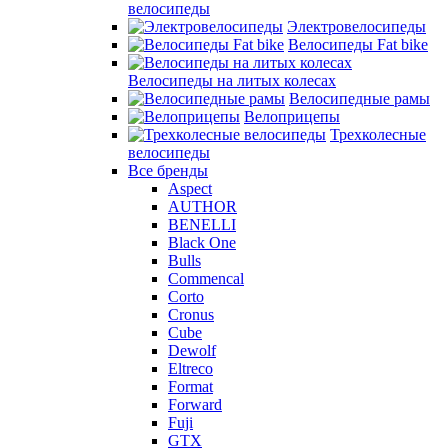
велосипеды
Электровелосипеды
Велосипеды Fat bike
Велосипеды на литых колесах
Велосипедные рамы
Велоприцепы
Трехколесные
велосипеды
Все бренды
Aspect
AUTHOR
BENELLI
Black One
Bulls
Commencal
Corto
Cronus
Cube
Dewolf
Eltreco
Format
Forward
Fuji
GTX