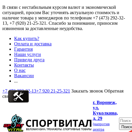
В связи с нестабильным курсом валют и экономической
ситуацией, просим Вас уточнять актуальную стоимость и
наличие товара у менеджеров по телефонам
+7 (473) 292-32-
13, +7 (920) 21-25-321
. Спасибо за понимание, приносим
извинения за доставленные неудобства.
Как купить?
Оплата и доставка
Гарантия
Наши услуги
Приведи друга
Контакты
О нас
Вакансии
...
+7 473 292-32-13
+7 920 21-25-321
Заказать звонок
Обратная
связь
г. Воронеж,
ул.
Куколкина,
д. 29
(напротив
центра