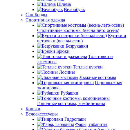
Шлема
Велообувь
Сап Борды
Спортивная одежда
Спортивные костюмы (весна-лето-осень)
Куртки и
ветровки (весна/осень)
Безрукавки
Брюки
Толстовки и
джемпера
Теплые куртки
Лосины
Лыжные костюмы
Горнолыжная
экипировка
Рубашки
Гоночные костюмы, комбинезоны
Коньки
Велоаксессуары
Гидропаки
Фары, габариты
Сумки и бардачки