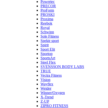
Powertec
PRECOR
ProForm
PROSKI
Proxima
Reebok
Royal
Schwinn
Sole Fitness
Spektr sport
Spirit
Sport Elit
Sportop
SportsArt
Steel Flex
SVENSSON BODY LABS
TRUE
Vectra Fitness
Vision
Wayflex
Weider
Winner/Oxygen
X-Trend
Z-UP
ZIPRO FITNESS