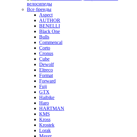
велосипеды
Все бренды
Aspect
AUTHOR
BENELLI
Black One
Bulls
Commencal
Corto
Cronus
Cube
Dewolf
Eltreco
Format
Forward
Fuji
GTX
Haibike
Haro
HARTMAN
KMS
Kross
Krostek
Lorak
Mayer