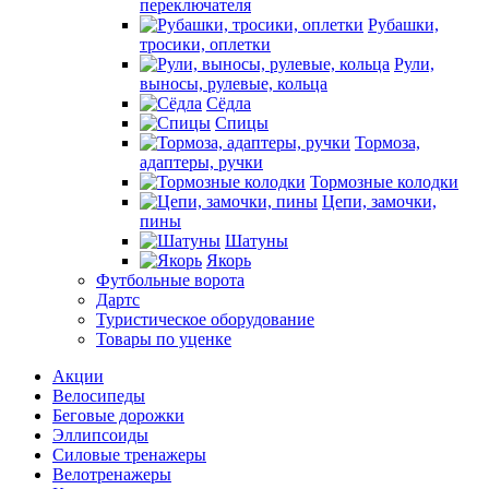
переключателя
Рубашки,
тросики, оплетки
Рули,
выносы, рулевые, кольца
Сёдла
Спицы
Тормоза,
адаптеры, ручки
Тормозные колодки
Цепи, замочки,
пины
Шатуны
Якорь
Футбольные ворота
Дартс
Туристическое оборудование
Товары по уценке
Акции
Велосипеды
Беговые дорожки
Эллипсоиды
Силовые тренажеры
Велотренажеры