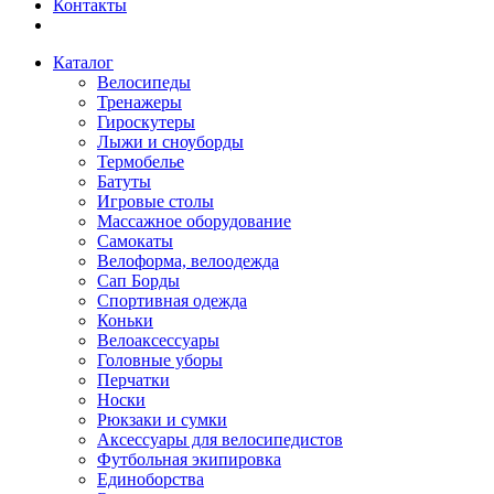
Контакты
Каталог
Велосипеды
Тренажеры
Гироскутеры
Лыжи и сноуборды
Термобелье
Батуты
Игровые столы
Массажное оборудование
Самокаты
Велоформа, велоодежда
Сап Борды
Спортивная одежда
Коньки
Велоаксессуары
Головные уборы
Перчатки
Носки
Рюкзаки и сумки
Аксессуары для велосипедистов
Футбольная экипировка
Единоборства