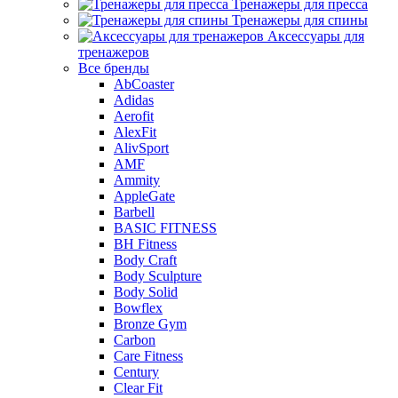
Тренажеры для пресса
Тренажеры для спины
Аксессуары для
тренажеров
Все бренды
AbCoaster
Adidas
Aerofit
AlexFit
AlivSport
AMF
Ammity
AppleGate
Barbell
BASIC FITNESS
BH Fitness
Body Craft
Body Sculpture
Body Solid
Bowflex
Bronze Gym
Carbon
Care Fitness
Century
Clear Fit