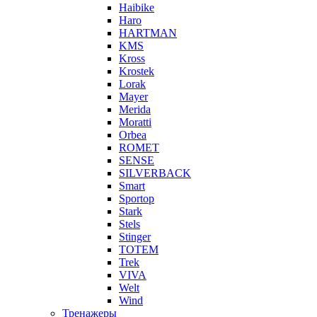
Haibike
Haro
HARTMAN
KMS
Kross
Krostek
Lorak
Mayer
Merida
Moratti
Orbea
ROMET
SENSE
SILVERBACK
Smart
Sportop
Stark
Stels
Stinger
TOTEM
Trek
VIVA
Welt
Wind
Тренажеры