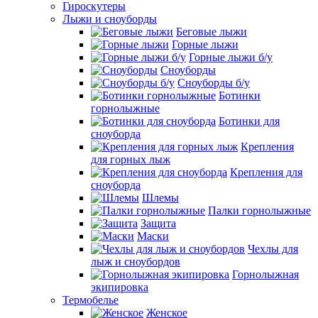
Гироскутеры
Лыжи и сноуборды
Беговые лыжи
Горные лыжи
Горные лыжи б/у
Сноуборды
Сноуборды б/у
Ботинки
горнолыжные
Ботинки для
сноуборда
Крепления
для горных лыж
Крепления для
сноуборда
Шлемы
Палки горнолыжные
Защита
Маски
Чехлы для
лыж и сноубордов
Горнолыжная
экипировка
Термобелье
Женское