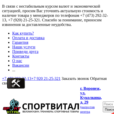
В связи с нестабильным курсом валют и экономической
ситуацией, просим Вас уточнять актуальную стоимость и
наличие товара у менеджеров по телефонам
+7 (473) 292-32-
13, +7 (920) 21-25-321
. Спасибо за понимание, приносим
извинения за доставленные неудобства.
Как купить?
Оплата и доставка
Гарантия
Наши услуги
Приведи друга
Контакты
О нас
Вакансии
...
+7 473 292-32-13
+7 920 21-25-321
Заказать звонок
Обратная
связь
г. Воронеж,
ул.
Куколкина,
д. 29
(напротив
центра