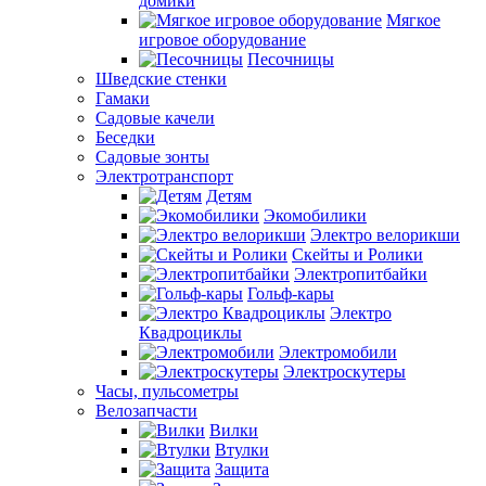
домики
Мягкое
игровое оборудование
Песочницы
Шведские стенки
Гамаки
Садовые качели
Беседки
Садовые зонты
Электротранспорт
Детям
Экомобилики
Электро велорикши
Скейты и Ролики
Электропитбайки
Гольф-кары
Электро
Квадроциклы
Электромобили
Электроскутеры
Часы, пульсометры
Велозапчасти
Вилки
Втулки
Защита