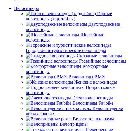
Велосипеды
Горные
велосипеды (хардтейлы)
Двухподвесные
велосипеды
Шоссейные
велосипеды
Городские и туристические велосипеды
Складные велосипеды
Гравийные велосипеды
Комфортные
велосипеды
Велосипеды BMX
Женские велосипеды
Подростковые
велосипеды
Электровелосипеды
Велосипеды Fat bike
Велосипеды на
литых колесах
Велосипедные рамы
Велоприцепы
Трехколесные