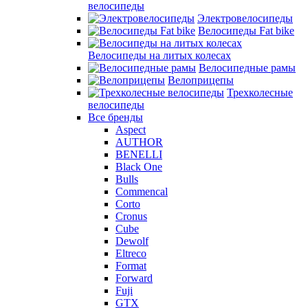
велосипеды
Электровелосипеды
Велосипеды Fat bike
Велосипеды на литых колесах
Велосипедные рамы
Велоприцепы
Трехколесные
велосипеды
Все бренды
Aspect
AUTHOR
BENELLI
Black One
Bulls
Commencal
Corto
Cronus
Cube
Dewolf
Eltreco
Format
Forward
Fuji
GTX