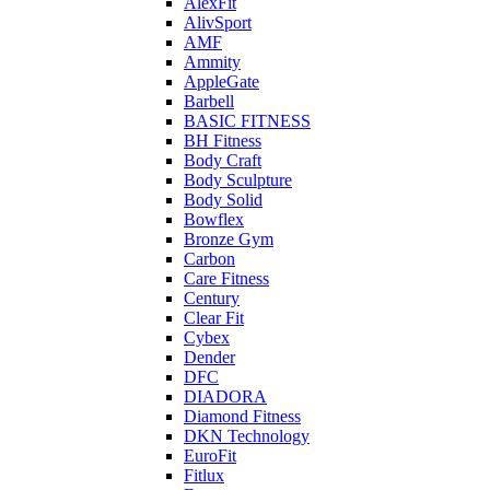
AlexFit
AlivSport
AMF
Ammity
AppleGate
Barbell
BASIC FITNESS
BH Fitness
Body Craft
Body Sculpture
Body Solid
Bowflex
Bronze Gym
Carbon
Care Fitness
Century
Clear Fit
Cybex
Dender
DFC
DIADORA
Diamond Fitness
DKN Technology
EuroFit
Fitlux