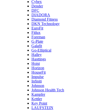
Cybex
Dender
DFC
DIADORA
Diamond Fitness
DKN Technology
EuroFit
Fitlux
Foreman
G-Plate
Galafit
Go-Elliptical
Halley
Hasttings
Hoist
Horizon
HouseFit
Impulse
Infiniti
Johnson
Johnson Health Tech
Kampfer
Kettler
Key Point
LAUFSTEIN