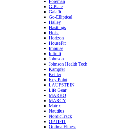
Foreman
G-Plate
Galafit
Go-Elliptical
Halley
Hasttings
Hoist
Horizon
HouseFit
Impulse
Infiniti
Johnson
Johnson Health Tech
Kampfer
Kettler
Key Point
LAUFSTEIN
Life Gear
MARBO
MARCY
Matrix
Nautilus
NordicTrack
OPTIFIT
Optima Fitness