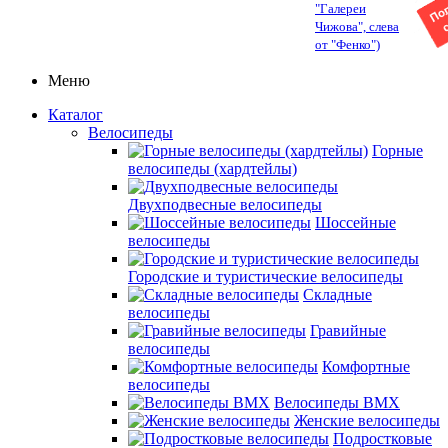
"Галереи
Чижова", слева
от "Фенко")
Меню
Каталог
Велосипеды
Горные
велосипеды (хардтейлы)
Двухподвесные велосипеды
Шоссейные
велосипеды
Городские и туристические велосипеды
Складные
велосипеды
Гравийные
велосипеды
Комфортные
велосипеды
Велосипеды BMX
Женские велосипеды
Подростковые