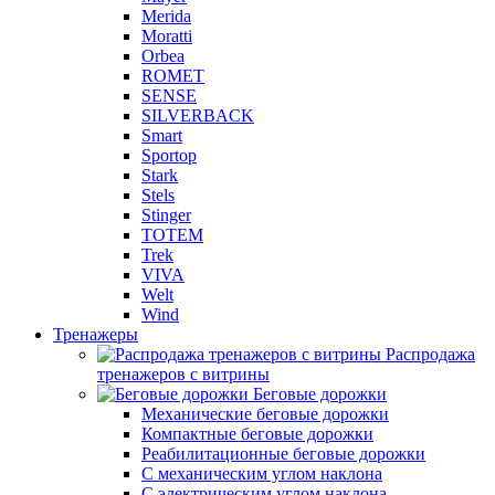
Merida
Moratti
Orbea
ROMET
SENSE
SILVERBACK
Smart
Sportop
Stark
Stels
Stinger
TOTEM
Trek
VIVA
Welt
Wind
Тренажеры
Распродажа
тренажеров с витрины
Беговые дорожки
Механические беговые дорожки
Компактные беговые дорожки
Реабилитационные беговые дорожки
С механическим углом наклона
С электрическим углом наклона