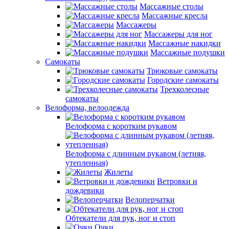
Массажные столы
Массажные кресла
Массажеры
Массажеры для ног
Массажные накидки
Массажные подушки
Самокаты
Трюковые самокаты
Городские самокаты
Трехколесные
самокаты
Велоформа, велоодежда
Велоформа с коротким рукавом
Велоформа с длинным рукавом (летняя,
утепленная)
Жилеты
Ветровки и
дождевики
Велоперчатки
Обтекатели для рук, ног и стоп
Очки