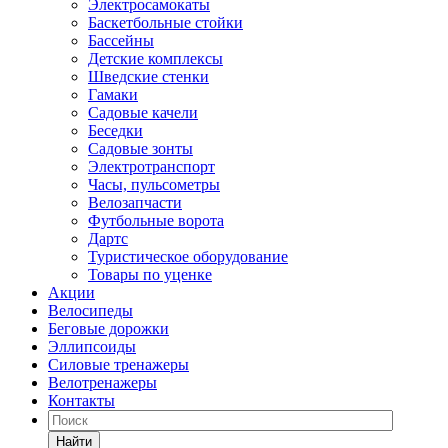
Электросамокаты
Баскетбольные стойки
Бассейны
Детские комплексы
Шведские стенки
Гамаки
Садовые качели
Беседки
Садовые зонты
Электротранспорт
Часы, пульсометры
Велозапчасти
Футбольные ворота
Дартс
Туристическое оборудование
Товары по уценке
Акции
Велосипеды
Беговые дорожки
Эллипсоиды
Силовые тренажеры
Велотренажеры
Контакты
Найти