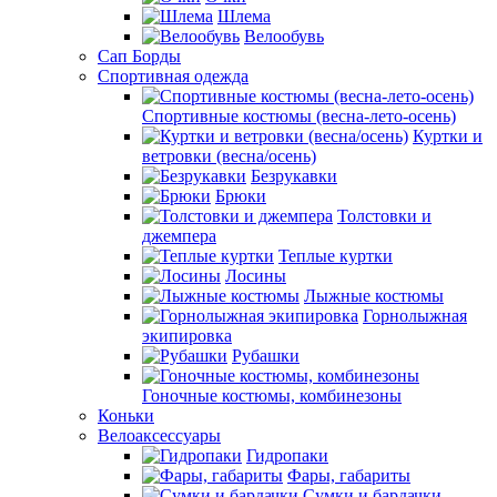
Шлема
Велообувь
Сап Борды
Спортивная одежда
Спортивные костюмы (весна-лето-осень)
Куртки и
ветровки (весна/осень)
Безрукавки
Брюки
Толстовки и
джемпера
Теплые куртки
Лосины
Лыжные костюмы
Горнолыжная
экипировка
Рубашки
Гоночные костюмы, комбинезоны
Коньки
Велоаксессуары
Гидропаки
Фары, габариты
Сумки и бардачки