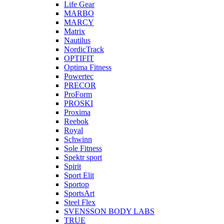
Life Gear
MARBO
MARCY
Matrix
Nautilus
NordicTrack
OPTIFIT
Optima Fitness
Powertec
PRECOR
ProForm
PROSKI
Proxima
Reebok
Royal
Schwinn
Sole Fitness
Spektr sport
Spirit
Sport Elit
Sportop
SportsArt
Steel Flex
SVENSSON BODY LABS
TRUE