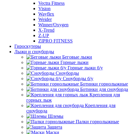
Vectra Fitness
Vision
Wayflex
Weider
Winner/Oxygen
X-Trend
Z-UP
ZIPRO FITNESS
Гироскутеры
Лыжи и сноуборды
Беговые лыжи
Горные лыжи
Горные лыжи б/у
Сноуборды
Сноуборды б/у
Ботинки горнолыжные
Ботинки для сноуборда
Крепления для
горных лыж
Крепления для
сноуборда
Шлемы
Палки горнолыжные
Защита
Маски