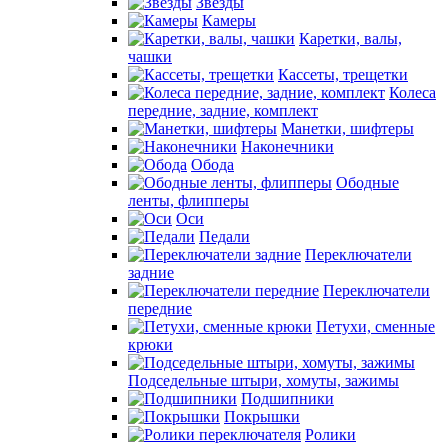
Звезды
Камеры
Каретки, валы,
чашки
Кассеты, трещетки
Колеса
передние, задние, комплект
Манетки, шифтеры
Наконечники
Обода
Ободные
ленты, флипперы
Оси
Педали
Переключатели
задние
Переключатели
передние
Петухи, сменные
крюки
Подседельные штыри, хомуты, зажимы
Подшипники
Покрышки
Ролики