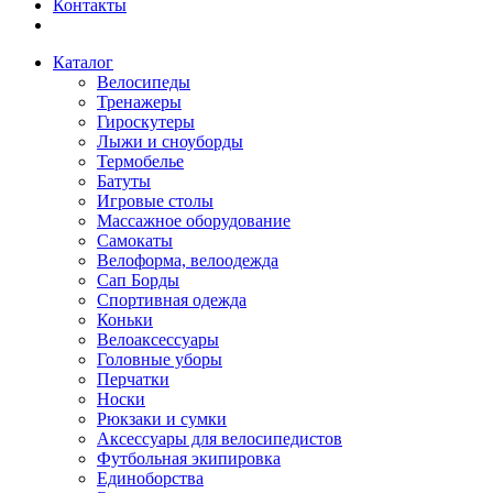
Контакты
Каталог
Велосипеды
Тренажеры
Гироскутеры
Лыжи и сноуборды
Термобелье
Батуты
Игровые столы
Массажное оборудование
Самокаты
Велоформа, велоодежда
Сап Борды
Спортивная одежда
Коньки
Велоаксессуары
Головные уборы
Перчатки
Носки
Рюкзаки и сумки
Аксессуары для велосипедистов
Футбольная экипировка
Единоборства