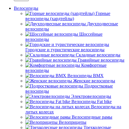
Велосипеды
Горные
велосипеды (хардтейлы)
Двухподвесные
велосипеды
Шоссейные
велосипеды
Городские и туристические велосипеды
Складные велосипеды
Гравийные велосипеды
Комфортные
велосипеды
Велосипеды BMX
Женские велосипеды
Подростковые
велосипеды
Электровелосипеды
Велосипеды Fat bike
Велосипеды на
литых колесах
Велосипедные рамы
Велоприцепы
Трехколесные