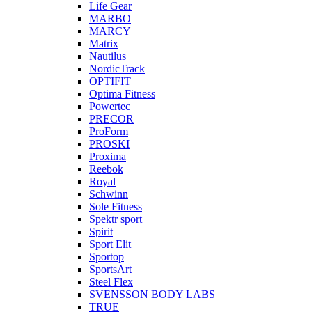
Life Gear
MARBO
MARCY
Matrix
Nautilus
NordicTrack
OPTIFIT
Optima Fitness
Powertec
PRECOR
ProForm
PROSKI
Proxima
Reebok
Royal
Schwinn
Sole Fitness
Spektr sport
Spirit
Sport Elit
Sportop
SportsArt
Steel Flex
SVENSSON BODY LABS
TRUE