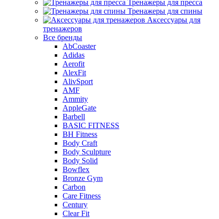
Тренажеры для пресса
Тренажеры для спины
Аксессуары для
тренажеров
Все бренды
AbCoaster
Adidas
Aerofit
AlexFit
AlivSport
AMF
Ammity
AppleGate
Barbell
BASIC FITNESS
BH Fitness
Body Craft
Body Sculpture
Body Solid
Bowflex
Bronze Gym
Carbon
Care Fitness
Century
Clear Fit