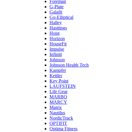
Foreman
G-Plate
Galafit
Go-Elliptical
Halley
Hasttings
Hoist
Horizon
HouseFit
Impulse
Infiniti
Johnson
Johnson Health Tech
Kampfer
Kettler
Key Point
LAUFSTEIN
Life Gear
MARBO
MARCY
Matrix
Nautilus
NordicTrack
OPTIFIT
Optima Fitness