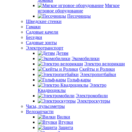
домики
Мягкое
игровое оборудование
Песочницы
Шведские стенки
Гамаки
Садовые качели
Беседки
Садовые зонты
Электротранспорт
Детям
Экомобилики
Электро велорикши
Скейты и Ролики
Электропитбайки
Гольф-кары
Электро
Квадроциклы
Электромобили
Электроскутеры
Часы, пульсометры
Велозапчасти
Вилки
Втулки
Защита