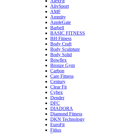
AlexFit
AlivSport
AMF
Ammity
AppleGate
Barbell
BASIC FITNESS
BH Fitness
Body Craft
Body Sculpture
Body Solid
Bowflex
Bronze Gym
Carbon
Care Fitness
Century
Clear Fit
Cybex
Dender
DFC
DIADORA
Diamond Fitness
DKN Technology
EuroFit
Fitlux