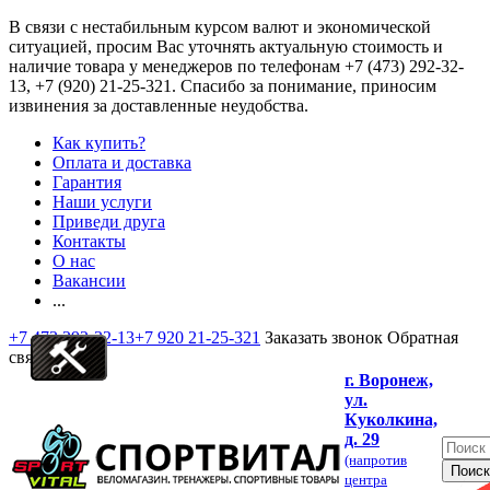
В связи с нестабильным курсом валют и экономической
ситуацией, просим Вас уточнять актуальную стоимость и
наличие товара у менеджеров по телефонам
+7 (473) 292-32-
13, +7 (920) 21-25-321
. Спасибо за понимание, приносим
извинения за доставленные неудобства.
Как купить?
Оплата и доставка
Гарантия
Наши услуги
Приведи друга
Контакты
О нас
Вакансии
...
+7 473 292-32-13
+7 920 21-25-321
Заказать звонок
Обратная
связь
г. Воронеж,
ул.
Куколкина,
д. 29
(напротив
центра