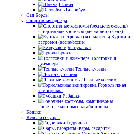
Шлема
Велообувь
Сап Борды
Спортивная одежда
Спортивные костюмы (весна-лето-осень)
Куртки и
ветровки (весна/осень)
Безрукавки
Брюки
Толстовки и
джемпера
Теплые куртки
Лосины
Лыжные костюмы
Горнолыжная
экипировка
Рубашки
Гоночные костюмы, комбинезоны
Коньки
Велоаксессуары
Гидропаки
Фары, габариты
Сумки и бардачки