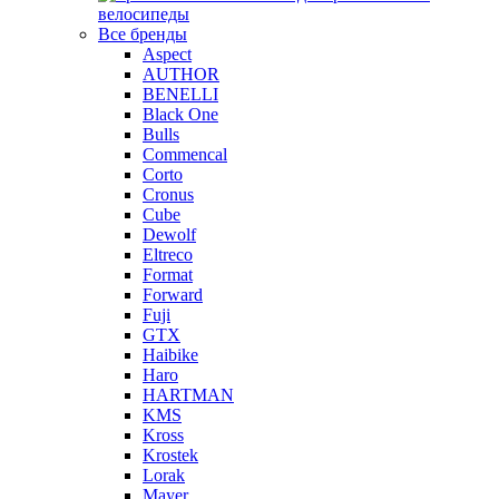
велосипеды
Все бренды
Aspect
AUTHOR
BENELLI
Black One
Bulls
Commencal
Corto
Cronus
Cube
Dewolf
Eltreco
Format
Forward
Fuji
GTX
Haibike
Haro
HARTMAN
KMS
Kross
Krostek
Lorak
Mayer