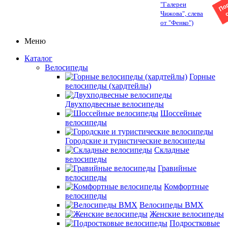
"Галереи
Чижова", слева
от "Фенко")
Меню
Каталог
Велосипеды
Горные
велосипеды (хардтейлы)
Двухподвесные велосипеды
Шоссейные
велосипеды
Городские и туристические велосипеды
Складные
велосипеды
Гравийные
велосипеды
Комфортные
велосипеды
Велосипеды BMX
Женские велосипеды
Подростковые