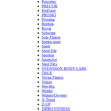
Powertec
PRECOR
ProForm
PROSKI
Proxima
Reebok
Royal
Schwinn
Sole Fitness
Spektr sport
Spirit
Sport Elit
Sportop
SportsArt
Steel Flex
SVENSSON BODY LABS
TRUE
Vectra Fitness
Vision
Wayflex
Weider
Winner/Oxygen
X-Trend
Z-UP
ZIPRO FITNESS