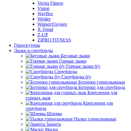
Vectra Fitness
Vision
Wayflex
Weider
Winner/Oxygen
X-Trend
Z-UP
ZIPRO FITNESS
Гироскутеры
Лыжи и сноуборды
Беговые лыжи
Горные лыжи
Горные лыжи б/у
Сноуборды
Сноуборды б/у
Ботинки горнолыжные
Ботинки для сноуборда
Крепления для
горных лыж
Крепления для
сноуборда
Шлемы
Палки горнолыжные
Защита
Маски