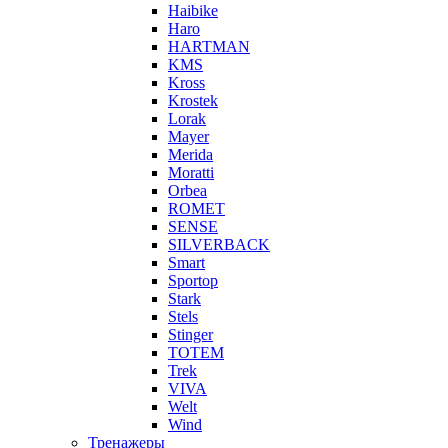
Haibike
Haro
HARTMAN
KMS
Kross
Krostek
Lorak
Mayer
Merida
Moratti
Orbea
ROMET
SENSE
SILVERBACK
Smart
Sportop
Stark
Stels
Stinger
TOTEM
Trek
VIVA
Welt
Wind
Тренажеры