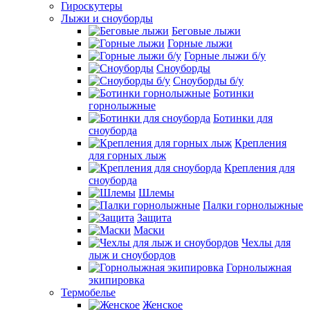
Гироскутеры
Лыжи и сноуборды
Беговые лыжи
Горные лыжи
Горные лыжи б/у
Сноуборды
Сноуборды б/у
Ботинки
горнолыжные
Ботинки для
сноуборда
Крепления
для горных лыж
Крепления для
сноуборда
Шлемы
Палки горнолыжные
Защита
Маски
Чехлы для
лыж и сноубордов
Горнолыжная
экипировка
Термобелье
Женское