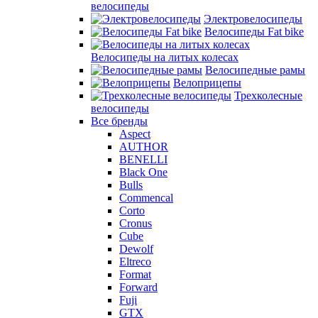
велосипеды
Электровелосипеды
Велосипеды Fat bike
Велосипеды на литых колесах
Велосипедные рамы
Велоприцепы
Трехколесные
велосипеды
Все бренды
Aspect
AUTHOR
BENELLI
Black One
Bulls
Commencal
Corto
Cronus
Cube
Dewolf
Eltreco
Format
Forward
Fuji
GTX