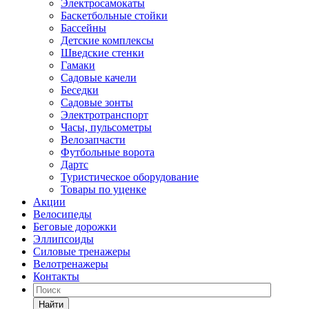
Электросамокаты
Баскетбольные стойки
Бассейны
Детские комплексы
Шведские стенки
Гамаки
Садовые качели
Беседки
Садовые зонты
Электротранспорт
Часы, пульсометры
Велозапчасти
Футбольные ворота
Дартс
Туристическое оборудование
Товары по уценке
Акции
Велосипеды
Беговые дорожки
Эллипсоиды
Силовые тренажеры
Велотренажеры
Контакты
Найти