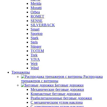
Merida
Moratti
Orbea
ROMET
SENSE
SILVERBACK
Smart
Sportop
Stark
Stels
Stinger
TOTEM
Trek
VIVA
Welt
Wind
Тренажеры
Распродажа
тренажеров с витрины
Беговые дорожки
Механические беговые дорожки
Компактные беговые дорожки
Реабилитационные беговые дорожки
С механическим углом наклона
С электрическим углом наклона