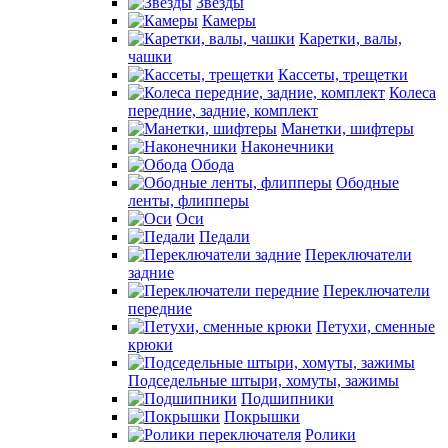
Звезды
Камеры
Каретки, валы,
чашки
Кассеты, трещетки
Колеса
передние, задние, комплект
Манетки, шифтеры
Наконечники
Обода
Ободные
ленты, флипперы
Оси
Педали
Переключатели
задние
Переключатели
передние
Петухи, сменные
крюки
Подседельные штыри, хомуты, зажимы
Подшипники
Покрышки
Ролики