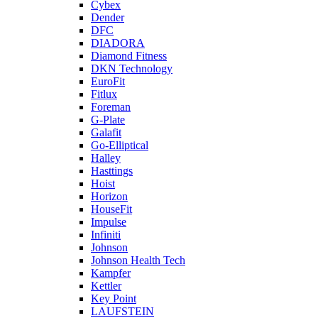
Cybex
Dender
DFC
DIADORA
Diamond Fitness
DKN Technology
EuroFit
Fitlux
Foreman
G-Plate
Galafit
Go-Elliptical
Halley
Hasttings
Hoist
Horizon
HouseFit
Impulse
Infiniti
Johnson
Johnson Health Tech
Kampfer
Kettler
Key Point
LAUFSTEIN