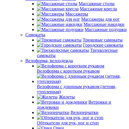
Массажные столы
Массажные кресла
Массажеры
Массажеры для ног
Массажные накидки
Массажные подушки
Самокаты
Трюковые самокаты
Городские самокаты
Трехколесные
самокаты
Велоформа, велоодежда
Велоформа с коротким рукавом
Велоформа с длинным рукавом (летняя,
утепленная)
Жилеты
Ветровки и
дождевики
Велоперчатки
Обтекатели для рук, ног и стоп
Очки