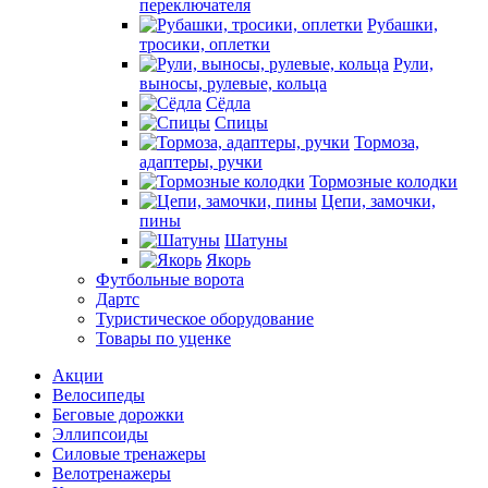
переключателя
Рубашки,
тросики, оплетки
Рули,
выносы, рулевые, кольца
Сёдла
Спицы
Тормоза,
адаптеры, ручки
Тормозные колодки
Цепи, замочки,
пины
Шатуны
Якорь
Футбольные ворота
Дартс
Туристическое оборудование
Товары по уценке
Акции
Велосипеды
Беговые дорожки
Эллипсоиды
Силовые тренажеры
Велотренажеры