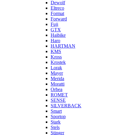
Dewolf
Eltreco
Format
Forward
Fuji
GTX
Haibike
Haro
HARTMAN
KMS
Kross
Krostek
Lorak
Mayer
Merida
Moratti
Orbea
ROMET
SENSE
SILVERBACK
Smart
Sportop
Stark
Stels
Stinger