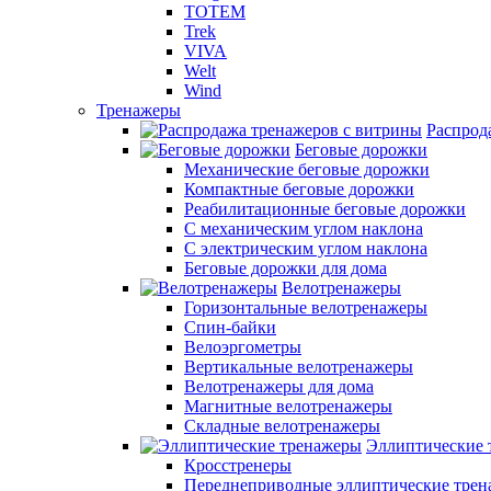
TOTEM
Trek
VIVA
Welt
Wind
Тренажеры
Распрод
Беговые дорожки
Механические беговые дорожки
Компактные беговые дорожки
Реабилитационные беговые дорожки
С механическим углом наклона
С электрическим углом наклона
Беговые дорожки для дома
Велотренажеры
Горизонтальные велотренажеры
Спин-байки
Велоэргометры
Вертикальные велотренажеры
Велотренажеры для дома
Магнитные велотренажеры
Складные велотренажеры
Эллиптические 
Кросстренеры
Переднеприводные эллиптические тре