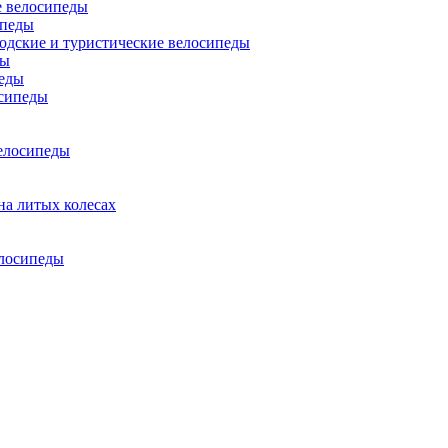
 велосипеды
ипеды
одские и туристические велосипеды
ды
еды
сипеды
елосипеды
на литых колесах
елосипеды