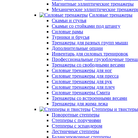
Магнитные эллиптические тренажеры
Механические эллиптические тренажер
Силовые тренажеры
Скамьи и стулья
Скамьи со стойками под штангу
Силовые рамы
Турники и брусья
Тренажеры для разных групп мышц
Дополнительные опции
Инвентарь для силовых тренировок
Профессиональные грузоблочные трен
Тренажеры со свободными весами
Силовые тренажеры для ног
Силовые тренажеры для пресса
Силовые тренажеры для рук
Силовые тренажеры для плеч
Силовые тренажеры Смита
Тренажеры со встроенными весами
Тренажеры для жима лежа
Степперы и твистеры
Поворотные степперы
Степперы с поручнями
Степперы с эспандером
Лестничные степперы
Балансировочные степперы