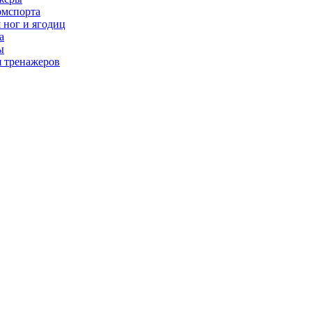
рмспорта
 ног и ягодиц
а
ы
я тренажеров