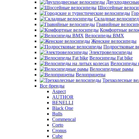
Двухподвесные
Шоссейные велос
Гор
Складные велосипе
Гравийные велосип
Комфортные вело
Велосипеды BMX
Женские велосипеды
Подростковые в
Электровелосипеды
Велосипеды Fat bike
Велосипеды 
Велосипедные рамы
Велоприцепы
Трехколесные в
Все бренды
Aspect
AUTHOR
BENELLI
Black One
Bulls
Commencal
Corto
Cronus
Cube