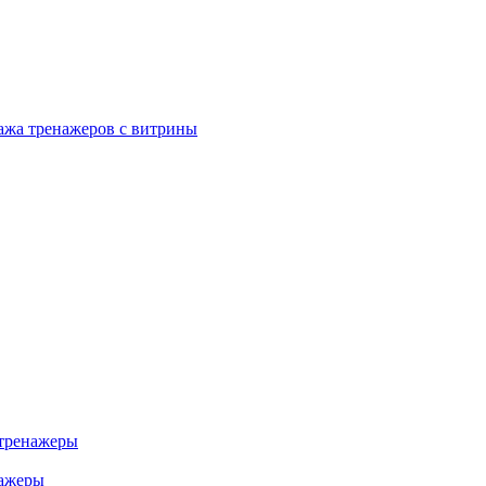
ажа тренажеров с витрины
тренажеры
нажеры