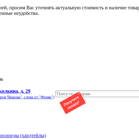
ией, просим Вас уточнять актуальную стоимость и наличие това
енные неудобства.
зь
колкина, д. 29
реи Чижова", слева от "Фенко")
лосипеды (хардтейлы)