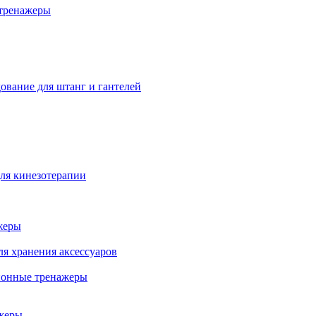
тренажеры
ование для штанг и гантелей
ля кинезотерапии
жеры
ля хранения аксессуаров
ионные тренажеры
жеры