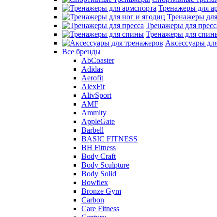
Тренажеры для а
Тренажеры для
Тренажеры для пресс
Тренажеры для спин
Аксессуары дл
Все бренды
AbCoaster
Adidas
Aerofit
AlexFit
AlivSport
AMF
Ammity
AppleGate
Barbell
BASIC FITNESS
BH Fitness
Body Craft
Body Sculpture
Body Solid
Bowflex
Bronze Gym
Carbon
Care Fitness