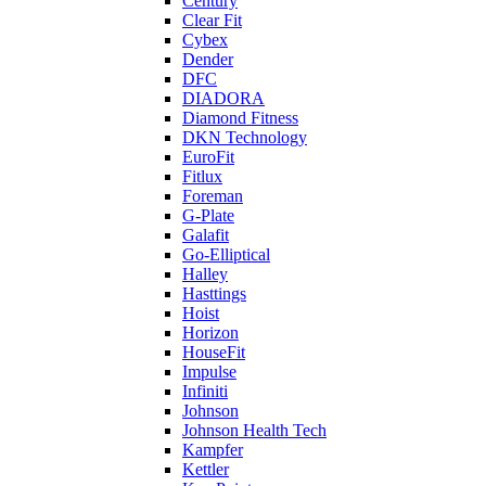
Century
Clear Fit
Cybex
Dender
DFC
DIADORA
Diamond Fitness
DKN Technology
EuroFit
Fitlux
Foreman
G-Plate
Galafit
Go-Elliptical
Halley
Hasttings
Hoist
Horizon
HouseFit
Impulse
Infiniti
Johnson
Johnson Health Tech
Kampfer
Kettler