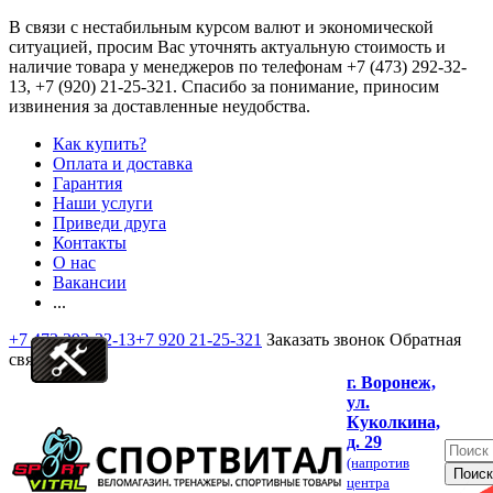
В связи с нестабильным курсом валют и экономической
ситуацией, просим Вас уточнять актуальную стоимость и
наличие товара у менеджеров по телефонам
+7 (473) 292-32-
13, +7 (920) 21-25-321
. Спасибо за понимание, приносим
извинения за доставленные неудобства.
Как купить?
Оплата и доставка
Гарантия
Наши услуги
Приведи друга
Контакты
О нас
Вакансии
...
+7 473 292-32-13
+7 920 21-25-321
Заказать звонок
Обратная
связь
г. Воронеж,
ул.
Куколкина,
д. 29
(напротив
центра