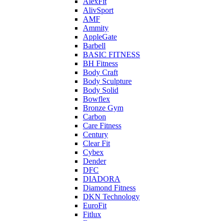
AlexFit
AlivSport
AMF
Ammity
AppleGate
Barbell
BASIC FITNESS
BH Fitness
Body Craft
Body Sculpture
Body Solid
Bowflex
Bronze Gym
Carbon
Care Fitness
Century
Clear Fit
Cybex
Dender
DFC
DIADORA
Diamond Fitness
DKN Technology
EuroFit
Fitlux