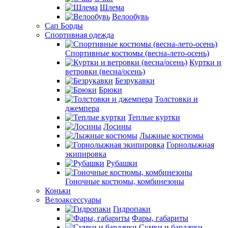
Шлема
Велообувь
Сап Борды
Спортивная одежда
Спортивные костюмы (весна-лето-осень)
Куртки и
ветровки (весна/осень)
Безрукавки
Брюки
Толстовки и
джемпера
Теплые куртки
Лосины
Лыжные костюмы
Горнолыжная
экипировка
Рубашки
Гоночные костюмы, комбинезоны
Коньки
Велоаксессуары
Гидропаки
Фары, габариты
Сумки и бардачки