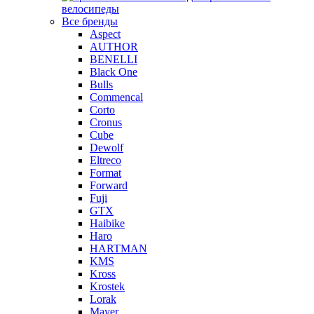
велосипеды
Все бренды
Aspect
AUTHOR
BENELLI
Black One
Bulls
Commencal
Corto
Cronus
Cube
Dewolf
Eltreco
Format
Forward
Fuji
GTX
Haibike
Haro
HARTMAN
KMS
Kross
Krostek
Lorak
Mayer