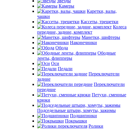
Звезды
Камеры
Каретки, валы,
чашки
Кассеты, трещетки
Колеса
передние, задние, комплект
Манетки, шифтеры
Наконечники
Обода
Ободные
ленты, флипперы
Оси
Педали
Переключатели
задние
Переключатели
передние
Петухи, сменные
крюки
Подседельные штыри, хомуты, зажимы
Подшипники
Покрышки
Ролики