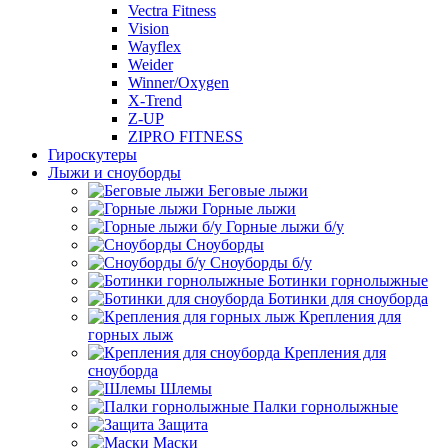
Vectra Fitness
Vision
Wayflex
Weider
Winner/Oxygen
X-Trend
Z-UP
ZIPRO FITNESS
Гироскутеры
Лыжи и сноуборды
Беговые лыжи
Горные лыжи
Горные лыжи б/у
Сноуборды
Сноуборды б/у
Ботинки горнолыжные
Ботинки для сноуборда
Крепления для
горных лыж
Крепления для
сноуборда
Шлемы
Палки горнолыжные
Защита
Маски