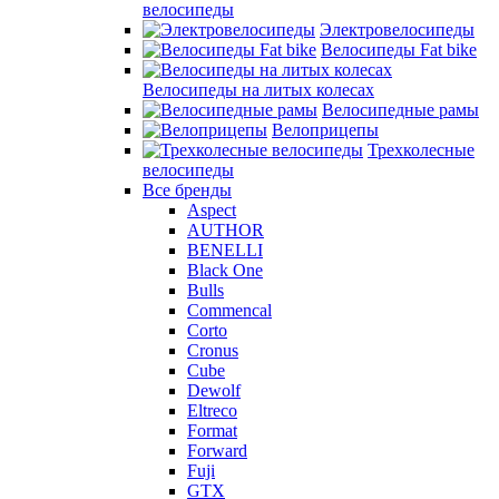
велосипеды
Электровелосипеды
Велосипеды Fat bike
Велосипеды на литых колесах
Велосипедные рамы
Велоприцепы
Трехколесные
велосипеды
Все бренды
Aspect
AUTHOR
BENELLI
Black One
Bulls
Commencal
Corto
Cronus
Cube
Dewolf
Eltreco
Format
Forward
Fuji
GTX