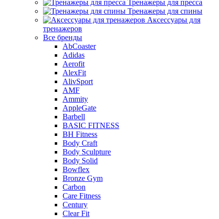
Тренажеры для пресса
Тренажеры для спины
Аксессуары для
тренажеров
Все бренды
AbCoaster
Adidas
Aerofit
AlexFit
AlivSport
AMF
Ammity
AppleGate
Barbell
BASIC FITNESS
BH Fitness
Body Craft
Body Sculpture
Body Solid
Bowflex
Bronze Gym
Carbon
Care Fitness
Century
Clear Fit