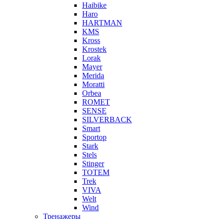
Haibike
Haro
HARTMAN
KMS
Kross
Krostek
Lorak
Mayer
Merida
Moratti
Orbea
ROMET
SENSE
SILVERBACK
Smart
Sportop
Stark
Stels
Stinger
TOTEM
Trek
VIVA
Welt
Wind
Тренажеры