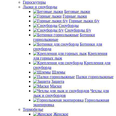
Гироскутеры
Лыжи и сноуборды
Беговые лыжи
Горные лыжи
Горные лыжи б/у
Сноуборды
Сноуборды б/у
Ботинки
горнолыжные
Ботинки для
сноуборда
Крепления
для горных лыж
Крепления для
сноуборда
Шлемы
Палки горнолыжные
Защита
Маски
Чехлы для
лыж и сноубордов
Горнолыжная
экипировка
Термобелье
Женское