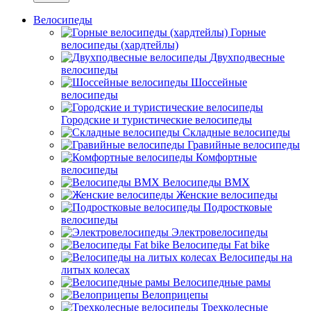
Велосипеды
Горные
велосипеды (хардтейлы)
Двухподвесные
велосипеды
Шоссейные
велосипеды
Городские и туристические велосипеды
Складные велосипеды
Гравийные велосипеды
Комфортные
велосипеды
Велосипеды BMX
Женские велосипеды
Подростковые
велосипеды
Электровелосипеды
Велосипеды Fat bike
Велосипеды на
литых колесах
Велосипедные рамы
Велоприцепы
Трехколесные