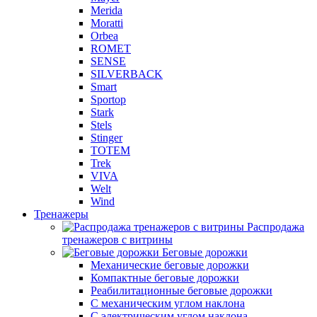
Merida
Moratti
Orbea
ROMET
SENSE
SILVERBACK
Smart
Sportop
Stark
Stels
Stinger
TOTEM
Trek
VIVA
Welt
Wind
Тренажеры
Распродажа
тренажеров с витрины
Беговые дорожки
Механические беговые дорожки
Компактные беговые дорожки
Реабилитационные беговые дорожки
С механическим углом наклона
С электрическим углом наклона