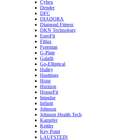
Cybex
Dender
DFC
DIADORA
Diamond Fitness
DKN Technology
EuroFit
Fitlux
Foreman
G-Plate
Galafit
Go-Elliptical
Halley
Hasttings
Hoist
Horizon
HouseFit
Impulse
Infiniti
Johnson
Johnson Health Tech
Kampfer
Kettler
Key Point
LAUFSTEIN