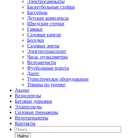
Электросамокаты
Баскетбольные стойки
Бассейны
Детские комплексы
Шведские стенки
Гамаки
Садовые качели
Беседки
Садовые зонты
Электротранспорт
Часы, пульсометры
Велозапчасти
Футбольные ворота
Дартс
Туристическое оборудование
Товары по уценке
Акции
Велосипеды
Беговые дорожки
Эллипсоиды
Силовые тренажеры
Велотренажеры
Контакты
Найти