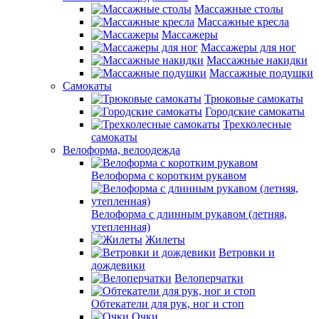
Массажные столы
Массажные кресла
Массажеры
Массажеры для ног
Массажные накидки
Массажные подушки
Самокаты
Трюковые самокаты
Городские самокаты
Трехколесные
самокаты
Велоформа, велоодежда
Велоформа с коротким рукавом
Велоформа с длинным рукавом (летняя,
утепленная)
Жилеты
Ветровки и
дождевики
Велоперчатки
Обтекатели для рук, ног и стоп
Очки