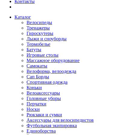
Контакты
Каталог
Велосипеды
Тренажеры
Гироскутеры
Лыжи и сноуборды
Термобелье
Батуты
Игровые столы
Массажное оборудование
Самокаты
Велоформа, велоодежда
Сап Борды
Спортивная одежда
Коньки
Велоаксессуары
Головные уборы
Перчатки
Носки
Рюкзаки и сумки
Аксессуары для велосипедистов
Футбольная экипировка
Единоборства