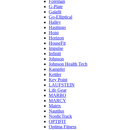
Foreman
G-Plate
Galafit
Go-Elliptical
Halley
Hasttings
Hoist
Horizon
HouseFit
Impulse
Infiniti
Johnson
Johnson Health Tech
Kampfer
Kettler
Key Point
LAUFSTEIN
Life Gear
MARBO
MARCY
Matrix
Nautilus
NordicTrack
OPTIFIT
Optima Fitness