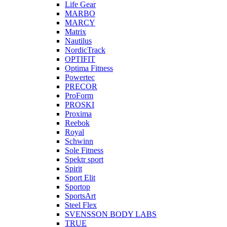
Life Gear
MARBO
MARCY
Matrix
Nautilus
NordicTrack
OPTIFIT
Optima Fitness
Powertec
PRECOR
ProForm
PROSKI
Proxima
Reebok
Royal
Schwinn
Sole Fitness
Spektr sport
Spirit
Sport Elit
Sportop
SportsArt
Steel Flex
SVENSSON BODY LABS
TRUE