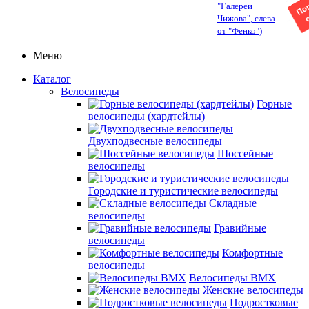
"Галереи
Чижова", слева
от "Фенко")
Меню
Каталог
Велосипеды
Горные
велосипеды (хардтейлы)
Двухподвесные велосипеды
Шоссейные
велосипеды
Городские и туристические велосипеды
Складные
велосипеды
Гравийные
велосипеды
Комфортные
велосипеды
Велосипеды BMX
Женские велосипеды
Подростковые