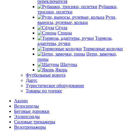
переключателя
Рубашки,
тросики, оплетки
Рули,
выносы, рулевые, кольца
Сёдла
Спицы
Тормоза,
адаптеры, ручки
Тормозные колодки
Цепи, замочки,
пины
Шатуны
Якорь
Футбольные ворота
Дартс
Туристическое оборудование
Товары по уценке
Акции
Велосипеды
Беговые дорожки
Эллипсоиды
Силовые тренажеры
Велотренажеры