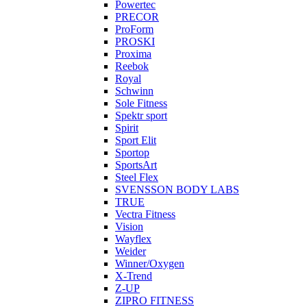
Powertec
PRECOR
ProForm
PROSKI
Proxima
Reebok
Royal
Schwinn
Sole Fitness
Spektr sport
Spirit
Sport Elit
Sportop
SportsArt
Steel Flex
SVENSSON BODY LABS
TRUE
Vectra Fitness
Vision
Wayflex
Weider
Winner/Oxygen
X-Trend
Z-UP
ZIPRO FITNESS