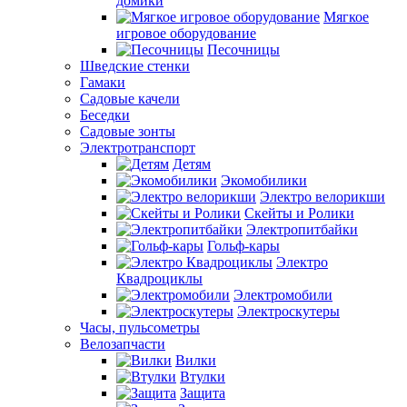
домики
Мягкое
игровое оборудование
Песочницы
Шведские стенки
Гамаки
Садовые качели
Беседки
Садовые зонты
Электротранспорт
Детям
Экомобилики
Электро велорикши
Скейты и Ролики
Электропитбайки
Гольф-кары
Электро
Квадроциклы
Электромобили
Электроскутеры
Часы, пульсометры
Велозапчасти
Вилки
Втулки
Защита