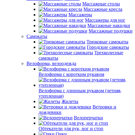
Массажные столы
Массажные кресла
Массажеры
Массажеры для ног
Массажные накидки
Массажные подушки
Самокаты
Трюковые самокаты
Городские самокаты
Трехколесные
самокаты
Велоформа, велоодежда
Велоформа с коротким рукавом
Велоформа с длинным рукавом (летняя,
утепленная)
Жилеты
Ветровки и
дождевики
Велоперчатки
Обтекатели для рук, ног и стоп
Очки