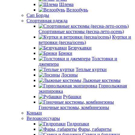
Шлема
Велообувь
Сап Борды
Спортивная одежда
Спортивные костюмы (весна-лето-осень)
Куртки и
ветровки (весна/осень)
Безрукавки
Брюки
Толстовки и
джемпера
Теплые куртки
Лосины
Лыжные костюмы
Горнолыжная
экипировка
Рубашки
Гоночные костюмы, комбинезоны
Коньки
Велоаксессуары
Гидропаки
Фары, габариты
Сумки и бардачки