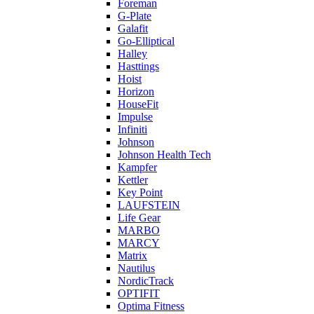
Foreman
G-Plate
Galafit
Go-Elliptical
Halley
Hasttings
Hoist
Horizon
HouseFit
Impulse
Infiniti
Johnson
Johnson Health Tech
Kampfer
Kettler
Key Point
LAUFSTEIN
Life Gear
MARBO
MARCY
Matrix
Nautilus
NordicTrack
OPTIFIT
Optima Fitness