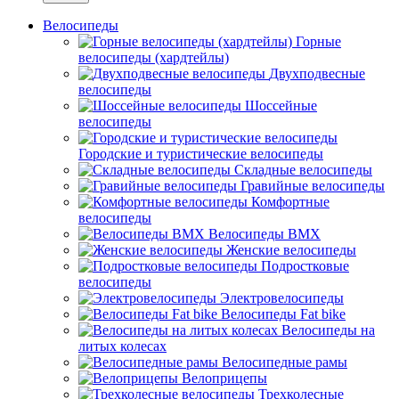
Велосипеды
Горные
велосипеды (хардтейлы)
Двухподвесные
велосипеды
Шоссейные
велосипеды
Городские и туристические велосипеды
Складные велосипеды
Гравийные велосипеды
Комфортные
велосипеды
Велосипеды BMX
Женские велосипеды
Подростковые
велосипеды
Электровелосипеды
Велосипеды Fat bike
Велосипеды на
литых колесах
Велосипедные рамы
Велоприцепы
Трехколесные