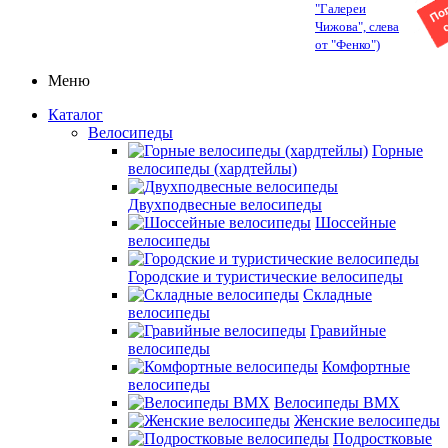
"Галереи
Чижова", слева
от "Фенко")
Меню
Каталог
Велосипеды
Горные
велосипеды (хардтейлы)
Двухподвесные велосипеды
Шоссейные
велосипеды
Городские и туристические велосипеды
Складные
велосипеды
Гравийные
велосипеды
Комфортные
велосипеды
Велосипеды BMX
Женские велосипеды
Подростковые