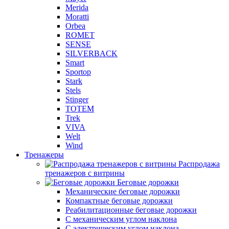
Merida
Moratti
Orbea
ROMET
SENSE
SILVERBACK
Smart
Sportop
Stark
Stels
Stinger
TOTEM
Trek
VIVA
Welt
Wind
Тренажеры
Распродажа
тренажеров с витрины
Беговые дорожки
Механические беговые дорожки
Компактные беговые дорожки
Реабилитационные беговые дорожки
С механическим углом наклона
С электрическим углом наклона