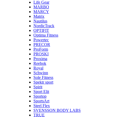
Life Gear
MARBO
MARCY
Matrix
Nautilus
NordicTrack
OPTIFIT
Optima Fitness
Powertec
PRECOR
ProForm
PROSKI
Proxima
Reebok
Royal
Schwinn
Sole Fitness
Spektr sport
Spirit
Sport Elit
Sportop
SportsArt
Steel Flex
SVENSSON BODY LABS
TRUE