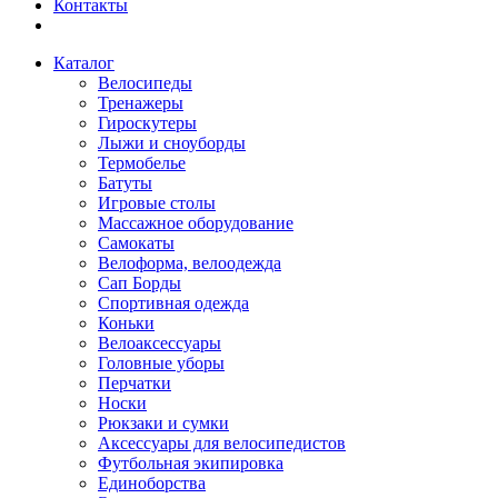
Контакты
Каталог
Велосипеды
Тренажеры
Гироскутеры
Лыжи и сноуборды
Термобелье
Батуты
Игровые столы
Массажное оборудование
Самокаты
Велоформа, велоодежда
Сап Борды
Спортивная одежда
Коньки
Велоаксессуары
Головные уборы
Перчатки
Носки
Рюкзаки и сумки
Аксессуары для велосипедистов
Футбольная экипировка
Единоборства