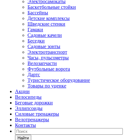
Электросамокаты
Баскетбольные стойки
Бассейны
Детские комплексы
Шведские стенки
Гамаки
Садовые качели
Беседки
Садовые зонты
Электротранспорт
Часы, пульсометры
Велозапчасти
Футбольные ворота
Дартс
Туристическое оборудование
Товары по уценке
Акции
Велосипеды
Беговые дорожки
Эллипсоиды
Силовые тренажеры
Велотренажеры
Контакты
Найти