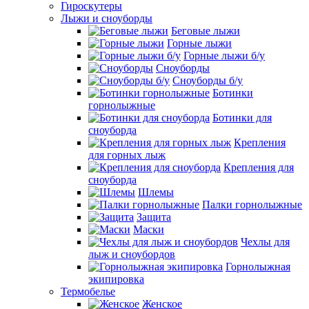
Гироскутеры
Лыжи и сноуборды
Беговые лыжи
Горные лыжи
Горные лыжи б/у
Сноуборды
Сноуборды б/у
Ботинки
горнолыжные
Ботинки для
сноуборда
Крепления
для горных лыж
Крепления для
сноуборда
Шлемы
Палки горнолыжные
Защита
Маски
Чехлы для
лыж и сноубордов
Горнолыжная
экипировка
Термобелье
Женское