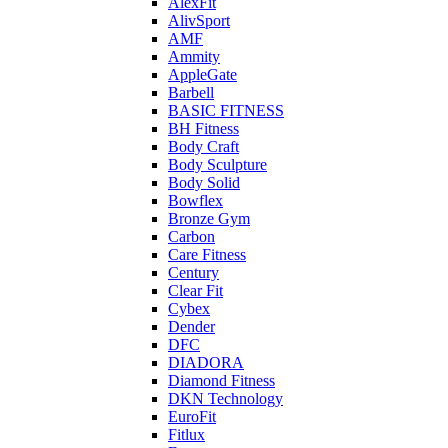
AlexFit
AlivSport
AMF
Ammity
AppleGate
Barbell
BASIC FITNESS
BH Fitness
Body Craft
Body Sculpture
Body Solid
Bowflex
Bronze Gym
Carbon
Care Fitness
Century
Clear Fit
Cybex
Dender
DFC
DIADORA
Diamond Fitness
DKN Technology
EuroFit
Fitlux