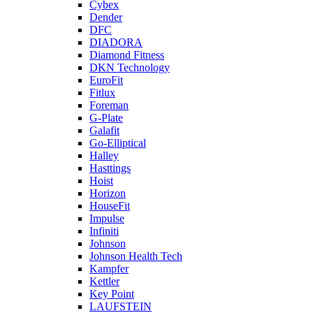
Cybex
Dender
DFC
DIADORA
Diamond Fitness
DKN Technology
EuroFit
Fitlux
Foreman
G-Plate
Galafit
Go-Elliptical
Halley
Hasttings
Hoist
Horizon
HouseFit
Impulse
Infiniti
Johnson
Johnson Health Tech
Kampfer
Kettler
Key Point
LAUFSTEIN