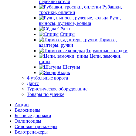
переключателя
Рубашки,
тросики, оплетки
Рули,
выносы, рулевые, кольца
Сёдла
Спицы
Тормоза,
адаптеры, ручки
Тормозные колодки
Цепи, замочки,
пины
Шатуны
Якорь
Футбольные ворота
Дартс
Туристическое оборудование
Товары по уценке
Акции
Велосипеды
Беговые дорожки
Эллипсоиды
Силовые тренажеры
Велотренажеры