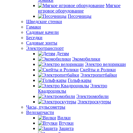
домики
Мягкое
игровое оборудование
Песочницы
Шведские стенки
Гамаки
Садовые качели
Беседки
Садовые зонты
Электротранспорт
Детям
Экомобилики
Электро велорикши
Скейты и Ролики
Электропитбайки
Гольф-кары
Электро
Квадроциклы
Электромобили
Электроскутеры
Часы, пульсометры
Велозапчасти
Вилки
Втулки
Защита