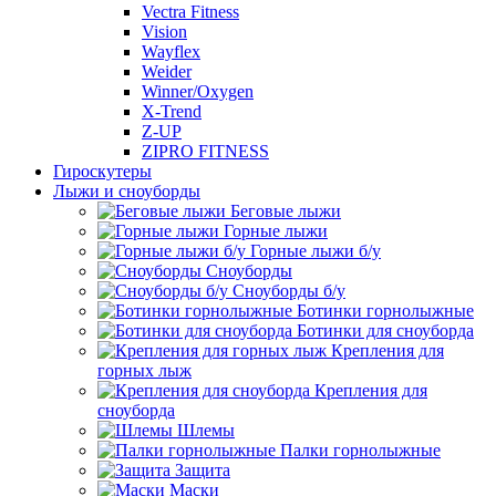
Vectra Fitness
Vision
Wayflex
Weider
Winner/Oxygen
X-Trend
Z-UP
ZIPRO FITNESS
Гироскутеры
Лыжи и сноуборды
Беговые лыжи
Горные лыжи
Горные лыжи б/у
Сноуборды
Сноуборды б/у
Ботинки горнолыжные
Ботинки для сноуборда
Крепления для
горных лыж
Крепления для
сноуборда
Шлемы
Палки горнолыжные
Защита
Маски