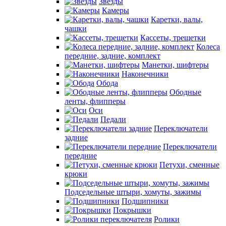
Звезды
Камеры
Каретки, валы,
чашки
Кассеты, трещетки
Колеса
передние, задние, комплект
Манетки, шифтеры
Наконечники
Обода
Ободные
ленты, флипперы
Оси
Педали
Переключатели
задние
Переключатели
передние
Петухи, сменные
крюки
Подседельные штыри, хомуты, зажимы
Подшипники
Покрышки
Ролики