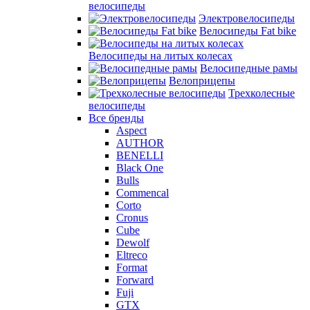
велосипеды
Электровелосипеды
Велосипеды Fat bike
Велосипеды на литых колесах
Велосипедные рамы
Велоприцепы
Трехколесные
велосипеды
Все бренды
Aspect
AUTHOR
BENELLI
Black One
Bulls
Commencal
Corto
Cronus
Cube
Dewolf
Eltreco
Format
Forward
Fuji
GTX