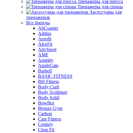
Тренажеры для пресса
Тренажеры для спины
Аксессуары для
тренажеров
Все бренды
AbCoaster
Adidas
Aerofit
AlexFit
AlivSport
AMF
Ammity
AppleGate
Barbell
BASIC FITNESS
BH Fitness
Body Craft
Body Sculpture
Body Solid
Bowflex
Bronze Gym
Carbon
Care Fitness
Century
Clear Fit