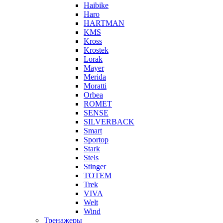
Haibike
Haro
HARTMAN
KMS
Kross
Krostek
Lorak
Mayer
Merida
Moratti
Orbea
ROMET
SENSE
SILVERBACK
Smart
Sportop
Stark
Stels
Stinger
TOTEM
Trek
VIVA
Welt
Wind
Тренажеры