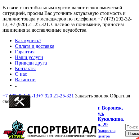
В связи с нестабильным курсом валют и экономической
ситуацией, просим Вас уточнять актуальную стоимость и
наличие товара у менеджеров по телефонам
+7 (473) 292-32-
13, +7 (920) 21-25-321
. Спасибо за понимание, приносим
извинения за доставленные неудобства.
Как купить?
Оплата и доставка
Гарантия
Наши услуги
Приведи друга
Контакты
О нас
Вакансии
...
+7 473 292-32-13
+7 920 21-25-321
Заказать звонок
Обратная
связь
г. Воронеж,
ул.
Куколкина,
д. 29
(напротив
центра