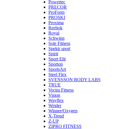
Powertec
PRECOR
ProForm
PROSKI
Proxima
Reebok
Royal
Schwinn
Sole Fitness
Spektr sport
Spirit
Sport Elit
Sportop
SportsArt
Steel Flex
SVENSSON BODY LABS
TRUE
Vectra Fitness
Vision
Wayflex
Weider
Winner/Oxygen
X-Trend
Z-UP
ZIPRO FITNESS