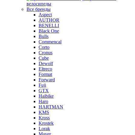
велосипеды
Все бренды
Aspect
AUTHOR
BENELLI
Black One
Bulls
Commencal
Corto
Cronus
Cube
Dewolf
Eltreco
Format
Forward
Fuji
GTX
Haibike
Haro
HARTMAN
KMS
Kross
Krostek
Lorak
Mayer