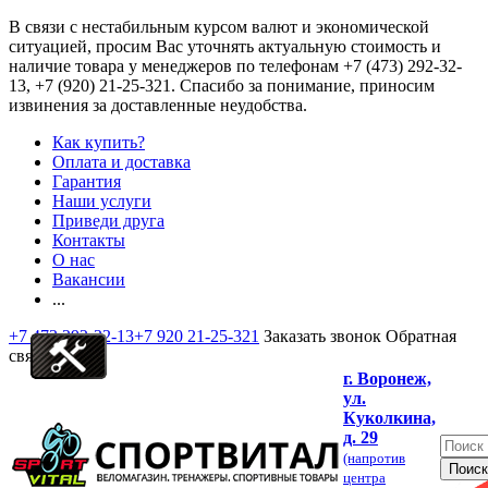
В связи с нестабильным курсом валют и экономической
ситуацией, просим Вас уточнять актуальную стоимость и
наличие товара у менеджеров по телефонам
+7 (473) 292-32-
13, +7 (920) 21-25-321
. Спасибо за понимание, приносим
извинения за доставленные неудобства.
Как купить?
Оплата и доставка
Гарантия
Наши услуги
Приведи друга
Контакты
О нас
Вакансии
...
+7 473 292-32-13
+7 920 21-25-321
Заказать звонок
Обратная
связь
г. Воронеж,
ул.
Куколкина,
д. 29
(напротив
центра