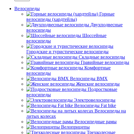
Велосипеды
Горные
велосипеды (хардтейлы)
Двухподвесные
велосипеды
Шоссейные
велосипеды
Городские и туристические велосипеды
Складные велосипеды
Гравийные велосипеды
Комфортные
велосипеды
Велосипеды BMX
Женские велосипеды
Подростковые
велосипеды
Электровелосипеды
Велосипеды Fat bike
Велосипеды на
литых колесах
Велосипедные рамы
Велоприцепы
Трехколесные