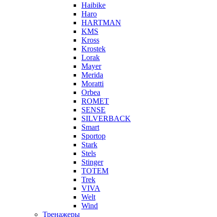
Haibike
Haro
HARTMAN
KMS
Kross
Krostek
Lorak
Mayer
Merida
Moratti
Orbea
ROMET
SENSE
SILVERBACK
Smart
Sportop
Stark
Stels
Stinger
TOTEM
Trek
VIVA
Welt
Wind
Тренажеры