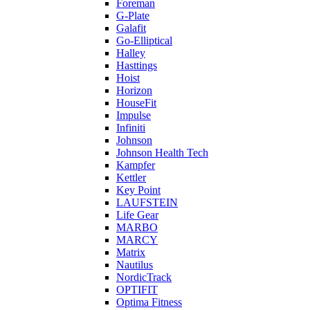
Foreman
G-Plate
Galafit
Go-Elliptical
Halley
Hasttings
Hoist
Horizon
HouseFit
Impulse
Infiniti
Johnson
Johnson Health Tech
Kampfer
Kettler
Key Point
LAUFSTEIN
Life Gear
MARBO
MARCY
Matrix
Nautilus
NordicTrack
OPTIFIT
Optima Fitness