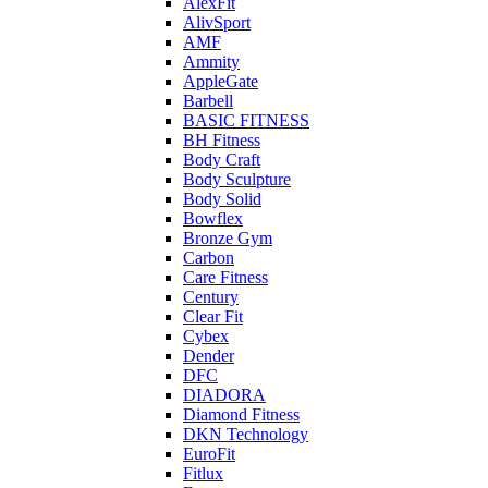
AlexFit
AlivSport
AMF
Ammity
AppleGate
Barbell
BASIC FITNESS
BH Fitness
Body Craft
Body Sculpture
Body Solid
Bowflex
Bronze Gym
Carbon
Care Fitness
Century
Clear Fit
Cybex
Dender
DFC
DIADORA
Diamond Fitness
DKN Technology
EuroFit
Fitlux