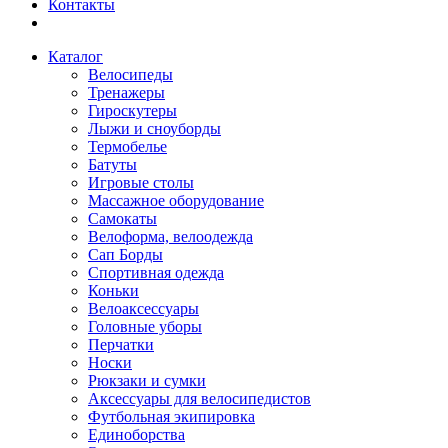
Контакты
Каталог
Велосипеды
Тренажеры
Гироскутеры
Лыжи и сноуборды
Термобелье
Батуты
Игровые столы
Массажное оборудование
Самокаты
Велоформа, велоодежда
Сап Борды
Спортивная одежда
Коньки
Велоаксессуары
Головные уборы
Перчатки
Носки
Рюкзаки и сумки
Аксессуары для велосипедистов
Футбольная экипировка
Единоборства