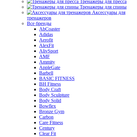
Тренажеры для пресса
Тренажеры для спины
Аксессуары для
тренажеров
Все бренды
AbCoaster
Adidas
Aerofit
AlexFit
AlivSport
AMF
Ammity
AppleGate
Barbell
BASIC FITNESS
BH Fitness
Body Craft
Body Sculpture
Body Solid
Bowflex
Bronze Gym
Carbon
Care Fitness
Century
Clear Fit