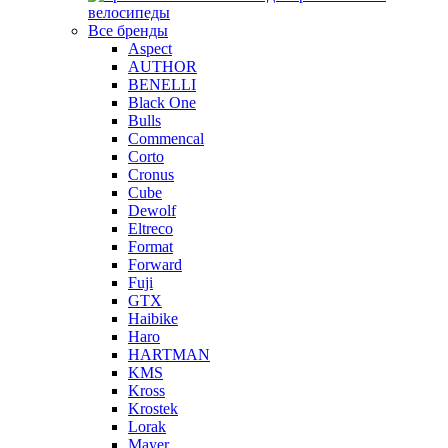
велосипеды
Все бренды
Aspect
AUTHOR
BENELLI
Black One
Bulls
Commencal
Corto
Cronus
Cube
Dewolf
Eltreco
Format
Forward
Fuji
GTX
Haibike
Haro
HARTMAN
KMS
Kross
Krostek
Lorak
Mayer