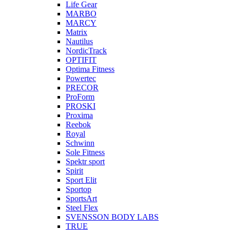
Life Gear
MARBO
MARCY
Matrix
Nautilus
NordicTrack
OPTIFIT
Optima Fitness
Powertec
PRECOR
ProForm
PROSKI
Proxima
Reebok
Royal
Schwinn
Sole Fitness
Spektr sport
Spirit
Sport Elit
Sportop
SportsArt
Steel Flex
SVENSSON BODY LABS
TRUE