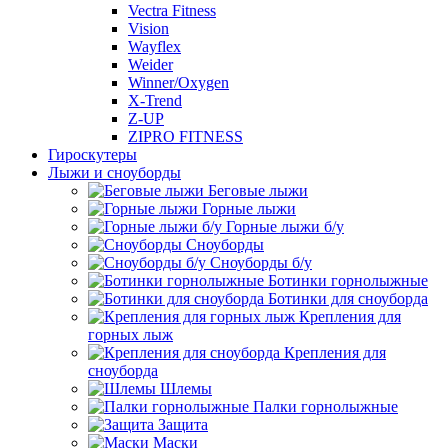
Vectra Fitness
Vision
Wayflex
Weider
Winner/Oxygen
X-Trend
Z-UP
ZIPRO FITNESS
Гироскутеры
Лыжи и сноуборды
Беговые лыжи
Горные лыжи
Горные лыжи б/у
Сноуборды
Сноуборды б/у
Ботинки горнолыжные
Ботинки для сноуборда
Крепления для
горных лыж
Крепления для
сноуборда
Шлемы
Палки горнолыжные
Защита
Маски