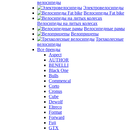
велосипеды
Электровелосипеды
Велосипеды Fat bike
Велосипеды на литых колесах
Велосипедные рамы
Велоприцепы
Трехколесные
велосипеды
Все бренды
Aspect
AUTHOR
BENELLI
Black One
Bulls
Commencal
Corto
Cronus
Cube
Dewolf
Eltreco
Format
Forward
Fuji
GTX