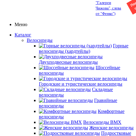
"Галереи
Чижова", слева
от "Фенко")
Меню
Каталог
Велосипеды
Горные
велосипеды (хардтейлы)
Двухподвесные велосипеды
Шоссейные
велосипеды
Городские и туристические велосипеды
Складные
велосипеды
Гравийные
велосипеды
Комфортные
велосипеды
Велосипеды BMX
Женские велосипеды
Подростковые