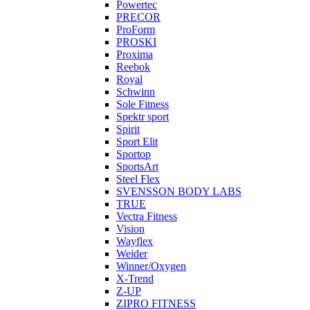
Powertec
PRECOR
ProForm
PROSKI
Proxima
Reebok
Royal
Schwinn
Sole Fitness
Spektr sport
Spirit
Sport Elit
Sportop
SportsArt
Steel Flex
SVENSSON BODY LABS
TRUE
Vectra Fitness
Vision
Wayflex
Weider
Winner/Oxygen
X-Trend
Z-UP
ZIPRO FITNESS