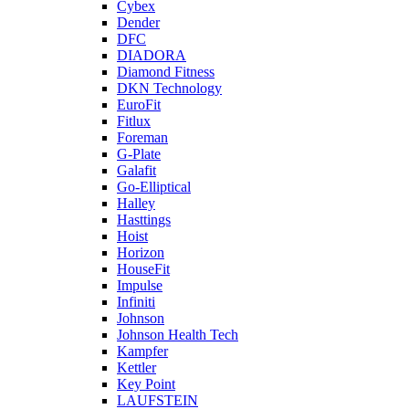
Cybex
Dender
DFC
DIADORA
Diamond Fitness
DKN Technology
EuroFit
Fitlux
Foreman
G-Plate
Galafit
Go-Elliptical
Halley
Hasttings
Hoist
Horizon
HouseFit
Impulse
Infiniti
Johnson
Johnson Health Tech
Kampfer
Kettler
Key Point
LAUFSTEIN