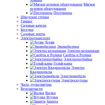
домики
Мягкое
игровое оборудование
Песочницы
Шведские стенки
Гамаки
Садовые качели
Беседки
Садовые зонты
Электротранспорт
Детям
Экомобилики
Электро велорикши
Скейты и Ролики
Электропитбайки
Гольф-кары
Электро
Квадроциклы
Электромобили
Электроскутеры
Часы, пульсометры
Велозапчасти
Вилки
Втулки
Защита