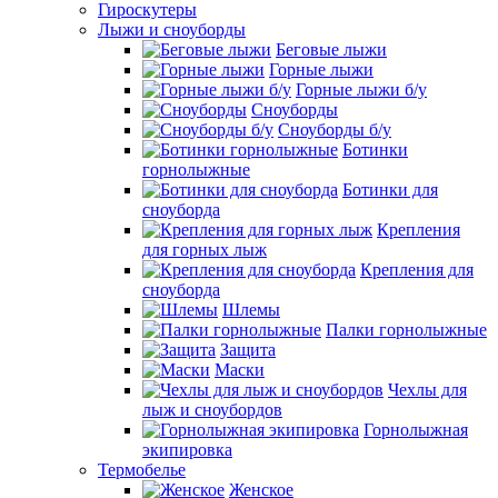
Гироскутеры
Лыжи и сноуборды
Беговые лыжи
Горные лыжи
Горные лыжи б/у
Сноуборды
Сноуборды б/у
Ботинки
горнолыжные
Ботинки для
сноуборда
Крепления
для горных лыж
Крепления для
сноуборда
Шлемы
Палки горнолыжные
Защита
Маски
Чехлы для
лыж и сноубордов
Горнолыжная
экипировка
Термобелье
Женское