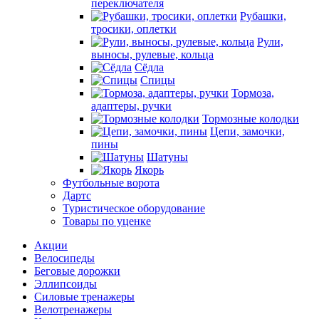
переключателя
Рубашки,
тросики, оплетки
Рули,
выносы, рулевые, кольца
Сёдла
Спицы
Тормоза,
адаптеры, ручки
Тормозные колодки
Цепи, замочки,
пины
Шатуны
Якорь
Футбольные ворота
Дартс
Туристическое оборудование
Товары по уценке
Акции
Велосипеды
Беговые дорожки
Эллипсоиды
Силовые тренажеры
Велотренажеры