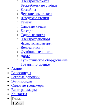
Электросамокаты
Баскетбольные стойки
Бассейны
Детские комплексы
Шведские стенки
Гамаки
Садовые качели
Беседки
Садовые зонты
Электротранспорт
Часы, пульсометры
Велозапчасти
Футбольные ворота
Дартс
Туристическое оборудование
Товары по уценке
Акции
Велосипеды
Беговые дорожки
Эллипсоиды
Силовые тренажеры
Велотренажеры
Контакты
Найти