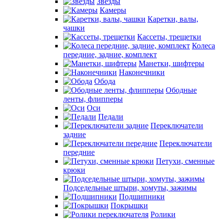
Звезды
Камеры
Каретки, валы,
чашки
Кассеты, трещетки
Колеса
передние, задние, комплект
Манетки, шифтеры
Наконечники
Обода
Ободные
ленты, флипперы
Оси
Педали
Переключатели
задние
Переключатели
передние
Петухи, сменные
крюки
Подседельные штыри, хомуты, зажимы
Подшипники
Покрышки
Ролики