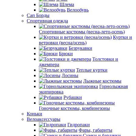
Шлема
Велообувь
Сап Борды
Спортивная одежда
Спортивные костюмы (весна-лето-осень)
Куртки и
ветровки (весна/осень)
Безрукавки
Брюки
Толстовки и
джемпера
Теплые куртки
Лосины
Лыжные костюмы
Горнолыжная
экипировка
Рубашки
Гоночные костюмы, комбинезоны
Коньки
Велоаксессуары
Гидропаки
Фары, габариты
Сумки и бардачки