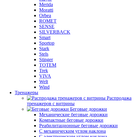
Merida
Moratti
Orbea
ROMET
SENSE
SILVERBACK
Smart
Sportop
Stark
Stels
Stinger
TOTEM
Trek
VIVA
Welt
Wind
Тренажеры
Распродажа
тренажеров с витрины
Беговые дорожки
Механические беговые дорожки
Компактные беговые дорожки
Реабилитационные беговые дорожки
С механическим углом наклона
С электрическим углом наклона