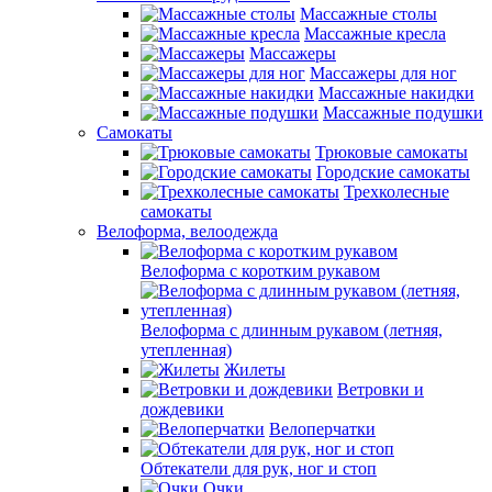
Массажные столы
Массажные кресла
Массажеры
Массажеры для ног
Массажные накидки
Массажные подушки
Самокаты
Трюковые самокаты
Городские самокаты
Трехколесные
самокаты
Велоформа, велоодежда
Велоформа с коротким рукавом
Велоформа с длинным рукавом (летняя,
утепленная)
Жилеты
Ветровки и
дождевики
Велоперчатки
Обтекатели для рук, ног и стоп
Очки