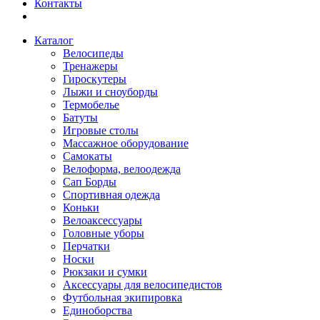
Контакты
Каталог
Велосипеды
Тренажеры
Гироскутеры
Лыжи и сноуборды
Термобелье
Батуты
Игровые столы
Массажное оборудование
Самокаты
Велоформа, велоодежда
Сап Борды
Спортивная одежда
Коньки
Велоаксессуары
Головные уборы
Перчатки
Носки
Рюкзаки и сумки
Аксессуары для велосипедистов
Футбольная экипировка
Единоборства