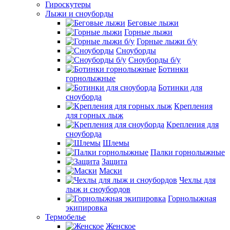
Гироскутеры
Лыжи и сноуборды
Беговые лыжи
Горные лыжи
Горные лыжи б/у
Сноуборды
Сноуборды б/у
Ботинки
горнолыжные
Ботинки для
сноуборда
Крепления
для горных лыж
Крепления для
сноуборда
Шлемы
Палки горнолыжные
Защита
Маски
Чехлы для
лыж и сноубордов
Горнолыжная
экипировка
Термобелье
Женское