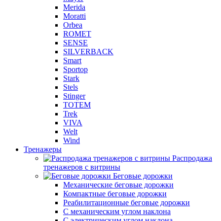
Merida
Moratti
Orbea
ROMET
SENSE
SILVERBACK
Smart
Sportop
Stark
Stels
Stinger
TOTEM
Trek
VIVA
Welt
Wind
Тренажеры
Распродажа
тренажеров с витрины
Беговые дорожки
Механические беговые дорожки
Компактные беговые дорожки
Реабилитационные беговые дорожки
С механическим углом наклона
С электрическим углом наклона