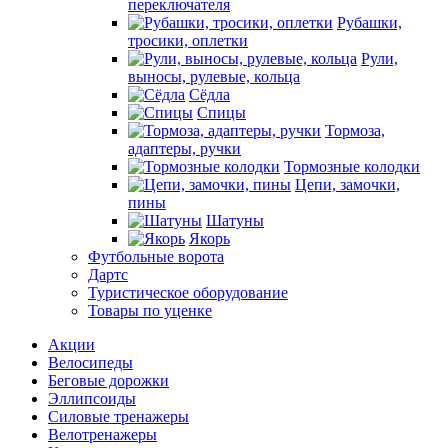
переключателя
Рубашки,
тросики, оплетки
Рули,
выносы, рулевые, кольца
Сёдла
Спицы
Тормоза,
адаптеры, ручки
Тормозные колодки
Цепи, замочки,
пины
Шатуны
Якорь
Футбольные ворота
Дартс
Туристическое оборудование
Товары по уценке
Акции
Велосипеды
Беговые дорожки
Эллипсоиды
Силовые тренажеры
Велотренажеры