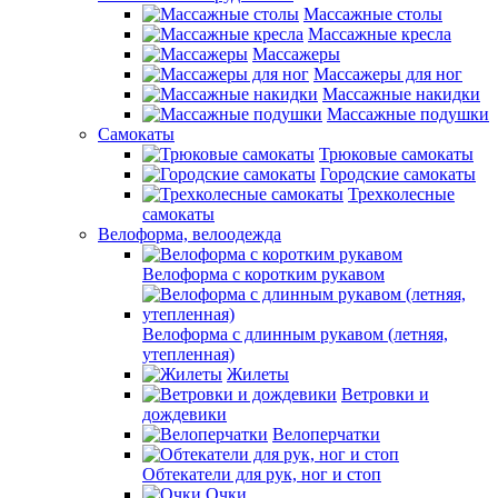
Массажные столы
Массажные кресла
Массажеры
Массажеры для ног
Массажные накидки
Массажные подушки
Самокаты
Трюковые самокаты
Городские самокаты
Трехколесные
самокаты
Велоформа, велоодежда
Велоформа с коротким рукавом
Велоформа с длинным рукавом (летняя,
утепленная)
Жилеты
Ветровки и
дождевики
Велоперчатки
Обтекатели для рук, ног и стоп
Очки