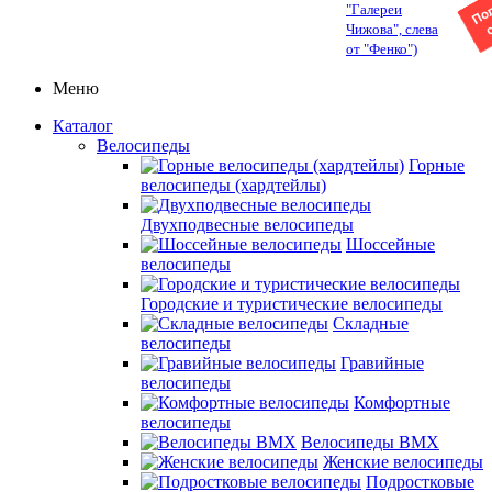
"Галереи
Чижова", слева
от "Фенко")
Меню
Каталог
Велосипеды
Горные
велосипеды (хардтейлы)
Двухподвесные велосипеды
Шоссейные
велосипеды
Городские и туристические велосипеды
Складные
велосипеды
Гравийные
велосипеды
Комфортные
велосипеды
Велосипеды BMX
Женские велосипеды
Подростковые