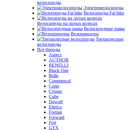
велосипеды
Электровелосипеды
Велосипеды Fat bike
Велосипеды на литых колесах
Велосипедные рамы
Велоприцепы
Трехколесные
велосипеды
Все бренды
Aspect
AUTHOR
BENELLI
Black One
Bulls
Commencal
Corto
Cronus
Cube
Dewolf
Eltreco
Format
Forward
Fuji
GTX