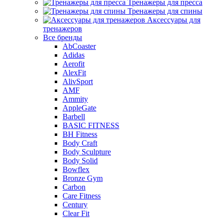
Тренажеры для пресса
Тренажеры для спины
Аксессуары для
тренажеров
Все бренды
AbCoaster
Adidas
Aerofit
AlexFit
AlivSport
AMF
Ammity
AppleGate
Barbell
BASIC FITNESS
BH Fitness
Body Craft
Body Sculpture
Body Solid
Bowflex
Bronze Gym
Carbon
Care Fitness
Century
Clear Fit