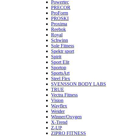
Powertec
PRECOR
ProForm
PROSKI
Proxima
Reebok
Royal
Schwinn
Sole Fitness
Spektr sport
Spirit
Sport Elit
Sportop
SportsArt
Steel Flex
SVENSSON BODY LABS
TRUE
Vectra Fitness
Vision
Wayflex
Weider
Winner/Oxygen
X-Trend
Z-UP
ZIPRO FITNESS