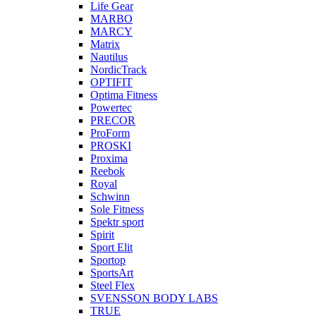
Life Gear
MARBO
MARCY
Matrix
Nautilus
NordicTrack
OPTIFIT
Optima Fitness
Powertec
PRECOR
ProForm
PROSKI
Proxima
Reebok
Royal
Schwinn
Sole Fitness
Spektr sport
Spirit
Sport Elit
Sportop
SportsArt
Steel Flex
SVENSSON BODY LABS
TRUE