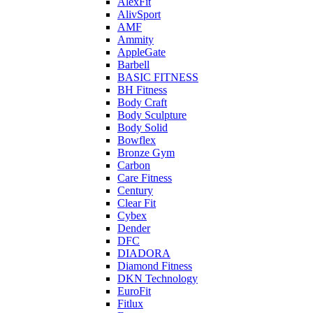
AlexFit
AlivSport
AMF
Ammity
AppleGate
Barbell
BASIC FITNESS
BH Fitness
Body Craft
Body Sculpture
Body Solid
Bowflex
Bronze Gym
Carbon
Care Fitness
Century
Clear Fit
Cybex
Dender
DFC
DIADORA
Diamond Fitness
DKN Technology
EuroFit
Fitlux