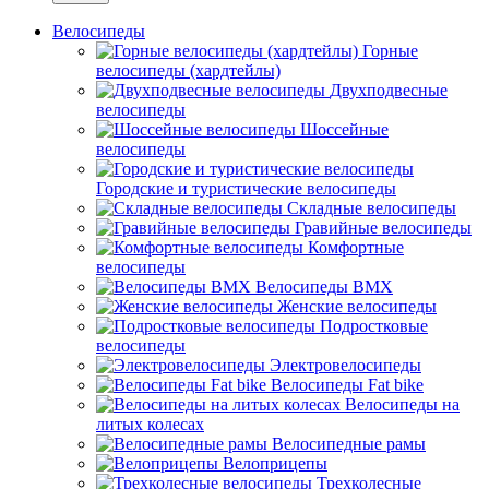
Велосипеды
Горные
велосипеды (хардтейлы)
Двухподвесные
велосипеды
Шоссейные
велосипеды
Городские и туристические велосипеды
Складные велосипеды
Гравийные велосипеды
Комфортные
велосипеды
Велосипеды BMX
Женские велосипеды
Подростковые
велосипеды
Электровелосипеды
Велосипеды Fat bike
Велосипеды на
литых колесах
Велосипедные рамы
Велоприцепы
Трехколесные