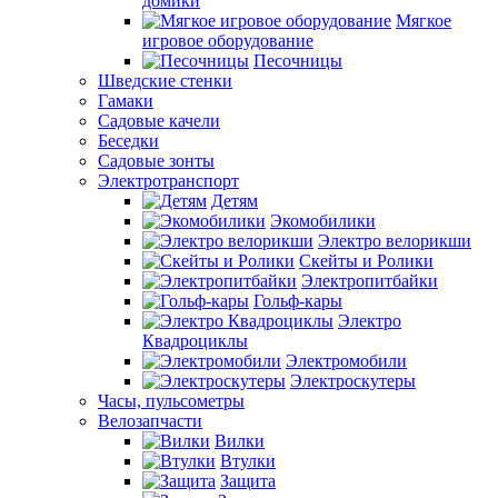
домики
Мягкое
игровое оборудование
Песочницы
Шведские стенки
Гамаки
Садовые качели
Беседки
Садовые зонты
Электротранспорт
Детям
Экомобилики
Электро велорикши
Скейты и Ролики
Электропитбайки
Гольф-кары
Электро
Квадроциклы
Электромобили
Электроскутеры
Часы, пульсометры
Велозапчасти
Вилки
Втулки
Защита