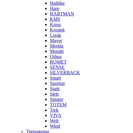
Haibike
Haro
HARTMAN
KMS
Kross
Krostek
Lorak
Mayer
Merida
Moratti
Orbea
ROMET
SENSE
SILVERBACK
Smart
Sportop
Stark
Stels
Stinger
TOTEM
Trek
VIVA
Welt
Wind
Тренажеры