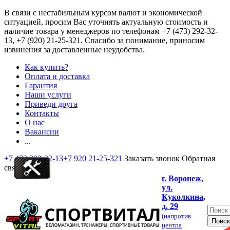
В связи с нестабильным курсом валют и экономической
ситуацией, просим Вас уточнять актуальную стоимость и
наличие товара у менеджеров по телефонам
+7 (473) 292-32-
13, +7 (920) 21-25-321
. Спасибо за понимание, приносим
извинения за доставленные неудобства.
Как купить?
Оплата и доставка
Гарантия
Наши услуги
Приведи друга
Контакты
О нас
Вакансии
...
+7 473 292-32-13
+7 920 21-25-321
Заказать звонок
Обратная
связь
г. Воронеж,
ул.
Куколкина,
д. 29
(напротив
центра