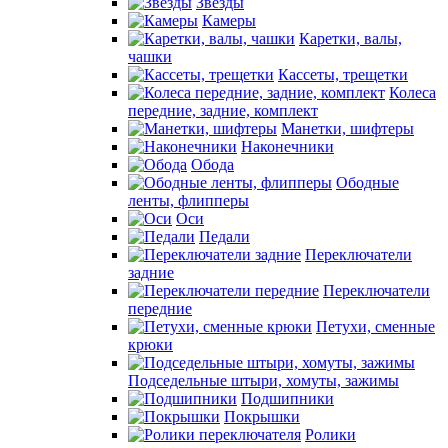
Звезды
Камеры
Каретки, валы,
чашки
Кассеты, трещетки
Колеса
передние, задние, комплект
Манетки, шифтеры
Наконечники
Обода
Ободные
ленты, флипперы
Оси
Педали
Переключатели
задние
Переключатели
передние
Петухи, сменные
крюки
Подседельные штыри, хомуты, зажимы
Подшипники
Покрышки
Ролики