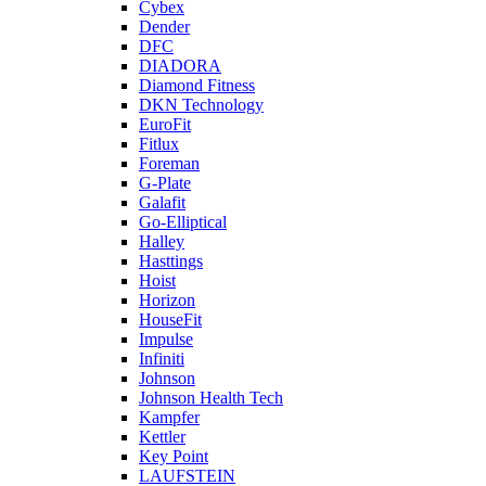
Cybex
Dender
DFC
DIADORA
Diamond Fitness
DKN Technology
EuroFit
Fitlux
Foreman
G-Plate
Galafit
Go-Elliptical
Halley
Hasttings
Hoist
Horizon
HouseFit
Impulse
Infiniti
Johnson
Johnson Health Tech
Kampfer
Kettler
Key Point
LAUFSTEIN