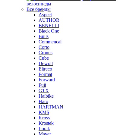
велосипеды
Все бренды
Aspect
AUTHOR
BENELLI
Black One
Bulls
Commencal
Corto
Cronus
Cube
Dewolf
Eltreco
Format
Forward
Fuji
GTX
Haibike
Haro
HARTMAN
KMS
Kross
Krostek
Lorak
Mayer