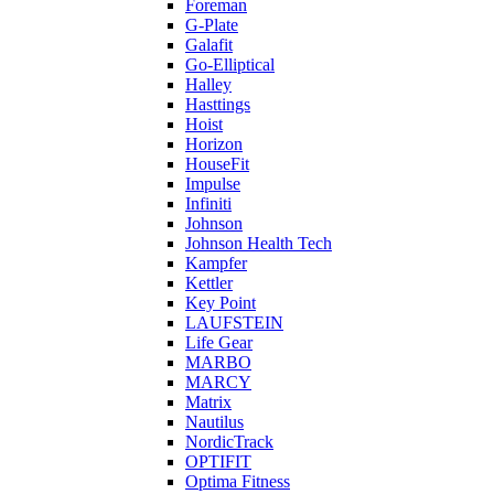
Foreman
G-Plate
Galafit
Go-Elliptical
Halley
Hasttings
Hoist
Horizon
HouseFit
Impulse
Infiniti
Johnson
Johnson Health Tech
Kampfer
Kettler
Key Point
LAUFSTEIN
Life Gear
MARBO
MARCY
Matrix
Nautilus
NordicTrack
OPTIFIT
Optima Fitness