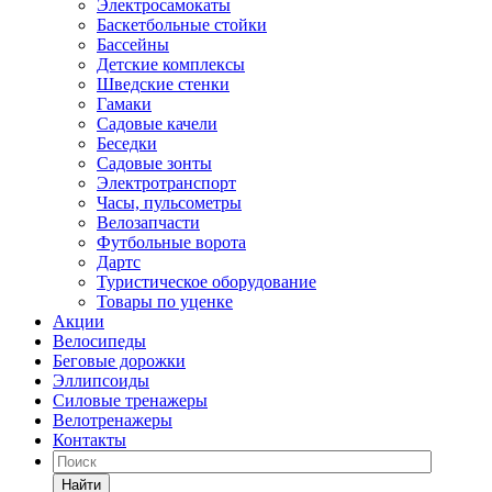
Электросамокаты
Баскетбольные стойки
Бассейны
Детские комплексы
Шведские стенки
Гамаки
Садовые качели
Беседки
Садовые зонты
Электротранспорт
Часы, пульсометры
Велозапчасти
Футбольные ворота
Дартс
Туристическое оборудование
Товары по уценке
Акции
Велосипеды
Беговые дорожки
Эллипсоиды
Силовые тренажеры
Велотренажеры
Контакты
Найти