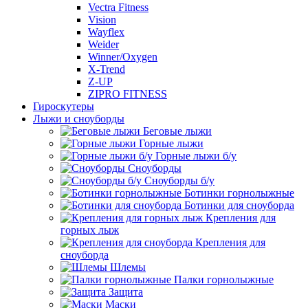
Vectra Fitness
Vision
Wayflex
Weider
Winner/Oxygen
X-Trend
Z-UP
ZIPRO FITNESS
Гироскутеры
Лыжи и сноуборды
Беговые лыжи
Горные лыжи
Горные лыжи б/у
Сноуборды
Сноуборды б/у
Ботинки горнолыжные
Ботинки для сноуборда
Крепления для
горных лыж
Крепления для
сноуборда
Шлемы
Палки горнолыжные
Защита
Маски