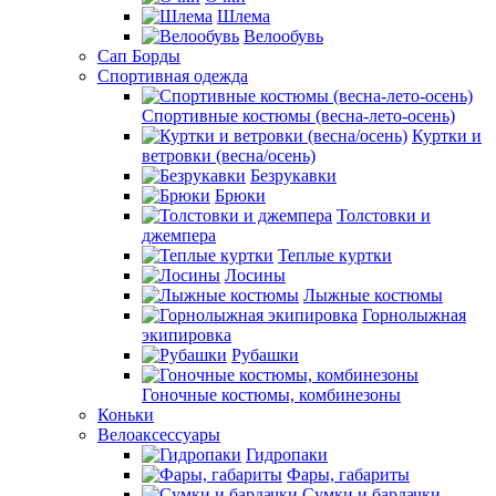
Шлема
Велообувь
Сап Борды
Спортивная одежда
Спортивные костюмы (весна-лето-осень)
Куртки и
ветровки (весна/осень)
Безрукавки
Брюки
Толстовки и
джемпера
Теплые куртки
Лосины
Лыжные костюмы
Горнолыжная
экипировка
Рубашки
Гоночные костюмы, комбинезоны
Коньки
Велоаксессуары
Гидропаки
Фары, габариты
Сумки и бардачки