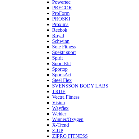
Powertec
PRECOR
ProForm
PROSKI
Proxima
Reebok
Royal
Schwinn
Sole Fitness
Spektr sport
Spirit
Sport Elit
Sportop
SportsArt
Steel Flex
SVENSSON BODY LABS
TRUE
Vectra Fitness
Vision
Wayflex
Weider
Winner/Oxygen
X-Trend
Z-UP
ZIPRO FITNESS