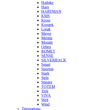
Haibike
Haro
HARTMAN
KMS
Kross
Krostek
Lorak
Mayer
Merida
Moratti
Orbea
ROMET
SENSE
SILVERBACK
Smart
Sportop
Stark
Stels
Stinger
TOTEM
Trek
VIVA
Welt
Wind
Тренажеры