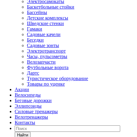
Электросамокаты
Баскетбольные стойки
Бассейны
Детские комплексы
Шведские стенки
Гамаки
Садовые качели
Беседки
Садовые зонты
Электротранспорт
Часы, пульсометры
Велозапчасти
Футбольные ворота
Дартс
Туристическое оборудование
Товары по уценке
Акции
Велосипеды
Беговые дорожки
Эллипсоиды
Силовые тренажеры
Велотренажеры
Контакты
Найти