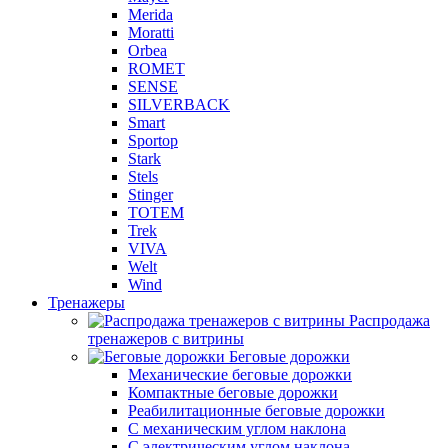
Merida
Moratti
Orbea
ROMET
SENSE
SILVERBACK
Smart
Sportop
Stark
Stels
Stinger
TOTEM
Trek
VIVA
Welt
Wind
Тренажеры
Распродажа
тренажеров с витрины
Беговые дорожки
Механические беговые дорожки
Компактные беговые дорожки
Реабилитационные беговые дорожки
С механическим углом наклона
С электрическим углом наклона