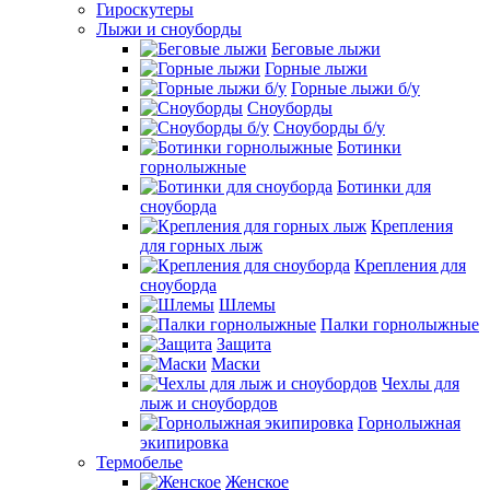
Гироскутеры
Лыжи и сноуборды
Беговые лыжи
Горные лыжи
Горные лыжи б/у
Сноуборды
Сноуборды б/у
Ботинки
горнолыжные
Ботинки для
сноуборда
Крепления
для горных лыж
Крепления для
сноуборда
Шлемы
Палки горнолыжные
Защита
Маски
Чехлы для
лыж и сноубордов
Горнолыжная
экипировка
Термобелье
Женское