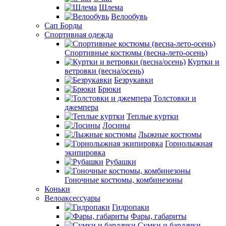
Шлема
Велообувь
Сап Борды
Спортивная одежда
Спортивные костюмы (весна-лето-осень)
Куртки и
ветровки (весна/осень)
Безрукавки
Брюки
Толстовки и
джемпера
Теплые куртки
Лосины
Лыжные костюмы
Горнолыжная
экипировка
Рубашки
Гоночные костюмы, комбинезоны
Коньки
Велоаксессуары
Гидропаки
Фары, габариты
Сумки и бардачки