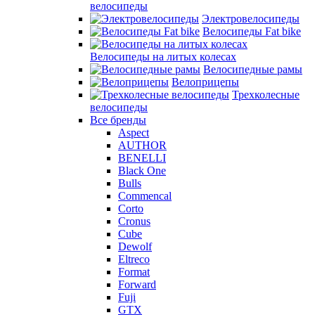
велосипеды
Электровелосипеды
Велосипеды Fat bike
Велосипеды на литых колесах
Велосипедные рамы
Велоприцепы
Трехколесные
велосипеды
Все бренды
Aspect
AUTHOR
BENELLI
Black One
Bulls
Commencal
Corto
Cronus
Cube
Dewolf
Eltreco
Format
Forward
Fuji
GTX