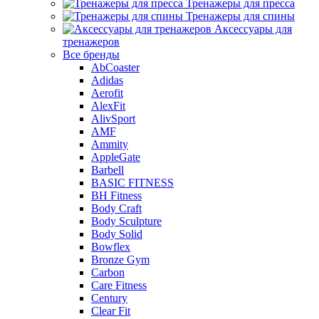
Тренажеры для пресса
Тренажеры для спины
Аксессуары для
тренажеров
Все бренды
AbCoaster
Adidas
Aerofit
AlexFit
AlivSport
AMF
Ammity
AppleGate
Barbell
BASIC FITNESS
BH Fitness
Body Craft
Body Sculpture
Body Solid
Bowflex
Bronze Gym
Carbon
Care Fitness
Century
Clear Fit