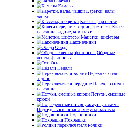
Звезды
Камеры
Каретки, валы,
чашки
Кассеты, трещетки
Колеса
передние, задние, комплект
Манетки, шифтеры
Наконечники
Обода
Ободные
ленты, флипперы
Оси
Педали
Переключатели
задние
Переключатели
передние
Петухи, сменные
крюки
Подседельные штыри, хомуты, зажимы
Подшипники
Покрышки
Ролики