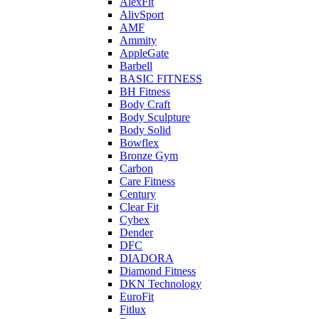
AlexFit
AlivSport
AMF
Ammity
AppleGate
Barbell
BASIC FITNESS
BH Fitness
Body Craft
Body Sculpture
Body Solid
Bowflex
Bronze Gym
Carbon
Care Fitness
Century
Clear Fit
Cybex
Dender
DFC
DIADORA
Diamond Fitness
DKN Technology
EuroFit
Fitlux