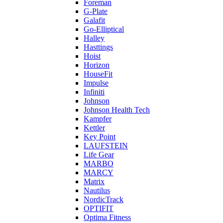
Foreman
G-Plate
Galafit
Go-Elliptical
Halley
Hasttings
Hoist
Horizon
HouseFit
Impulse
Infiniti
Johnson
Johnson Health Tech
Kampfer
Kettler
Key Point
LAUFSTEIN
Life Gear
MARBO
MARCY
Matrix
Nautilus
NordicTrack
OPTIFIT
Optima Fitness