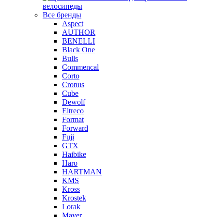
велосипеды
Все бренды
Aspect
AUTHOR
BENELLI
Black One
Bulls
Commencal
Corto
Cronus
Cube
Dewolf
Eltreco
Format
Forward
Fuji
GTX
Haibike
Haro
HARTMAN
KMS
Kross
Krostek
Lorak
Mayer