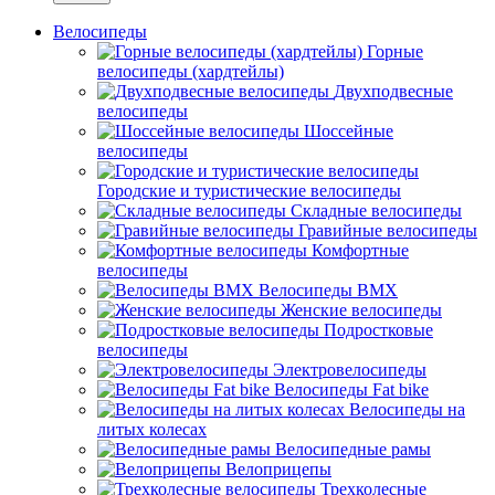
Велосипеды
Горные
велосипеды (хардтейлы)
Двухподвесные
велосипеды
Шоссейные
велосипеды
Городские и туристические велосипеды
Складные велосипеды
Гравийные велосипеды
Комфортные
велосипеды
Велосипеды BMX
Женские велосипеды
Подростковые
велосипеды
Электровелосипеды
Велосипеды Fat bike
Велосипеды на
литых колесах
Велосипедные рамы
Велоприцепы
Трехколесные