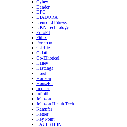
Cybex
Dender
DFC
DIADORA
Diamond Fitness
DKN Technology
EuroFit
Fitlux
Foreman
G-Plate
Galafit
Go-Elliptical
Halley
Hasttings
Hoist
Horizon
HouseFit
Impulse
Infiniti
Johnson
Johnson Health Tech
Kampfer
Kettler
Key Point
LAUFSTEIN