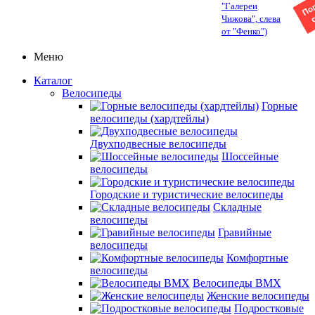
"Галереи
Чижова", слева
от "Фенко")
Меню
Каталог
Велосипеды
Горные
велосипеды (хардтейлы)
Двухподвесные велосипеды
Шоссейные
велосипеды
Городские и туристические велосипеды
Складные
велосипеды
Гравийные
велосипеды
Комфортные
велосипеды
Велосипеды BMX
Женские велосипеды
Подростковые