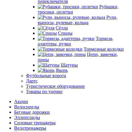
переключателя
Рубашки,
тросики, оплетки
Рули,
выносы, рулевые, кольца
Сёдла
Спицы
Тормоза,
адаптеры, ручки
Тормозные колодки
Цепи, замочки,
пины
Шатуны
Якорь
Футбольные ворота
Дартс
Туристическое оборудование
Товары по уценке
Акции
Велосипеды
Беговые дорожки
Эллипсоиды
Силовые тренажеры
Велотренажеры