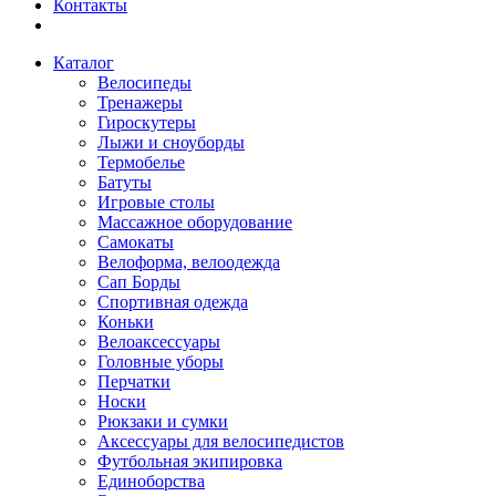
Контакты
Каталог
Велосипеды
Тренажеры
Гироскутеры
Лыжи и сноуборды
Термобелье
Батуты
Игровые столы
Массажное оборудование
Самокаты
Велоформа, велоодежда
Сап Борды
Спортивная одежда
Коньки
Велоаксессуары
Головные уборы
Перчатки
Носки
Рюкзаки и сумки
Аксессуары для велосипедистов
Футбольная экипировка
Единоборства