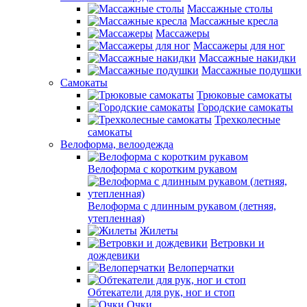
Массажные столы
Массажные кресла
Массажеры
Массажеры для ног
Массажные накидки
Массажные подушки
Самокаты
Трюковые самокаты
Городские самокаты
Трехколесные
самокаты
Велоформа, велоодежда
Велоформа с коротким рукавом
Велоформа с длинным рукавом (летняя,
утепленная)
Жилеты
Ветровки и
дождевики
Велоперчатки
Обтекатели для рук, ног и стоп
Очки