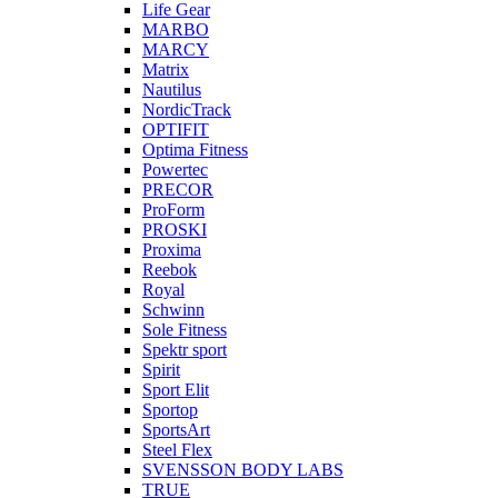
Life Gear
MARBO
MARCY
Matrix
Nautilus
NordicTrack
OPTIFIT
Optima Fitness
Powertec
PRECOR
ProForm
PROSKI
Proxima
Reebok
Royal
Schwinn
Sole Fitness
Spektr sport
Spirit
Sport Elit
Sportop
SportsArt
Steel Flex
SVENSSON BODY LABS
TRUE