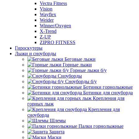
Vectra Fitness
Vision
Wayflex
Weider
Winner/Oxygen
X-Trend
Z-UP
ZIPRO FITNESS
Гироскутеры
Лыжи и сноуборды
Беговые лыжи
Горные лыжи
Горные лыжи б/у
Сноуборды
Сноуборды б/у
Ботинки горнолыжные
Ботинки для сноуборда
Крепления для
горных лыж
Крепления для
сноуборда
Шлемы
Палки горнолыжные
Защита
Маски