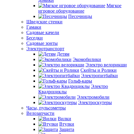
домики
Мягкое
игровое оборудование
Песочницы
Шведские стенки
Гамаки
Садовые качели
Беседки
Садовые зонты
Электротранспорт
Детям
Экомобилики
Электро велорикши
Скейты и Ролики
Электропитбайки
Гольф-кары
Электро
Квадроциклы
Электромобили
Электроскутеры
Часы, пульсометры
Велозапчасти
Вилки
Втулки
Защита