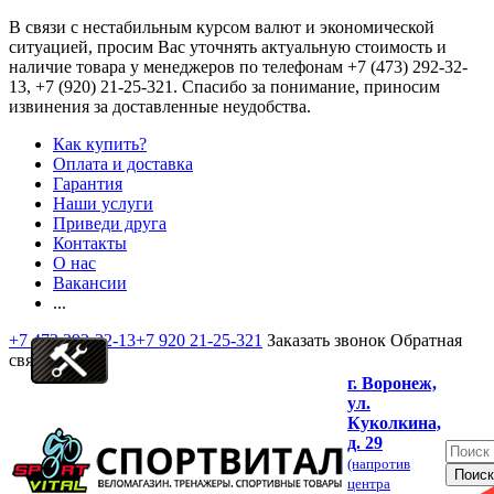
В связи с нестабильным курсом валют и экономической
ситуацией, просим Вас уточнять актуальную стоимость и
наличие товара у менеджеров по телефонам
+7 (473) 292-32-
13, +7 (920) 21-25-321
. Спасибо за понимание, приносим
извинения за доставленные неудобства.
Как купить?
Оплата и доставка
Гарантия
Наши услуги
Приведи друга
Контакты
О нас
Вакансии
...
+7 473 292-32-13
+7 920 21-25-321
Заказать звонок
Обратная
связь
г. Воронеж,
ул.
Куколкина,
д. 29
(напротив
центра