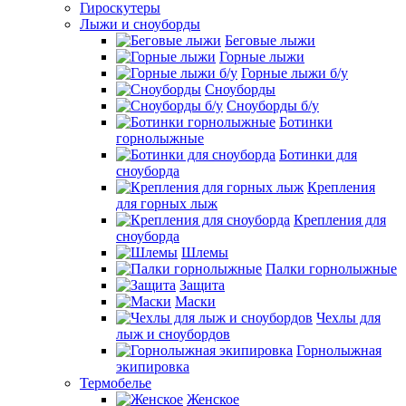
Гироскутеры
Лыжи и сноуборды
Беговые лыжи
Горные лыжи
Горные лыжи б/у
Сноуборды
Сноуборды б/у
Ботинки
горнолыжные
Ботинки для
сноуборда
Крепления
для горных лыж
Крепления для
сноуборда
Шлемы
Палки горнолыжные
Защита
Маски
Чехлы для
лыж и сноубордов
Горнолыжная
экипировка
Термобелье
Женское