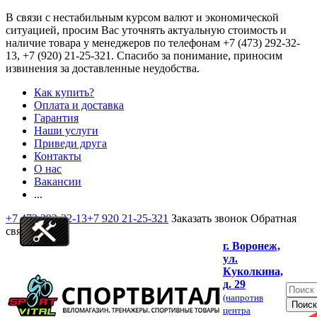
В связи с нестабильным курсом валют и экономической
ситуацией, просим Вас уточнять актуальную стоимость и
наличие товара у менеджеров по телефонам
+7 (473) 292-32-
13, +7 (920) 21-25-321
. Спасибо за понимание, приносим
извинения за доставленные неудобства.
Как купить?
Оплата и доставка
Гарантия
Наши услуги
Приведи друга
Контакты
О нас
Вакансии
...
+7 473 292-32-13
+7 920 21-25-321
Заказать звонок
Обратная
связь
г. Воронеж,
ул.
Куколкина,
д. 29
(напротив
центра