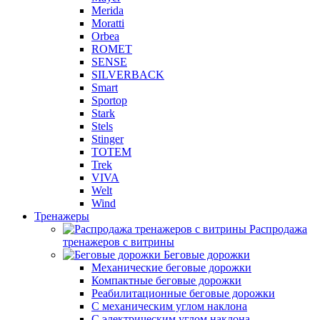
Merida
Moratti
Orbea
ROMET
SENSE
SILVERBACK
Smart
Sportop
Stark
Stels
Stinger
TOTEM
Trek
VIVA
Welt
Wind
Тренажеры
Распродажа
тренажеров с витрины
Беговые дорожки
Механические беговые дорожки
Компактные беговые дорожки
Реабилитационные беговые дорожки
С механическим углом наклона
С электрическим углом наклона