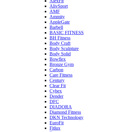
AlexFit
AlivSport
AMF
Ammity
AppleGate
Barbell
BASIC FITNESS
BH Fitness
Body Craft
Body Sculpture
Body Solid
Bowflex
Bronze Gym
Carbon
Care Fitness
Century
Clear Fit
Cybex
Dender
DFC
DIADORA
Diamond Fitness
DKN Technology
EuroFit
Fitlux