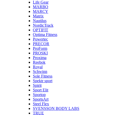
Life Gear
MARBO
MARCY
Matrix
Nautilus
NordicTrack
OPTIFIT
Optima Fitness
Powertec
PRECOR
ProForm
PROSKI
Proxima
Reebok
Royal
Schwinn
Sole Fitness
Spektr sport
Spirit
Sport Elit
Sportop
SportsArt
Steel Flex
SVENSSON BODY LABS
TRUE