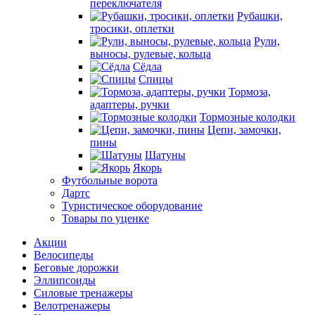
переключателя
Рубашки,
тросики, оплетки
Рули,
выносы, рулевые, кольца
Сёдла
Спицы
Тормоза,
адаптеры, ручки
Тормозные колодки
Цепи, замочки,
пины
Шатуны
Якорь
Футбольные ворота
Дартс
Туристическое оборудование
Товары по уценке
Акции
Велосипеды
Беговые дорожки
Эллипсоиды
Силовые тренажеры
Велотренажеры