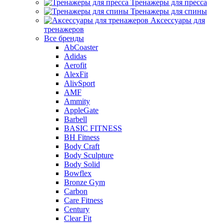
Тренажеры для пресса
Тренажеры для спины
Аксессуары для
тренажеров
Все бренды
AbCoaster
Adidas
Aerofit
AlexFit
AlivSport
AMF
Ammity
AppleGate
Barbell
BASIC FITNESS
BH Fitness
Body Craft
Body Sculpture
Body Solid
Bowflex
Bronze Gym
Carbon
Care Fitness
Century
Clear Fit