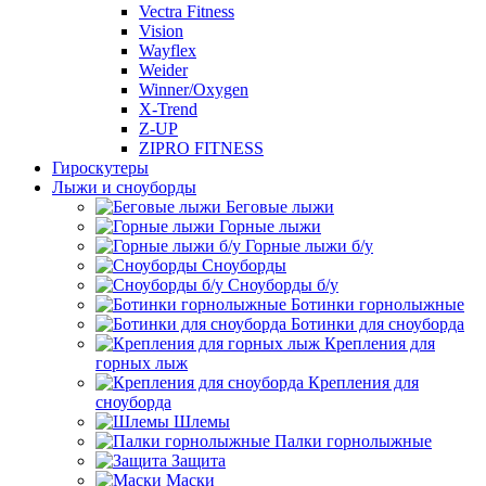
Vectra Fitness
Vision
Wayflex
Weider
Winner/Oxygen
X-Trend
Z-UP
ZIPRO FITNESS
Гироскутеры
Лыжи и сноуборды
Беговые лыжи
Горные лыжи
Горные лыжи б/у
Сноуборды
Сноуборды б/у
Ботинки горнолыжные
Ботинки для сноуборда
Крепления для
горных лыж
Крепления для
сноуборда
Шлемы
Палки горнолыжные
Защита
Маски