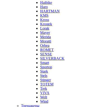
Haibike
Haro
HARTMAN
KMS
Kross
Krostek
Lorak
Mayer
Merida
Moratti
Orbea
ROMET
SENSE
SILVERBACK
Smart
Sportop
Stark
Stels
Stinger
TOTEM
Trek
VIVA
Welt
Wind
Тренажеры