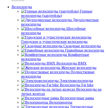
Велосипеды
Горные
велосипеды (хардтейлы)
Двухподвесные
велосипеды
Шоссейные
велосипеды
Городские и туристические велосипеды
Складные велосипеды
Гравийные велосипеды
Комфортные
велосипеды
Велосипеды BMX
Женские велосипеды
Подростковые
велосипеды
Электровелосипеды
Велосипеды Fat bike
Велосипеды на
литых колесах
Велосипедные рамы
Велоприцепы
Трехколесные