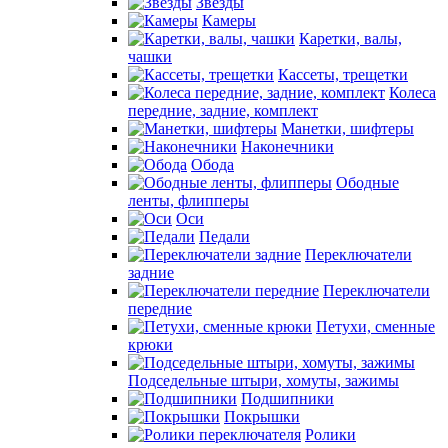
Звезды
Камеры
Каретки, валы,
чашки
Кассеты, трещетки
Колеса
передние, задние, комплект
Манетки, шифтеры
Наконечники
Обода
Ободные
ленты, флипперы
Оси
Педали
Переключатели
задние
Переключатели
передние
Петухи, сменные
крюки
Подседельные штыри, хомуты, зажимы
Подшипники
Покрышки
Ролики