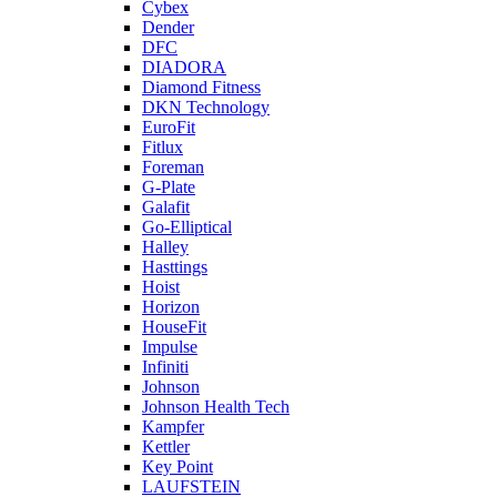
Cybex
Dender
DFC
DIADORA
Diamond Fitness
DKN Technology
EuroFit
Fitlux
Foreman
G-Plate
Galafit
Go-Elliptical
Halley
Hasttings
Hoist
Horizon
HouseFit
Impulse
Infiniti
Johnson
Johnson Health Tech
Kampfer
Kettler
Key Point
LAUFSTEIN