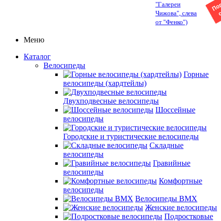
"Галереи
Чижова", слева
от "Фенко")
Меню
Каталог
Велосипеды
Горные
велосипеды (хардтейлы)
Двухподвесные велосипеды
Шоссейные
велосипеды
Городские и туристические велосипеды
Складные
велосипеды
Гравийные
велосипеды
Комфортные
велосипеды
Велосипеды BMX
Женские велосипеды
Подростковые