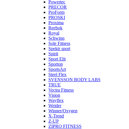
Powertec
PRECOR
ProForm
PROSKI
Proxima
Reebok
Royal
Schwinn
Sole Fitness
Spektr sport
Spirit
Sport Elit
Sportop
SportsArt
Steel Flex
SVENSSON BODY LABS
TRUE
Vectra Fitness
Vision
Wayflex
Weider
Winner/Oxygen
X-Trend
Z-UP
ZIPRO FITNESS