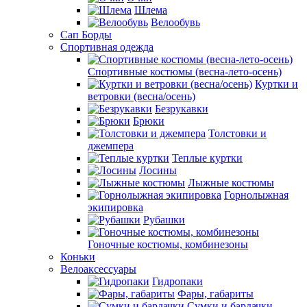
Шлема
Велообувь
Сап Борды
Спортивная одежда
Спортивные костюмы (весна-лето-осень)
Куртки и
ветровки (весна/осень)
Безрукавки
Брюки
Толстовки и
джемпера
Теплые куртки
Лосины
Лыжные костюмы
Горнолыжная
экипировка
Рубашки
Гоночные костюмы, комбинезоны
Коньки
Велоаксессуары
Гидропаки
Фары, габариты
Сумки и бардачки