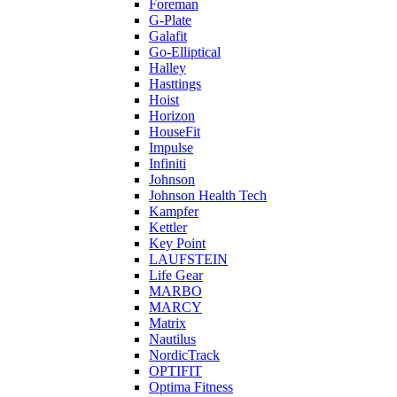
Foreman
G-Plate
Galafit
Go-Elliptical
Halley
Hasttings
Hoist
Horizon
HouseFit
Impulse
Infiniti
Johnson
Johnson Health Tech
Kampfer
Kettler
Key Point
LAUFSTEIN
Life Gear
MARBO
MARCY
Matrix
Nautilus
NordicTrack
OPTIFIT
Optima Fitness