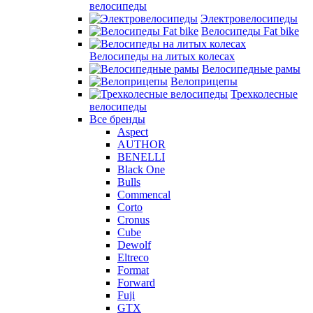
велосипеды
Электровелосипеды
Велосипеды Fat bike
Велосипеды на литых колесах
Велосипедные рамы
Велоприцепы
Трехколесные
велосипеды
Все бренды
Aspect
AUTHOR
BENELLI
Black One
Bulls
Commencal
Corto
Cronus
Cube
Dewolf
Eltreco
Format
Forward
Fuji
GTX