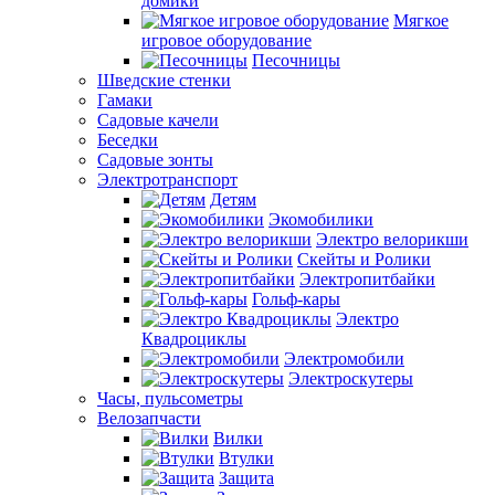
домики
Мягкое
игровое оборудование
Песочницы
Шведские стенки
Гамаки
Садовые качели
Беседки
Садовые зонты
Электротранспорт
Детям
Экомобилики
Электро велорикши
Скейты и Ролики
Электропитбайки
Гольф-кары
Электро
Квадроциклы
Электромобили
Электроскутеры
Часы, пульсометры
Велозапчасти
Вилки
Втулки
Защита