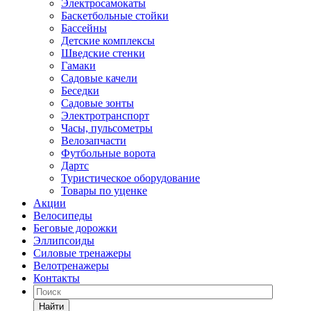
Электросамокаты
Баскетбольные стойки
Бассейны
Детские комплексы
Шведские стенки
Гамаки
Садовые качели
Беседки
Садовые зонты
Электротранспорт
Часы, пульсометры
Велозапчасти
Футбольные ворота
Дартс
Туристическое оборудование
Товары по уценке
Акции
Велосипеды
Беговые дорожки
Эллипсоиды
Силовые тренажеры
Велотренажеры
Контакты
Найти