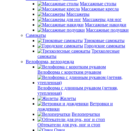
Массажные столы
Массажные кресла
Массажеры
Массажеры для ног
Массажные накидки
Массажные подушки
Самокаты
Трюковые самокаты
Городские самокаты
Трехколесные
самокаты
Велоформа, велоодежда
Велоформа с коротким рукавом
Велоформа с длинным рукавом (летняя,
утепленная)
Жилеты
Ветровки и
дождевики
Велоперчатки
Обтекатели для рук, ног и стоп
Очки