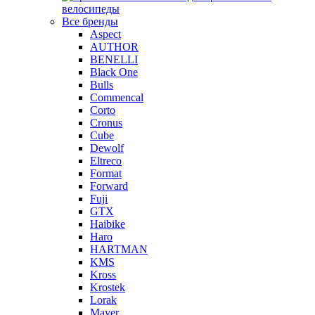
велосипеды
Все бренды
Aspect
AUTHOR
BENELLI
Black One
Bulls
Commencal
Corto
Cronus
Cube
Dewolf
Eltreco
Format
Forward
Fuji
GTX
Haibike
Haro
HARTMAN
KMS
Kross
Krostek
Lorak
Mayer