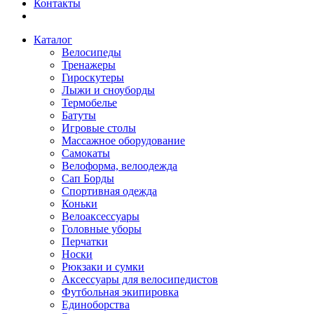
Контакты
Каталог
Велосипеды
Тренажеры
Гироскутеры
Лыжи и сноуборды
Термобелье
Батуты
Игровые столы
Массажное оборудование
Самокаты
Велоформа, велоодежда
Сап Борды
Спортивная одежда
Коньки
Велоаксессуары
Головные уборы
Перчатки
Носки
Рюкзаки и сумки
Аксессуары для велосипедистов
Футбольная экипировка
Единоборства