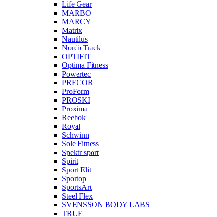
Life Gear
MARBO
MARCY
Matrix
Nautilus
NordicTrack
OPTIFIT
Optima Fitness
Powertec
PRECOR
ProForm
PROSKI
Proxima
Reebok
Royal
Schwinn
Sole Fitness
Spektr sport
Spirit
Sport Elit
Sportop
SportsArt
Steel Flex
SVENSSON BODY LABS
TRUE