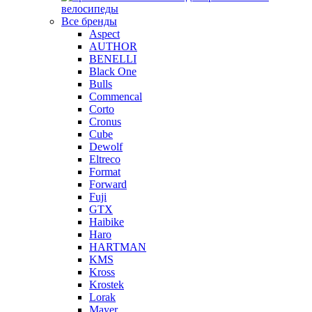
велосипеды
Все бренды
Aspect
AUTHOR
BENELLI
Black One
Bulls
Commencal
Corto
Cronus
Cube
Dewolf
Eltreco
Format
Forward
Fuji
GTX
Haibike
Haro
HARTMAN
KMS
Kross
Krostek
Lorak
Mayer