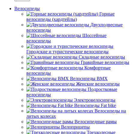
Велосипеды
Горные
велосипеды (хардтейлы)
Двухподвесные
велосипеды
Шоссейные
велосипеды
Городские и туристические велосипеды
Складные велосипеды
Гравийные велосипеды
Комфортные
велосипеды
Велосипеды BMX
Женские велосипеды
Подростковые
велосипеды
Электровелосипеды
Велосипеды Fat bike
Велосипеды на
литых колесах
Велосипедные рамы
Велоприцепы
Трехколесные