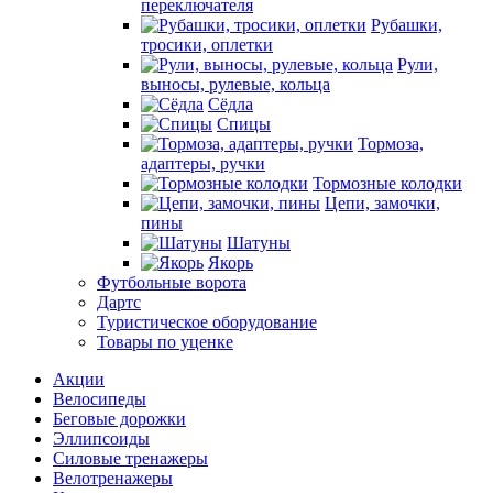
переключателя
Рубашки,
тросики, оплетки
Рули,
выносы, рулевые, кольца
Сёдла
Спицы
Тормоза,
адаптеры, ручки
Тормозные колодки
Цепи, замочки,
пины
Шатуны
Якорь
Футбольные ворота
Дартс
Туристическое оборудование
Товары по уценке
Акции
Велосипеды
Беговые дорожки
Эллипсоиды
Силовые тренажеры
Велотренажеры