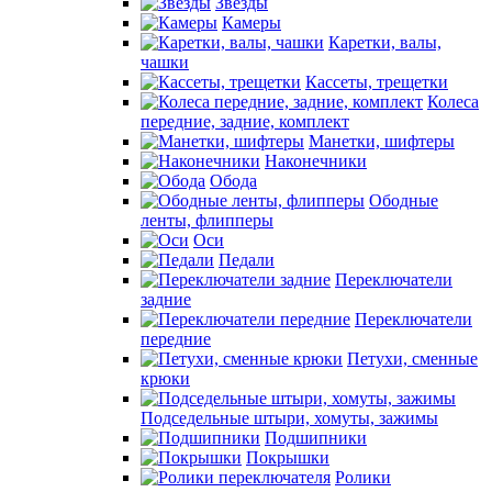
Звезды
Камеры
Каретки, валы,
чашки
Кассеты, трещетки
Колеса
передние, задние, комплект
Манетки, шифтеры
Наконечники
Обода
Ободные
ленты, флипперы
Оси
Педали
Переключатели
задние
Переключатели
передние
Петухи, сменные
крюки
Подседельные штыри, хомуты, зажимы
Подшипники
Покрышки
Ролики