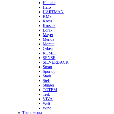
Haibike
Haro
HARTMAN
KMS
Kross
Krostek
Lorak
Mayer
Merida
Moratti
Orbea
ROMET
SENSE
SILVERBACK
Smart
Sportop
Stark
Stels
Stinger
TOTEM
Trek
VIVA
Welt
Wind
Тренажеры