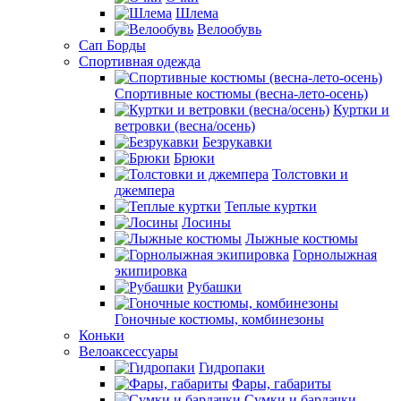
Шлема
Велообувь
Сап Борды
Спортивная одежда
Спортивные костюмы (весна-лето-осень)
Куртки и
ветровки (весна/осень)
Безрукавки
Брюки
Толстовки и
джемпера
Теплые куртки
Лосины
Лыжные костюмы
Горнолыжная
экипировка
Рубашки
Гоночные костюмы, комбинезоны
Коньки
Велоаксессуары
Гидропаки
Фары, габариты
Сумки и бардачки