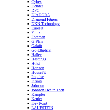
Cybex
Dender
DFC
DIADORA
Diamond Fitness
DKN Technology
EuroFit
Fitlux
Foreman
G-Plate
Galafit
Go-Elliptical
Halley
Hasttings
Hoist
Horizon
HouseFit
Impulse
Infiniti
Johnson
Johnson Health Tech
Kampfer
Kettler
Key Point
LAUFSTEIN