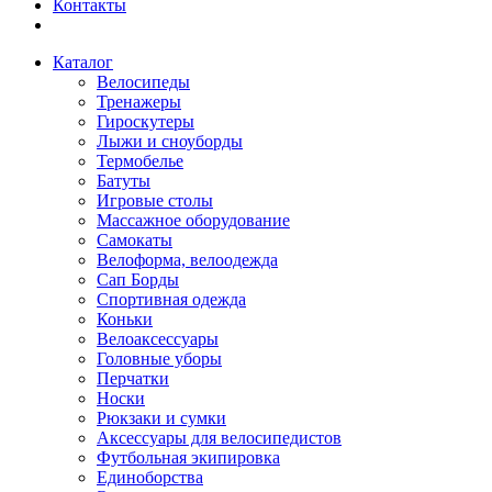
Контакты
Каталог
Велосипеды
Тренажеры
Гироскутеры
Лыжи и сноуборды
Термобелье
Батуты
Игровые столы
Массажное оборудование
Самокаты
Велоформа, велоодежда
Сап Борды
Спортивная одежда
Коньки
Велоаксессуары
Головные уборы
Перчатки
Носки
Рюкзаки и сумки
Аксессуары для велосипедистов
Футбольная экипировка
Единоборства