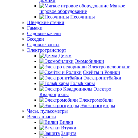
домики
Мягкое
игровое оборудование
Песочницы
Шведские стенки
Гамаки
Садовые качели
Беседки
Садовые зонты
Электротранспорт
Детям
Экомобилики
Электро велорикши
Скейты и Ролики
Электропитбайки
Гольф-кары
Электро
Квадроциклы
Электромобили
Электроскутеры
Часы, пульсометры
Велозапчасти
Вилки
Втулки
Защита