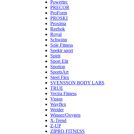
Powertec
PRECOR
ProForm
PROSKI
Proxima
Reebok
Royal
Schwinn
Sole Fitness
Spektr sport
Spirit
Sport Elit
Sportop
SportsArt
Steel Flex
SVENSSON BODY LABS
TRUE
Vectra Fitness
Vision
Wayflex
Weider
Winner/Oxygen
X-Trend
Z-UP
ZIPRO FITNESS