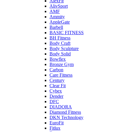
AlexFit
AlivSport
AMF
Ammity
AppleGate
Barbell
BASIC FITNESS
BH Fitness
Body Craft
Body Sculpture
Body Solid
Bowflex
Bronze Gym
Carbon
Care Fitness
Century
Clear Fit
Cybex
Dender
DFC
DIADORA
Diamond Fitness
DKN Technology
EuroFit
Fitlux