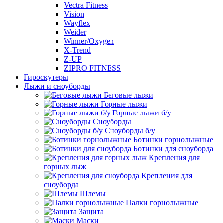
Vectra Fitness
Vision
Wayflex
Weider
Winner/Oxygen
X-Trend
Z-UP
ZIPRO FITNESS
Гироскутеры
Лыжи и сноуборды
Беговые лыжи
Горные лыжи
Горные лыжи б/у
Сноуборды
Сноуборды б/у
Ботинки горнолыжные
Ботинки для сноуборда
Крепления для
горных лыж
Крепления для
сноуборда
Шлемы
Палки горнолыжные
Защита
Маски