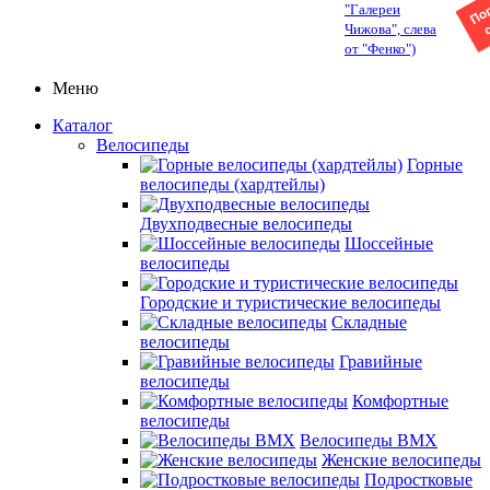
"Галереи
Чижова", слева
от "Фенко")
Меню
Каталог
Велосипеды
Горные
велосипеды (хардтейлы)
Двухподвесные велосипеды
Шоссейные
велосипеды
Городские и туристические велосипеды
Складные
велосипеды
Гравийные
велосипеды
Комфортные
велосипеды
Велосипеды BMX
Женские велосипеды
Подростковые