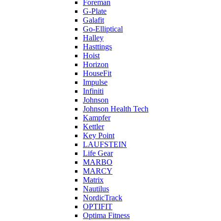
Foreman
G-Plate
Galafit
Go-Elliptical
Halley
Hasttings
Hoist
Horizon
HouseFit
Impulse
Infiniti
Johnson
Johnson Health Tech
Kampfer
Kettler
Key Point
LAUFSTEIN
Life Gear
MARBO
MARCY
Matrix
Nautilus
NordicTrack
OPTIFIT
Optima Fitness