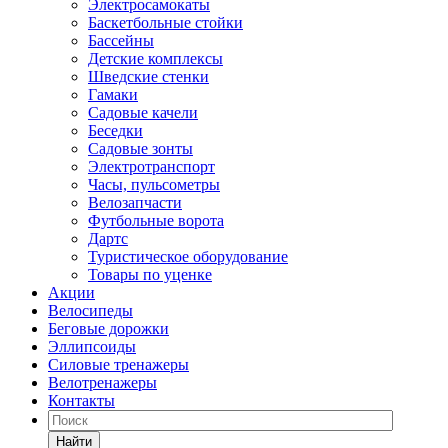
Электросамокаты
Баскетбольные стойки
Бассейны
Детские комплексы
Шведские стенки
Гамаки
Садовые качели
Беседки
Садовые зонты
Электротранспорт
Часы, пульсометры
Велозапчасти
Футбольные ворота
Дартс
Туристическое оборудование
Товары по уценке
Акции
Велосипеды
Беговые дорожки
Эллипсоиды
Силовые тренажеры
Велотренажеры
Контакты
Найти