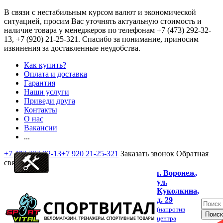
В связи с нестабильным курсом валют и экономической
ситуацией, просим Вас уточнять актуальную стоимость и
наличие товара у менеджеров по телефонам
+7 (473) 292-32-
13, +7 (920) 21-25-321
. Спасибо за понимание, приносим
извинения за доставленные неудобства.
Как купить?
Оплата и доставка
Гарантия
Наши услуги
Приведи друга
Контакты
О нас
Вакансии
...
+7 473 292-32-13
+7 920 21-25-321
Заказать звонок
Обратная
связь
г. Воронеж,
ул.
Куколкина,
д. 29
(напротив
центра