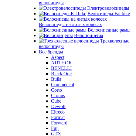
велосипеды
Электровелосипеды
Велосипеды Fat bike
Велосипеды на литых колесах
Велосипедные рамы
Велоприцепы
Трехколесные
велосипеды
Все бренды
Aspect
AUTHOR
BENELLI
Black One
Bulls
Commencal
Corto
Cronus
Cube
Dewolf
Eltreco
Format
Forward
Fuji
GTX