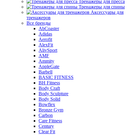
Тренажеры для пресса
Тренажеры для спины
Аксессуары для
тренажеров
Все бренды
AbCoaster
Adidas
Aerofit
AlexFit
AlivSport
AMF
Ammity
AppleGate
Barbell
BASIC FITNESS
BH Fitness
Body Craft
Body Sculpture
Body Solid
Bowflex
Bronze Gym
Carbon
Care Fitness
Century
Clear Fit