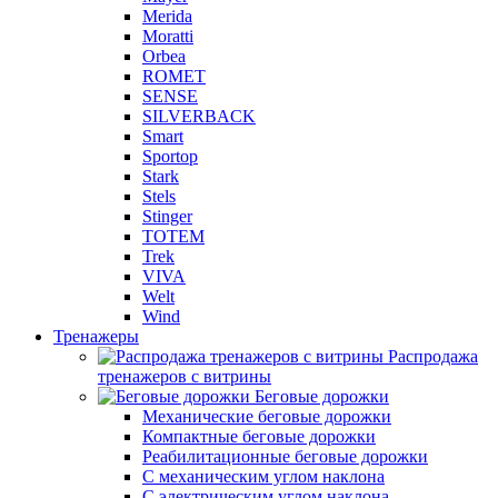
Merida
Moratti
Orbea
ROMET
SENSE
SILVERBACK
Smart
Sportop
Stark
Stels
Stinger
TOTEM
Trek
VIVA
Welt
Wind
Тренажеры
Распродажа
тренажеров с витрины
Беговые дорожки
Механические беговые дорожки
Компактные беговые дорожки
Реабилитационные беговые дорожки
С механическим углом наклона
С электрическим углом наклона