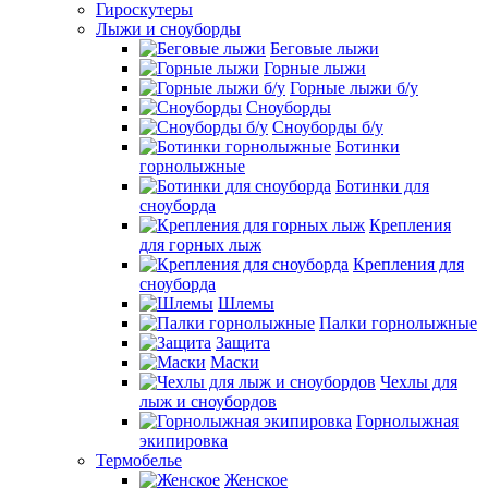
Гироскутеры
Лыжи и сноуборды
Беговые лыжи
Горные лыжи
Горные лыжи б/у
Сноуборды
Сноуборды б/у
Ботинки
горнолыжные
Ботинки для
сноуборда
Крепления
для горных лыж
Крепления для
сноуборда
Шлемы
Палки горнолыжные
Защита
Маски
Чехлы для
лыж и сноубордов
Горнолыжная
экипировка
Термобелье
Женское