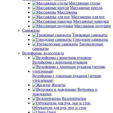
Массажные столы
Массажные кресла
Массажеры
Массажеры для ног
Массажные накидки
Массажные подушки
Самокаты
Трюковые самокаты
Городские самокаты
Трехколесные
самокаты
Велоформа, велоодежда
Велоформа с коротким рукавом
Велоформа с длинным рукавом (летняя,
утепленная)
Жилеты
Ветровки и
дождевики
Велоперчатки
Обтекатели для рук, ног и стоп
Очки