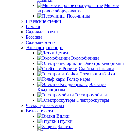
домики
Мягкое
игровое оборудование
Песочницы
Шведские стенки
Гамаки
Садовые качели
Беседки
Садовые зонты
Электротранспорт
Детям
Экомобилики
Электро велорикши
Скейты и Ролики
Электропитбайки
Гольф-кары
Электро
Квадроциклы
Электромобили
Электроскутеры
Часы, пульсометры
Велозапчасти
Вилки
Втулки
Защита