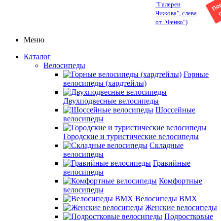
"Галереи
Чижова", слева
от "Фенко")
Меню
Каталог
Велосипеды
Горные
велосипеды (хардтейлы)
Двухподвесные велосипеды
Шоссейные
велосипеды
Городские и туристические велосипеды
Складные
велосипеды
Гравийные
велосипеды
Комфортные
велосипеды
Велосипеды BMX
Женские велосипеды
Подростковые