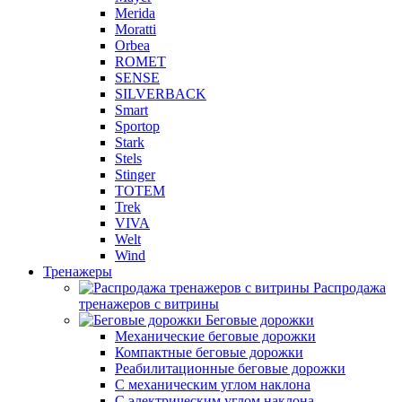
Merida
Moratti
Orbea
ROMET
SENSE
SILVERBACK
Smart
Sportop
Stark
Stels
Stinger
TOTEM
Trek
VIVA
Welt
Wind
Тренажеры
Распродажа
тренажеров с витрины
Беговые дорожки
Механические беговые дорожки
Компактные беговые дорожки
Реабилитационные беговые дорожки
С механическим углом наклона
С электрическим углом наклона