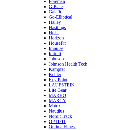
Foreman
G-Plate
Galafit
Go-Elliptical
Halley
Hasttings
Hoist
Horizon
HouseFit
Impulse
Infiniti
Johnson
Johnson Health Tech
Kampfer
Kettler
Key Point
LAUFSTEIN
Life Gear
MARBO
MARCY
Matrix
Nautilus
NordicTrack
OPTIFIT
Optima Fitness