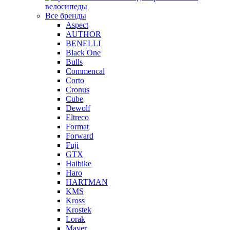
велосипеды
Все бренды
Aspect
AUTHOR
BENELLI
Black One
Bulls
Commencal
Corto
Cronus
Cube
Dewolf
Eltreco
Format
Forward
Fuji
GTX
Haibike
Haro
HARTMAN
KMS
Kross
Krostek
Lorak
Mayer