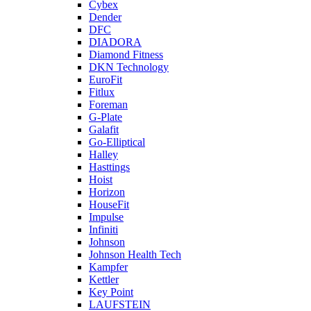
Cybex
Dender
DFC
DIADORA
Diamond Fitness
DKN Technology
EuroFit
Fitlux
Foreman
G-Plate
Galafit
Go-Elliptical
Halley
Hasttings
Hoist
Horizon
HouseFit
Impulse
Infiniti
Johnson
Johnson Health Tech
Kampfer
Kettler
Key Point
LAUFSTEIN