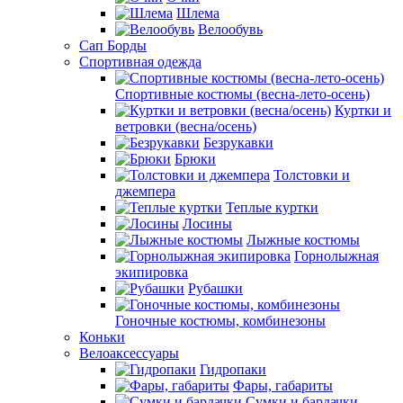
Шлема
Велообувь
Сап Борды
Спортивная одежда
Спортивные костюмы (весна-лето-осень)
Куртки и
ветровки (весна/осень)
Безрукавки
Брюки
Толстовки и
джемпера
Теплые куртки
Лосины
Лыжные костюмы
Горнолыжная
экипировка
Рубашки
Гоночные костюмы, комбинезоны
Коньки
Велоаксессуары
Гидропаки
Фары, габариты
Сумки и бардачки