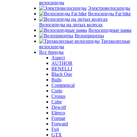
велосипеды
Электровелосипеды
Велосипеды Fat bike
Велосипеды на литых колесах
Велосипедные рамы
Велоприцепы
Трехколесные
велосипеды
Все бренды
Aspect
AUTHOR
BENELLI
Black One
Bulls
Commencal
Corto
Cronus
Cube
Dewolf
Eltreco
Format
Forward
Fuji
GTX