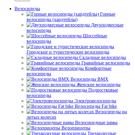
Велосипеды
Горные
велосипеды (хардтейлы)
Двухподвесные
велосипеды
Шоссейные
велосипеды
Городские и туристические велосипеды
Складные велосипеды
Гравийные велосипеды
Комфортные
велосипеды
Велосипеды BMX
Женские велосипеды
Подростковые
велосипеды
Электровелосипеды
Велосипеды Fat bike
Велосипеды на
литых колесах
Велосипедные рамы
Велоприцепы
Трехколесные