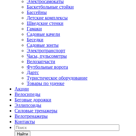
Электросамокаты
Баскетбольные стойки
Бассейны
Детские комплексы
Шведские стенки
Гамаки
Садовые качели
Беседки
Садовые зонты
Электротранспорт
Часы, пульсометры
Велозапчасти
Футбольные ворота
Дартс
Туристическое оборудование
Товары по уценке
Акции
Велосипеды
Беговые дорожки
Эллипсоиды
Силовые тренажеры
Велотренажеры
Контакты
Найти