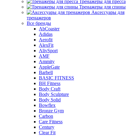
Тренажеры для пресса
Тренажеры для спины
Аксессуары для
тренажеров
Все бренды
AbCoaster
Adidas
Aerofit
AlexFit
AlivSport
AMF
Ammity
AppleGate
Barbell
BASIC FITNESS
BH Fitness
Body Craft
Body Sculpture
Body Solid
Bowflex
Bronze Gym
Carbon
Care Fitness
Century
Clear Fit