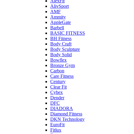
AlexFit
AlivSport
AMF
Ammity
AppleGate
Barbell
BASIC FITNESS
BH Fitness
Body Craft
Body Sculpture
Body Solid
Bowflex
Bronze Gym
Carbon
Care Fitness
Century
Clear Fit
Cybex
Dender
DFC
DIADORA
Diamond Fitness
DKN Technology
EuroFit
Fitlux