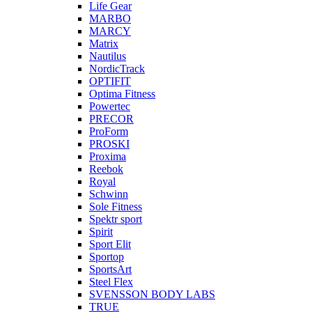
Life Gear
MARBO
MARCY
Matrix
Nautilus
NordicTrack
OPTIFIT
Optima Fitness
Powertec
PRECOR
ProForm
PROSKI
Proxima
Reebok
Royal
Schwinn
Sole Fitness
Spektr sport
Spirit
Sport Elit
Sportop
SportsArt
Steel Flex
SVENSSON BODY LABS
TRUE