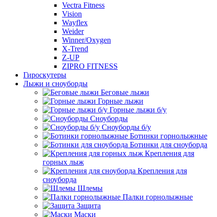
Vectra Fitness
Vision
Wayflex
Weider
Winner/Oxygen
X-Trend
Z-UP
ZIPRO FITNESS
Гироскутеры
Лыжи и сноуборды
Беговые лыжи
Горные лыжи
Горные лыжи б/у
Сноуборды
Сноуборды б/у
Ботинки горнолыжные
Ботинки для сноуборда
Крепления для
горных лыж
Крепления для
сноуборда
Шлемы
Палки горнолыжные
Защита
Маски