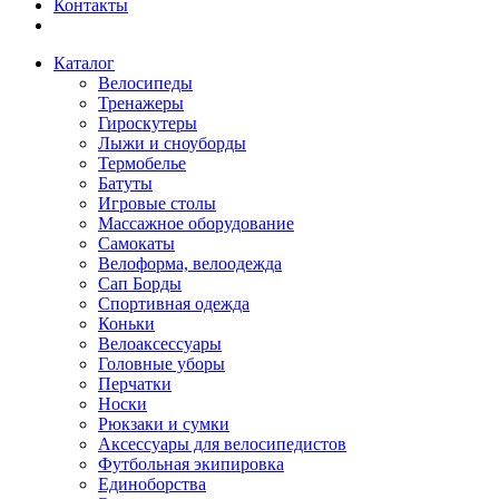
Контакты
Каталог
Велосипеды
Тренажеры
Гироскутеры
Лыжи и сноуборды
Термобелье
Батуты
Игровые столы
Массажное оборудование
Самокаты
Велоформа, велоодежда
Сап Борды
Спортивная одежда
Коньки
Велоаксессуары
Головные уборы
Перчатки
Носки
Рюкзаки и сумки
Аксессуары для велосипедистов
Футбольная экипировка
Единоборства