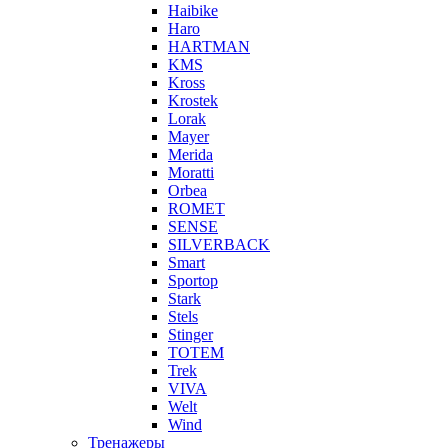
Haibike
Haro
HARTMAN
KMS
Kross
Krostek
Lorak
Mayer
Merida
Moratti
Orbea
ROMET
SENSE
SILVERBACK
Smart
Sportop
Stark
Stels
Stinger
TOTEM
Trek
VIVA
Welt
Wind
Тренажеры