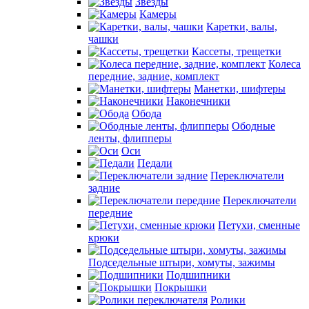
Звезды
Камеры
Каретки, валы,
чашки
Кассеты, трещетки
Колеса
передние, задние, комплект
Манетки, шифтеры
Наконечники
Обода
Ободные
ленты, флипперы
Оси
Педали
Переключатели
задние
Переключатели
передние
Петухи, сменные
крюки
Подседельные штыри, хомуты, зажимы
Подшипники
Покрышки
Ролики