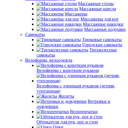
Массажные столы
Массажные кресла
Массажеры
Массажеры для ног
Массажные накидки
Массажные подушки
Самокаты
Трюковые самокаты
Городские самокаты
Трехколесные
самокаты
Велоформа, велоодежда
Велоформа с коротким рукавом
Велоформа с длинным рукавом (летняя,
утепленная)
Жилеты
Ветровки и
дождевики
Велоперчатки
Обтекатели для рук, ног и стоп
Очки