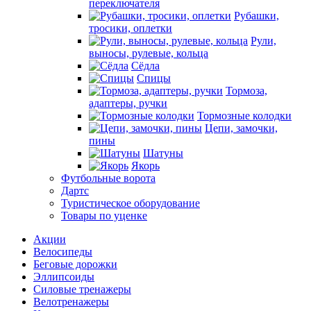
переключателя
Рубашки,
тросики, оплетки
Рули,
выносы, рулевые, кольца
Сёдла
Спицы
Тормоза,
адаптеры, ручки
Тормозные колодки
Цепи, замочки,
пины
Шатуны
Якорь
Футбольные ворота
Дартс
Туристическое оборудование
Товары по уценке
Акции
Велосипеды
Беговые дорожки
Эллипсоиды
Силовые тренажеры
Велотренажеры