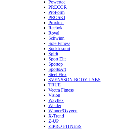
Powertec
PRECOR
ProForm
PROSKI
Proxima
Reebok
Royal
Schwinn
Sole Fitness
Spektr sport
Spirit
Sport Elit
Sportop
SportsArt
Steel Flex
SVENSSON BODY LABS
TRUE
Vectra Fitness
Vision
Wayflex
Weider
Winner/Oxygen
X-Trend
Z-UP
ZIPRO FITNESS