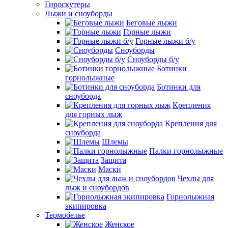
Гироскутеры
Лыжи и сноуборды
Беговые лыжи
Горные лыжи
Горные лыжи б/у
Сноуборды
Сноуборды б/у
Ботинки
горнолыжные
Ботинки для
сноуборда
Крепления
для горных лыж
Крепления для
сноуборда
Шлемы
Палки горнолыжные
Защита
Маски
Чехлы для
лыж и сноубордов
Горнолыжная
экипировка
Термобелье
Женское