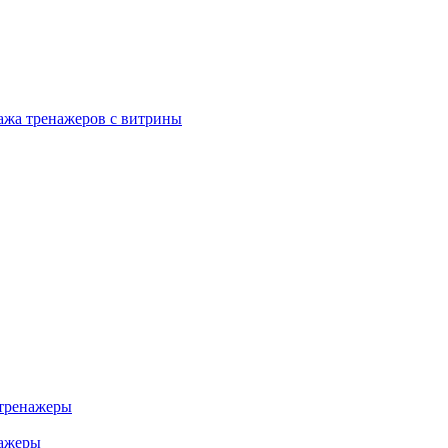
ажа тренажеров с витрины
тренажеры
нажеры