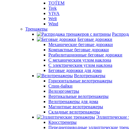
TOTEM
Trek
VIVA
Welt
Wind
Тренажеры
Распрод
Беговые дорожки
Механические беговые дорожки
Компактные беговые дорожки
Реабилитационные беговые дорожки
С механическим углом наклона
С электрическим углом наклона
Беговые дорожки для дома
Велотренажеры
Горизонтальные велотренажеры
Спин-байки
Велоэргометры
Вертикальные велотренажеры
Велотренажеры для дома
Магнитные велотренажеры
Складные велотренажеры
Эллиптические 
Кросстренеры
Переднеприводные эллиптические тре