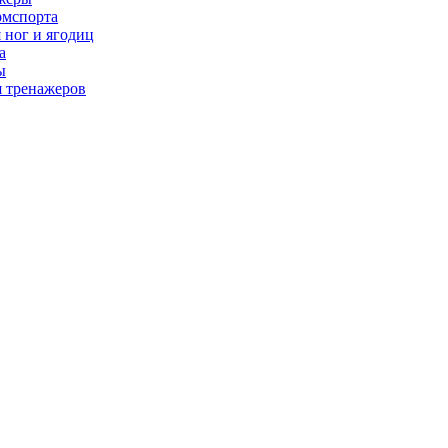
рмспорта
 ног и ягодиц
а
ы
я тренажеров