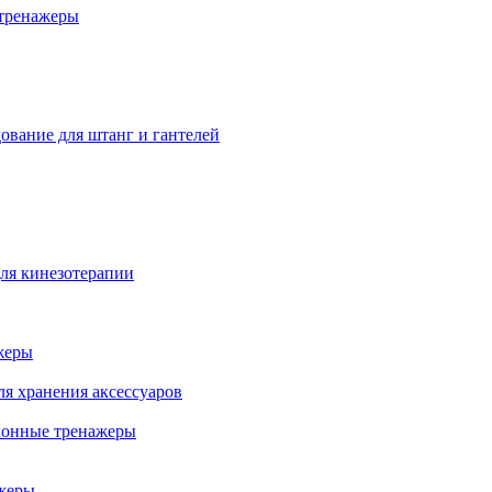
тренажеры
ование для штанг и гантелей
ля кинезотерапии
жеры
ля хранения аксессуаров
ионные тренажеры
жеры