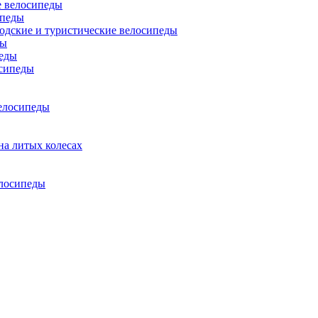
 велосипеды
ипеды
одские и туристические велосипеды
ды
еды
сипеды
елосипеды
на литых колесах
елосипеды