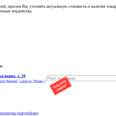
ией, просим Вас уточнять актуальную стоимость и наличие това
енные неудобства.
зь
колкина, д. 29
реи Чижова", слева от "Фенко")
лосипеды (хардтейлы)