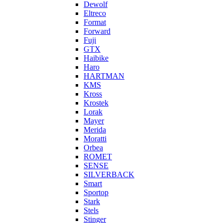
Dewolf
Eltreco
Format
Forward
Fuji
GTX
Haibike
Haro
HARTMAN
KMS
Kross
Krostek
Lorak
Mayer
Merida
Moratti
Orbea
ROMET
SENSE
SILVERBACK
Smart
Sportop
Stark
Stels
Stinger