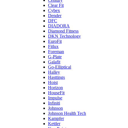
Century
Clear Fit
Cybex
Dender
DFC
DIADORA
Diamond Fitness
DKN Technology
EuroFit
Fitlux
Foreman
G-Plate
Galafit
Go-Elliptical
Halley
Hasttings
Hoist
Horizon
HouseFit
Impulse
Infiniti
Johnson
Johnson Health Tech
Kampfer
Kettler