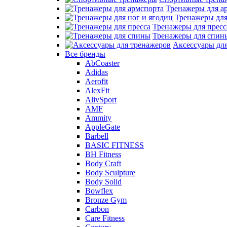
Тренажеры для а
Тренажеры для
Тренажеры для пресс
Тренажеры для спин
Аксессуары дл
Все бренды
AbCoaster
Adidas
Aerofit
AlexFit
AlivSport
AMF
Ammity
AppleGate
Barbell
BASIC FITNESS
BH Fitness
Body Craft
Body Sculpture
Body Solid
Bowflex
Bronze Gym
Carbon
Care Fitness