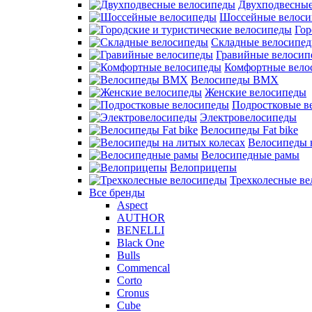
Двухподвесные
Шоссейные велос
Гор
Складные велосипе
Гравийные велосип
Комфортные вело
Велосипеды BMX
Женские велосипеды
Подростковые в
Электровелосипеды
Велосипеды Fat bike
Велосипеды 
Велосипедные рамы
Велоприцепы
Трехколесные в
Все бренды
Aspect
AUTHOR
BENELLI
Black One
Bulls
Commencal
Corto
Cronus
Cube