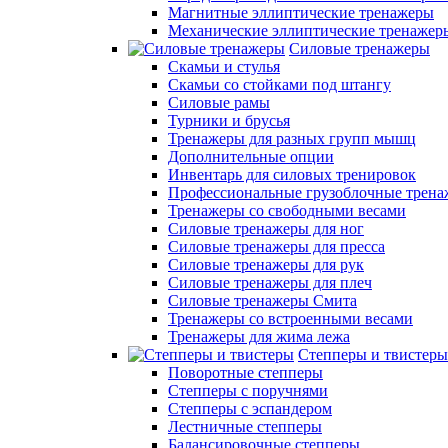
Магнитные эллиптические тренажеры
Механические эллиптические тренажер
Силовые тренажеры
Скамьи и стулья
Скамьи со стойками под штангу
Силовые рамы
Турники и брусья
Тренажеры для разных групп мышц
Дополнительные опции
Инвентарь для силовых тренировок
Профессиональные грузоблочные трен
Тренажеры со свободными весами
Силовые тренажеры для ног
Силовые тренажеры для пресса
Силовые тренажеры для рук
Силовые тренажеры для плеч
Силовые тренажеры Смита
Тренажеры со встроенными весами
Тренажеры для жима лежа
Степперы и твистеры
Поворотные степперы
Степперы с поручнями
Степперы с эспандером
Лестничные степперы
Балансировочные степперы