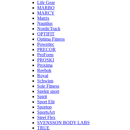
Life Gear
MARBO
MARCY
Matrix
Nautilus
NordicTrack
OPTIFIT
Optima Fitness
Powertec
PRECOR
ProForm
PROSKI
Proxima
Reebok
Royal
Schwinn
Sole Fitness
Spektr sport
Spirit
Sport Elit
Sportop
SportsArt
Steel Flex
SVENSSON BODY LABS
TRUE