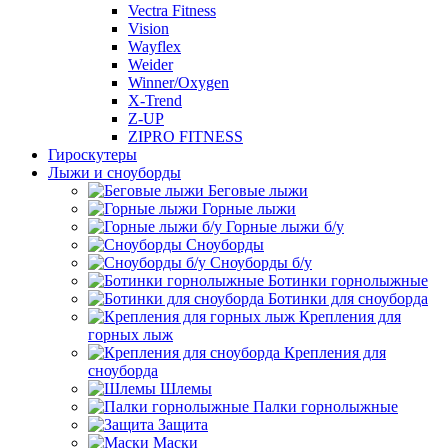
Vectra Fitness
Vision
Wayflex
Weider
Winner/Oxygen
X-Trend
Z-UP
ZIPRO FITNESS
Гироскутеры
Лыжи и сноуборды
Беговые лыжи
Горные лыжи
Горные лыжи б/у
Сноуборды
Сноуборды б/у
Ботинки горнолыжные
Ботинки для сноуборда
Крепления для
горных лыж
Крепления для
сноуборда
Шлемы
Палки горнолыжные
Защита
Маски