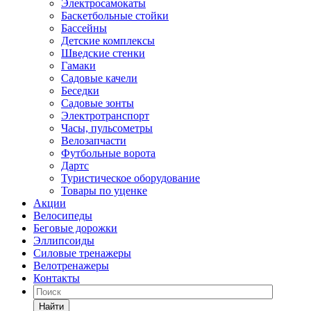
Электросамокаты
Баскетбольные стойки
Бассейны
Детские комплексы
Шведские стенки
Гамаки
Садовые качели
Беседки
Садовые зонты
Электротранспорт
Часы, пульсометры
Велозапчасти
Футбольные ворота
Дартс
Туристическое оборудование
Товары по уценке
Акции
Велосипеды
Беговые дорожки
Эллипсоиды
Силовые тренажеры
Велотренажеры
Контакты
Найти