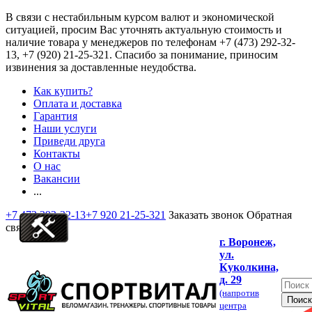
В связи с нестабильным курсом валют и экономической
ситуацией, просим Вас уточнять актуальную стоимость и
наличие товара у менеджеров по телефонам
+7 (473) 292-32-
13, +7 (920) 21-25-321
. Спасибо за понимание, приносим
извинения за доставленные неудобства.
Как купить?
Оплата и доставка
Гарантия
Наши услуги
Приведи друга
Контакты
О нас
Вакансии
...
+7 473 292-32-13
+7 920 21-25-321
Заказать звонок
Обратная
связь
г. Воронеж,
ул.
Куколкина,
д. 29
(напротив
центра