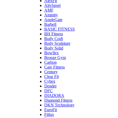
AlexFit
AlivSport
AMF
Ammity
AppleGate
Barbell
BASIC FITNESS
BH Fitness
Body Craft
Body Sculpture
Body Solid
Bowflex
Bronze Gym
Carbon
Care Fitness
Century
Clear Fit
Cybex
Dender
DFC
DIADORA
Diamond Fitness
DKN Technology
EuroFit
Fitlux