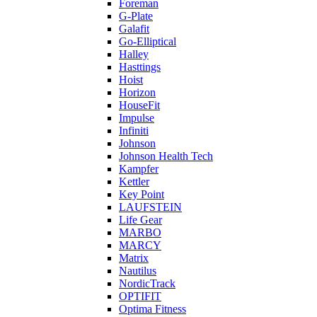
Foreman
G-Plate
Galafit
Go-Elliptical
Halley
Hasttings
Hoist
Horizon
HouseFit
Impulse
Infiniti
Johnson
Johnson Health Tech
Kampfer
Kettler
Key Point
LAUFSTEIN
Life Gear
MARBO
MARCY
Matrix
Nautilus
NordicTrack
OPTIFIT
Optima Fitness