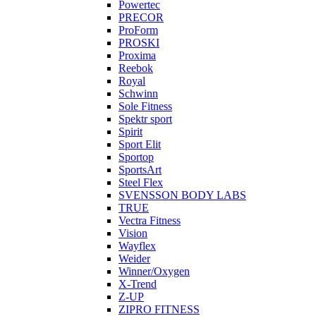
Powertec
PRECOR
ProForm
PROSKI
Proxima
Reebok
Royal
Schwinn
Sole Fitness
Spektr sport
Spirit
Sport Elit
Sportop
SportsArt
Steel Flex
SVENSSON BODY LABS
TRUE
Vectra Fitness
Vision
Wayflex
Weider
Winner/Oxygen
X-Trend
Z-UP
ZIPRO FITNESS