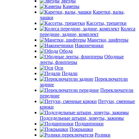
Звезды
Камеры
Каретки, валы,
чашки
Кассеты, трещетки
Колеса
передние, задние, комплект
Манетки, шифтеры
Наконечники
Обода
Ободные
ленты, флипперы
Оси
Педали
Переключатели
задние
Переключатели
передние
Петухи, сменные
крюки
Подседельные штыри, хомуты, зажимы
Подшипники
Покрышки
Ролики