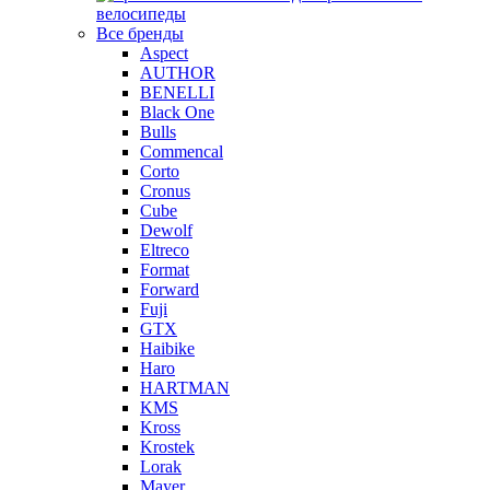
велосипеды
Все бренды
Aspect
AUTHOR
BENELLI
Black One
Bulls
Commencal
Corto
Cronus
Cube
Dewolf
Eltreco
Format
Forward
Fuji
GTX
Haibike
Haro
HARTMAN
KMS
Kross
Krostek
Lorak
Mayer