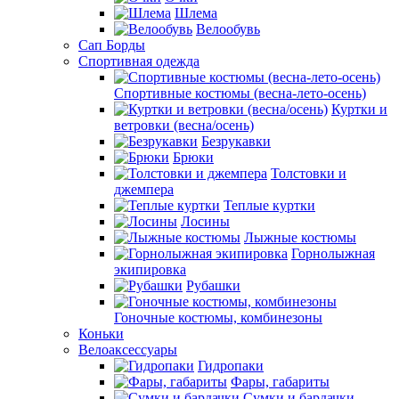
Шлема
Велообувь
Сап Борды
Спортивная одежда
Спортивные костюмы (весна-лето-осень)
Куртки и
ветровки (весна/осень)
Безрукавки
Брюки
Толстовки и
джемпера
Теплые куртки
Лосины
Лыжные костюмы
Горнолыжная
экипировка
Рубашки
Гоночные костюмы, комбинезоны
Коньки
Велоаксессуары
Гидропаки
Фары, габариты
Сумки и бардачки