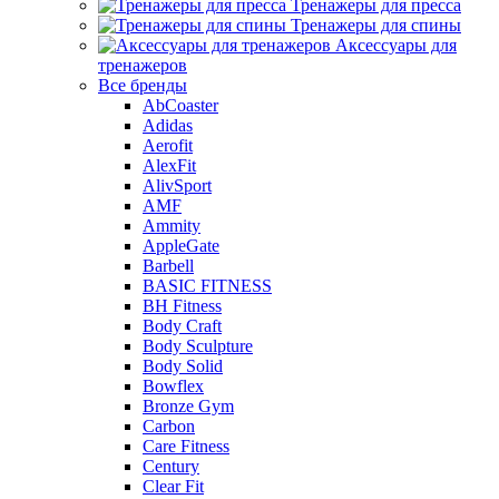
Тренажеры для пресса
Тренажеры для спины
Аксессуары для
тренажеров
Все бренды
AbCoaster
Adidas
Aerofit
AlexFit
AlivSport
AMF
Ammity
AppleGate
Barbell
BASIC FITNESS
BH Fitness
Body Craft
Body Sculpture
Body Solid
Bowflex
Bronze Gym
Carbon
Care Fitness
Century
Clear Fit