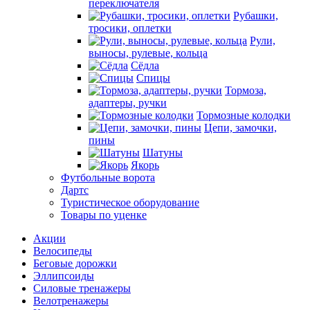
переключателя
Рубашки,
тросики, оплетки
Рули,
выносы, рулевые, кольца
Сёдла
Спицы
Тормоза,
адаптеры, ручки
Тормозные колодки
Цепи, замочки,
пины
Шатуны
Якорь
Футбольные ворота
Дартс
Туристическое оборудование
Товары по уценке
Акции
Велосипеды
Беговые дорожки
Эллипсоиды
Силовые тренажеры
Велотренажеры