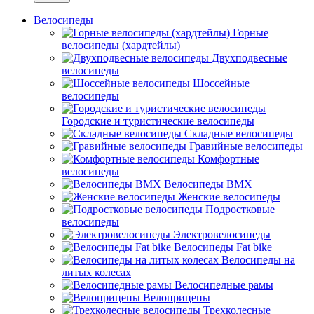
Велосипеды
Горные
велосипеды (хардтейлы)
Двухподвесные
велосипеды
Шоссейные
велосипеды
Городские и туристические велосипеды
Складные велосипеды
Гравийные велосипеды
Комфортные
велосипеды
Велосипеды BMX
Женские велосипеды
Подростковые
велосипеды
Электровелосипеды
Велосипеды Fat bike
Велосипеды на
литых колесах
Велосипедные рамы
Велоприцепы
Трехколесные