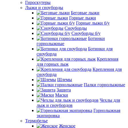
Гироскутеры
Лыжи и сноуборды
Беговые лыжи
Горные лыжи
Горные лыжи б/у
Сноуборды
Сноуборды б/у
Ботинки
горнолыжные
Ботинки для
сноуборда
Крепления
для горных лыж
Крепления для
сноуборда
Шлемы
Палки горнолыжные
Защита
Маски
Чехлы для
лыж и сноубордов
Горнолыжная
экипировка
Термобелье
Женское