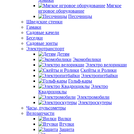
домики
Мягкое
игровое оборудование
Песочницы
Шведские стенки
Гамаки
Садовые качели
Беседки
Садовые зонты
Электротранспорт
Детям
Экомобилики
Электро велорикши
Скейты и Ролики
Электропитбайки
Гольф-кары
Электро
Квадроциклы
Электромобили
Электроскутеры
Часы, пульсометры
Велозапчасти
Вилки
Втулки
Защита