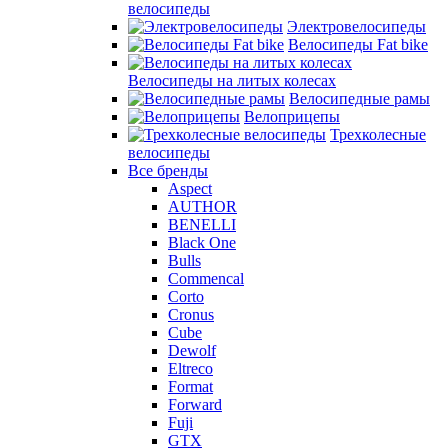
велосипеды
Электровелосипеды
Велосипеды Fat bike
Велосипеды на литых колесах
Велосипедные рамы
Велоприцепы
Трехколесные
велосипеды
Все бренды
Aspect
AUTHOR
BENELLI
Black One
Bulls
Commencal
Corto
Cronus
Cube
Dewolf
Eltreco
Format
Forward
Fuji
GTX