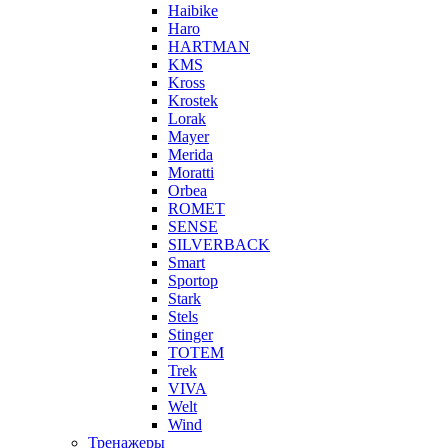
Haibike
Haro
HARTMAN
KMS
Kross
Krostek
Lorak
Mayer
Merida
Moratti
Orbea
ROMET
SENSE
SILVERBACK
Smart
Sportop
Stark
Stels
Stinger
TOTEM
Trek
VIVA
Welt
Wind
Тренажеры