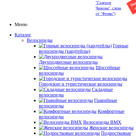
"Галереи
Чижова", слева
от "Фенко")
Меню
Каталог
Велосипеды
Горные
велосипеды (хардтейлы)
Двухподвесные велосипеды
Шоссейные
велосипеды
Городские и туристические велосипеды
Складные
велосипеды
Гравийные
велосипеды
Комфортные
велосипеды
Велосипеды BMX
Женские велосипеды
Подростковые