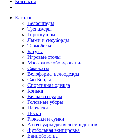
Контакты
Каталог
Велосипеды
Тренажеры
Гироскутеры
Лыжи и сноуборды
Термобелье
Батуты
Игровые столы
Массажное оборудование
Самокаты
Велоформа, велоодежда
Сап Борды
Спортивная одежда
Коньки
Велоаксессуары
Головные уборы
Перчатки
Носки
Рюкзаки и сумки
Аксессуары для велосипедистов
Футбольная экипировка
Единоборства