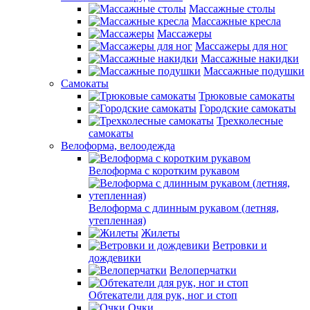
Массажные столы
Массажные кресла
Массажеры
Массажеры для ног
Массажные накидки
Массажные подушки
Самокаты
Трюковые самокаты
Городские самокаты
Трехколесные
самокаты
Велоформа, велоодежда
Велоформа с коротким рукавом
Велоформа с длинным рукавом (летняя,
утепленная)
Жилеты
Ветровки и
дождевики
Велоперчатки
Обтекатели для рук, ног и стоп
Очки