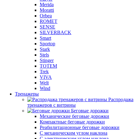
Merida
Moratti
Orbea
ROMET
SENSE
SILVERBACK
Smart
Sportop
Stark
Stels
Stinger
TOTEM
Trek
VIVA
Welt
Wind
Тренажеры
Распродажа
тренажеров с витрины
Беговые дорожки
Механические беговые дорожки
Компактные беговые дорожки
Реабилитационные беговые дорожки
С механическим углом наклона
С электрическим углом наклона