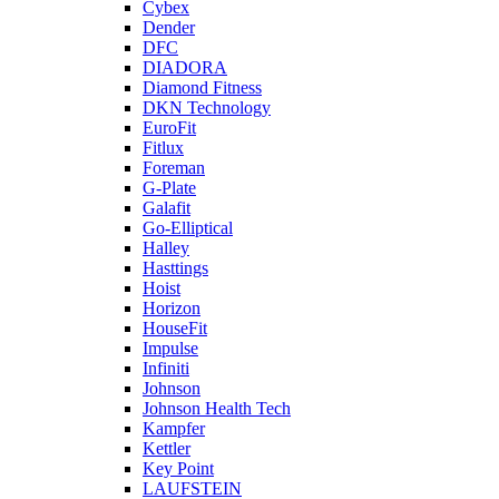
Cybex
Dender
DFC
DIADORA
Diamond Fitness
DKN Technology
EuroFit
Fitlux
Foreman
G-Plate
Galafit
Go-Elliptical
Halley
Hasttings
Hoist
Horizon
HouseFit
Impulse
Infiniti
Johnson
Johnson Health Tech
Kampfer
Kettler
Key Point
LAUFSTEIN