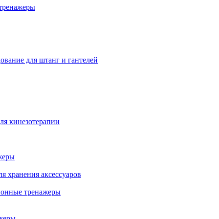
тренажеры
ование для штанг и гантелей
ля кинезотерапии
жеры
ля хранения аксессуаров
ионные тренажеры
жеры