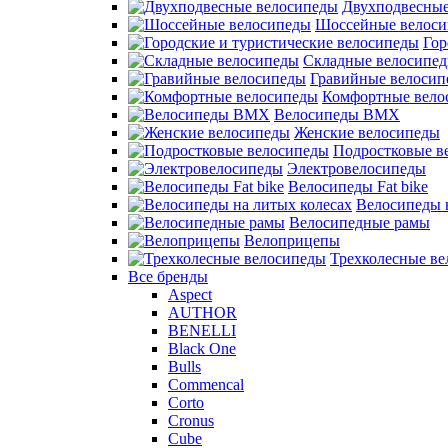
Двухподвесные
Шоссейные велос
Гор
Складные велосипе
Гравийные велосип
Комфортные вело
Велосипеды BMX
Женские велосипеды
Подростковые в
Электровелосипеды
Велосипеды Fat bike
Велосипеды 
Велосипедные рамы
Велоприцепы
Трехколесные в
Все бренды
Aspect
AUTHOR
BENELLI
Black One
Bulls
Commencal
Corto
Cronus
Cube