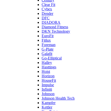
Century
Clear Fit
Cybex
Dender
DFC
DIADORA
Diamond Fitness
DKN Technology
EuroFit
Fitlux
Foreman
G-Plate
Galafit
Go-Elliptical
Halley
Hasttings
Hoist
Horizon
HouseFit
Impulse
Infiniti
Johnson
Johnson Health Tech
Kampfer
Kettler