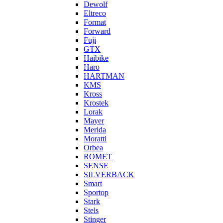
Dewolf
Eltreco
Format
Forward
Fuji
GTX
Haibike
Haro
HARTMAN
KMS
Kross
Krostek
Lorak
Mayer
Merida
Moratti
Orbea
ROMET
SENSE
SILVERBACK
Smart
Sportop
Stark
Stels
Stinger