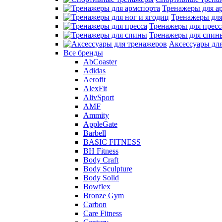
Тренажеры для а
Тренажеры для
Тренажеры для пресс
Тренажеры для спин
Аксессуары дл
Все бренды
AbCoaster
Adidas
Aerofit
AlexFit
AlivSport
AMF
Ammity
AppleGate
Barbell
BASIC FITNESS
BH Fitness
Body Craft
Body Sculpture
Body Solid
Bowflex
Bronze Gym
Carbon
Care Fitness