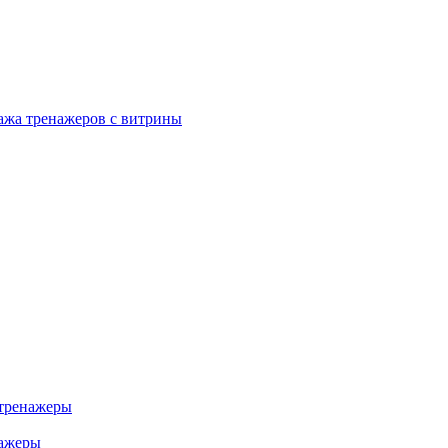
ажа тренажеров с витрины
тренажеры
нажеры