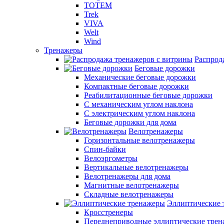
TOTEM
Trek
VIVA
Welt
Wind
Тренажеры
Распрод
Беговые дорожки
Механические беговые дорожки
Компактные беговые дорожки
Реабилитационные беговые дорожки
С механическим углом наклона
С электрическим углом наклона
Беговые дорожки для дома
Велотренажеры
Горизонтальные велотренажеры
Спин-байки
Велоэргометры
Вертикальные велотренажеры
Велотренажеры для дома
Магнитные велотренажеры
Складные велотренажеры
Эллиптические 
Кросстренеры
Переднеприводные эллиптические тре