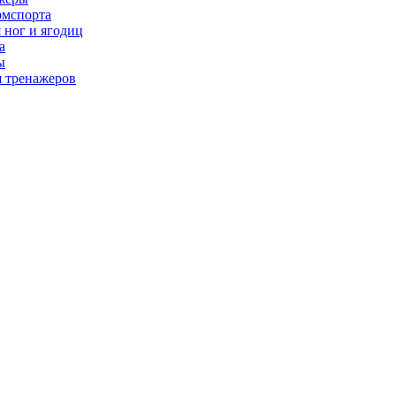
рмспорта
 ног и ягодиц
а
ы
я тренажеров