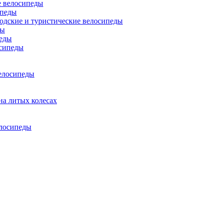
 велосипеды
ипеды
одские и туристические велосипеды
ды
еды
сипеды
елосипеды
на литых колесах
елосипеды