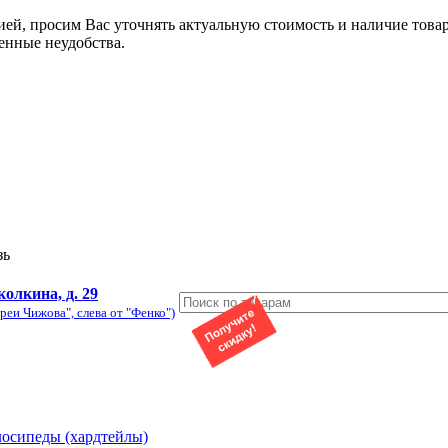
ией, просим Вас уточнять актуальную стоимость и наличие това
енные неудобства.
зь
колкина, д. 29
реи Чижова", слева от "Фенко")
лосипеды (хардтейлы)