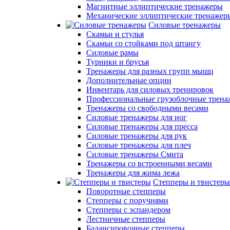
Магнитные эллиптические тренажеры
Механические эллиптические тренажер
Силовые тренажеры
Скамьи и стулья
Скамьи со стойками под штангу
Силовые рамы
Турники и брусья
Тренажеры для разных групп мышц
Дополнительные опции
Инвентарь для силовых тренировок
Профессиональные грузоблочные трен
Тренажеры со свободными весами
Силовые тренажеры для ног
Силовые тренажеры для пресса
Силовые тренажеры для рук
Силовые тренажеры для плеч
Силовые тренажеры Смита
Тренажеры со встроенными весами
Тренажеры для жима лежа
Степперы и твистеры
Поворотные степперы
Степперы с поручнями
Степперы с эспандером
Лестничные степперы
Балансировочные степперы