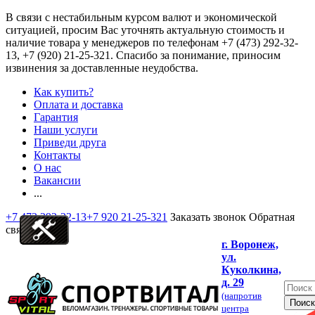
В связи с нестабильным курсом валют и экономической
ситуацией, просим Вас уточнять актуальную стоимость и
наличие товара у менеджеров по телефонам
+7 (473) 292-32-
13, +7 (920) 21-25-321
. Спасибо за понимание, приносим
извинения за доставленные неудобства.
Как купить?
Оплата и доставка
Гарантия
Наши услуги
Приведи друга
Контакты
О нас
Вакансии
...
+7 473 292-32-13
+7 920 21-25-321
Заказать звонок
Обратная
связь
г. Воронеж,
ул.
Куколкина,
д. 29
(напротив
центра