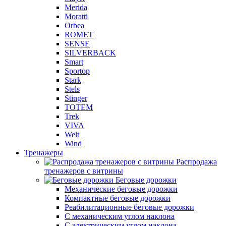
Merida
Moratti
Orbea
ROMET
SENSE
SILVERBACK
Smart
Sportop
Stark
Stels
Stinger
TOTEM
Trek
VIVA
Welt
Wind
Тренажеры
Распродажа
тренажеров с витрины
Беговые дорожки
Механические беговые дорожки
Компактные беговые дорожки
Реабилитационные беговые дорожки
С механическим углом наклона
С электрическим углом наклона