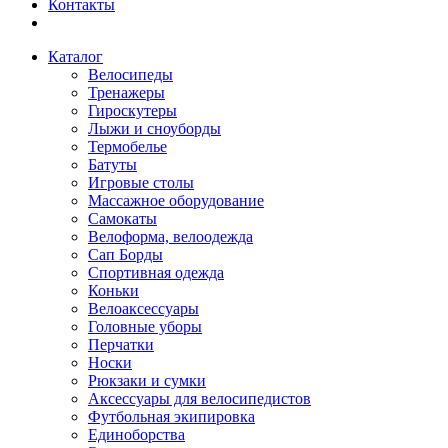
Контакты
Каталог
Велосипеды
Тренажеры
Гироскутеры
Лыжи и сноуборды
Термобелье
Батуты
Игровые столы
Массажное оборудование
Самокаты
Велоформа, велоодежда
Сап Борды
Спортивная одежда
Коньки
Велоаксессуары
Головные уборы
Перчатки
Носки
Рюкзаки и сумки
Аксессуары для велосипедистов
Футбольная экипировка
Единоборства