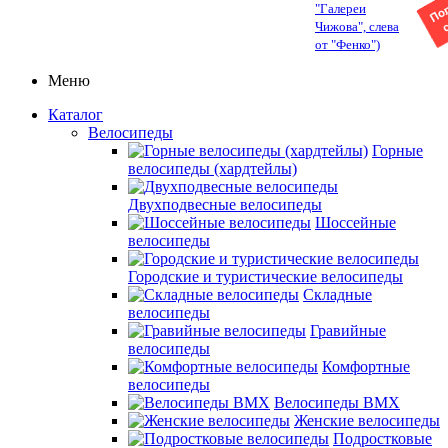
"Галереи
Чижова", слева
от "Фенко")
Меню
Каталог
Велосипеды
Горные
велосипеды (хардтейлы)
Двухподвесные велосипеды
Шоссейные
велосипеды
Городские и туристические велосипеды
Складные
велосипеды
Гравийные
велосипеды
Комфортные
велосипеды
Велосипеды BMX
Женские велосипеды
Подростковые