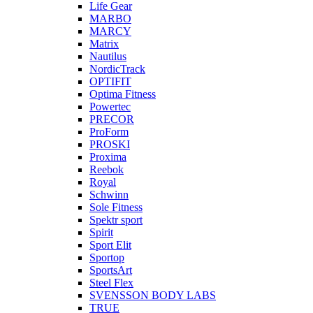
Life Gear
MARBO
MARCY
Matrix
Nautilus
NordicTrack
OPTIFIT
Optima Fitness
Powertec
PRECOR
ProForm
PROSKI
Proxima
Reebok
Royal
Schwinn
Sole Fitness
Spektr sport
Spirit
Sport Elit
Sportop
SportsArt
Steel Flex
SVENSSON BODY LABS
TRUE