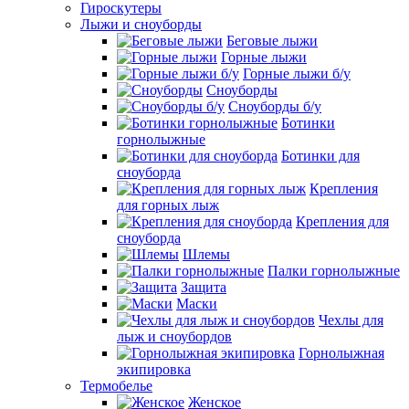
Гироскутеры
Лыжи и сноуборды
Беговые лыжи
Горные лыжи
Горные лыжи б/у
Сноуборды
Сноуборды б/у
Ботинки
горнолыжные
Ботинки для
сноуборда
Крепления
для горных лыж
Крепления для
сноуборда
Шлемы
Палки горнолыжные
Защита
Маски
Чехлы для
лыж и сноубордов
Горнолыжная
экипировка
Термобелье
Женское