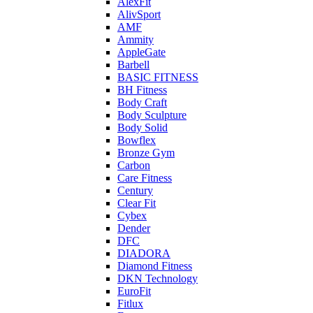
AlexFit
AlivSport
AMF
Ammity
AppleGate
Barbell
BASIC FITNESS
BH Fitness
Body Craft
Body Sculpture
Body Solid
Bowflex
Bronze Gym
Carbon
Care Fitness
Century
Clear Fit
Cybex
Dender
DFC
DIADORA
Diamond Fitness
DKN Technology
EuroFit
Fitlux