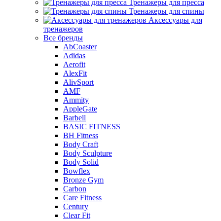
Тренажеры для пресса
Тренажеры для спины
Аксессуары для
тренажеров
Все бренды
AbCoaster
Adidas
Aerofit
AlexFit
AlivSport
AMF
Ammity
AppleGate
Barbell
BASIC FITNESS
BH Fitness
Body Craft
Body Sculpture
Body Solid
Bowflex
Bronze Gym
Carbon
Care Fitness
Century
Clear Fit