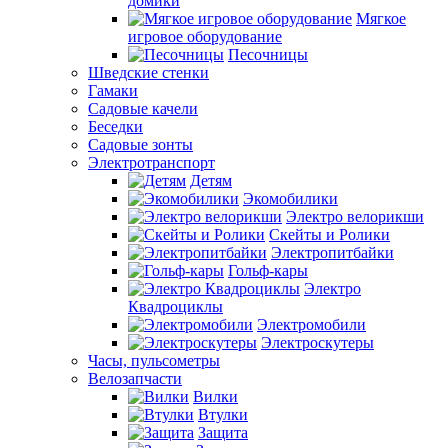
домики
Мягкое
игровое оборудование
Песочницы
Шведские стенки
Гамаки
Садовые качели
Беседки
Садовые зонты
Электротранспорт
Детям
Экомобилики
Электро велорикши
Скейты и Ролики
Электропитбайки
Гольф-кары
Электро
Квадроциклы
Электромобили
Электроскутеры
Часы, пульсометры
Велозапчасти
Вилки
Втулки
Защита