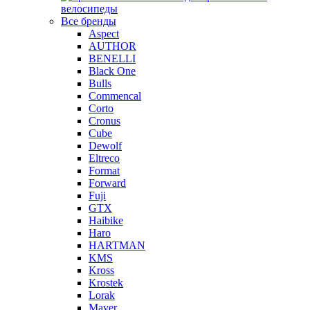
велосипеды
Все бренды
Aspect
AUTHOR
BENELLI
Black One
Bulls
Commencal
Corto
Cronus
Cube
Dewolf
Eltreco
Format
Forward
Fuji
GTX
Haibike
Haro
HARTMAN
KMS
Kross
Krostek
Lorak
Mayer