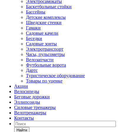
Электросамокаты
Баскетбольные стойки
Бассейны
Детские комплексы
Шведские стенки
Гамаки
Садовые качели
Беседки
Садовые зонты
Электротранспорт
Часы, пульсометры
Велозапчасти
Футбольные ворота
Дартс
Туристическое оборудование
Товары по уценке
Акции
Велосипеды
Беговые дорожки
Эллипсоиды
Силовые тренажеры
Велотренажеры
Контакты
Найти