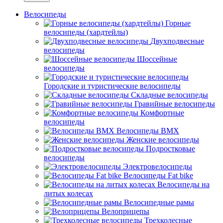
Велосипеды
Горные
велосипеды (хардтейлы)
Двухподвесные
велосипеды
Шоссейные
велосипеды
Городские и туристические велосипеды
Складные велосипеды
Гравийные велосипеды
Комфортные
велосипеды
Велосипеды BMX
Женские велосипеды
Подростковые
велосипеды
Электровелосипеды
Велосипеды Fat bike
Велосипеды на
литых колесах
Велосипедные рамы
Велоприцепы
Трехколесные