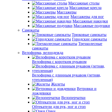
Массажные столы
Массажные кресла
Массажеры
Массажеры для ног
Массажные накидки
Массажные подушки
Самокаты
Трюковые самокаты
Городские самокаты
Трехколесные
самокаты
Велоформа, велоодежда
Велоформа с коротким рукавом
Велоформа с длинным рукавом (летняя,
утепленная)
Жилеты
Ветровки и
дождевики
Велоперчатки
Обтекатели для рук, ног и стоп
Очки