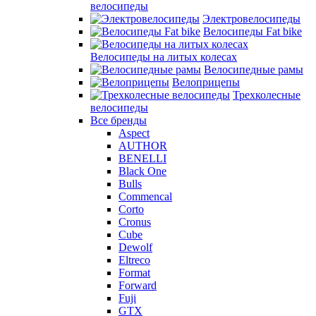
велосипеды
Электровелосипеды
Велосипеды Fat bike
Велосипеды на литых колесах
Велосипедные рамы
Велоприцепы
Трехколесные
велосипеды
Все бренды
Aspect
AUTHOR
BENELLI
Black One
Bulls
Commencal
Corto
Cronus
Cube
Dewolf
Eltreco
Format
Forward
Fuji
GTX