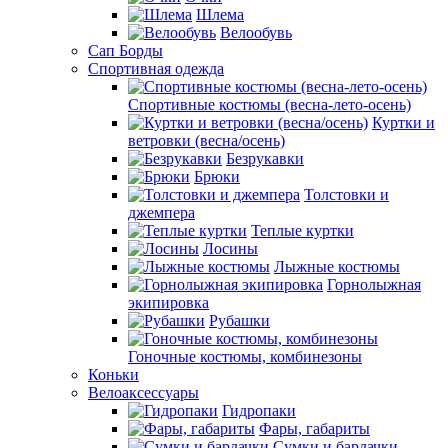
Шлема
Велообувь
Сап Борды
Спортивная одежда
Спортивные костюмы (весна-лето-осень)
Куртки и
ветровки (весна/осень)
Безрукавки
Брюки
Толстовки и
джемпера
Теплые куртки
Лосины
Лыжные костюмы
Горнолыжная
экипировка
Рубашки
Гоночные костюмы, комбинезоны
Коньки
Велоаксессуары
Гидропаки
Фары, габариты
Сумки и бардачки