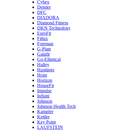
Cybex
Dender
DFC
DIADORA
Diamond Fitness
DKN Technology
EuroFit
Fitlux
Foreman
G-Plate
Galafit
Go-Elliptical
Halley
Hasttings
Hoist
Horizon
HouseFit
Impulse
Infiniti
Johnson
Johnson Health Tech
Kampfer
Kettler
Key Point
LAUFSTEIN