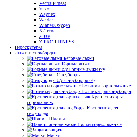
Vectra Fitness
Vision
Wayflex
Weider
Winner/Oxygen
X-Trend
Z-UP
ZIPRO FITNESS
Гироскутеры
Лыжи и сноуборды
Беговые лыжи
Горные лыжи
Горные лыжи б/у
Сноуборды
Сноуборды б/у
Ботинки горнолыжные
Ботинки для сноуборда
Крепления для
горных лыж
Крепления для
сноуборда
Шлемы
Палки горнолыжные
Защита
Маски