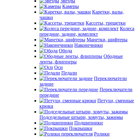
Звезды
Камеры
Каретки, валы,
чашки
Кассеты, трещетки
Колеса
передние, задние, комплект
Манетки, шифтеры
Наконечники
Обода
Ободные
ленты, флипперы
Оси
Педали
Переключатели
задние
Переключатели
передние
Петухи, сменные
крюки
Подседельные штыри, хомуты, зажимы
Подшипники
Покрышки
Ролики