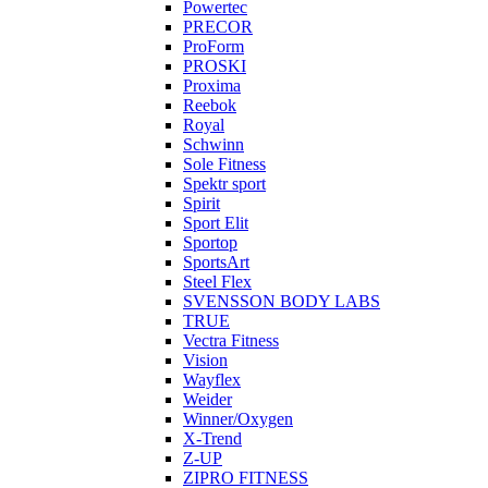
Powertec
PRECOR
ProForm
PROSKI
Proxima
Reebok
Royal
Schwinn
Sole Fitness
Spektr sport
Spirit
Sport Elit
Sportop
SportsArt
Steel Flex
SVENSSON BODY LABS
TRUE
Vectra Fitness
Vision
Wayflex
Weider
Winner/Oxygen
X-Trend
Z-UP
ZIPRO FITNESS