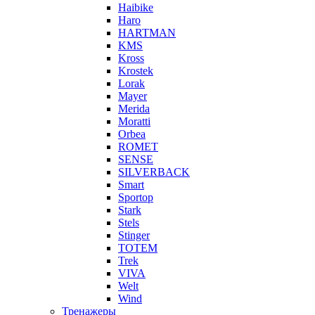
Haibike
Haro
HARTMAN
KMS
Kross
Krostek
Lorak
Mayer
Merida
Moratti
Orbea
ROMET
SENSE
SILVERBACK
Smart
Sportop
Stark
Stels
Stinger
TOTEM
Trek
VIVA
Welt
Wind
Тренажеры