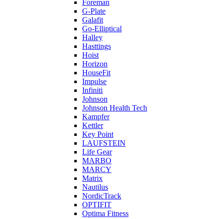
Foreman
G-Plate
Galafit
Go-Elliptical
Halley
Hasttings
Hoist
Horizon
HouseFit
Impulse
Infiniti
Johnson
Johnson Health Tech
Kampfer
Kettler
Key Point
LAUFSTEIN
Life Gear
MARBO
MARCY
Matrix
Nautilus
NordicTrack
OPTIFIT
Optima Fitness