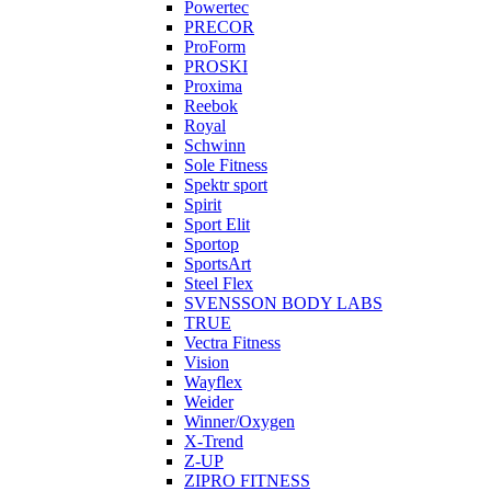
Powertec
PRECOR
ProForm
PROSKI
Proxima
Reebok
Royal
Schwinn
Sole Fitness
Spektr sport
Spirit
Sport Elit
Sportop
SportsArt
Steel Flex
SVENSSON BODY LABS
TRUE
Vectra Fitness
Vision
Wayflex
Weider
Winner/Oxygen
X-Trend
Z-UP
ZIPRO FITNESS