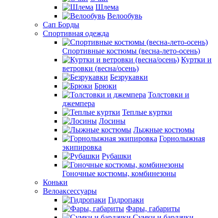
Шлема
Велообувь
Сап Борды
Спортивная одежда
Спортивные костюмы (весна-лето-осень)
Куртки и
ветровки (весна/осень)
Безрукавки
Брюки
Толстовки и
джемпера
Теплые куртки
Лосины
Лыжные костюмы
Горнолыжная
экипировка
Рубашки
Гоночные костюмы, комбинезоны
Коньки
Велоаксессуары
Гидропаки
Фары, габариты
Сумки и бардачки