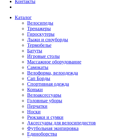
Контакты
Каталог
Велосипеды
Тренажеры
Гироскутеры
Лыжи и сноуборды
Термобелье
Батуты
Игровые столы
Массажное оборудование
Самокаты
Велоформа, велоодежда
Сап Борды
Спортивная одежда
Коньки
Велоаксессуары
Головные уборы
Перчатки
Носки
Рюкзаки и сумки
Аксессуары для велосипедистов
Футбольная экипировка
Единоборства