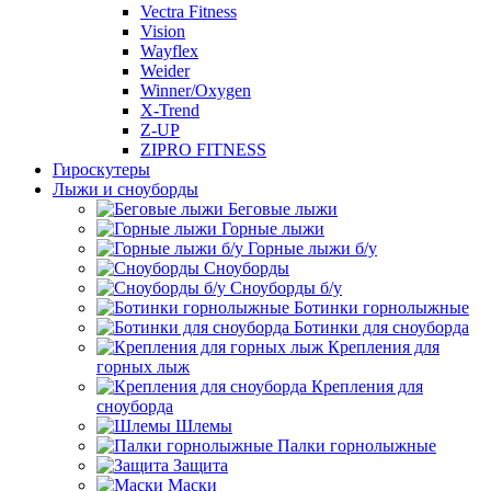
Vectra Fitness
Vision
Wayflex
Weider
Winner/Oxygen
X-Trend
Z-UP
ZIPRO FITNESS
Гироскутеры
Лыжи и сноуборды
Беговые лыжи
Горные лыжи
Горные лыжи б/у
Сноуборды
Сноуборды б/у
Ботинки горнолыжные
Ботинки для сноуборда
Крепления для
горных лыж
Крепления для
сноуборда
Шлемы
Палки горнолыжные
Защита
Маски