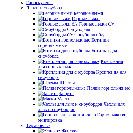
Гироскутеры
Лыжи и сноуборды
Беговые лыжи
Горные лыжи
Горные лыжи б/у
Сноуборды
Сноуборды б/у
Ботинки
горнолыжные
Ботинки для
сноуборда
Крепления
для горных лыж
Крепления для
сноуборда
Шлемы
Палки горнолыжные
Защита
Маски
Чехлы для
лыж и сноубордов
Горнолыжная
экипировка
Термобелье
Женское