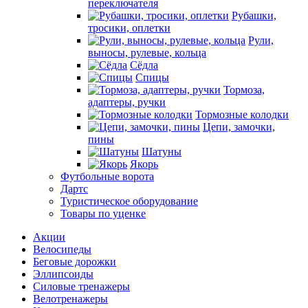
переключателя
Рубашки,
тросики, оплетки
Рули,
выносы, рулевые, кольца
Сёдла
Спицы
Тормоза,
адаптеры, ручки
Тормозные колодки
Цепи, замочки,
пины
Шатуны
Якорь
Футбольные ворота
Дартс
Туристическое оборудование
Товары по уценке
Акции
Велосипеды
Беговые дорожки
Эллипсоиды
Силовые тренажеры
Велотренажеры