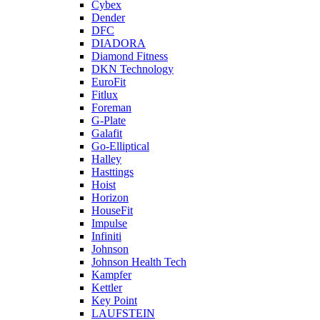
Cybex
Dender
DFC
DIADORA
Diamond Fitness
DKN Technology
EuroFit
Fitlux
Foreman
G-Plate
Galafit
Go-Elliptical
Halley
Hasttings
Hoist
Horizon
HouseFit
Impulse
Infiniti
Johnson
Johnson Health Tech
Kampfer
Kettler
Key Point
LAUFSTEIN