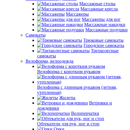
Массажные столы
Массажные кресла
Массажеры
Массажеры для ног
Массажные накидки
Массажные подушки
Самокаты
Трюковые самокаты
Городские самокаты
Трехколесные
самокаты
Велоформа, велоодежда
Велоформа с коротким рукавом
Велоформа с длинным рукавом (летняя,
утепленная)
Жилеты
Ветровки и
дождевики
Велоперчатки
Обтекатели для рук, ног и стоп
Очки