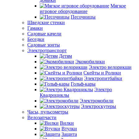
домики
Мягкое
игровое оборудование
Песочницы
Шведские стенки
Гамаки
Садовые качели
Беседки
Садовые зонты
Электротранспорт
Детям
Экомобилики
Электро велорикши
Скейты и Ролики
Электропитбайки
Гольф-кары
Электро
Квадроциклы
Электромобили
Электроскутеры
Часы, пульсометры
Велозапчасти
Вилки
Втулки
Защита