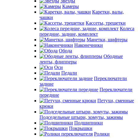
Звезды
Камеры
Каретки, валы,
чашки
Кассеты, трещетки
Колеса
передние, задние, комплект
Манетки, шифтеры
Наконечники
Обода
Ободные
ленты, флипперы
Оси
Педали
Переключатели
задние
Переключатели
передние
Петухи, сменные
крюки
Подседельные штыри, хомуты, зажимы
Подшипники
Покрышки
Ролики