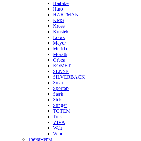
Haibike
Haro
HARTMAN
KMS
Kross
Krostek
Lorak
Mayer
Merida
Moratti
Orbea
ROMET
SENSE
SILVERBACK
Smart
Sportop
Stark
Stels
Stinger
TOTEM
Trek
VIVA
Welt
Wind
Тренажеры