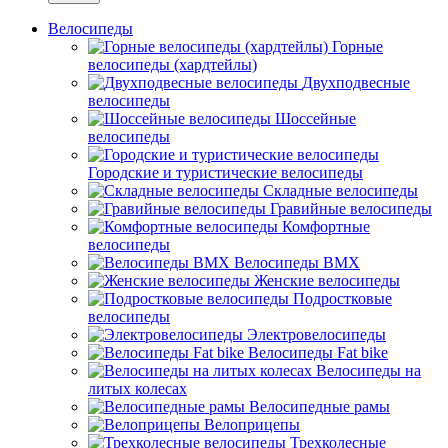
Велосипеды
Горные
велосипеды (хардтейлы)
Двухподвесные
велосипеды
Шоссейные
велосипеды
Городские и туристические велосипеды
Складные велосипеды
Гравийные велосипеды
Комфортные
велосипеды
Велосипеды BMX
Женские велосипеды
Подростковые
велосипеды
Электровелосипеды
Велосипеды Fat bike
Велосипеды на
литых колесах
Велосипедные рамы
Велоприцепы
Трехколесные