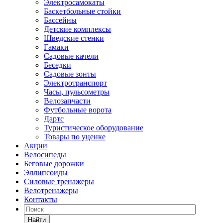
Электросамокаты
Баскетбольные стойки
Бассейны
Детские комплексы
Шведские стенки
Гамаки
Садовые качели
Беседки
Садовые зонты
Электротранспорт
Часы, пульсометры
Велозапчасти
Футбольные ворота
Дартс
Туристическое оборудование
Товары по уценке
Акции
Велосипеды
Беговые дорожки
Эллипсоиды
Силовые тренажеры
Велотренажеры
Контакты
Найти