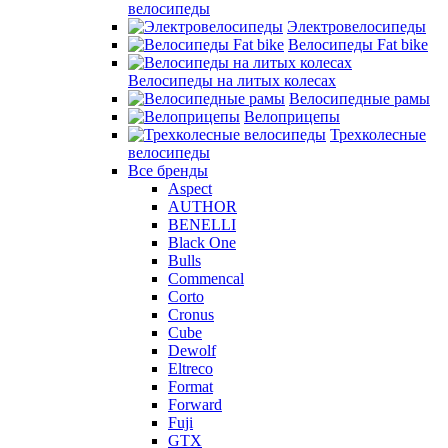
велосипеды
Электровелосипеды
Велосипеды Fat bike
Велосипеды на литых колесах
Велосипедные рамы
Велоприцепы
Трехколесные
велосипеды
Все бренды
Aspect
AUTHOR
BENELLI
Black One
Bulls
Commencal
Corto
Cronus
Cube
Dewolf
Eltreco
Format
Forward
Fuji
GTX