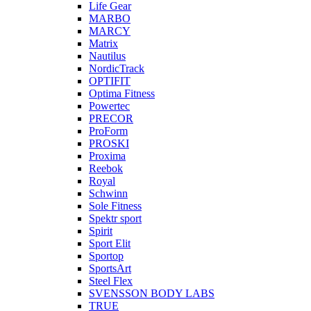
Life Gear
MARBO
MARCY
Matrix
Nautilus
NordicTrack
OPTIFIT
Optima Fitness
Powertec
PRECOR
ProForm
PROSKI
Proxima
Reebok
Royal
Schwinn
Sole Fitness
Spektr sport
Spirit
Sport Elit
Sportop
SportsArt
Steel Flex
SVENSSON BODY LABS
TRUE