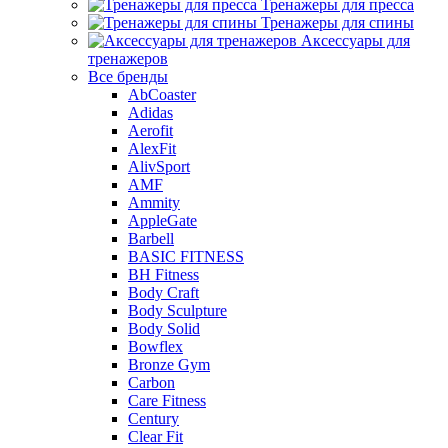
Тренажеры для пресса
Тренажеры для спины
Аксессуары для
тренажеров
Все бренды
AbCoaster
Adidas
Aerofit
AlexFit
AlivSport
AMF
Ammity
AppleGate
Barbell
BASIC FITNESS
BH Fitness
Body Craft
Body Sculpture
Body Solid
Bowflex
Bronze Gym
Carbon
Care Fitness
Century
Clear Fit