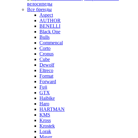
велосипеды
Все бренды
Aspect
AUTHOR
BENELLI
Black One
Bulls
Commencal
Corto
Cronus
Cube
Dewolf
Eltreco
Format
Forward
Fuji
GTX
Haibike
Haro
HARTMAN
KMS
Kross
Krostek
Lorak
Mayer