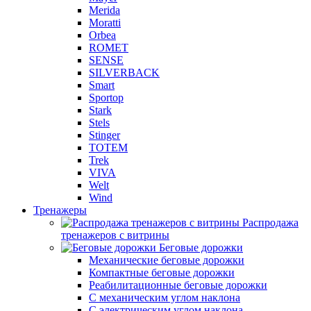
Merida
Moratti
Orbea
ROMET
SENSE
SILVERBACK
Smart
Sportop
Stark
Stels
Stinger
TOTEM
Trek
VIVA
Welt
Wind
Тренажеры
Распродажа
тренажеров с витрины
Беговые дорожки
Механические беговые дорожки
Компактные беговые дорожки
Реабилитационные беговые дорожки
С механическим углом наклона
С электрическим углом наклона