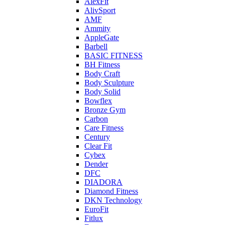
AlexFit
AlivSport
AMF
Ammity
AppleGate
Barbell
BASIC FITNESS
BH Fitness
Body Craft
Body Sculpture
Body Solid
Bowflex
Bronze Gym
Carbon
Care Fitness
Century
Clear Fit
Cybex
Dender
DFC
DIADORA
Diamond Fitness
DKN Technology
EuroFit
Fitlux