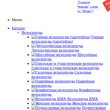
"Галереи
Чижова", слева
от "Фенко")
Меню
Каталог
Велосипеды
Горные
велосипеды (хардтейлы)
Двухподвесные велосипеды
Шоссейные
велосипеды
Городские и туристические велосипеды
Складные
велосипеды
Гравийные
велосипеды
Комфортные
велосипеды
Велосипеды BMX
Женские велосипеды
Подростковые