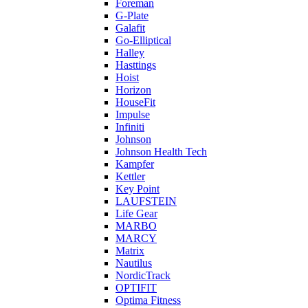
Foreman
G-Plate
Galafit
Go-Elliptical
Halley
Hasttings
Hoist
Horizon
HouseFit
Impulse
Infiniti
Johnson
Johnson Health Tech
Kampfer
Kettler
Key Point
LAUFSTEIN
Life Gear
MARBO
MARCY
Matrix
Nautilus
NordicTrack
OPTIFIT
Optima Fitness