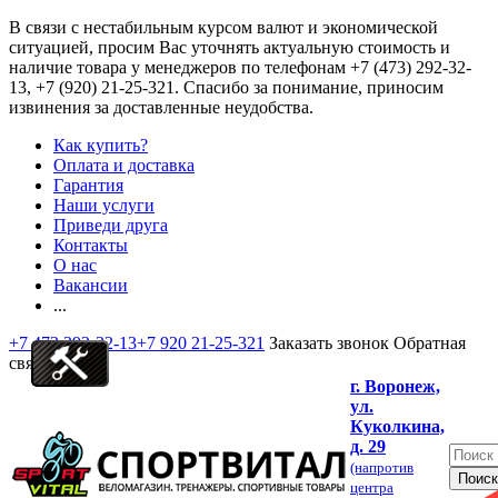
В связи с нестабильным курсом валют и экономической
ситуацией, просим Вас уточнять актуальную стоимость и
наличие товара у менеджеров по телефонам
+7 (473) 292-32-
13, +7 (920) 21-25-321
. Спасибо за понимание, приносим
извинения за доставленные неудобства.
Как купить?
Оплата и доставка
Гарантия
Наши услуги
Приведи друга
Контакты
О нас
Вакансии
...
+7 473 292-32-13
+7 920 21-25-321
Заказать звонок
Обратная
связь
г. Воронеж,
ул.
Куколкина,
д. 29
(напротив
центра