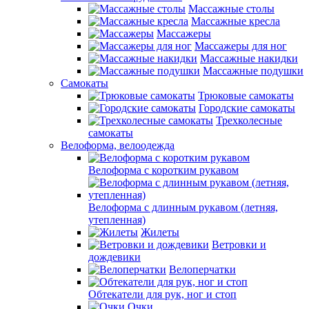
Массажные столы
Массажные кресла
Массажеры
Массажеры для ног
Массажные накидки
Массажные подушки
Самокаты
Трюковые самокаты
Городские самокаты
Трехколесные
самокаты
Велоформа, велоодежда
Велоформа с коротким рукавом
Велоформа с длинным рукавом (летняя,
утепленная)
Жилеты
Ветровки и
дождевики
Велоперчатки
Обтекатели для рук, ног и стоп
Очки