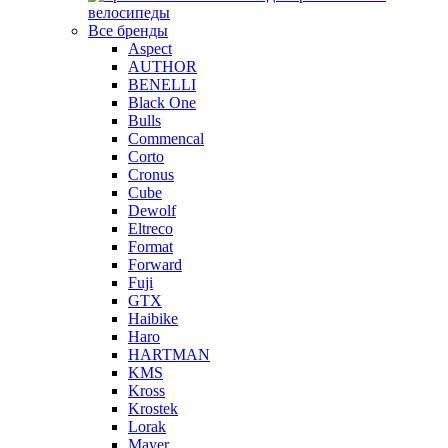
велосипеды
Все бренды
Aspect
AUTHOR
BENELLI
Black One
Bulls
Commencal
Corto
Cronus
Cube
Dewolf
Eltreco
Format
Forward
Fuji
GTX
Haibike
Haro
HARTMAN
KMS
Kross
Krostek
Lorak
Mayer