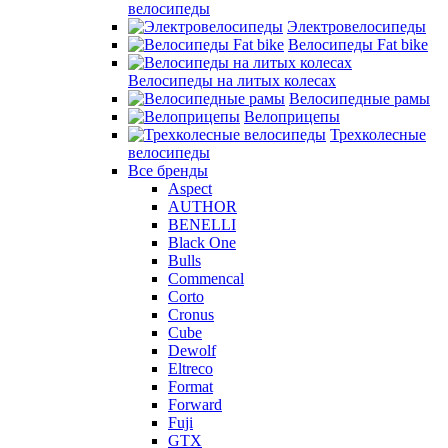
велосипеды
Электровелосипеды
Велосипеды Fat bike
Велосипеды на литых колесах
Велосипедные рамы
Велоприцепы
Трехколесные
велосипеды
Все бренды
Aspect
AUTHOR
BENELLI
Black One
Bulls
Commencal
Corto
Cronus
Cube
Dewolf
Eltreco
Format
Forward
Fuji
GTX