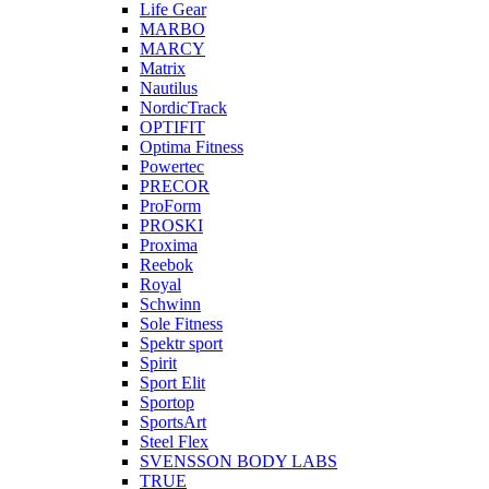
Life Gear
MARBO
MARCY
Matrix
Nautilus
NordicTrack
OPTIFIT
Optima Fitness
Powertec
PRECOR
ProForm
PROSKI
Proxima
Reebok
Royal
Schwinn
Sole Fitness
Spektr sport
Spirit
Sport Elit
Sportop
SportsArt
Steel Flex
SVENSSON BODY LABS
TRUE