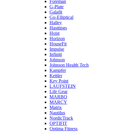
Foreman
G-Plate
Galafit
Go-Elliptical
Halley
Hasttings
Hoist
Horizon
HouseFit
Impulse
Infiniti
Johnson
Johnson Health Tech
Kampfer
Kettler
Key Point
LAUFSTEIN
Life Gear
MARBO
MARCY
Matrix
Nautilus
NordicTrack
OPTIFIT
Optima Fitness