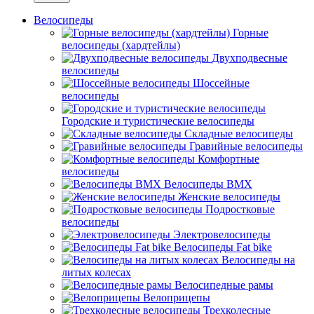
Велосипеды
Горные
велосипеды (хардтейлы)
Двухподвесные
велосипеды
Шоссейные
велосипеды
Городские и туристические велосипеды
Складные велосипеды
Гравийные велосипеды
Комфортные
велосипеды
Велосипеды BMX
Женские велосипеды
Подростковые
велосипеды
Электровелосипеды
Велосипеды Fat bike
Велосипеды на
литых колесах
Велосипедные рамы
Велоприцепы
Трехколесные