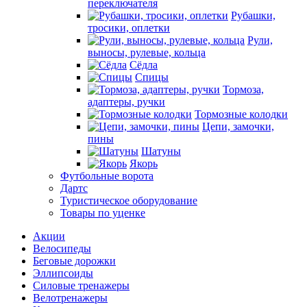
переключателя
Рубашки,
тросики, оплетки
Рули,
выносы, рулевые, кольца
Сёдла
Спицы
Тормоза,
адаптеры, ручки
Тормозные колодки
Цепи, замочки,
пины
Шатуны
Якорь
Футбольные ворота
Дартс
Туристическое оборудование
Товары по уценке
Акции
Велосипеды
Беговые дорожки
Эллипсоиды
Силовые тренажеры
Велотренажеры