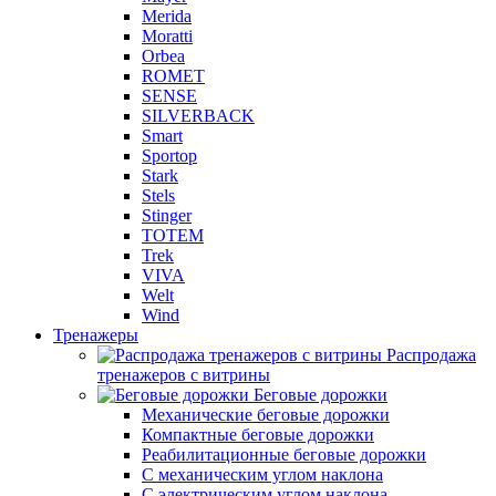
Merida
Moratti
Orbea
ROMET
SENSE
SILVERBACK
Smart
Sportop
Stark
Stels
Stinger
TOTEM
Trek
VIVA
Welt
Wind
Тренажеры
Распродажа
тренажеров с витрины
Беговые дорожки
Механические беговые дорожки
Компактные беговые дорожки
Реабилитационные беговые дорожки
С механическим углом наклона
С электрическим углом наклона