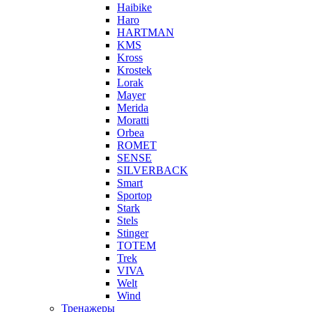
Haibike
Haro
HARTMAN
KMS
Kross
Krostek
Lorak
Mayer
Merida
Moratti
Orbea
ROMET
SENSE
SILVERBACK
Smart
Sportop
Stark
Stels
Stinger
TOTEM
Trek
VIVA
Welt
Wind
Тренажеры