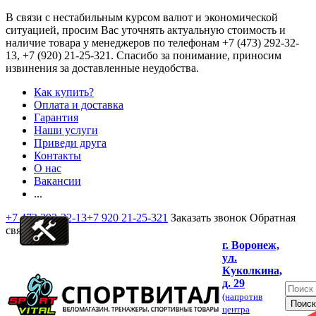
В связи с нестабильным курсом валют и экономической
ситуацией, просим Вас уточнять актуальную стоимость и
наличие товара у менеджеров по телефонам
+7 (473) 292-32-
13, +7 (920) 21-25-321
. Спасибо за понимание, приносим
извинения за доставленные неудобства.
Как купить?
Оплата и доставка
Гарантия
Наши услуги
Приведи друга
Контакты
О нас
Вакансии
...
+7 473 292-32-13
+7 920 21-25-321
Заказать звонок
Обратная
связь
г. Воронеж,
ул.
Куколкина,
д. 29
(напротив
центра