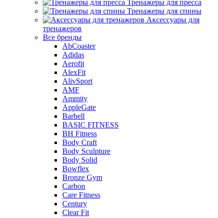
Тренажеры для пресса
Тренажеры для спины
Аксессуары для
тренажеров
Все бренды
AbCoaster
Adidas
Aerofit
AlexFit
AlivSport
AMF
Ammity
AppleGate
Barbell
BASIC FITNESS
BH Fitness
Body Craft
Body Sculpture
Body Solid
Bowflex
Bronze Gym
Carbon
Care Fitness
Century
Clear Fit