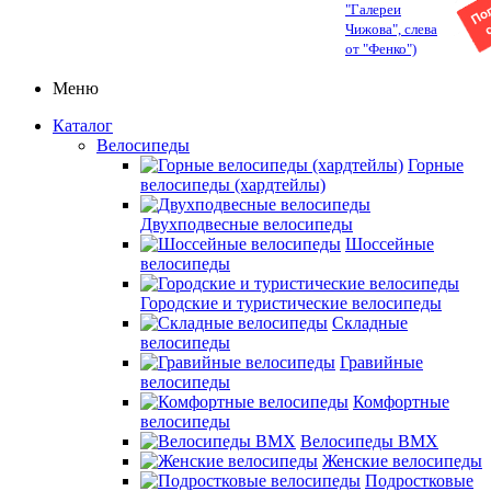
"Галереи
Чижова", слева
от "Фенко")
Меню
Каталог
Велосипеды
Горные
велосипеды (хардтейлы)
Двухподвесные велосипеды
Шоссейные
велосипеды
Городские и туристические велосипеды
Складные
велосипеды
Гравийные
велосипеды
Комфортные
велосипеды
Велосипеды BMX
Женские велосипеды
Подростковые