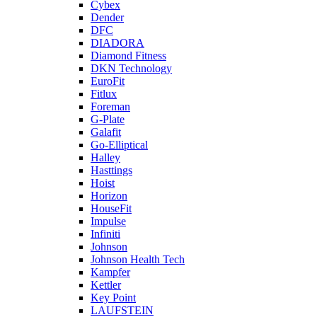
Cybex
Dender
DFC
DIADORA
Diamond Fitness
DKN Technology
EuroFit
Fitlux
Foreman
G-Plate
Galafit
Go-Elliptical
Halley
Hasttings
Hoist
Horizon
HouseFit
Impulse
Infiniti
Johnson
Johnson Health Tech
Kampfer
Kettler
Key Point
LAUFSTEIN