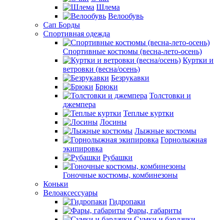
Шлема
Велообувь
Сап Борды
Спортивная одежда
Спортивные костюмы (весна-лето-осень)
Куртки и
ветровки (весна/осень)
Безрукавки
Брюки
Толстовки и
джемпера
Теплые куртки
Лосины
Лыжные костюмы
Горнолыжная
экипировка
Рубашки
Гоночные костюмы, комбинезоны
Коньки
Велоаксессуары
Гидропаки
Фары, габариты
Сумки и бардачки