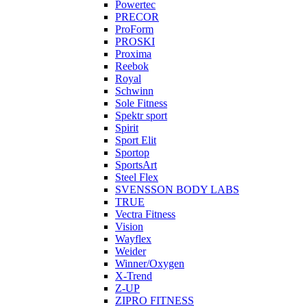
Powertec
PRECOR
ProForm
PROSKI
Proxima
Reebok
Royal
Schwinn
Sole Fitness
Spektr sport
Spirit
Sport Elit
Sportop
SportsArt
Steel Flex
SVENSSON BODY LABS
TRUE
Vectra Fitness
Vision
Wayflex
Weider
Winner/Oxygen
X-Trend
Z-UP
ZIPRO FITNESS