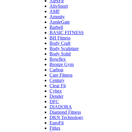
AlexFit
AlivSport
AMF
Ammity
AppleGate
Barbell
BASIC FITNESS
BH Fitness
Body Craft
Body Sculpture
Body Solid
Bowflex
Bronze Gym
Carbon
Care Fitness
Century
Clear Fit
Cybex
Dender
DFC
DIADORA
Diamond Fitness
DKN Technology
EuroFit
Fitlux