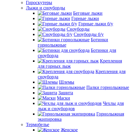
Гироскутеры
Лыжи и сноуборды
Беговые лыжи
Горные лыжи
Горные лыжи б/у
Сноуборды
Сноуборды б/у
Ботинки
горнолыжные
Ботинки для
сноуборда
Крепления
для горных лыж
Крепления для
сноуборда
Шлемы
Палки горнолыжные
Защита
Маски
Чехлы для
лыж и сноубордов
Горнолыжная
экипировка
Термобелье
Женское