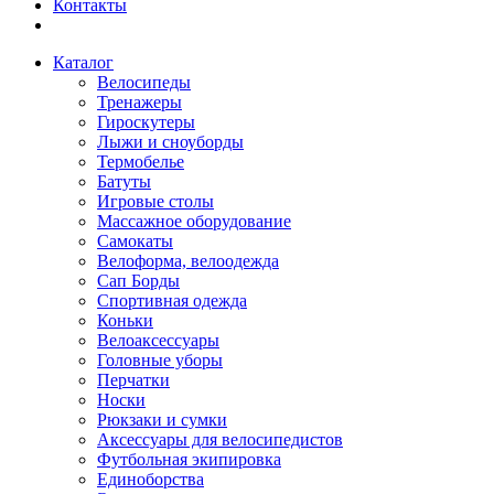
Контакты
Каталог
Велосипеды
Тренажеры
Гироскутеры
Лыжи и сноуборды
Термобелье
Батуты
Игровые столы
Массажное оборудование
Самокаты
Велоформа, велоодежда
Сап Борды
Спортивная одежда
Коньки
Велоаксессуары
Головные уборы
Перчатки
Носки
Рюкзаки и сумки
Аксессуары для велосипедистов
Футбольная экипировка
Единоборства