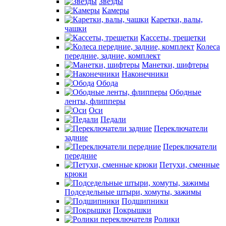
Звезды
Камеры
Каретки, валы,
чашки
Кассеты, трещетки
Колеса
передние, задние, комплект
Манетки, шифтеры
Наконечники
Обода
Ободные
ленты, флипперы
Оси
Педали
Переключатели
задние
Переключатели
передние
Петухи, сменные
крюки
Подседельные штыри, хомуты, зажимы
Подшипники
Покрышки
Ролики