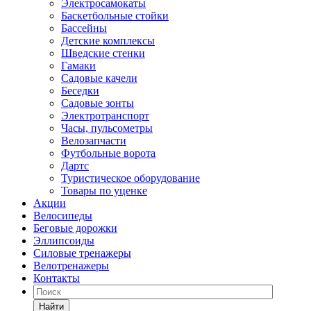
Электросамокаты
Баскетбольные стойки
Бассейны
Детские комплексы
Шведские стенки
Гамаки
Садовые качели
Беседки
Садовые зонты
Электротранспорт
Часы, пульсометры
Велозапчасти
Футбольные ворота
Дартс
Туристическое оборудование
Товары по уценке
Акции
Велосипеды
Беговые дорожки
Эллипсоиды
Силовые тренажеры
Велотренажеры
Контакты
Найти