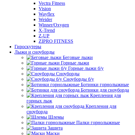
Vectra Fitness
Vision
Wayflex
Weider
Winner/Oxygen
X-Trend
Z-UP
ZIPRO FITNESS
Гироскутеры
Лыжи и сноуборды
Беговые лыжи
Горные лыжи
Горные лыжи б/у
Сноуборды
Сноуборды б/у
Ботинки горнолыжные
Ботинки для сноуборда
Крепления для
горных лыж
Крепления для
сноуборда
Шлемы
Палки горнолыжные
Защита
Маски