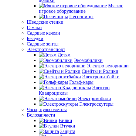
домики
Мягкое
игровое оборудование
Песочницы
Шведские стенки
Гамаки
Садовые качели
Беседки
Садовые зонты
Электротранспорт
Детям
Экомобилики
Электро велорикши
Скейты и Ролики
Электропитбайки
Гольф-кары
Электро
Квадроциклы
Электромобили
Электроскутеры
Часы, пульсометры
Велозапчасти
Вилки
Втулки
Защита